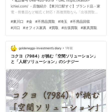
・電話番号 048-420-9319 ・URL https://kaitori-
ichiei.com/ ・店舗紹介 【東川口駅すぐ】ブランド品・家
電・骨董品など幅広く対応！高価買取なら「出張買取一
栄」へ。 東川口エリアで信頼と実績のある買取専門店
#
東川口
#
金
#
不用品買取
#
埼玉
#
不用品回収
「出張買取一栄」では、ブランドバッグや貴金属、家電
#
川口
#
オフィス家具
#
買取
#
出張買取
#
家具買取
製品、中古品、骨董品など、あらゆるジャンルの買取に
対応する総合買取店です。 東川口駅からのアクセスも良
好で、地元川口を中心に多くのお客様にご利用いただい
ております。専門スタッフが一点…
•
goldeneggs-investment’s diary
1年前
コクヨ（7984）が挑む「空間ソリューション」
と「人材ソリューション」のシナジー