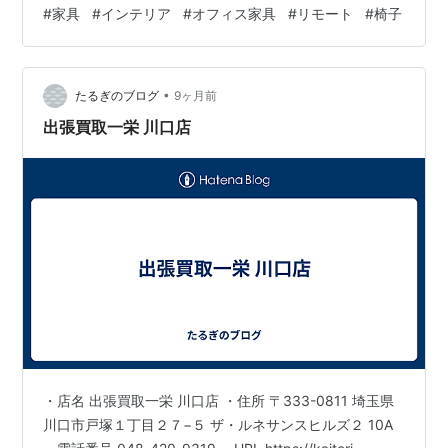
ワークステーション 4-2. オフィスチェア 4-3. 収納・キ
#
家具
#
インテリア
#
オフィス家具
#
リモート
#
椅子
ャビネット 4-4. パーティション・集中ブース 4-5. 会議
用家具・ミーティングソリューション 4-6. テレワーク向
けアイテム イトーキが選ばれる理由 シーン別おすすめコ
•
ーディネート 6-1. テレワーク向けホームオフィス 6-2.
たるぎのブログ
9ヶ月前
スタートアップ・…
出張買取一栄 川口店
・店名 出張買取一栄 川口店 ・住所 〒333-0811 埼玉県
川口市戸塚１丁目２７−５ ザ・ルネサンスヒルズ２ 10A