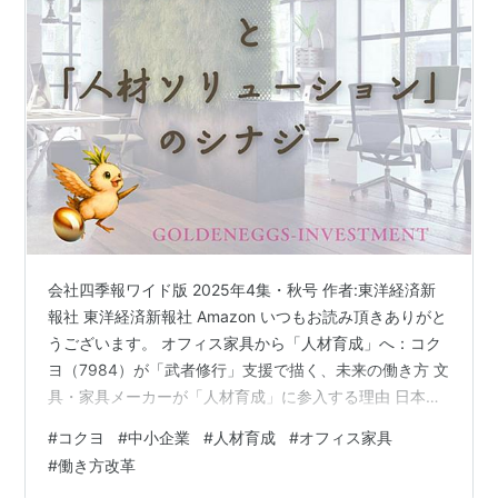
会社四季報ワイド版 2025年4集・秋号 作者:東洋経済新
報社 東洋経済新報社 Amazon いつもお読み頂きありがと
うございます。 オフィス家具から「人材育成」へ：コク
ヨ（7984）が「武者修行」支援で描く、未来の働き方 文
具・家具メーカーが「人材育成」に参入する理由 日本の
オフィスで誰もがお世話になっているコクヨ（7984）
#
コクヨ
#
中小企業
#
人材育成
#
オフィス家具
が、今、非常にユニークなビジネスに乗り出そうとして
#
働き方改革
います。それが、「大企業社員の中小企業での武者修行