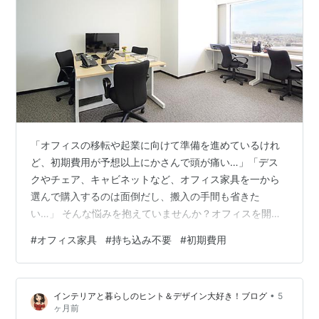
「オフィスの移転や起業に向けて準備を進めているけれ
ど、初期費用が予想以上にかさんで頭が痛い…」「デス
クやチェア、キャビネットなど、オフィス家具を一から
選んで購入するのは面倒だし、搬入の手間も省きた
い…」 そんな悩みを抱えていませんか？オフィスを開設
する際、敷金・礼金や内装工事費に加えて重くのしかか
#
オフィス家具
#
持ち込み不要
#
初期費用
るのが「オフィス家具の購入費用と手配の手間」です。
特にスタートアップや中小企業、あるいはサテライトオ
フィスを開設したい大企業にとって、先行きが不透明な
•
インテリアと暮らしのヒント＆デザイン大好き！ブログ
5
現代において「固定資産」を抱え込むことは大きなリス
ヶ月前
クとなります。 結論から申し上げます。もしあなたが