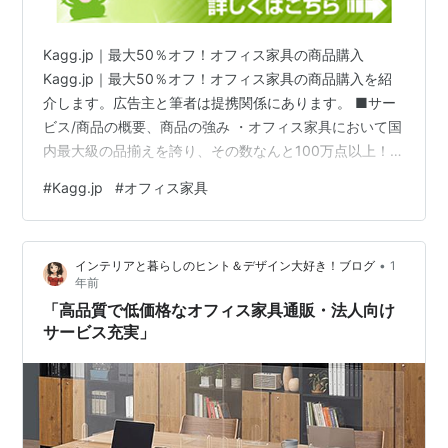
Kagg.jp｜最大50％オフ！オフィス家具の商品購入
Kagg.jp｜最大50％オフ！オフィス家具の商品購入を紹
介します。広告主と筆者は提携関係にあります。 ■サー
ビス/商品の概要、商品の強み ・オフィス家具において国
内最大級の品揃えを誇り、その数なんと100万点以上！・
全国送料無料でお届けします。(メーカー直送対応が可能
#
Kagg.jp
#
オフィス家具
な地域と商品)・メーカーと直接取引し中間コストをカッ
トしているので、最大50％オフの価格でお得にお買い物
いただけます。・メーカー正規品のみの取扱いなので、
•
インテリアと暮らしのヒント＆デザイン大好き！ブログ
1
品質的にも安心。・在宅勤務に使えるチェアやデスクも
年前
豊富に取り扱っています。・お好みのカラーや仕様を、
「高品質で低価格なオフィス家具通販・法人向け
サイト上で簡単にカス…
サービス充実」