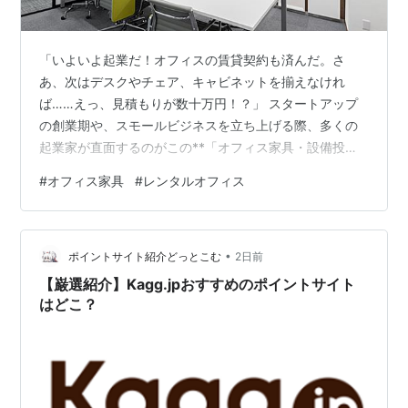
「いよいよ起業だ！オフィスの賃貸契約も済んだ。さ
あ、次はデスクやチェア、キャビネットを揃えなけれ
ば……えっ、見積もりが数十万円！？」 スタートアップ
の創業期や、スモールビジネスを立ち上げる際、多くの
起業家が直面するのがこの**「オフィス家具・設備投資
の壁」**です。 事業計画書を書き上げ、限られた自己資
#
オフィス家具
#
レンタルオフィス
金や融資でいざビジネスをスタートさせようという矢先
に、利益を生まない「オフィス家具」に多額のキャッシ
ュを奪われるのは、経営者にとって非常に痛手ですよ
•
ね。 私自身、過去にITスタートアップを立ち上げた際、
ポイントサイト紹介どっとこむ
2日前
見栄を張って立派なオフィス家具一式を購入し、100万円
【巌選紹介】Kagg.jpおすすめのポイントサイト
以上の初期投資をしてしまった苦い経験があ…
はどこ？