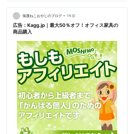
支援」サービスです。「オフィス家具と相乗狙う」とい
う言葉は、この一見異業種への参入が、実は非常に戦略
的な意図を持っていることを示唆しています。 投資家の
•
保護ねこおやじのブログ
1年前
皆さんであれば、「…
広告：Kagg.jp｜最大50％オフ！オフィス家具の
商品購入