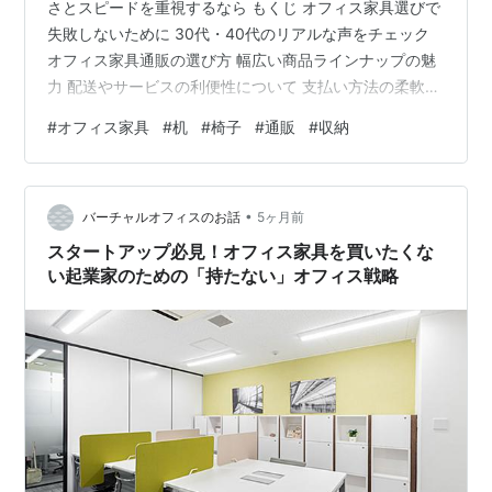
さとスピードを重視するなら もくじ オフィス家具選びで
失敗しないために 30代・40代のリアルな声をチェック
オフィス家具通販の選び方 幅広い商品ラインナップの魅
力 配送やサービスの利便性について 支払い方法の柔軟さ
も重要ポイント こんな方におすすめ まとめ オフィス家
#
オフィス家具
#
机
#
椅子
#
通販
#
収納
具選びで失敗しないために オフィス環境は、働きやすさ
や業務効率に影響すると言われています。そのため、机
や椅子などの家具選びは単なる「備品購入」ではなく、
•
職場づくりの重要な要素です。 とはいえ、こんな悩みは
バーチャルオフィスのお話
5ヶ月前
ありませんか？ 種類が多すぎて何を選べばいいかわから
スタートアップ必見！オフィス家具を買いたくな
ない コストを抑えたいけ…
い起業家のための「持たない」オフィス戦略