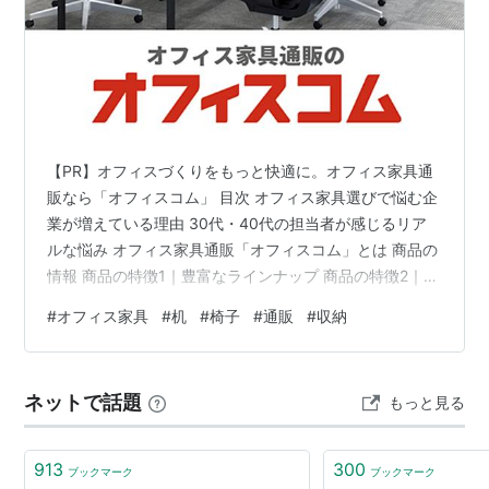
【PR】オフィスづくりをもっと快適に。オフィス家具通
販なら「オフィスコム」 目次 オフィス家具選びで悩む企
業が増えている理由 30代・40代の担当者が感じるリア
ルな悩み オフィス家具通販「オフィスコム」とは 商品の
情報 商品の特徴1｜豊富なラインナップ 商品の特徴2｜ス
ピード配送と導入しやすさ 購入について まとめ オフィ
#
オフィス家具
#
机
#
椅子
#
通販
#
収納
ス家具選びで悩む企業が増えている理由 働き方の変化に
より、オフィス環境を見直す企業が増えています。特に
近年では、「働きやすさ」や「見た目の印象」を重視す
ネットで話題
もっと見る
る企業が多く、机や椅子をはじめとしたオフィス家具へ
の関心が高まっています。 しかし実際には、 どの商品を
選べばいいかわからな…
913
300
ブックマーク
ブックマーク