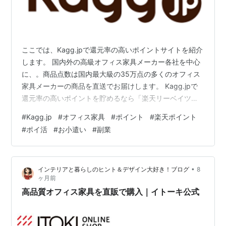
ここでは、Kagg.jpで還元率の高いポイントサイトを紹介
します。 国内外の高級オフィス家具メーカー各社を中心
に、。商品点数は国内最大級の35万点の多くのオフィス
家具メーカーの商品を直送でお届けします。 Kagg.jpで
還元率の高いポイントを貯めるなら「楽天リーベイツ
（Rebates）」を経由して利用することにより、楽天ポ
#
Kagg.jp
#
オフィス家具
#
ポイント
#
楽天ポイント
イントを貯めることができます。 ここでは、Kagg.jp で
#
ポイ活
#
お小遣い
#
副業
楽天ポイントを貯める方法について紹介したいと思いま
す。 Kagg.jpで還元率の高いポイント貯めるなら「楽天
リーベイツ」利用で楽天ポイントが貯まる！ Kagg.jpで
•
インテリアと暮らしのヒント＆デザイン大好き！ブログ
8
楽天ポイント貯めるなら「楽天リーベイツ（Rebat…
ヶ月前
高品質オフィス家具を直販で購入｜イトーキ公式