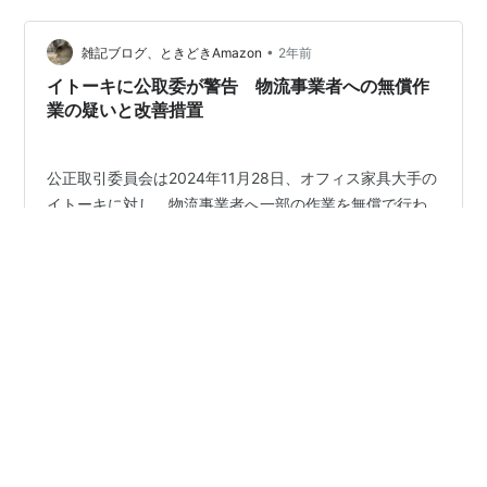
デスクや椅子はもちろん、ロッカーや書庫、パーティシ
ョンまで幅広く取り揃え。 低価格で高品質：メーカー直
•
販のため、コストを抑えた価格設定。 スピーディーな配
雑記ブログ、ときどきAmazon
2年前
送：一部商品は即日出荷が可能で、急なオフィス移転や
イトーキに公取委が警告 物流事業者への無償作
レイアウト変更にも対応。 法人向けサービス…
業の疑いと改善措置
公正取引委員会は2024年11月28日、オフィス家具大手の
イトーキに対し、物流事業者へ一部の作業を無償で行わ
せていた疑いがあるとして警告しました。問題とされた
業務、法律上の位置づけ、イトーキが申し出た改善措置