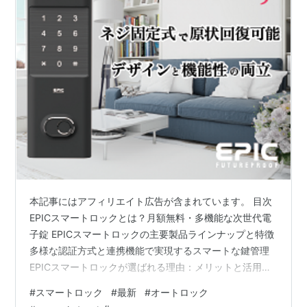
本記事にはアフィリエイト広告が含まれています。 目次
EPICスマートロックとは？月額無料・多機能な次世代電
子錠 EPICスマートロックの主要製品ラインナップと特徴
多様な認証方式と連携機能で実現するスマートな鍵管理
EPICスマートロックが選ばれる理由：メリットと活用シ
ーン 導入検討から設置まで：スムーズな利用開始ガイド
#
スマートロック
#
最新
#
オートロック
料金体系とランニングコスト よくある質問（FAQ） まと