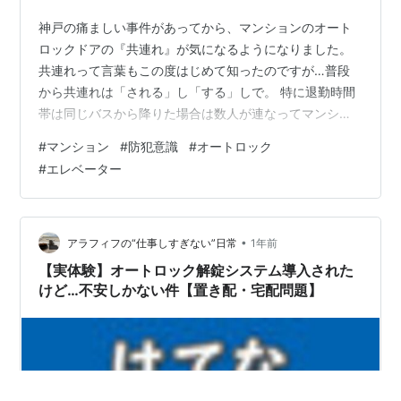
神戸の痛ましい事件があってから、マンションのオート
ロックドアの『共連れ』が気になるようになりました。
共連れって言葉もこの度はじめて知ったのですが…普段
から共連れは「される」し「する」しで。 特に退勤時間
帯は同じバスから降りた場合は数人が連なってマンショ
ンに入ることが多いです。 オートロックの解除時間もそ
#
マンション
#
防犯意識
#
オートロック
れなりにあるので、前の人が入ってドアが閉じるまで待
#
エレベーター
ってから改めて解除する、というのも現実的ではなく
て。 エレベーターだって、「人が来たな」と思ったら開
ボタンを押して待ったりとかしますし、待っていただけ
るとありがたいし。 でもたまにエレベーターの開ボタン
•
アラフィフの“仕事しすぎない”日常
1年前
を押して待っていてもいつまでも来ないので身…
【実体験】オートロック解錠システム導入された
けど…不安しかない件【置き配・宅配問題】