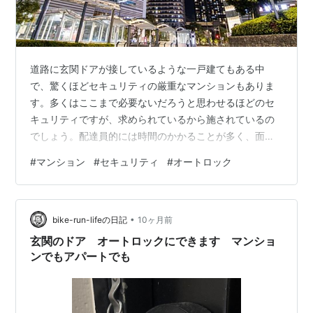
道路に玄関ドアが接しているような一戸建てもある中
で、驚くほどセキュリティの厳重なマンションもありま
す。多くはここまで必要ないだろうと思わせるほどのセ
キュリティですが、求められているから施されているの
でしょう。配達員的には時間のかかることが多く、面倒
なだけで良いことはありません。私が経験した面倒なマ
#
マンション
#
セキュリティ
#
オートロック
ンションの配達をご紹介しましょう。 入館手続き 大型の
マンションだと、不審者をマンション内に侵入させない
ように、入館手続きが必要な場合があります。エントラ
•
ンスを入った受付で行われることもあれば、別の場所に
bike-run-lifeの日記
10ヶ月前
ある防災センターで行われることもあります。氏名・会
玄関のドア オートロックにできます マンショ
社名・電話番号・入館時刻・訪問目的・訪問先部屋番…
ンでもアパートでも