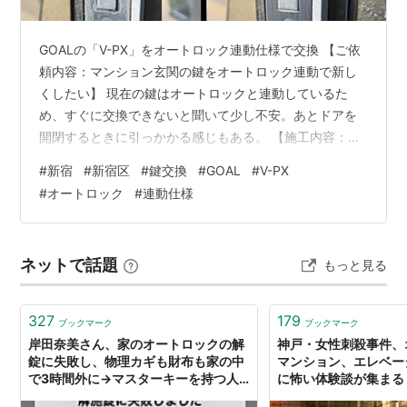
GOALの「V-PX」をオートロック連動仕様で交換 【ご依
頼内容：マンション玄関の鍵をオートロック連動で新し
くしたい】 現在の鍵はオートロックと連動しているた
め、すぐに交換できないと聞いて少し不安。あとドアを
開閉するときに引っかかる感じもある。 【施工内容：
GOALの「V-PX」をオートロック連動仕様で交換】 マン
#
新宿
#
新宿区
#
鍵交換
#
GOAL
#
V-PX
ションのオートロック連動タイプの錠前は、在庫対応で
#
オートロック
#
連動仕様
きるケースが少なく、メーカーへの手配が必要となりま
す。 初回訪問時に現地確認とお見積りを行い、ご納得い
ただいたうえで正式に受注しました。 後日、手配した部
ネットで話題
もっと見る
品を持参して再訪問するという2段階の流れで対応しまし
た。 交換した錠前はGOAL…
327
179
ブックマーク
ブックマーク
岸田奈美さん、家のオートロックの解
神戸・女性刺殺事件、
錠に失敗し、物理カギも財布も家の中
マンション、エレベー
で3時間外に→マスターキーを持つ人
に怖い体験談が集まる
物のいる京都へ移動→ゴリラ的ソリュ
恨み殺人事件を思い出