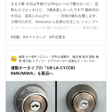
まるで春 今日は半袖でもOKなレベルで暖かかった。 花
粉もスゴカッタけど。 3連休楽しかったです♡ 最終日の
今日は、流石にのんびり・・・ 日頃の疲れを癒します。
土曜日の夕方、Amazonから先輩が注文した シャンプー
とコンディショナーが 届いたのだけど・・・ 安全な場所
に不在置きしてますって 写真が送られてきたらしい。 ド
#
宅配
#
オートロック
#
不在置き
アを開けたら、荷物が置いてあった。 うちはオートロッ
クなんですけど・・・ どうやって入ったの？ 謎？？？
最近、事件になった。 オートロックをすり抜けるやつ？
鍵屋 キー助®｜口コミ・評判も掲載中。鍵交換 取付 開錠 修
宅配ボックスかチャイムを鳴らす とかも出来るの
•
理 電子錠 ドアノブ・ドアクローザー交換など
6ヶ月前
に・・・ その時間、家に居たんですけどね。 これはもは
連動キータイプの「U9 LA.CY(CB)
や不法侵入です…
RMK/MIWA」を新品へ