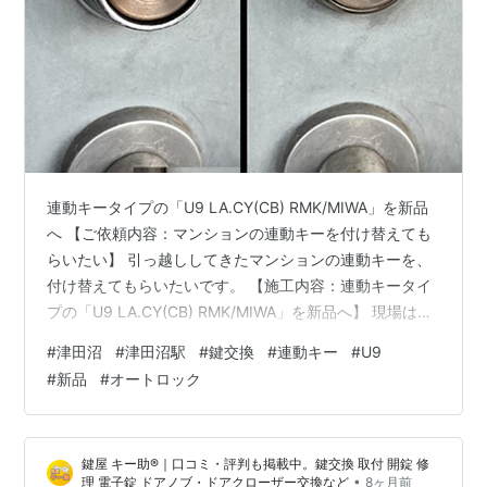
連動キータイプの「U9 LA.CY(CB) RMK/MIWA」を新品
へ 【ご依頼内容：マンションの連動キーを付け替えても
らいたい】 引っ越ししてきたマンションの連動キーを、
付け替えてもらいたいです。 【施工内容：連動キータイ
プの「U9 LA.CY(CB) RMK/MIWA」を新品へ】 現場は、
築20年以上のマンションで、お部屋の鍵はエントランス
#
津田沼
#
津田沼駅
#
鍵交換
#
連動キー
#
U9
のオートロックとの連動キータイプであり、以下の2パタ
#
新品
#
オートロック
ーンのご提案が可能です。 １つ目は既存と同じオートロ
ック連動キータイプへの交換、そして２つ目が玄関ドア
のみを違う種類の鍵にして、オートロック用のキーと分
鍵屋 キー助®｜口コミ・評判も掲載中。鍵交換 取付 開錠 修
けて使う運用する方法です。 お客様にご要望をお伺い…
•
理 電子錠 ドアノブ・ドアクローザー交換など
8ヶ月前