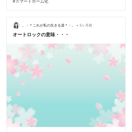
#
スマートホーム化
め：EPICスマートロックで実現する新しい鍵管理 ◆セー
ルストーク例◆ ・原状回復可能！ ・ドアに取り付けるだ
けでオートロック！ ・暗証番号や指紋でドアをあける！
・鍵を持ち歩く必要なし！ ・あらゆるドアをスマートロ
•
。・＊これが私の生きる道＊・。
5ヶ月前
ッ…
オートロックの意味・・・