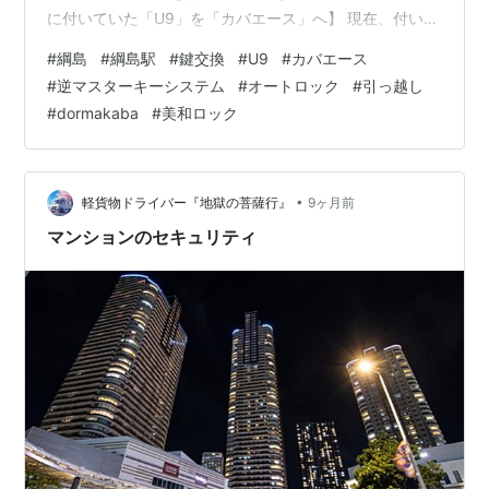
に付いていた「U9」を「カバエース」へ】 現在、付いて
いる錠前は上下ともにMIWA製であり、上側がLA錠前、
#
綱島
#
綱島駅
#
鍵交換
#
U9
#
カバエース
そして下側がBH錠前であり、シリンダーは両方ともギザ
#
逆マスターキーシステム
#
オートロック
#
引っ越し
ギザキーの「U9」でした。 なお、こちらのキーでエント
#
dormakaba
#
美和ロック
ランスのオートロック等の共用部も、開けられるように
なっております。 お客様は、「共用部とは別になっても
構わないので、ディンプルキータイプの鍵にしたい」と
のご希望でした。 新しい鍵…
•
軽貨物ドライバー『地獄の菩薩行』
9ヶ月前
マンションのセキュリティ