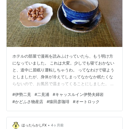
ホテルの部屋で漫画を読みふけっていたら、もう明け方
になっていました。 これは大変。少しでも寝ておかない
と、道中に居眠り運転しちゃうわ。 ってなわけで寝よう
としましたが、身体が冷えてしまってなかなか眠たくな
らないので、お風呂で温まってくることにしました。 夜
中の３時を回ると、貸切風呂は空いていたら自由に入れ
#
伊勢二見
#
二見浦
#
キャッスルイン伊勢夫婦岩
る仕組みです。幸いにも誰も使っていない風呂がありま
#
かどふさ物産店
#
猿田彦珈琲
#
オートロック
したので、入浴して身体を温めてから床に就きました。
朝７時過ぎに起き、部屋を片付けた後でチェックアウト
をしようとエレベーターホールまで歩いたところで、昨
日部屋に持ち込んだ漫画を部屋に忘れてきたことに気が
•
ほったらかしFX
4ヶ月前