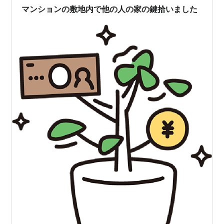
付きました。 あわてて部屋に戻ろうとしまし…
マンションの敷地内で他の人の家の鍵拾いました