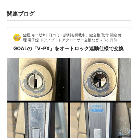
関連ブログ
鍵屋 キー助®｜口コミ・評判も掲載中。鍵交換 取付 開錠 修
•
理 電子錠 ドアノブ・ドアクローザー交換など
3ヶ月前
GOALの「V-PX」をオートロック連動仕様で交換