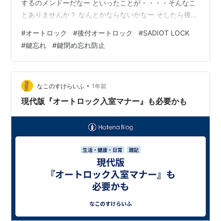
するのメンドーだなー といったことが・・・・そんなこ
とありませんか？ なんとかならないかなー そしたら後付
けでオートロックになるヤツがあることが分かり でもた
#
オートロック
#
後付オートロック
#
SADIOT LOCK
くさん種類がありどれにしようか悩んだあげく これにし
#
鍵忘れ
#
鍵閉め忘れ防止
ました SADIOT LOCK 鍵を作っていた会社の製品とうこ
とで選びましたよ 取り付けはセットで入っている両面テ
ープで簡単に取り付けできます ２年間使っていますがト
ラブルは今のところ発生していません これがＨＵＢです
•
なこのすけらいふ
1年前
スマホにア…
現代版『オートロック入室マナー』も必要かも