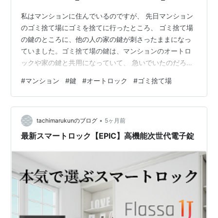
私はマンションに住んでいるのですが、 先日マンション
のゴミ捨て場にゴミを捨てに行ったところ、 ゴミ捨て場
の鍵のところに、他の人の家の鍵が刺さったままになっ
ていました。ゴミ捨て場の鍵は、マンションのオートロ
ックや家の鍵と共用になっていて、 急いでいたのだろう
マンションの住民の方がゴミを捨てて満足して 鍵を取り
#
マンション
#
鍵
#
オートロック
#
ゴミ捨て場
忘れてしまったようです。 私も結構急いでいて、この瞬
間色々悩みました。 管理人さんもいる時はいるんです
が、 この時間帯はいない時間帯でした。 こんな状況の
•
時、皆さんならどうしますか？ ① このまま放置してお
tachimarukunのブログ
5ヶ月前
く ② 管理会社に連絡する ③ 警察に届ける ④ いったん
最新スマートロック【EPIC】高機能次世代電子錠
自宅に持ち帰るほったらかした…