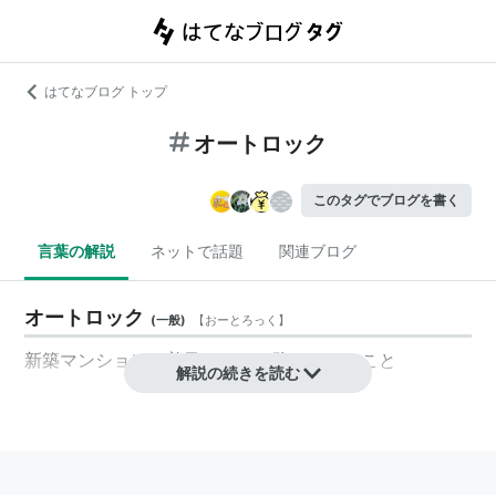
はてなブログ トップ
オートロック
このタグでブログを書く
言葉の解説
ネットで話題
関連ブログ
オートロック
(
一般
)
【
おーとろっく
】
新築マンションに普及している防犯ドアのこと
解説の続きを読む