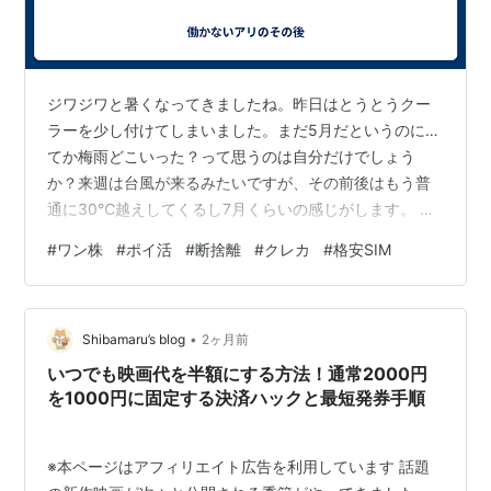
ジワジワと暑くなってきましたね。昨日はとうとうクー
ラーを少し付けてしまいました。まだ5月だというのに…
てか梅雨どこいった？って思うのは自分だけでしょう
か？来週は台風が来るみたいですが、その前後はもう普
通に30℃越えしてくるし7月くらいの感じがします。 何
してるか謎 相も変わらず元気に引きこもりライフを続け
#
ワン株
#
ポイ活
#
断捨離
#
クレカ
#
格安SIM
ております。よくよく考えたらこのブログって、「やり
たいことをやり尽くした後、何をしてくのか？」をテー
マにしてる割に最近何してるのか全然書いてない気がし
•
てきました。読んだ本や記事の紹介やら精神的な話ばっ
Shibamaru’s blog
2ヶ月前
かりしてて、何してるのか謎な感じになってる気がして
いつでも映画代を半額にする方法！通常2000円
（といってもそんな大した事してませんが…）か…
を1000円に固定する決済ハックと最短発券手順⁠