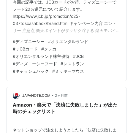
今回の記事では、JCBカードがお得、ディズニーシーで
フード20％還元について紹介します。
https://www.jcb.jp/promotion/c25-
037tdscashback/brand.html キャンペーン内容 エント
リー 注意点 楽天ポイントがザクザク貯まる 楽天モバイ
ル （10,000～13,000ポイント） ポイントの付与につい
#
ディズニーシー
#
オリエンタルランド
て 紹介リンク 楽天カード （6,000ポイント～） 紹介キ
#
ＪCBカード
#
クレカ
ャンペーン特典 特典１ 新規入会特典 特典２ カード利用
#
オリエンタルランド株主優待
#
JCB
特典 楽天カード紹介リンク 楽天リーベイツ （600ポイン
#
ディズニーシーフード
#
レストラン
ト） ポイント獲得の条件 楽天リーベイツ紹介リンク 最
#
キャッシュバック
#
ミッキーマウス
後に ポイ活おすすめ動…
•
JAPANOTE.COM
2ヶ月前
Amazon・楽天で「決済に失敗しました」が出た
時のチェックリスト
ネットショップで注文しようとしたら「決済に失敗しま