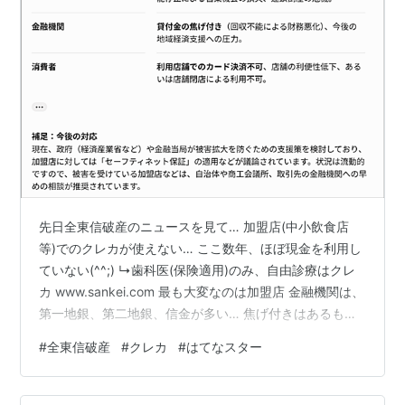
先日全東信破産のニュースを見て… 加盟店(中小飲食店
等)でのクレカが使えない… ここ数年、ほぼ現金を利用し
ていない(^^;) ↳歯科医(保険適用)のみ、自由診療はクレ
カ www.sankei.com 最も大変なのは加盟店 金融機関は、
第一地銀、第二地銀、信金が多い… 焦げ付きはあるもの
の…今後は？ ⤴https://www.smbc.co.jp/kojin/money-
#
全東信破産
#
クレカ
#
はてなスター
viva/olive-times/0031/ 加盟店は、中小(飲食店、物販等)
最近、外食はほとんどしない(^^;) 電チャリパンク時、地
元の個人店でクレカ利用 …まさか、全東信の加盟店？！