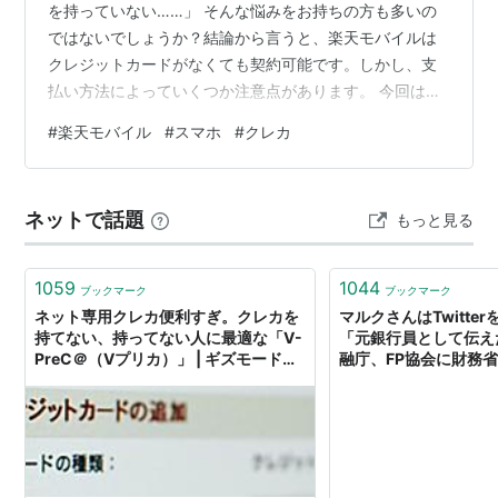
を持っていない……」 そんな悩みをお持ちの方も多いの
ではないでしょうか？結論から言うと、楽天モバイルは
クレジットカードがなくても契約可能です。しかし、支
払い方法によっていくつか注意点があります。 今回は、
楽天モバイルの支払い方法と、クレジットカードなしで
#
楽天モバイル
#
スマホ
#
クレカ
契約する際のポイントを分かりやすく解説します。 1. 楽
天モバイルの主な支払い方法 楽天モバイルでは、主に以
下の3つの支払い方法が利用可能です。 クレジットカー
ネットで話題
もっと見る
ド・デビットカード 口座振替 楽天ポイント払い 2. クレ
ジットカードなしで契約する方法 クレジットカードを持
っていない場合、「口座振替…
1059
1044
ブックマーク
ブックマーク
ネット専用クレカ便利すぎ。クレカを
マルクさんはTwitte
持てない、持ってない人に最適な「V-
「元銀行員として伝え
PreC＠（Vプリカ）」 | ギズモード・
融庁、FP協会に財務
ジャパン
ったお金を学ぶサイト
明細から投資、保険に
レやつみたてNISA、
学生から、わかったつ
もちろん0円。各資料
元銀行員的なおすすめ