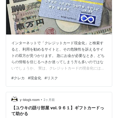
インターネットで「クレジットカード現金化」と検索す
ると、利用を勧めるサイトと、その危険性を訴えるサイ
トの双方が見つかります。 急にお金が必要なとき、どち
らの情報を信じるべきか迷ってしまう方も多いのではな
いでしょうか。 実は、クレジットカードの現金化には重
大なリスクが隠されており、場合によっては社会的信用
#
クレカ
#
現金化
#
リスク
を失う原因にもなりかねません。 本記事では、クレジッ
トカード現金化の正確な意味や、それがなぜ問題視され
るのか、利用することのリスクと知っておくべき注意点
•
を分かりやすく解説します。 ***目次*** クレカ現金化と
y-blog’s room
2ヶ月前
は、どういう意味なの？ クレジットカードの仕組みと
【ユウキの語り部屋 vol.９６１】ギフトカードっ
「2つの枠」 クレジットカード現金…
て助かる