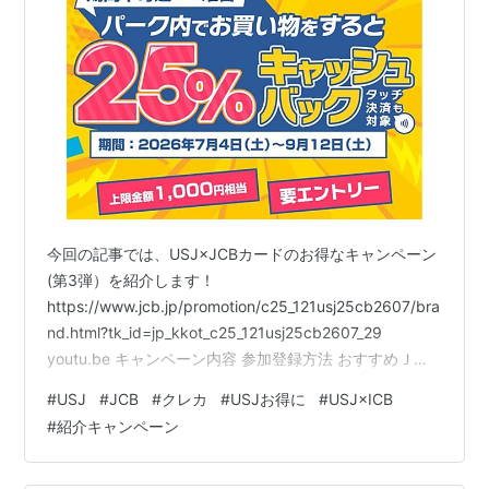
今回の記事では、USJ×JCBカードのお得なキャンペーン
(第3弾）を紹介します！
https://www.jcb.jp/promotion/c25_121usj25cb2607/bra
nd.html?tk_id=jp_kkot_c25_121usj25cb2607_29
youtu.be キャンペーン内容 参加登録方法 おすすめＪＣ
Ｂカード 楽天カード 紹介キャンペーン特典 特典１ 新規
#
USJ
#
JCB
#
クレカ
#
USJお得に
#
USJ×ICB
入会特典 特典２ カード利用特典 イオンカード 大阪ホテ
#
紹介キャンペーン
ル予約はこちら 最後に ユニバおすすめ記事 キャンペー
ン内容