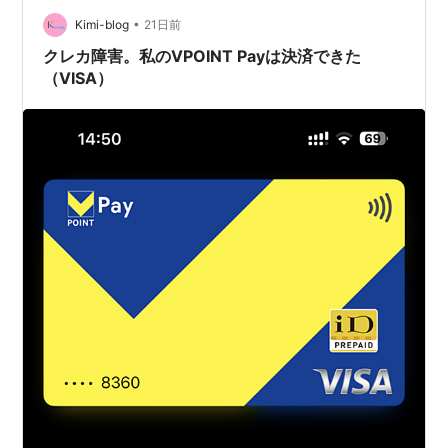
https://www.jcb.jp/promotion/c25_121usj25cb260…
•
Kimi-blog
21日前
クレカ障害。私のVPOINT Payは決済できた
（VISA）