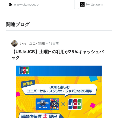
貼ります↓」 / Twitter
www.gizmodo.jp
twitter.com
関連ブログ
•
いわ ユニバ情報
18日前
【USJ×JCB】土曜日の利用が25％キャッシュバ
ック