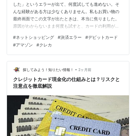
した」というエラーが出て、何度試しても進めない。そ
んな経験がある方は少なくありません。私もお買い物の
最終画面でこの文字が出たときは、本当に焦りました。
原因がわからないまま何度も試すと、カードの利用が一
時的に制限されることもあります。今回は、Amazonや楽
#
ネットショッピング
#
決済エラー
#
デビットカード
天市場などで決済エラーが出た時に、自分でできる確認
#
アマゾン
#
クレカ
ポイントと解決方法をシェアします。 この記事でわかる
こと 決済エラーが出やすい主な原因 デビットカードとク
レジットカードで異なる注意点 Amazonでカードを登録
する時に絶対に気をつけるべきこと 決済エラーが出る主
•
探してみよう！知りたい情報！
2ヶ月前
な原因 決済エラーにはいくつか…
クレジットカード現金化の仕組みとは？リスクと
注意点を徹底解説