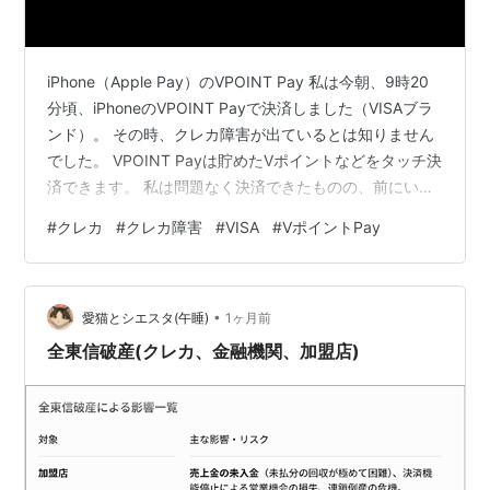
iPhone（Apple Pay）のVPOINT Pay 私は今朝、9時20
分頃、iPhoneのVPOINT Payで決済しました（VISAブラ
ンド）。 その時、クレカ障害が出ているとは知りません
でした。 VPOINT Payは貯めたVポイントなどをタッチ決
済できます。 私は問題なく決済できたものの、前にいた
お客さんはクレジットカードの決済で時間がかかってい
#
クレカ
#
クレカ障害
#
VISA
#
VポイントPay
ました。決済機器の認証がスムーズにいきませんでし
た。しばらく待つと決済できていました。 私は現金も持
っていましたが、楽天ペイ、PayPayなどのバーコード決
•
済、JCBなどのクレジットカードもあるため、このよう
愛猫とシエスタ(午睡)
1ヶ月前
な障害が出ていても対応できます。…
全東信破産(クレカ、金融機関、加盟店)