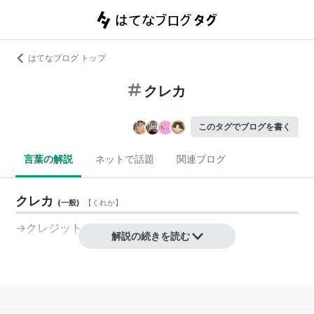
はてなブログ トップ
クレカ
このタグでブログを書く
言葉の解説
ネットで話題
関連ブログ
クレカ
(
一般
)
【
くれか
】
→クレジットカード
解説の続きを読む