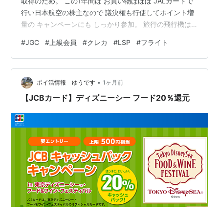
取得のため。 この1年間は お買い物はほぼ JALカードで
行い日本航空の株主なので 議決権も行使してポイント増
量の キャンペーンにも しっかり参加。 旅行の飛行機は
JALで統一して使えるときは JALマイレージパークも使
#
JGC
#
上級会員
#
クレカ
#
LSP
#
フライト
ってポイント集めを 頑張りました😂 その結果、去年7月
からの 1年間で貯まった ライフステータスポイントは
199ポイント。 ライフステータスポイントが 1500ポイン
•
ト貯まるとJALグローバルクラブに 加入することができ
ポイ活情報 ゆうです
1ヶ月前
空港ラウンジ利用だけでなく 優先搭乗…
【JCBカード】ディズニーシー フード20％還元