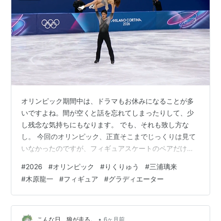
オリンピック期間中は、ドラマもお休みになることが多
いですよね。間が空くと話を忘れてしまったりして、少
し残念な気持ちにもなります。 でも、それも致し方な
し。 今回のオリンピック、正直そこまでじっくりは見て
いなかったのですが、フィギュアスケートのペアだけは
別格でした。あまりに感動したので、ドラマではありま
#
2026
#
オリンピック
#
りくりゅう
#
三浦璃来
せんが、その感想を。 フィギュア自体、普段はニュース
#
木原龍一
#
フィギュア
#
グラディエーター
でちらっと見る程度。「りくりゅう」という愛称も、ど
こか聞き慣れず、正直ピンときていませんでした。 とこ
ろが金メダル獲得のニュースで、朝からフルバージョン
が流れたのを仕事前に視聴。そこで一気に心を持ってい
•
こんな日、狼が走る。
6ヶ月前