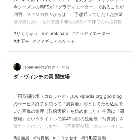
今シーズンの新FSが「グラディエーター」であることが
判明。ファンの方々からは、「予想通りでした！お披露
目が楽しみ♪」など来週末開催のCS木下杯でのお披露目
に期待の声が高まっています。 8月中旬にカナダで行な
#
りくりゅう
#
miurakihara
#
グラディエーター
われていたスケートオンタリオに出場していた2人。継続
#
木下杯
#
フィギュアスケート
プロであるSPの「PAINT IT BLACK」は随所にブラッシ
ュアップが見られ、ミスがありながらも首位となってい
ましたが、続くFSには出場しておらず新プロ解禁はおあ
ずけとなっていました。 そんな中、ISUは27日に今シー
•
japan-aidのブログ
1年前
ズンの選手の…
ダ・ヴィンチの罠 闘技場
「円形闘技場（コロッセオ）ja.wikipedia.org goo blog
のサービス終了を知って『展覧会』用としてため込んで
いた画像の整理（取捨選択）を始めました！ 今回は『闘
技場』というタイトルで第49回目の絵画展（写真展）を
催すことにいたします。 【円形闘技場（コロッセオ）】
う～ん！ どこか郷愁を誘うよな！ この男は、何も、わか
#
絵画展
#
写真展
#
コロッセオ
#
円形闘技場