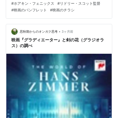
#
ホアキン・フェニックス
#
リドリー・スコット監督
クロウ。その彼が、かつて演じたことのなかった真の
受賞：作品賞、衣装デザイン賞、音響賞、視覚効果
#
映画のパンフレット
#
映画のチラシ
《男》の世界に全身全霊を込めて挑む、この夏最大の話
賞、主演男優賞（ラッセル・クロウ）
題作――それが【グラディエーター】だ。 偉大なローマ
候補：監督賞、オリジナル脚本賞、編集賞、オリジ
皇帝が世を去り世界の運命は無慈悲な息子の手に託され
ナル作曲賞、美術監督・装置賞、助演男優賞（ホア
た。巨大コロシアム…
•
思秋期からのオンガク思考
3ヶ月前
キン・フェニックス）
映画『グラディエーター』と剣の花（グラジオラ
ス）の調べ
*1
:
Rated R for intense, graphic combat.