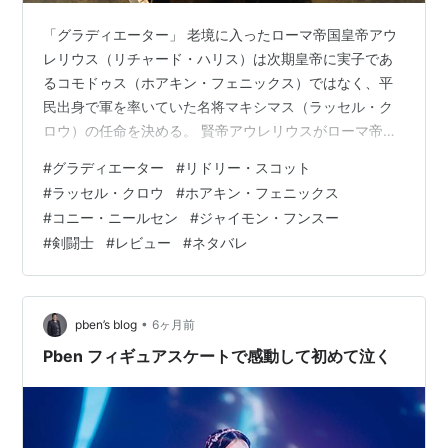
「グラディエーター」 老境に入ったローマ帝国皇帝アウ
レリウス（リチャード・ハリス）は次期皇帝に実子であ
るコモドゥス（ホアキン・フェニックス）ではなく、平
民出身で軍を率いていた名将マキシマス（ラッセル・ク
ロウ）の任命を決める。 賢帝アウレリウスがローマ帝国
を想っての決断だったが、コモドゥスは父の決断を受け
#
グラディエーター
#
リドリー・スコット
入れられず、父をその場で殺す。病死ということにして
#
ラッセル・クロウ
#
ホアキン・フェニックス
皇帝の座についたコモドゥス。しかし、マキシマスはそ
#
コニー・ニールセン
#
ジャイモン・フンスー
の不自然さに事の次第を見抜いており、コモドゥスに命
#
剣闘士
#
レビュー
#
ネタバレ
ぜられた軍司令官を拒否して処刑されるところ、深い傷
を負いながらも超強いのでなんとか逃げ、故郷に残して
きた妻と子の元へ急ぐ。家に戻ったマキシマスは二…
•
pben’s blog
6ヶ月前
Pben フィギュアスケートで感動して初めて泣く