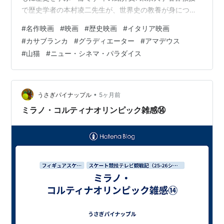
で歴史学者の本村凌二先生が、世界史の教養が身につく
素晴らしい名作映画を厳選し、作品の背景となっている
#
名作映画
#
映画
#
歴史映画
#
イタリア映画
歴史を丁寧に解説します。 ●ベン・ハー●グラディエー
#
カサブランカ
#
グラディエーター
#
アマデウス
ター●レッドクリフ●アレクサンドリア●ブレイブハート
#
山猫
#
ニュー・シネマ・パラダイス
●薔薇の名前●わが命つきるとも●エリザベス ゴールデ
ン・エイジ●七人の侍●アマデウス●天井桟敷の人々●風
と共に去りぬ●山猫●幕末太陽傳●アラビアのロレンス●
ドクトル・ジバゴ●スティ…
•
うさぎパイナップル
5ヶ月前
ミラノ・コルティナオリンピック雑感⑭