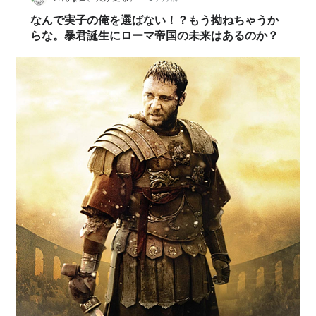
かれました。 三浦璃来選手、美しい。どこか桜…
なんで実子の俺を選ばない！？もう拗ねちゃうか
らな。暴君誕生にローマ帝国の未来はあるのか？