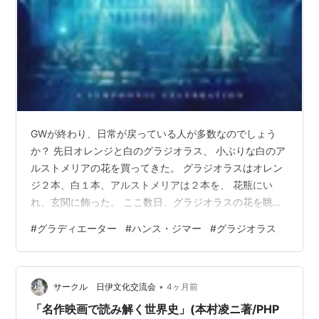
GWが終わり、日常が戻っている人が多数なのでしょう
か？ 先日オレンジと白のグラジオラス、 小ぶりな白のア
ルストメリアの花を買ってきた。 グラジオラスはオレン
ジ２本、白１本、アルストメリアは２本を、 花瓶にい
れ、玄関に飾った。 ここ数日、グラジオラスの花を眺め
ながら思う。 このシュッとした葉の形が「剣」を意味す
#
グラディエーター
#
ハンス・ジマー
#
グラジオラス
るグラディウスからきているなんて！ ちょっと背筋が伸
びるような、凛とした美しさがあるなぁと感じて、 玄関
を出る。 ハンス・ジマーの『グラディエーター管弦組
•
曲』を流しながら、 リサ・ジェラルドの神聖な歌声に耳
サークル 日伊文化交流会
4ヶ月前
を傾けていると、 心が洗われる。 鳥肌がたつような感覚
「名作映画で読み解く世界史」(本村凌ニ著/PHP