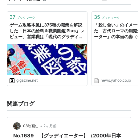
ィエーターの中に、自らの野望しかない皇帝
は焼殺されたうえ宙づりにされた。主人公は偶然復讐の
によって愛する妻子を殺され、英雄から奴隷
機会を得、復讐をし遂げたという。纏…
37
35
ブックマーク
ブックマーク
の身におとしいれられたマキシマス将軍がい
ゲーム攻略本風に375種の職業を解説
「殺し合い」のイメー
た。彼は妻子の復しゅうのために真のグラデ
した「日本の給料＆職業図鑑 Plus」レ
た 古代ローマの剣闘
ビュー、営業職は「現代のグラディエ
ーター」の本当の姿（
ィエーターとなるべく戦い続けるのであっ
ーター」 - GIGAZINE
グラフィック日本版） -
た。真のグラディエターとはいったい…。
ス
欲望、嫉妬と邪悪な空気が渦巻く中、妻子へ
の愛の信念を貫くマキシマスにラッセル・ク
ロウが扮している。強さの中に憂いを含む見
gigazine.net
news.yahoo.co.jp
事な彼の演技によって、戦闘シーンが苦手な
女性にもおすすめできる。彼は本作でアカデ
ミー主演男優賞を獲得した。また、リドリ
関連ブログ
ー・スコット監督を虜（とりこ）にしたとい
う古代ローマの再現は圧巻。第73回アカデミ
•
08映画缶
2ヶ月前
ー賞で5部門受賞。（斉藤洋美）
No.1689 【グラディエーター】（2000年日本