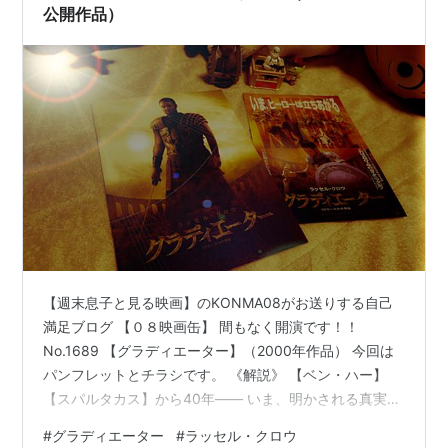
内容（「DVD NAVIGATOR」データベースより）
公開作品）
『ビューティフル・マインド』のラッセル・
クロウが主演し、『ブラックホーク・ダウ
ン』のリドリー・スコットが監督したスペク
タクル歴史劇。古代ローマ帝国を舞台に、陰
謀に陥れられた英雄騎士の死闘をSFXを駆使し
てダイナミックに描く。
内容（「Oricon GE」データベースより）
巨大ローマ帝国に敢然と闘いを挑んだ、一人
の剣闘士(グラディエーター)の姿を壮大なスケ
【週末息子と見る映画】のKONMA08がお送りする自己
ールで描いた、リドリー・スコット監督が贈
満足ブログ 【０８映画缶】 間もなく開演です！！
るスペクタクル大作。第73回アカデミー賞5部
No.1689 【グラディエーター】（2000年作品） 今回は
門受賞作品。
パンフレットとチラシです。 《解説》 【ベン・ハー】
【スパルタカス】から40年―― いま、明かされる真実の
ドラマ！ '98年【L.A.コンフィデンシャル】でその演技力
アカデミー賞
#
グラディエーター
#
ラッセル・クロウ
を高く評価され今、最も注目されている男優ラッセル・