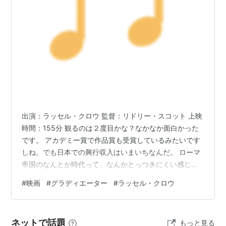
ホアキン・フェニックス
（コモドゥス）
コニー・ニールセン
（ルシラ）
オリヴァー・リード
（プロキシモ）
リチャード・ハリス
（マルクス・アウレリウス）
デレク・ジャコビ
ジャイモン・フンスー
（ジュバ） ほか
内容紹介
出演：ラッセル・クロウ 監督：リドリー・スコット 上映
時間：155分 観るのは２度目かな？なかなか面白かった
Amazon.co.jp
です。 アカデミー賞で作品賞も受賞しているみたいです
しね。でも日本での興行収入はいまいちなんだ。 ローマ
グラディエーターとは、古代ローマ帝国時代
帝国のなんとか時代って、なんかとっつきにくい感じは
の大衆への見世物として、巨大コロシアムで
しますけど、結局のとこ復讐劇ですから、それほど難し
#
映画
#
グラディエーター
#
ラッセル・クロウ
人間同士又は猛獣を相手に死ぬまで戦いを強
く捉えなくてもよかった。これは2度目だからわかってた
いられた剣闘士のこと。
ことで、最初は一生懸命理解しようと努めたなぁ。 ロー
マ帝国で男が父親である皇帝を殺し、自分が皇帝になっ
時は西暦180年。巨大コロシアムで戦うグラデ
ネットで話題
もっと見る
た。皇帝になるはずだった主人公は殺されかけ、妻や子