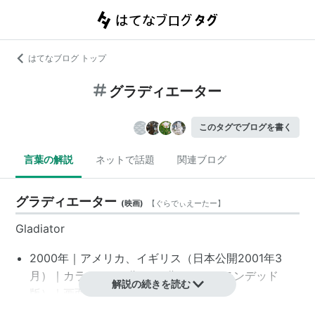
はてなブログ トップ
グラディエーター
このタグでブログを書く
言葉の解説
ネットで話題
関連ブログ
グラディエーター
(
映画
)
【
ぐらでぃえーたー
】
Gladiator
2000年
｜アメリカ、イギリス（日本公開
2001年
3
月）｜カラー｜155分、171分（エクステンデッド
解説の続きを読む
版）｜画面比：2.35:1｜MPAA: R
*1