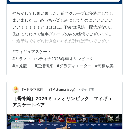
やらかしてしまいました、前半グループは寝過ごしてし
まいました…。めっちゃ楽しみにしてたのにいいいいい
いい！！！！！とほほほ…。TVerは見逃し配信がない…
(泣) てなわけで後半グループのみの感想でございます。
中途半端ですがお付き合いいただければ幸いでございま
す。 ペア・フリー 第3グループ 9：サラ・コンティ＆ニ
#
フィギュアスケート
ッコロ・マチー 3連続はラストが跳べなかったしスロー
#
ミラノ・コルティナ2026冬季オリンピック
ジャンプも2本ともこらえたジャンプで2本目はかなり乱
#
木原龍一
#
三浦璃来
#
グラディエーター
#
高橋成美
れてしまった。サラさんの怪我の調子がよくないのだろ
うか、それとも自国開催へのプレッシャーか。 ミスは目
立ったものの、このカルーソーのプログラムすごく素敵
ですよね。オリンピックでとても…
•
TVドラマ感想 （TV drama blog）
6ヶ月前
［番外編］2026ミラノオリンピック フィギュ
アスケートペア