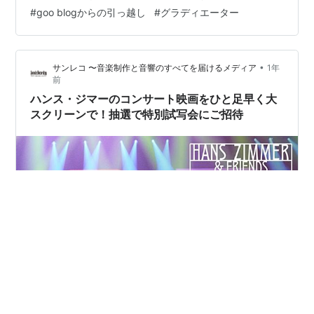
ってませんな！血生臭い死闘があった事実を・・・ まさ
#
goo blogからの引っ越し
#
グラディエーター
か、お前さん！ 「グラディエーターを知らんのか！」 古
代オリンピックの競技場でしょ！？ ええっ、 「オリンピ
ックって、そっちなの？」 「おい、おい」 う～む
•
サンレコ 〜音楽制作と音響のすべてを届けるメディア
1年
(^▽^;)(^^ゞ なんだかなぁ！ … to b…
前
ハンス・ジマーのコンサート映画をひと足早く大
スクリーンで！抽選で特別試写会にご招待