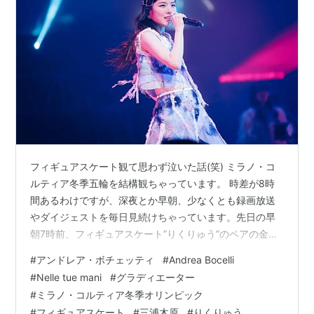
フィギュアスケート観て思わず泣いた話(笑) ミラノ・コ
ルティア冬季五輪を結構観ちゃっています。 時差が8時
間あるわけですが、深夜とか早朝、少なくとも録画放送
やダイジェストを毎日見続けちゃっています。先日の早
朝7時前、フィギュアスケート”りくりゅう”のペアの金メ
ダルもライブで観ちゃいました。この日は嫁ちゃんがマ
#
アンドレア・ボチェッティ
#
Andrea Bocelli
マ友らと日帰りで宮城は仙台・松島まで旅行行くと、早
#
Nelle tue mani
#
グラディエーター
朝5時に家を出たのもあり、たまたま起きてTV付けて観
#
ミラノ・コルティア冬季オリンピック
てただけですが。言うて、冬季五輪期間だけ、毎度”にわ
#
フィギュアスケート
#
三浦木原
#
りくりゅう