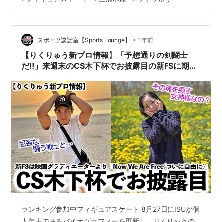
かファン化”するだけなんですけどね。フィギュアスケー
トなんて、全く一切興味ないオイラが感動しました。鳥
肌が立った(笑)。そしてウルウルし…
•
スポーツ談話室【Sports Lounge】
1年前
【りくりゅう新プロ情報】「予想通りの剣闘士
だ‼︎」来週末のCS木下杯でお披露目の新FSに期待
の声続々♪
ランキング参加中フィギュアスケート 8月27日にISUが個
人年表であるバイオグラフィーを更新し、りくりゅうの