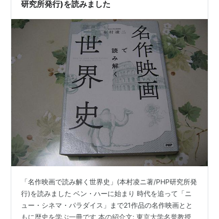
もある。 映画の残虐なシーンは…
研究所発行)を読みました
「名作映画で読み解く世界史」(本村凌ニ著/PHP研究所発
行)を読みました ベン・ハーに始まり 時代を追って「ニ
ュー・シネマ・パラダイス」まで21作品の名作映画とと
もに歴史を学ぶ一冊です 本の紹介文: 東京大学名誉教授