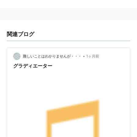
スタッフ
監督：
リドリー・スコット
製作：
デヴィッド・フランゾーニ
、
ブランコ・ラス
関連ブログ
ティグ
、
ダグラス・ウィック
脚本：
デヴィッド・フランゾーニ
、
ジョン・ローガ
ン
、
ウィリアム・ニコルソン
•
難しいことはわかりませんが・・・
1ヶ月前
原案：
デヴィッド・フランゾーニ
グラディエーター
撮影：
ジョン・マシソン
プロダクション・デザイナー：
アーサー・マックス
編集：
ピエトロ・スカリア
衣装デザイン：
ジャンティ・イェーツ
音楽：
ハンス・ジマー
＆
リサ・ジェラード
キャスト
ラッセル・クロウ
（マキシマス）