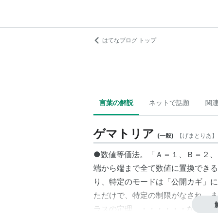
はてなブログ トップ
言葉の解説
ネットで話題
関
ゲマトリア
(
一般
)
【
げまとりあ
】
●数値等価法。「Ａ＝１、Ｂ＝２、
端から端まで全て数値に置換できる
り、特定のモードは「公開カギ」に
ただけで、特定の制限がなされ、ま
ラスの定理、・・・・・・などなど