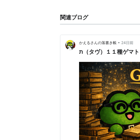
あるのだ。●のちに、ヘブライ語そ
容」を導く「ノタリコン」だとか、
関連ブログ
いく「テムラー」なども、この技術
•
かえるさんの落書き帳
24日前
ת（タヴ）１１種ゲマ