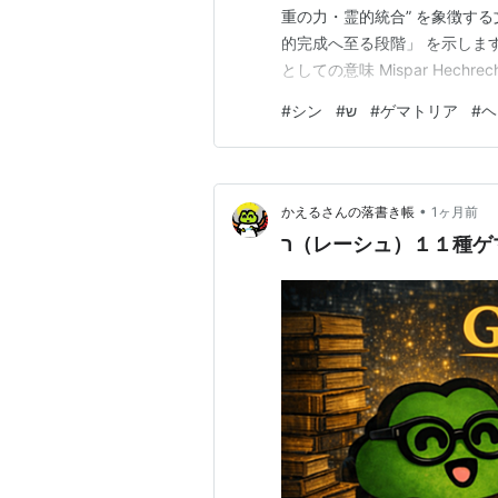
重の力・霊的統合” を象徴す
的完成へ至る段階」 を示します。
としての意味 Mispar Hechrechi ミスパル・ヘフ
す（三重の力） Mispar Gad
#
シン
#
ש
#
ゲマトリア
#
ヘ
の「霊的統合の核」 Mispar Ka
•
かえるさんの落書き帳
1ヶ月前
ר（レーシュ）１１種