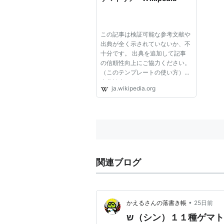
この記事は検証可能な参考文献や
出典が全く示されていないか、不
十分です。 出典を追加して記事
の信頼性向上にご協力ください。
（このテンプレートの使い方）
出典検索?: "ゲマトリア" – ニュー
ja.wikipedia.org
ス · 書籍 · スカラー · CiNii · J-
STAGE · NDL · dlib.jp · ジャパン
サーチ · TWL (2023年1月) ゲマト
リア（ヘブライ語: גימ...
関連ブログ
•
かえるさんの落書き帳
25日前
ש（シン）１１種ゲマ