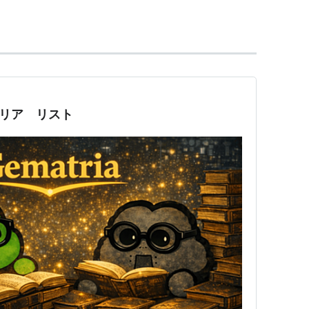
のものは氷山の一角たる略号に過ぎず、「本当の内
一定の規則によって綴りを「本物の綴り」に替えて
の延長として生れた。
トリア リスト