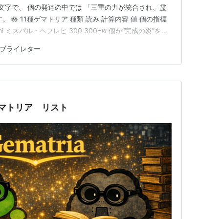
る文字で、 個の発達の中では 「三重の力が統合され、霊
 🪷 11種ゲマトリア 種類 読み 計算内容 値 個の指標
レヒ ש=300 300 個が“完成の炎”を宿
ol ミスパル・ガドール 最終形なし → 通常値と同じ 300 個
ブライレター
ta…
ゲマトリア リスト