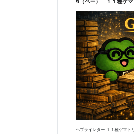
פ（ペー） １１種ゲ
ヘブライレター １１種ゲマト