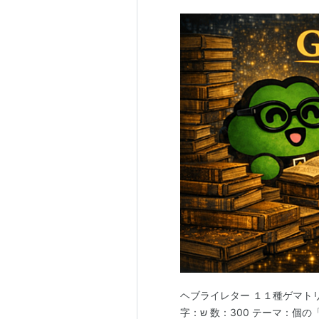
ヘブライレター １１種ゲマトリア リスト ✨ ש（シン）11種
字：ש 数：300 テーマ：個の「完成の炎」／三重の力／霊的統合 シンは “歯・炎・三