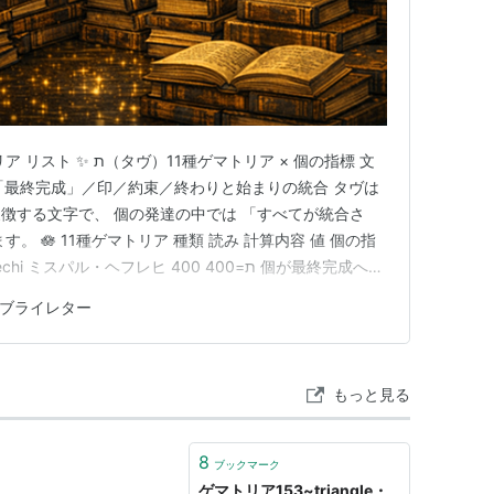
ゲマトリア × 個の指標 文
象徴する文字で、 個の発達の中では 「すべてが統合さ
。 🪷 11種ゲマトリア 種類 読み 計算内容 値 個の指
・ヘフレヒ ת=400 400 個が最終完成へ到
Gadol ミスパル・ガドール 最終形なし → 通常値と同じ
ブライレター
Katan…
もっと見る
8
ブックマーク
ゲマトリア153~triangle・