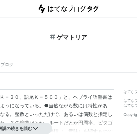
ゲマトリア
連ブログ
はてな
Ｋ＝２０、語尾Ｋ＝５００」と、ヘブライ語聖書は
はてな
ようになっている。●当然ながら数には特性があ
はてな
なる。整数といっただけで、あるいは偶数と指定し
Copyrig
た、３の倍数だとか、ルートだとか円周率、ピタゴ
解説の続きを読む
などによって、無数の表情（：意味）を顕すもので