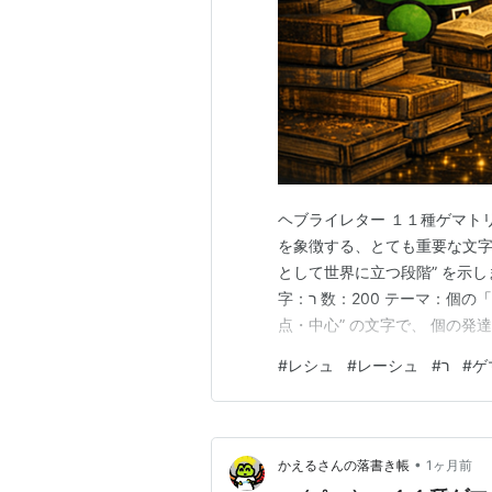
ヘブライレター １１種ゲマト
を象徴する、とても重要な文字
として世界に立つ段階” を示します。 ✨ ר（レーシュ）11種ゲマト
字：ר 数：200 テーマ：個の「中心」／主要点／始まりへの回帰 レーシュは “頭・主要
点・中心” の文字で、 個の
階」 を示します。 🪷 11種
#
レシュ
#
レーシュ
#
ר
#
ゲ
•
かえるさんの落書き帳
1ヶ月前