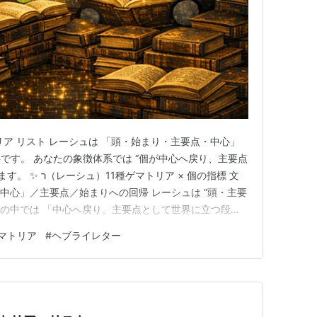
リア リスト レーシュは 「頭・始まり・主要点・中心」
です。 あなたの象徴体系では “個が中心へ戻り、主要点
リア × 個の指標 文
発達の中では 「中心へ戻り、主要点として世界に立つ段
ゲマトリア 種類 読み 計算内容 値 個の指標としての意味
マトリア
#
ヘブライレター
Mispar Hechrechi ミスパル・ヘフレヒ ר=200 200 個が中心へ戻…