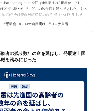
i.hatenablog.com 今回は4年振りの "新年会" です、
るほど街も賑やかで、どこの飲食店も混んでました、やっ
 今回の新年会は焼肉居酒家 韓の台所 🥩 やっぱり楽しそう
ス (2時間コース) 🍱 ナムル盛り合わせ 🥗 上タン塩 🥩 本
肉
#
懇親会
#
コロナ自粛明け
#
コロナ自粛
ー 🍛🥐 カルビ・ハラミ・鶏カ…
高齢者の残り数年の命を延ばし、発展途上国
尊厳を踏みにじった