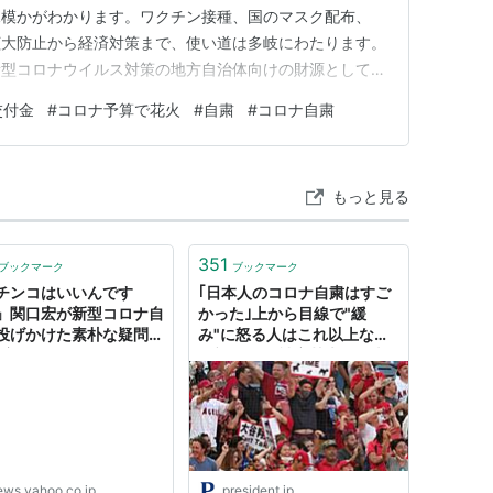
規模かがわかります。ワクチン接種、国のマスク配布、
の拡大防止から経済対策まで、使い道は多岐にわたります。
新型コロナウイルス対策の地方自治体向けの財源として、
創生臨時交付金」は3年間で18.3兆円です。キャンプ場
交付金
#
コロナ予算で花火
#
自粛
#
コロナ自粛
、熊本県美里町など）や、トイレの洋式化（愛媛県西予市、
用自転車…
もっと見る
351
ブックマーク
ブックマーク
チンコはいいんです
｢日本人のコロナ自粛はすご
」関口宏が新型コロナ自
かった｣上から目線で"緩
投げかけた素朴な疑問
み"に怒る人はこれ以上なに
宏明) - 個人 - Yahoo!
を望むのか 被害甚大な欧米
ース
がマスクなしのワケ
ews.yahoo.co.jp
president.jp