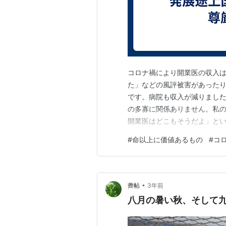
コロナ禍により開業医の収入
た」などの風評被害があった
です。病院も収入が減りまし
の多寡に関係ありません。私
開業医はどこもそうだよ」とい
本当に苦しんだかといえば、そ
#
命以上に価値あるもの
#
コ
円だったりするからです。2千
てもいなければ、あるいは借
•
薺帖
3年前
八月の暑い秋、そして