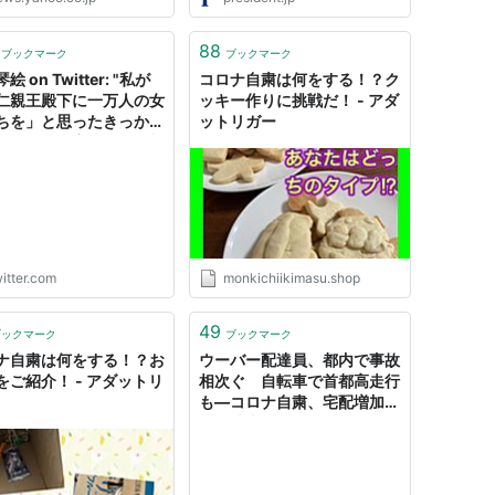
88
ブックマーク
ブックマーク
絵 on Twitter: "私が
コロナ自粛は何をする！？ク
仁親王殿下に一万人の女
ッキー作りに挑戦だ！ - アダ
ちを」と思ったきっかけ
ットリガー
我が国の皇室とも深い親
あるムスワティ3世国王
が毎年(現在はコロナ自
、7万人の処女から妃を選
mhlanga」です。 こ
否定的に捉えることは
人差別」ですから、ご注
itter.com
monkichiikimasu.shop
ださい。"
49
ブックマーク
ブックマーク
ナ自粛は何をする！？お
ウーバー配達員、都内で事故
をご紹介！ - アダットリ
相次ぐ 自転車で首都高走行
も―コロナ自粛、宅配増加
で：時事ドットコム