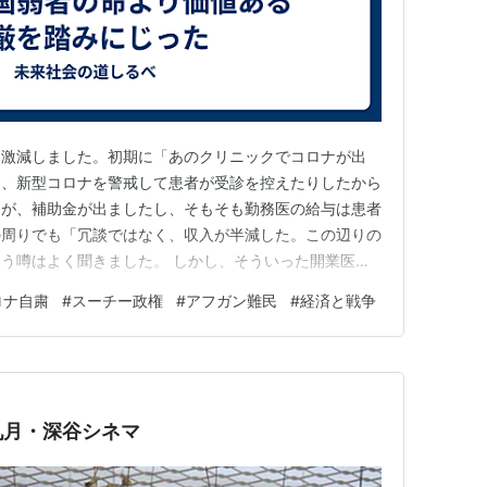
は激減しました。初期に「あのクリニックでコロナが出
り、新型コロナを警戒して患者が受診を控えたりしたから
たが、補助金が出ましたし、そもそも勤務医の給与は患者
の周りでも「冗談ではなく、収入が半減した。この辺りの
う噂はよく聞きました。 しかし、そういった開業医が
うとも限りません。なぜなら、もともとの年収が2千万
ロナ自粛
#
スーチー政権
#
アフガン難民
#
経済と戦争
万が1千万の収入になったからとしても、借金に追われ
金に追われていても、困らなかっ…
九月・深谷シネマ