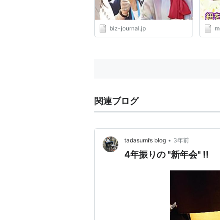
biz-journal.jp
m
関連ブログ
•
tadasumi’s blog
3年前
4年振りの "新年会" !!