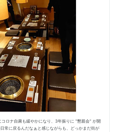
にコロナ自粛も緩やかになり、3年振りに "懇親会" が開
の日常に戻るんだなぁと感じながらも、どっかまだ街が