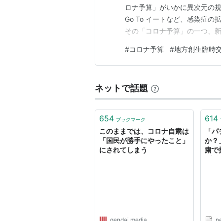
ロナ予算」がいかに異次元の
Go To イートなど、感染症
その「コロナ予算」の一つ、
国が2020年に創設した「地方
#
コロナ予算
#
地方創生臨時
のWiFi整備（北海道浦幌町
山口県長門市など）、レンタル
ネットで話題
654
614
ブックマーク
このままでは、コロナ自粛は
「パ
「国民が勝手にやったこと」
か？
にされてしまう
粛で
(水島
ニュ
gendai.media
n