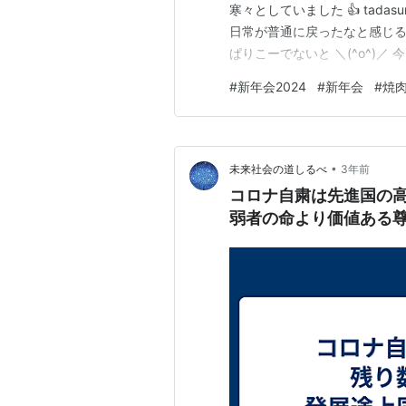
寒々としていました 👍 tadasum
日常が普通に戻ったなと感じ
ぱりこーでないと ＼(^o^)／
ですね (^-^)/ 韓の台所 宴コー
#
新年会2024
#
新年会
#
焼
日の黒毛和牛 🥩 ビーフシチュ
•
未来社会の道しるべ
3年前
コロナ自粛は先進国の
弱者の命より価値ある