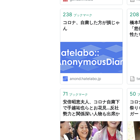
238
208
ブックマーク
コロナ、自粛した方が損じゃ
橋本琴
ん
「悠
性た
は、
交の
陛下
粛)
ぶ「U
れを
「黒
anond.hatelabo.jp
tw
意く
71
50
ブックマーク
安倍昭恵夫人、コロナ自粛下
コロ
で手越祐也らとお花見…反社
祭り
勢力と関係深い人物も出席か
ガー