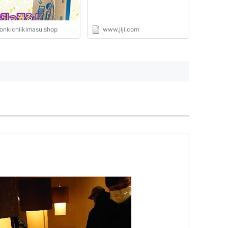
onkichiikimasu.shop
www.jiji.com