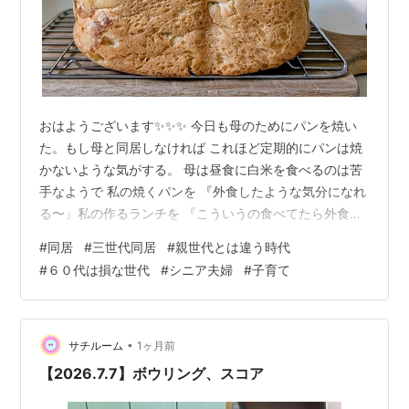
おはようございます✨️✨️✨️ 今日も母のためにパンを焼い
た。もし母と同居しなければ これほど定期的にパンは焼
かないような気がする。 母は昼食に白米を食べるのは苦
手なようで 私の焼くパンを 『外食したような気分になれ
る〜』私の作るランチを 『こういうの食べてたら外食し
なくても いいね💕』 と言ってくれるけれど 私は外食し
#
同居
#
三世代同居
#
親世代とは違う時代
た気分にはならないんだよね！ 私が子供だった頃 母はお
#
６０代は損な世代
#
シニア夫婦
#
子育て
菓子やパンを焼くどころか お菓子は毒と言って育てられ
た。 確かに毒ではあるけれど 子供だった私にとって毒の
イメージは 白雪姫のリンゴ🍎 パンを焼きながらこんな事
を考えてしまった。 私は62歳この世代は損だなと思う。
•
サチルーム
1ヶ月前
まだ裕福…
【2026.7.7】ボウリング、スコア