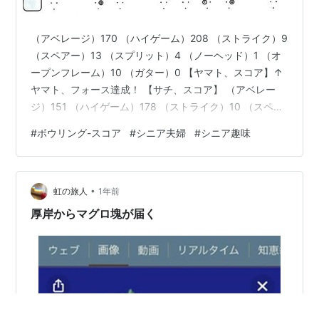
（アベレージ）170 （ハイゲーム）208 （ストライク）9
（スペアー）13 （スプリット）4 （ノーヘッド）1 （オ
ープンフレーム）10 （ガター）0 【ヤマト、スコア】↑
ヤマト、フォース達成！ 【サチ、スコア】 （アベレー
ジ）151 （ハイゲーム）178 （ストライク）10 （スペア
ー）6 （スプリット）1 （ノーヘッド）7 （オープンフレ
#
ボウリング-スコア
#
シニア夫婦
#
シニア趣味
ーム）14 （ガター）0 サチも久しぶりだったけどターキ
ーが出て嬉しかった！ 目標はノーヘッド「0」にしたい…
😂 【ボウリング場】 札幌市内、Aボウリング場 【自己紹
•
介】 （夫）ヤマト、70代後半 （妻）サチ、60代前半
虹の旅人
1年前
（住まい）札幌市 【ボウリン…
厚岸からマグロ塊が届く