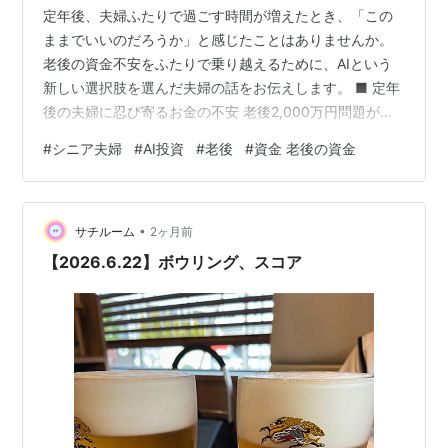
定年後、夫婦ふたりで過ごす時間が増えたとき、「この
ままでいいのだろうか」と感じたことはありませんか。
老後の資金不安をふたりで乗り越えるために、AIという
新しい選択肢を選んだ夫婦の話をお伝えします。 ■ 定年
後の夫婦に忍び寄るお金の不安 老後2,000万円問題が話
題になって以来、「年金だけでは足りない」という現実
#
シニア夫婦
#
AI投資
#
老後
#
資金 老後の資金
は多くのシニア世帯にとって切実な問題となっていま
す。夫婦ともに60代を迎えたとき、家計の見直しだけで
は限界があると感じる方は少なくありません。節約には
•
限度があり、「増やす」という発想への転換が求められ
サチルーム
2ヶ月前
る時代です。 ◇ 「節約」だけでは追いつかない現実 総
【2026.6.22】ボウリング、スコア
務省の家計調査によると、老後夫婦2…