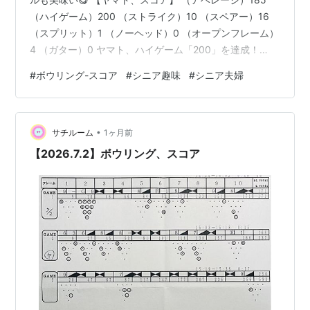
（ハイゲーム）200 （ストライク）10 （スペアー）16
（スプリット）1 （ノーヘッド）0 （オープンフレーム）
4 （ガター）0 ヤマト、ハイゲーム「200」を達成！
【サチ、スコア】 （アベレージ）134 （ハイゲーム）
#
ボウリング-スコア
#
シニア趣味
#
シニア夫婦
156 （ストライク）5 （スペアー）10 （スプリット）1
（ノーヘッド）6 （オープンフレーム）16 （ガター）1
サチはオープンフレームが「16」と多くて残念 スペアを
•
取るのがやっぱり難しいですね😢 【ボウリング場】 札幌
サチルーム
1ヶ月前
市内、Aボウリング場 【自己紹介】 （…
【2026.7.2】ボウリング、スコア