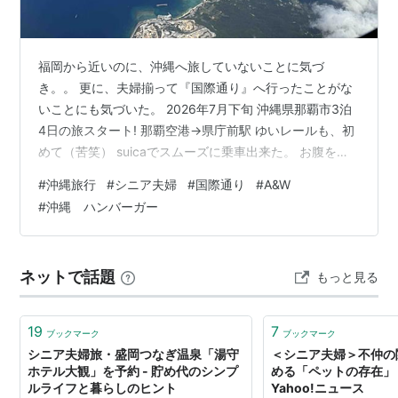
福岡から近いのに、沖縄へ旅していないことに気づ
き。。 更に、夫婦揃って『国際通り』へ行ったことがな
いことにも気づいた。 2026年7月下旬 沖縄県那覇市3泊
4日の旅スタート! 那覇空港→県庁前駅 ゆいレールも、初
めて（苦笑） suicaでスムーズに乗車出来た。 お腹を空
かせて向かった先は。。 A&W 国際通り松尾店
#
沖縄旅行
#
シニア夫婦
#
国際通り
#
A&W
https://www.awok.co.jp/shopsearch/kokusai_matsuo/
#
沖縄 ハンバーガー
滞在するホテル（→）の目の前にある、大好きな店。 県
庁前駅から、徒歩5分ほどだ。 モッツァバーガー・スー
パーフライポテトセット・勿論！ドリンクはルートビア
ネットで話題
もっと見る
ね。 すると、店員さん『フロ…
19
7
ブックマーク
ブックマーク
シニア夫婦旅・盛岡つなぎ温泉「湯守
＜シニア夫婦＞不仲の
ホテル大観」を予約 - 貯め代のシンプ
める「ペットの存在」
ルライフと暮らしのヒント
Yahoo!ニュース