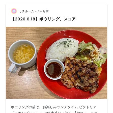
場 【自己紹介】 （夫）ヤマト、70代後半 （妻）サチ、
•
60代前半 （住まい）札幌市 【ボウリング歴】2026年時
サチルーム
2ヶ月前
点 （夫）ヤマト、15年 （…
【2026.6.18】ボウリング、スコア
ボウリングの後は、お楽しみランチタイム ビクトリア
「チキンプレート」 ご飯大盛り（笑） 【ヤマト、スコ