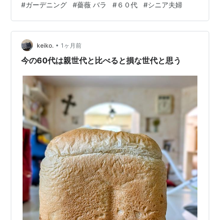
#
ガーデニング
#
薔薇 バラ
#
６０代
#
シニア夫婦
が出来なくなった。 去年は少し手伝えたが 夫の作業量に
比べると 手伝うというのもおこがましい程度。 2ヶ月ま
え 夫は『除草剤を買うべ』と言った。除草剤の金額を聞
•
いてビックリ！6,000円くらいするんだって。私は思わ
keiko.
1ヶ月前
ず、 「そんなにするなら私が雑草を抜くよ。」 と言っ
今の60代は親世代と比べると損な世代と思う
た…