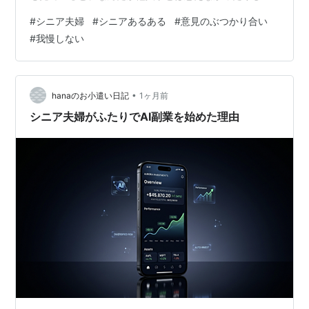
す。 実は我が家も、同じなんです。今日は、そんな「シ
#
シニア夫婦
#
シニアあるある
#
意見のぶつかり合い
ニア夫婦の意見のぶつかり合い」との、私なりの付き合
#
我慢しない
い方についてのお話です。 小さなことなのに、地味に削
られる ひとつひとつは、本当に小さなこと。「買う・買
わない」「こうしたほうがいい・その必要はない」――
そんな些細な食い違いです。でも、日々くり返される
•
hanaのお小遣い日記
1ヶ月前
と、じわじわと気持ちがすり減っていくんですよ…
シニア夫婦がふたりでAI副業を始めた理由