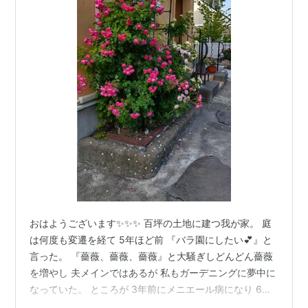
おはようございます✨️✨️✨️ 百坪の土地に建つ我が家。 庭
は何度も変遷を経て 5年ほど前 『バラ園にしたい💕』と
言った。 『薔薇、薔薇、薔薇』と大騒ぎしどんどん薔薇
を増やし 夫メインではあるが 私もガーデニングに夢中に
なっていた。 ところが 3年前にメニエール病になり 6月
から12月まで64回の回転性目眩。 この年から私は庭仕事