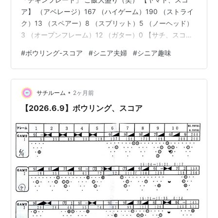
ア】 （アベレージ）167 （ハイゲーム）190 （ストライ
ク）13 （スペアー）8 （スプリット）5 （ノーヘッド）
3 （オープンフレーム）12 （ガター）0 【サチ、スコ
ア】 （アベレージ）161 （ハイゲーム）192 （ストライ
#
ボウリング-スコア
#
シニア夫婦
#
シニア趣味
ク）12 （スペアー）10 （スプリット）2 （ノーヘッド）
10 （オープンフレーム）12 （ガター）1 なんと！ ボウ
リング人生初のパンチアウト達成！ しかも、2ゲーム連
•
続。おまけにフォースなんて〜＼(^o^)／ まぐれでも嬉し
サチルーム
2ヶ月前
いです☺️ 【ボウリング場】 札幌…
【2026.6.9】ボウリング、スコア