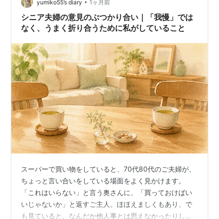
•
内、Aボウリング場 【自己紹介】 （夫）ヤマト、70代後
yumiko55’s diary
1ヶ月前
半 （妻）サチ、60代前半 （住…
シニア夫婦の意見のぶつかり合い｜「我慢」では
なく、うまく折り合うために私がしていること
スーパーで買い物をしていると、70代80代のご夫婦が、
ちょっと言い合いをしている場面をよく見かけます。
「これはいらない」と言う奥さんに、「買っておけばい
いじゃないか」と返すご主人。ほほえましくもあり、で
も見ていると、なんだか他人事とは思えなかったりしま