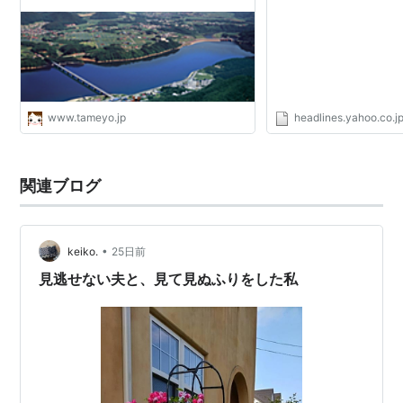
www.tameyo.jp
headlines.yahoo.co.j
関連ブログ
•
keiko.
25日前
見逃せない夫と、見て見ぬふりをした私