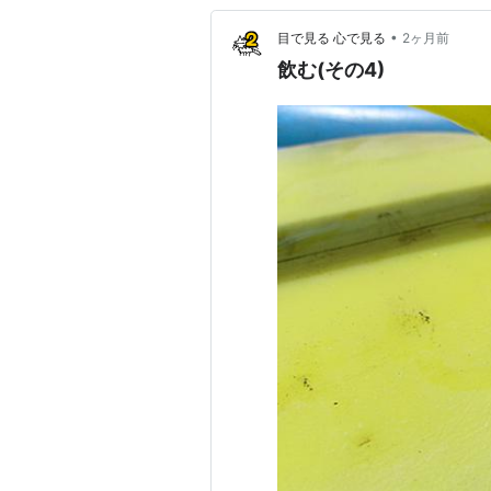
•
目で見る 心で見る
2ヶ月前
飲む(その4)