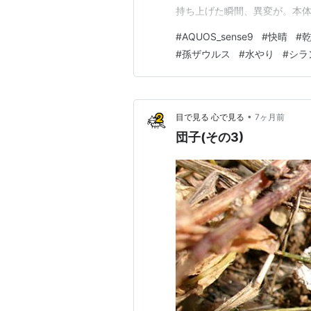
持ち上げた瞬間、異変が。本
ていました。どうやら壊れてし
#
AQUOS_sense9
#
快晴
#
がありません。もしかすると
#
孫ザウルス
#
水やり
#
シラ
れ30年近く前。そりゃあ御老
•
目で見る 心で見る
7ヶ月前
団子(その3)