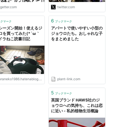
マ娘 #カレンチャン
ogetter.com
twitter.com
https://t.co/LvExbe7YsF"
6
ックマーク
ブックマーク
シーズン開始！使えるジ
アパートで使いやすい小型の
ロを買ってみた(*´ω｀
ジョウロたち。おしゃれな子
- ドラねこ読書日記
をまとめました
raneko1986.hatenablog.com
plant-link.com
5
ブックマーク
英国ブランド HAWS社のジ
ョウロへの気持ち、これは恋
に近い - 私的植物生活概論