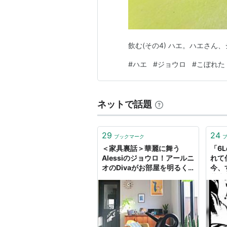
飲む(その4) ハエ。ハエさん
#
ハエ
#
ジョウロ
#
こぼれた
ネットで話題
29
24
ブックマーク
＜家具裏話＞華麗に舞う
「6
Alessiのジョウロ！アールニ
れて
オのDivaがお部屋を明るく
今、
する - My Midcentury
菜牛
Scandinavian home 〜北欧
い」
ミッドセンチュリーの家〜