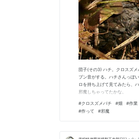
団子(その3) ハチ。クロス
ブン音がする。ハチさんっぽ
ロを持ち上げて見てみたら、
邪魔しちゃってたかな。
#
クロスズメバチ
#
畑
#
作業
#
作って
#
邪魔
•