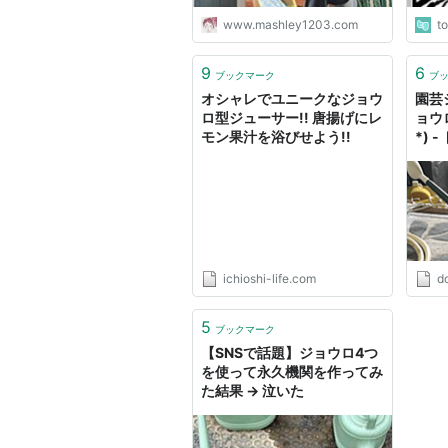
www.mashley1203.com
t
9
6
ブックマーク
ブ
オシャレでユニークなジョウ
園芸
ロ型ジューサー!! 唐揚げにレ
ョウ
モン果汁を浴びせよう!!
*) 
ichioshi-life.com
do
5
ブックマーク
【SNSで話題】ジョウロ4つ
を使って永久機関を作ってみ
た結果 → 泣いた