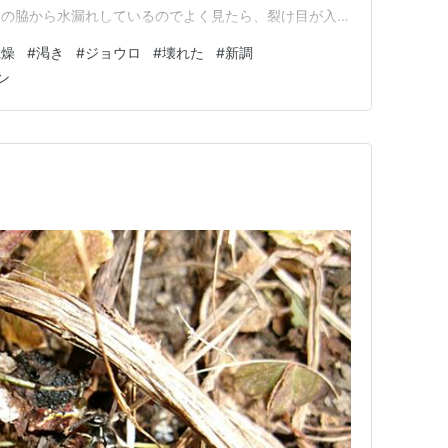
体の脇から水漏れしているのでよく見たら、裂け目が入っ
まったようです。 このジョウロ、いつ買ったのか記憶
乾燥
#
渇き
#
ジョウロ
#
壊れた
#
新調
新築時に買ったものかもしれません。そうなると、かれこ
ン
体ですね（笑） そこで今日…