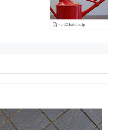
kurit3.hateblo.jp