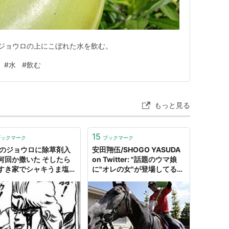
、ジョウロの上にこぼれた水を飲む。
#
水
#
飲む
もっと見る
15
ブックマーク
ブックマーク
Lのジョウロに除草剤入
安田翔伍/SHOGO YASUDA
何回か撒いた そしたら
on Twitter: "話題のウマ娘
すき家でシャキうま塩野
に"オレの女"が登場してるよ
丼をうまく口に運べな
うですね！ 強くて逞しい彼
→どうした、大丈夫か？
女とのラブラブショットで
す！ 〈裏話〉 ジョウロは最
初警戒していましたが慣れる
と自分からジョウロの場所に
行くようになりました😚 #ウ