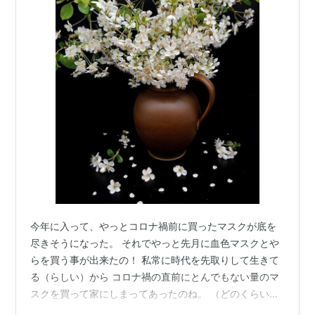
今年に入って、やっとコロナ禍前に買ったマスクが底を
尽きそうになった。 それでやっと先月に血色マスクとや
らを買う事が出来たの！ 私常に時代を先取りして生きて
る（らしい）から コロナ禍の直前にとんでもない量のマ
スクを買って家にしまってあったのね。 （どのくらいの
量かというと、私がいつも寝てるベッドの体積とおんな