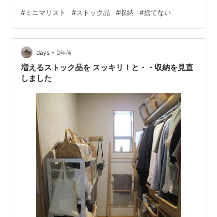
てくると、どうやら気持ちまで軽くなったみたいです こ
#
ミニマリスト
#
ストック品
#
収納
#
捨てない
の調子で、やっていきましょう 今回は、「ストック品」
についてです洗剤とか、ティッシュペーパーとか、つい
ついストックとして溜め込んでしまうモノがあると思い
•
ます この時の私は、ストック品が多めにありましたとい
days
2年前
っても10個20個とたくさんはないですが、各種2～5…
増えるストック品を スッキリ！と・・収納を見直
しました