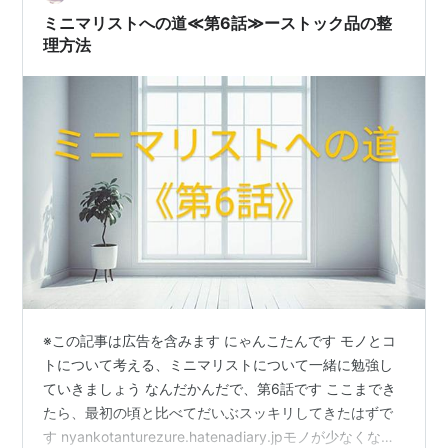
か？ これら質問に答えられますか？ ちなみに紹介されて
ミニマリストへの道≪第6話≫ーストック品の整
いた有名人の方は、事細かに説明…
理方法
※この記事は広告を含みます にゃんこたんです モノとコ
トについて考える、ミニマリストについて一緒に勉強し
ていきましょう なんだかんだで、第6話です ここまでき
たら、最初の頃と比べてだいぶスッキリしてきたはずで
す nyankotanturezure.hatenadiary.jpモノが少なくなっ