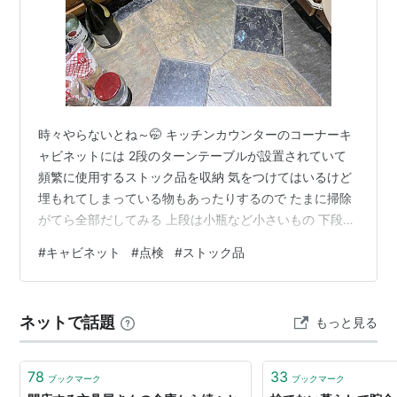
時々やらないとね～🤭 キッチンカウンターのコーナーキ
ャビネットには 2段のターンテーブルが設置されていて
頻繁に使用するストック品を収納 気をつけてはいるけど
埋もれてしまっている物もあったりするので たまに掃除
がてら全部だしてみる 上段は小瓶など小さいもの 下段に
は高さのあるもの 去年、下段のターンテーブルの下から
#
キャビネット
#
点検
#
ストック品
袋が破れたマヨネーズが2本出てきてびっくり たまに夢
子が扉を開けて中に入り （器用なんだな😶） その辺のも
のを噛んだりするから ホント、困るわ😅 今回は何も見つ
ネットで話題
もっと見る
からず 賞味期限切れもなく 全ての物を元に戻す ただ、
ストック品は1つと決めているのに 2つずつの物がこんな
にあった 日…
78
33
ブックマーク
ブックマーク