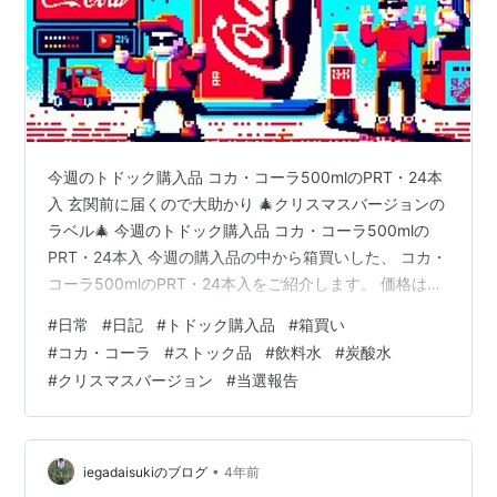
今週のトドック購入品 コカ・コーラ500mlのPRT・24本
入 玄関前に届くので大助かり 🎄クリスマスバージョンの
ラベル🎄 今週のトドック購入品 コカ・コーラ500mlの
PRT・24本入 今週の購入品の中から箱買いした、 コカ・
コーラ500mlのPRT・24本入をご紹介します。 価格は
2,570円 でした。*1 (参考、1本だと107.083333円) 玄関
#
日常
#
日記
#
トドック購入品
#
箱買い
前に届くので大助かり 他にも炭酸水などの飲料水は箱で
#
コカ・コーラ
#
ストック品
#
飲料水
#
炭酸水
買っているのですが、 重いストック品をを買うときは特
#
クリスマスバージョン
#
当選報告
に助かっています。 ↓↓↓美酢で炭酸割りの過去記事は
こちら↓↓↓ baby-blue.hateblo.jp 🎄クリスマスバージ
ョンのラベ…
•
iegadaisukiのブログ
4年前