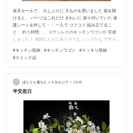
楽天セールで、 久しぶりに 大ものを買いました 箱を開
けると、 パーツはこれだけ きれいに 張り付いていた 保
護シートを外して・・ 一人で コツコツ 組み立てるこ
と、 約１時間。。 ステンレスのキッチンワゴンが 完成
しました！ 病院なんかにありそうな シンプルな デザイ
ンです＾＾ ここ数年、 食品の値上がりや 品薄で ちょっ
#
キッチン収納
#
キッチンワゴン
#
スッキリ収納
とずつ ストックを 増やしていますが・・ 台所の棚が だ
#
ストック品
んだん ごちゃごちゃしてきたので、 もうちょっと スッ
キリさせたいな〜と、 思い切って 買うことに コンロ脇
に置くと、 こんな感じになりました サイズは これくら
い 作業することを考えると、 ここに置くのは これくら
•
ぽとりと落ちたノスタルジア
2年前
い…
半安息日