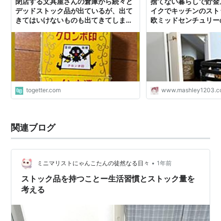
閉店する文具屋さんの倉庫から続々と
捨てない暮らしで貯金
デッドストック品が出ているが、出て
イクでキッチンのストッ
きてはいけないものも出てきてしまっ
欧ミッドセンチュリー
た
togetter.com
www.mashley1203.
関連ブログ
•
ミニマリストにゃんこたんの徒然なる日々
1年前
ストック品を持つことー生活習慣とストック量を
考える