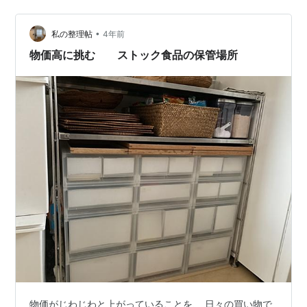
す 高さが丁度良くて見やすく取りやすいんです いつも使
う食器はシンク下の引き出しに入れています 料理してす
•
ぐ取り出せて洗い物したらすぐ収納できて便利です👍 食
私の整理帖
4年前
洗機は付けていません🙅‍♀️水洗いしてからセットするなら
物価高に挑む ストック食品の保管場所
自分で洗った方が早いし…
物価がじわじわと上がっていることを、 日々の買い物で