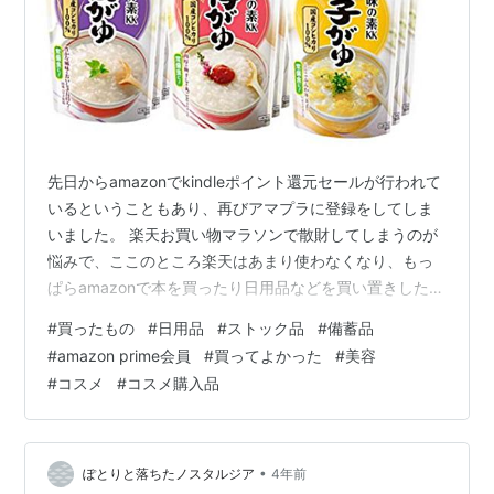
先日からamazonでkindleポイント還元セールが行われて
いるということもあり、再びアマプラに登録をしてしま
いました。 楽天お買い物マラソンで散財してしまうのが
悩みで、ここのところ楽天はあまり使わなくなり、もっ
ぱらamazonで本を買ったり日用品などを買い置きしたり
しています。 最近購入したのはこちら。 味の素 おかゆ 3
#
買ったもの
#
日用品
#
ストック品
#
備蓄品
種×3個(白がゆ3個、梅がゆ3個、玉子がゆ3個)【セット
#
amazon prime会員
#
買ってよかった
#
美容
買い】 おかゆ Amazon 【第1類医薬品】ロキソニンS 12
#
コスメ
#
コスメ購入品
錠 ※セルフメディケーション税制対象商品 ロキソニンS
Amazon 【大容量】トップ スーパーナノックス 蛍光剤・
シリコーン無添加 高濃度 洗濯洗剤 …
•
ぽとりと落ちたノスタルジア
4年前