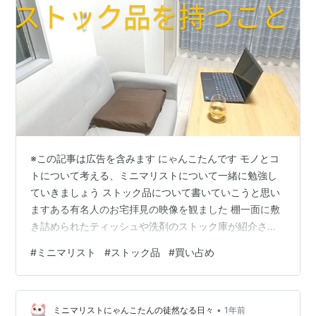
※この記事は広告を含みます にゃんこたんです モノとコ
トについて考える、ミニマリストについて一緒に勉強し
ていきましょう ストック品について書いていこうと思い
ますある有名人のお宅拝見の映像を観ました 棚一面に敷
き詰められたティッシュや洗剤のストック庫が紹介され
ていましたその有名人な方も「心配性だから…」とおっ
#
ミニマリスト
#
ストック品
#
買い占め
しゃっていました 豪邸住まいで収納も大きく、きれいに
陳列されているのでお店と見間違うほどでした では、一
般家庭ではどうでしょうか？いくつのストック品があり
•
ますか？ どこにありますか？ 使用期限は切れていません
ミニマリストにゃんこたんの徒然なる日々
1年前