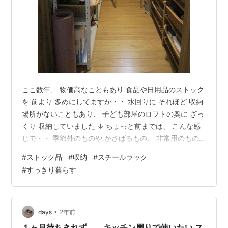
ここ数年、 物価高なこともあり 食品や日用品のストック
を 前より 多めにしてますが・・ 水回りに それほど 収納
場所がないこともあり、 子ども部屋のロフトの奥に ざっ
くり 収納していました ↓ ちょっと前までは、 こんな感
じで・・ 季節外のものや かさばるもの、 非常用のもの
などを 置いてましたが、 ここに 日用品のストックも加
#
ストック品
#
収納
#
スチールラック
わって かなり ごちゃごちゃしてました 場所も、子ども
#
すっきり暮らす
部屋の ロフトの奥 ということもあり、 なかなか 管理し
づらく 在庫チェックも だんだん面倒に。。 よく使う 日
用品は、やっぱり すぐ 目に付くところがいいなぁと、
一階へ 下ろすことにしました トイレットペーパーや…
•
days
2年前
１ヶ月待ちきれず。。キッチン周りで使いたい ス