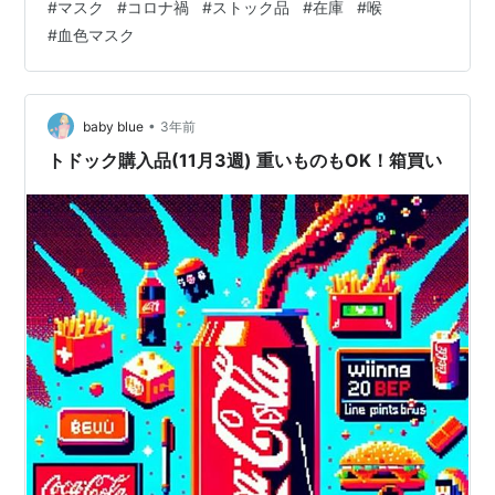
#
マスク
#
コロナ禍
#
ストック品
#
在庫
#
喉
じくらいの•••。） 私がマスクするのは、毎年3月に外気
#
血色マスク
を吸うと喉がひりひり痛い時と通年雨が降る直前にやは
り喉がひりひり痛い時。 あんまマスク使わないんだわ。
コロナ禍でさえ夏はマスクしてなかった。 （知らない人
に怒られた。） 在庫のほとんど、コロナでマスクがない
•
baby blue
3年前
って大騒ぎだった時にいろんな…
トドック購入品(11月3週) 重いものもOK！箱買い