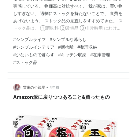
実感している。 物価高に対抗すべく、 我が家は、買い物
しすぎない、 過剰にストックを持たないことで、 食費を
あげないよう、 ストック品の見直しをすすめてきた。 ス
トック品は、 ①調味料 ②常備品 ③非常時用 にわけら
れる。 ポイントは、「ストック品」とひとくくりするの
#
シンプルライフ
#
シンプルな暮らし
ではなく、 分類によって、収納先を変えること。 最適収
#
シンプルインテリア
#
断捨離
#
整理収納
納先は、 目につきやすく、 手に取りやすい場所。 ①調
#
少ないもので暮らす
#
キッチン収納
#
在庫管理
味料ストックの収納先 調味料は使うものが決まっている
#
ストック品
ので、 使用中のものが半分以下になったら、次のものを
買い足す。 調味料のストック置き場はコンロ下。 電子レ
ンジと油を置い…
•
雪兎の小部屋
4年前
Amazon派に戻りつつあること&買ったもの