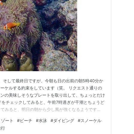
、そして最終日ですが、今朝も日の出前の朝5時40分か
ーケルする約束をしています（笑。 リクエスト通りの
チンの美味しそうなプレートを取り出して、ちょっとだけ
ドをチェックしてみると、午前7時過ぎが干潮とちょうど
クしてみると、明日の朝から少し風が強くなるようです
コンディションです。 デッキに出ると、波も小さく穏
リゾート
#
ビーチ
#
水泳
#
ダイビング
#
スノーケル
な空模様。 スパの右側にあるチャネルからドロップオ
旅行
ビーチで待ち合わせで…