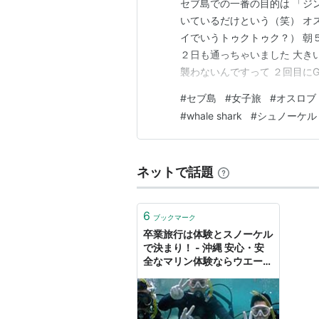
セブ島での一番の目的は 「ジ
いているだけという（笑） オ
イでいうトゥクトゥク？） 朝
２日も通っちゃいました 大き
襲わないんですって ２回目にG
らいました 船頭さん３人いて
#
セブ島
#
女子旅
#
オスロブ
っている人もいました ジンベエザ
#
whale shark
#
シュノーケル
現地で申し込むとと…
ネットで話題
6
ブックマーク
卒業旅行は体験とスノーケル
で決まり！ - 沖縄 安心・安
全なマリン体験ならウエーブ
マリンクラブ