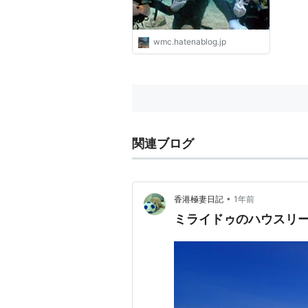
wmc.hatenablog.jp
関連ブログ
•
香港極妻日記
1年前
ミライドゥのハウスリ