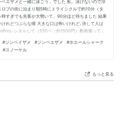
ンベエザメと一緒に泳ごう」でした 私、泳げないので浮
スロブの街に泊まり朝5時にトライシクルで約10分（タ
５時すぎでも先客が大勢いて、90分ほど待ちました 結果
いけれどつぶらな瞳 大きな口は怖いけれど､決して人は
oProレンタルして（550ペソ約1500円）動画撮っても
お願いすれば快くとってくれました スマホで撮ってもら
#
ジンベイザメ
#
ジンベエザメ
#
ホエールシャーク
メシュノーケルは１回30分 1000ペソ 約2700円です
#
スノーケル
もっと見る