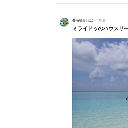
•
香港極妻日記
1年前
ミライドゥのハウスリー