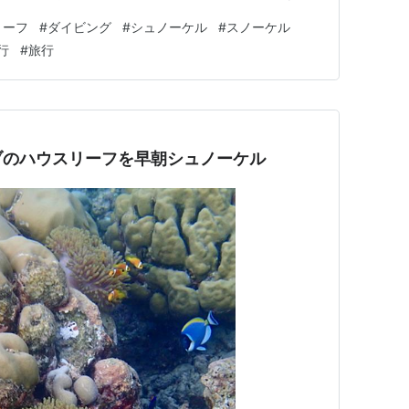
ました（笑。 今回もビーチからのエントリーで、白いブイ
リーフ
#
ダイビング
#
シュノーケル
#
スノーケル
ップオフに向かいます。 途中で出会したゴマモンの背
行
#
旅行
かったので、安心して通り…
ブのハウスリーフを早朝シュノーケル