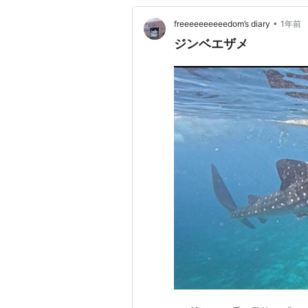
•
freeeeeeeeeedom’s diary
1年前
ジンベエザメ