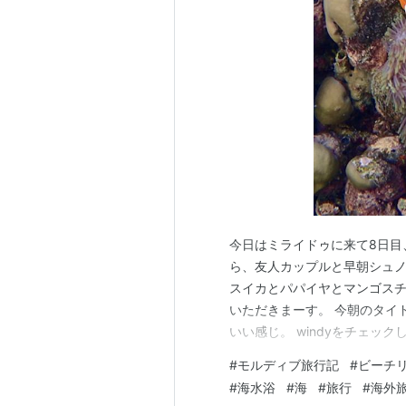
今日はミライドゥに来て8日目
ら、友人カップルと早朝シュノ
スイカとパパイヤとマンゴス
いただきまーす。 今朝のタイ
いい感じ。 windyをチェッ
が、今朝は風もなく良さそうな
#
モルディブ旅行記
#
ビーチ
やかで、良いお天気になりそう
#
海水浴
#
海
#
旅行
#
海外
フに出る予定なので、スパ前の