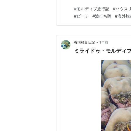
とWhatsAppで送っておき
#
モルディブ旅行記
#
ハウス
が目印のチャネルを抜けてドロ
#
ビーチ
#
波打ち際
#
海外旅
鰭チェックをすると、立ってな
•
香港極妻日記
1年前
ミライドゥ・モルディ