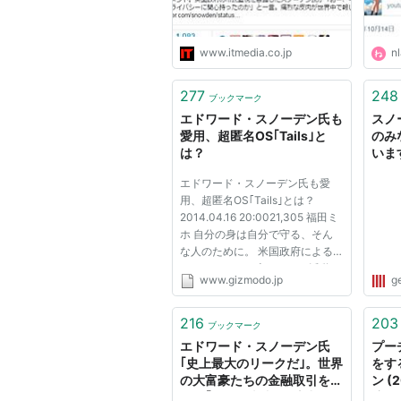
www.itmedia.co.jp
nl
277
248
ブックマーク
エドワード・スノーデン氏も
スノ
愛用、超匿名OS｢Tails｣と
のみ
は？
いま
エドワード・スノーデン氏も愛
用、超匿名OS｢Tails｣とは？
2014.04.16 20:0021,305 福田ミ
ホ 自分の身は自分で守る、そん
な人のために。 米国政府による
インターネット上のスパイ活動を
www.gizmodo.jp
g
告発したエドワード・スノーデン
氏は、自分自身の通信内容を傍受
されないよう細心の注意を払って
216
203
ブックマーク
います。コンピューターのOS
エドワード・スノーデン氏
プー
も、プライ...
｢史上最大のリークだ｣。世界
をす
の大富豪たちの金融取引を記
ン (
した｢パナマ文書｣が流出
済の