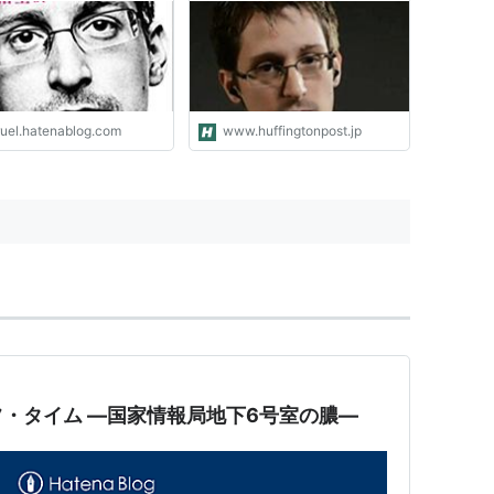
ruel.hatenablog.com
www.huffingtonpost.jp
・タイム ―国家情報局地下6号室の膿―