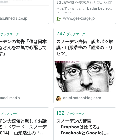
SSL秘密鍵を要求された話が公開
されていました。 Ladar Levison
氏が運営していた、Lavabitとい
ab.itmedia.co.jp
www.geekpage.jp
う電子メールサービスはスノーデ
ン事件に関連して突如8月8日に閉
鎖されています。 閉鎖時には詳
247
ブックマーク
ブックマーク
細が書かれておらず、様々な憶測
ーデンの警告「僕は日本
スノーデン自伝 訳者ボツ解
が語...
なさんを本気で心配して
説 - 山形浩生の「経済のトリ
す」
セツ」
endai.media
cruel.hatenablog.com
162
ブックマーク
ブックマーク
チン大統領と親しくお話
スノーデンの警告
るエドワード・スノーデ
「Dropboxは捨てろ」
2014) - 山形浩生の「経
「FacebookとGoogleには
トリセツ」
近づくな」