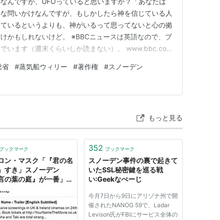
事なんですが、UFOっていると思いますか？「あなたは
うな問いかけなんですが、もしかしたら神を信じている人
じているというよりも、神がいるって思ってないと心の拠
けかもしれないけど。 ※BBCニュースは英語なので、ブ
います（週末くらいしか読まない）。 www.bbc.com
開された文書には地球外生命体の存在を証明するような
総省
#
蒸気船ウィリー
#
著作権
#
スノーデン
まれておらず、UFOコミュニティからすると「すでに
ぎないとの…
もっと見る
352
ブックマーク
ブックマーク
ロン・マスク「『君の名
スノーデン事件の裏で起きて
』すき」スノーデン
いたSSL秘密鍵を巡る戦
言の葉の庭』が一番」
い:Geekなぺーじ
の巨人たち、突然新海誠愛
今月7日から9日にアリゾナ州で開
白 本人に届く - ねとら
催されたNANOG 59で、Ladar
Levison氏がFBIにサービス全体の