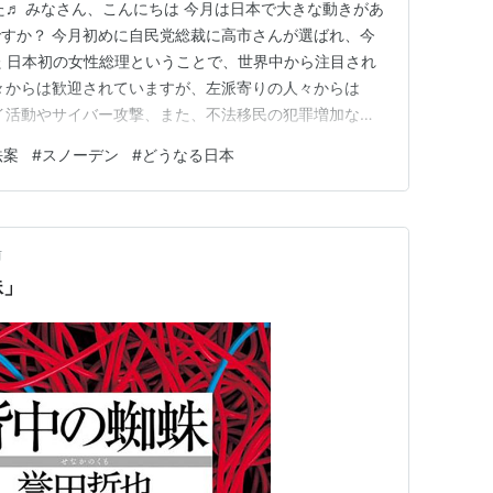
た♬ みなさん、こんにちは 今月は日本で大きな動きがあ
すか？ 今月初めに自民党総裁に高市さんが選ばれ、今
た 日本初の女性総理ということで、世界中から注目され
々からは歓迎されていますが、左派寄りの人々からは
イ活動やサイバー攻撃、また、不法移民の犯罪増加など
策を望む有権者も多く、多くの人達が高市総理誕生を望
法案
#
スノーデン
#
どうなる日本
の個人情報流出などを何とかしてほしく、応援していま
法に関する問題点も知っ…
前
蛛」