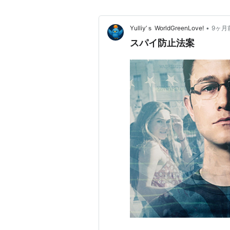
•
Yulliy’ｓ WorldGreenLove!
9ヶ月
スパイ防止法案