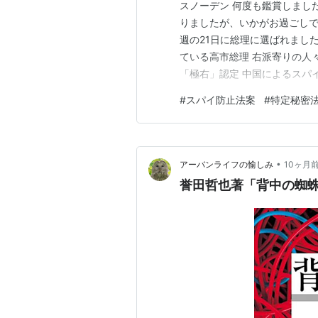
スノーデン 何度も鑑賞しまし
りましたが、いかがお過ごしで
週の21日に総理に選ばれまし
ている高市総理 右派寄りの人
「極右」認定 中国によるスパ
を考えると それに対応した政
#
スパイ防止法案
#
特定秘密
んでいました 私自身、中国へ
した もちろん、特定秘密保持
•
アーバンライフの愉しみ
10ヶ月
誉田哲也著「背中の蜘