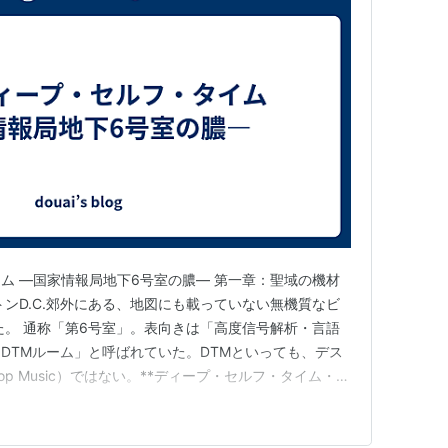
ム ―国家情報局地下6号室の膿― 第一章：聖域の機材
トンD.C.郊外にある、地図にも載っていない無機質なビ
た。 通称「第6号室」。表向きは「高度信号解析・言語
DTMルーム」と呼ばれていた。DTMといっても、デス
op Music）ではない。**ディープ・セルフ・タイム・マ
me Management）**の略だ。 部屋の四方の壁、そして天井
8K有機ELスクリーンで埋め尽くされている。そこに