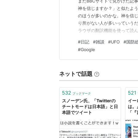
またBBCサイトで見かけた記
神を信じますか？」と似たよ
のほうが多いのかな。神を信
り所がない人が多いっていうだ
ラウザの翻訳機能を使って読んで
この記事の内容は、結局、公
#
日記
#
雑談
#
UFO
#
国防
「遺体」や「接触の証拠」は含
#
Google
知っていること」の再確認にす
ネットで話題
532
521
ブックマーク
スノーデン氏、「Twitterの
イー
チートモードは日本語」と日
は。
本語でツイート
「『
IT
を告
ぼ