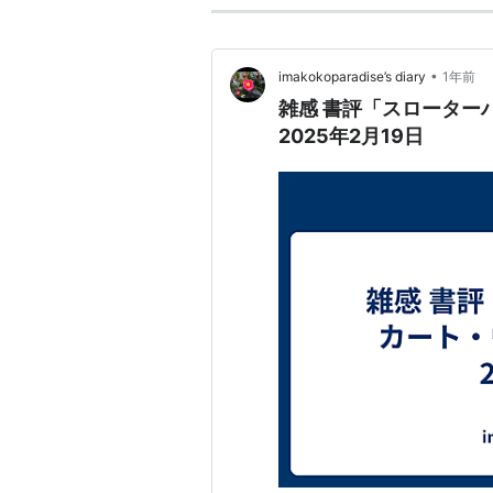
•
imakokoparadise’s diary
1年前
雑感 書評「スローターハウス５」カート・ヴォネガット1969年刊
2025年2月19日