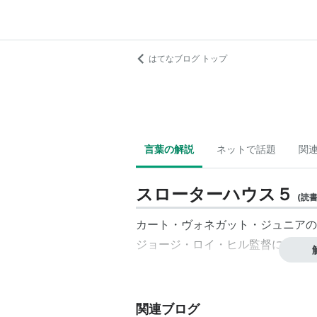
はてなブログ トップ
言葉の解説
ネットで話題
関
スローターハウス５
(
読
カート・ヴォネガット・ジュニアの
ジョージ・ロイ・ヒル監督により映
関連ブログ