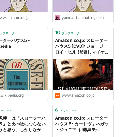
ww.amazon.co.jp
yamdas.hatenablog.com
10
ックマーク
ブックマーク
ーターハウス5 -
Amazon.co.jp: スローター
pedia
ハウス5 [DVD]: ジョージ・
ロイ・ヒル (監督), マイケ
ル・サックス (出演), ユージ
ン・ロッシュ (出演), ロン・
リーブマン (出演), シャロ
ン・ガンス (出演), ヴァレリ
ー・ペリン (出演): DVD
.wikipedia.org
www.amazon.co.jp
6
ックマーク
ブックマーク
泥棒」は「スローターハ
Amazon.co.jp: スローター
５」と比べ物にならない
ハウス５: カートヴォネガッ
うと思う。しかしなが
トジュニア, 伊藤典夫:
 - 万来堂日記
Digital Ebook Purchas