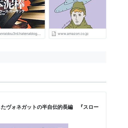
（仮）
nraidou3rd.hatenablog.com
www.amazon.co.jp
したヴォネガットの半自伝的長編 『スロー