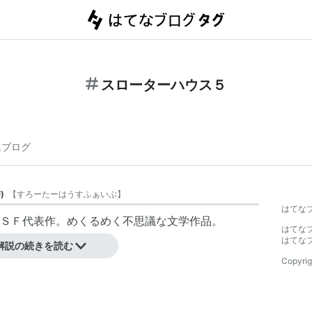
スローターハウス５
連ブログ
書
)
【
すろーたーはうすふぁいぶ
】
はてな
ＳＦ代表作。めくるめく不思議な文学作品。
はてな
画化されている。
はてな
解説の続きを読む
Copyrig