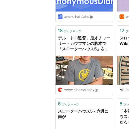
anond.hatelabo.jp
w
18
12
ブックマーク
ブ
デル・トロ監督、鬼才チャー
スロ
リー・カウフマンの脚本で
Wiki
「スローターハウス5」を映
画化か？｜シネマトゥデイ
www.cinematoday.jp
ja
6
6
ブックマーク
ブ
スローターハウス5 - 六月に
「本
雨が
ウス
だろ
ら……