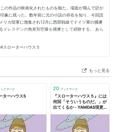
でこの作品の映画化されたものを観た。場面が飛んで訳が
く印象に残った。数年前に元の小説の存在を知り、今回読
アメリカ陸軍に徴集され12月に西部戦線でドイツ軍の捕虜
よるドレスデンの無差別空爆を捕虜として経験する。 あら
/wiki/%E3%82%B9%E3%83%AD%E3%83%BC%E3%82%BF%
#
スローターハウス５
E3%82%A6%E3%82%B95 読むにしくは無いが、大雑把に
誘拐…
もっと見る
20
ブックマーク
ブックマーク
ーターハウス5
『スローターハウス５』には
何回「そういうものだ。」が
出てくるか - YAMDAS現更
新履歴