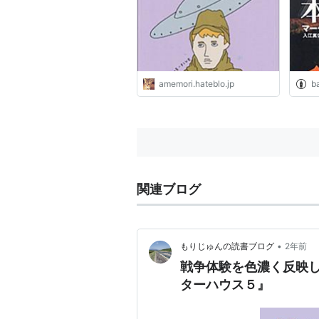
3rd
amemori.hateblo.jp
ba
関連ブログ
•
もりじゅんの読書ブログ
2年前
戦争体験を色濃く反映
ターハウス５』