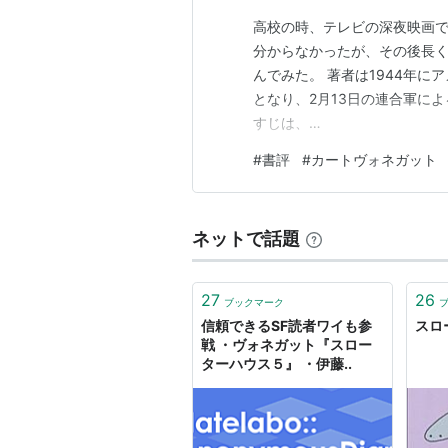
高校の時、テレビの深夜映画
分からなかったが、その後長
んでみた。 著者は1944年に
となり、2月13日の連合軍に
すじは、
https://ja.wikipedia.org
#
書評
#
カートヴォネガット
E3%83%BC%E3%83%8F%
言えば、トマルファマド星人に
ネットで話題
27
26
ブックマーク
信頼できるSF読者ワイも参
スロ
戦 ・ヴォネガット『スロー
ターハウス５』 ・伊藤..