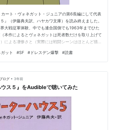
くカート・ヴォネガット・ジュニアの第6長編にして代表
ス５』（伊藤典夫訳、ハヤカワ文庫）を読み終えました。
界大戦従軍体験、中でも連合国側でも1963年までひた
撃（本作によるとヴォネガットは死者数だけを取り上げて
う）による凄惨さと（実際には戦闘シーンはほとんど描か
ている）、SF的ギミックの「時間旅行」による時系列
ネガット
#
SF
#
ドレスデン爆撃
#
読書
ドール星人による主人公のトラルファマドール星への誘
になっていて、読むのに…
•
ブログ
3年前
ス５』をAudibleで聴いてみた