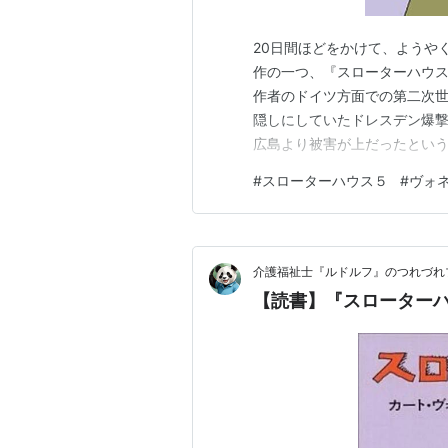
20日間ほどをかけて、ようや
作の一つ、『スローターハウ
作者のドイツ方面での第二次世
隠しにしていたドレスデン爆
広島より被害が上だったとい
れていなく捕虜体験を中心とし
#
スローターハウス５
#
ヴォ
順でない記述、トラルファマ
拐、といった要素が闇鍋のよう
介護福祉士『ルドルフ』のつれづれ
【読書】『スローターハウ