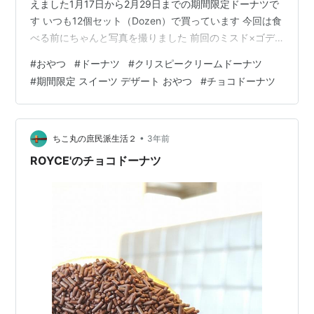
えました1月17日から2月29日までの期間限定ドーナツで
す いつも12個セット（Dozen）で買っています 今回は食
べる前にちゃんと写真を撮りました 前回のミスド×ゴデ
ィバのコラボ時は食べてから気づいたので、最後の2個し
#
おやつ
#
ドーナツ
#
クリスピークリームドーナツ
か画像がありません
#
期間限定 スイーツ デザート おやつ
#
チョコドーナツ
nyankotanturezure.hatenablog.com ということで…食
べてみました まずはハート形の「チョコハート＆ストロ
ベリー」 カカオブレンドのチョコ生地にツヤツヤなスト
ロベリーナパージュを重ねて、チョコレートと甘酸っぱ
•
ちこ丸の庶民派生活２
3年前
さが溶け合う、…
ROYCE'のチョコドーナツ