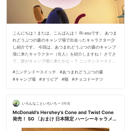
こんにちは！または、こんばんは！ Ri-asuです。 あつま
れどうぶつの森のキャンプ場で出会ったキャラクター少
し紹介です。 今回は、あつまれどうぶつの森のキャンプ
場に来たキャラクター（住人）を紹介しますね！ さてさ
て、誰がキャンプ場に来たかな～？ ニンテンドースイッ
チ あつまれどうぶつの森 Ver.2.0.5 キャンプ場 9回目 オ
#
ニンテンドースイッチ
#
あつまれどうぶつの森
リビア（ふふふ、あなた人見知りしないのね。あたしの
#
キャンプ場
#
オリビア
#
猫
#
チョコドーナツ
名前はオリビアよ） アタイ（めちゃくちゃ人見知りしま
す・・ゲームに中だけです声かけられるのは・・(;´･
ω･)） 猫の住人のオリビアさんがキャンプに来ました。
大人な感じですね。 ニンテンドースイッチ あつまれどう
•
いろんなこといろいろ
5年前
ぶ…
McDonald's Hershey’s Cone and Twist Cone
発売！ SG 〔おまけ 日本限定 ハーシーキャラメル
チョコドーナツ〕