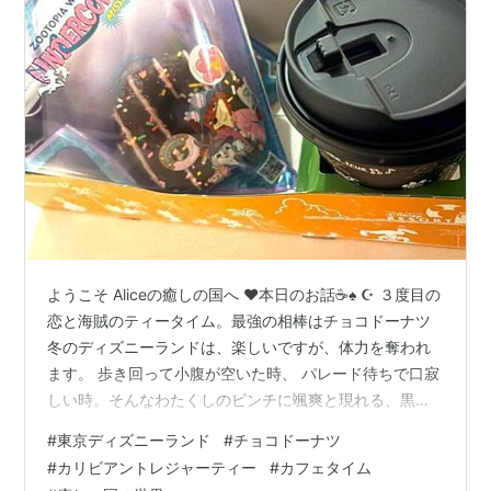
ようこそ Aliceの癒しの国へ ❤本日のお話☕♠ ☪️ ３度目の
恋と海賊のティータイム。最強の相棒はチョコドーナツ
冬のディズニーランドは、楽しいですが、体力を奪われ
ます。 歩き回って小腹が空いた時、 パレード待ちで口寂
しい時。そんなわたくしのピンチに颯爽と現れる、黒く
て甘い救世主がやってまいりました。 その名は 🎀 チョ
#
東京ディズニーランド
#
チョコドーナツ
コドーナツ この冬、わたくしたちは、なんと3回もこの
#
カリビアントレジャーティー
#
カフェタイム
救世主に助けられました。もはやおやつを超えて、わた