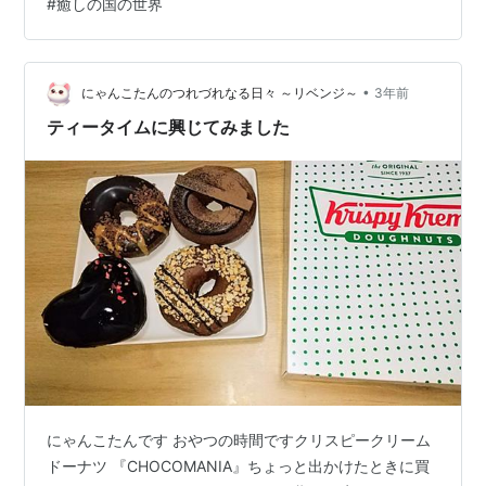
#
癒しの国の世界
くしの冬の相棒でございます🧚 ☪️ ３度目の恋と海賊のテ
ィータイム。最強の相棒はチョコドーナツ ⚜️ ポップな見
た目と不思議なギャップ ⚜️ 海賊の名を持つ優雅な紅茶
⚜️…
•
にゃんこたんのつれづれなる日々 ～リベンジ～
3年前
ティータイムに興じてみました
にゃんこたんです おやつの時間ですクリスピークリーム
ドーナツ 『CHOCOMANIA』ちょっと出かけたときに買