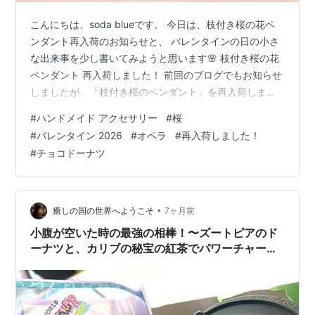
こんにちは、soda blueです。 今日は、枝付き桜の花ペ
ンダント再入荷のお知らせと、 バレンタインの日の小さ
な出来事を少し書いてみようと思います🌸 枝付き桜の花
ペンダント 再入荷しました！ 前回のブログでもお知らせ
しましたが、「枝付き桜のペンダント」を再入荷しまし
た。 現在、 ・Creema ・minne にて販売中です。 枝の
#
ハンドメイド アクセサリー
#
桜
先に咲いた、淡いピンクの花びらの桜をイメージして。
#
バレンタイン 2026
#
オペラ
#
再入荷しました！
やわらかさの中に、ほんの少しきちんと感もあるデザイ
#
チョコドーナツ
ンです。 卒業式や入学式の装いにはもちろん、 春のお出
かけにもぴったりなペンダントです。 無料ラッピングに
ついて 無料ラッピングは、写真のような感じでお届けし
ていま…
•
癒しの国の世界へようこそ
7ヶ月前
小腹が空いた時の最強の相棒！〜ズートピアのド
ーナツと、カリブの秘宝の紅茶でパワーチャー
ジ〜