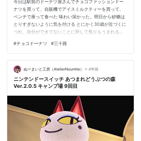
今日は駅前のドーナツ屋さんでチョコファッションドー
ナツを買って、自販機でアイスミルクティーを買って、
ベンチで座って食べた 味わい深かった。明日から砂糖は
とりすぎないように気を付ける とにかく30歳が近づくに
つれ、自分ができてないことに対して焦りもうまれる
が、焦るだけじゃなくて目の前のことを楽しんでいこう
#
チョコドーナツ
#
三十路
それを繰り返しているうちに、自分が行きたい場所にた
どりついてるはず
•
ぬーまいと工房（AtelierNoumite）
4年前
ニンテンドースイッチ あつまれどうぶつの森
Ver.2.0.5 キャンプ場 9回目