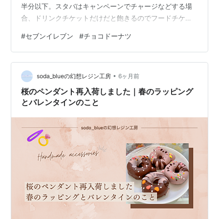
半分以下。スタバはキャンペーンでチャージなどする場
合、ドリンクチケットだけだと飽きるのでフードチケッ
トも併せて購入するので、いつしか期限ぎりぎりになる
#
セブンイレブン
#
チョコドーナツ
こともあり、その際にドーナツを買っています。 話がそ
れましたが、セブンのドーナツのお味はというと、これ
が美味しい！ 昔のイメージだと油感が強くてジャンクな
•
お味でしたが、だいぶ洗練されたものになっています。
soda_blueの幻想レジン工房
6ヶ月前
妙に胃もたれすることもなく、満腹感を味わえます。 た
桜のペンダント再入荷しました｜春のラッピング
まにセブンアプリでクーポンがあるので、それ…
とバレンタインのこと