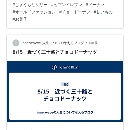
でオーバーキルされますが、いいんです。心が欲しいと
#
しょうもなシリー
#
セブンイレブン
#
ドーナツ
言っているから、きっとそれは耳を傾けるべきでしょ
#
オールドファッション
#
チョコドーナツ
#
甘いもの
う。 皆さんも心が疲れた時は是非。 『うめぇのよ』
#
お菓子
•
innerwaveの人生について考えるブログ
4年前
8/15 近づく三十路とチョコドーナッツ