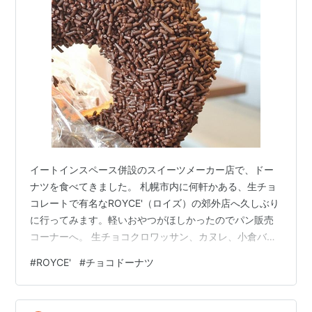
イートインスペース併設のスイーツメーカー店で、ドー
ナツを食べてきました。 札幌市内に何軒かある、生チョ
コレートで有名なROYCE'（ロイズ）の郊外店へ久しぶり
に行ってみます。軽いおやつがほしかったのでパン販売
コーナーへ。 生チョコクロワッサン、カヌレ、小倉バタ
ーパンなど目移りしそうなものが色々あるので迷いま
#
ROYCE'
#
チョコドーナツ
す。が、こちらの人気パンBEST3 から 本日のおすすめ！
チョコドーナツ（イートイン価格 165円）と決め、会計
をすませます。 そして、カフェ風の気持ちのよいイート