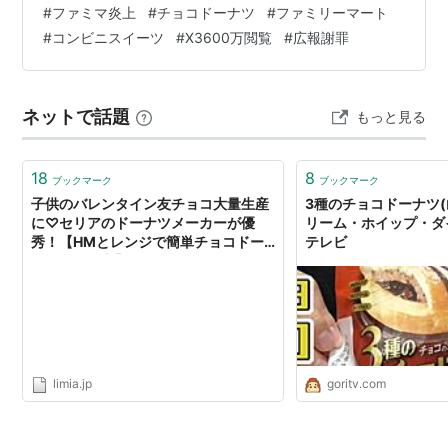
#
ファミマ炎上
#
チョコドーナツ
#
ファミリーマート
#
コンビニスイーツ
#
X3600万閲覧
#
広報謝罪
ネットで話題
もっと見る
18
8
ブックマーク
ブックマーク
子供のバレンタイン友チョコ大量生産
3種のチョコドーナツ(
に♡セリアのドーナツメーカーが優
リーム・ホイップ・ダイ
秀！【HMとレンジで簡単チョコドー
テレビ
ナツの作り方】
limia.jp
goritv.com