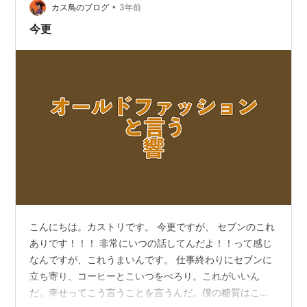
•
インスペースのテーブル席にトレイを置き、自販機で直
カス鳥のブログ
3年前
火焙煎珈琲（130円）をぽちっ。 さぁ、コーヒー＆ドー
今更
ナツタイムを楽しみましょ…
こんにちは。カストリです。 今更ですが、 セブンのこれ
ありです！！！ 非常にいつの話してんだよ！！って感じ
なんですが、これうまいんです。 仕事終わりにセブンに
立ち寄り、コーヒーとこいつをぺろり。これがいいん
だ。幸せってこう言うことを言うんだ。僕の糖質はここ