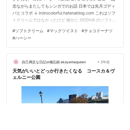
念ながらまたしてもシンガでのお話 日本では先月ゴディ
バとコラボ ↓ iroirocolorful.hatenablog.com これはソフ
トクリームではなかったけど 確かに GODIVA のソフトは
頗る美味しい！（これは ↓ マクドナルド一切関係なし）
#
ソフトクリーム
#
マックツイスト
#
チョコドーナツ
でもすごく甘い＆何より重い（味的にも物量的にも） 側
#
ハーシー
近ズが、いや私もだが 「ちいかわ」が出るかなりの昔
（ファミ通時代）からナガノさんの漫画が大好きで ナガ
ノ展 原画集 NAGANO EXHIBITION COMPLETE WORK…
•
自己満足な日記or備忘録 akayamaqueen
5年前
天気がいいとどっか行きたくなる コースカ＆ヴ
ェルニー公園