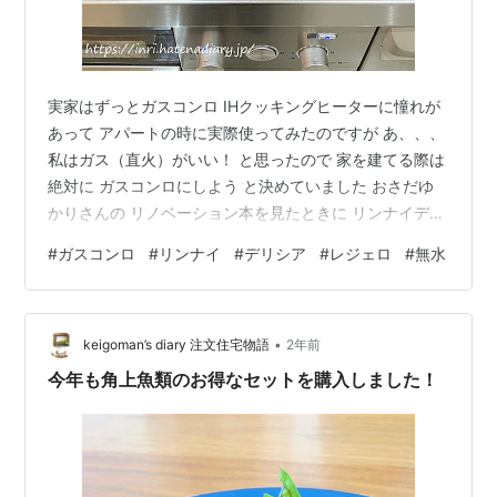
実家はずっとガスコンロ IHクッキングヒーターに憧れが
あって アパートの時に実際使ってみたのですが あ、、、
私はガス（直火）がいい！ と思ったので 家を建てる際は
絶対に ガスコンロにしよう と決めていました おさだゆ
かりさんの リノベーション本を見たときに リンナイデリ
シアを知って、 絶対これにする！と 決めました 防災も
#
ガスコンロ
#
リンナイ
#
デリシア
#
レジェロ
#
無水
兼ねて電池式のデリシアです 気に入ってるので一日の最
後に拭いて 五徳も汚れればすぐに、 さほど汚れが目立た
なくても 週1回は洗うようにしています 今はオール電化
•
のお宅も多いので どちらがいいかは 好みになると思いま
keigoman’s diary 注文住宅物語
2年前
すが 私はガスが好きなので ガスを選んでよかった(*´▽
今年も角上魚類のお得なセットを購入しました！
｀*)…