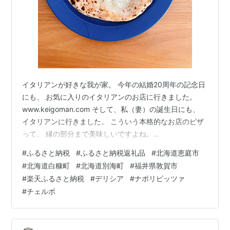
イタリアンが好きな我が家。 今年の結婚20周年の記念日
にも、 お気に入りのイタリアンのお店に行きました。
www.keigoman.com そして、私（妻）の誕生日にも、
イタリアンに行きました。 こういう本格的なお店のピザ
って、 縁の部分まで美味しいですよね。
www.keigoman.com 毎年、ふるさと納税で、 いくらや
#
ふるさと納税
#
ふるさと納税返礼品
#
北海道恵庭市
ホタテ、エビなど 海鮮を選ぶことが多い我が家。 今年
#
北海道白糠町
#
北海道別海町
#
福井県敦賀市
は、ピザも選んでみました。 北海道恵庭市の ナポリピッ
#
楽天ふるさと納税
#
デリシア
#
ナポリピッツァ
ツァ専門店CERVO（チェルボ）の ピッツァアソート７種
#
チェルボ
セットです。 ７種類の内訳は、 左上：４種のイタリアチ
ーズのクワトロフォルマッジ 右上：定番イタリアトマト
の…