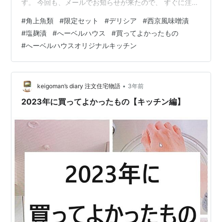
す。 今回も、メールでお知らせが来たので、 すぐに注
文！ 今回は、 サーモン＆銀鮭の カマ・尾肉切り落とし
#
角上魚類
#
限定セット
#
デリシア
#
西京風味噌漬
が ２kgで3,800円です。 昨年は、２kgで2,800円だった
#
塩麹漬
#
へーベルハウス
#
買ってよかったもの
ので、1,000円の値上がりですが… しかも、 ①味噌漬
#
へーベルハウスオリジナルキッチン
②西京風味噌漬 ③粕漬 ④もろみ味噌漬 ⑤塩麹漬 の５
種類の中から２種類選べます。 我が家は、②西京風味噌
漬 ⑤塩麹漬 の２種類に…
•
keigoman’s diary 注文住宅物語
3年前
2023年に買ってよかったもの【キッチン編】