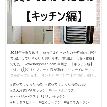
2023年を振り返り、 買ってよかったものを何回かに分け
て 紹介していきたいと思います。 前回は、【食べ物編】
でした。 www.keigoman.com 今回は、【キッチン編】
です。 ①グリルプレート 我が家は、 リンナイのデリシ
アを使っています。 リンナイ デリシア ８年間使い続け
た結果、 こんなにも汚れがつき、 落ちなくなってしまい
#
買ってよかったもの
#
買ってよかったもの2023
ました。 新しいグリルプレートになり、 また毎日活躍中
#
楽天お買い物マラソン
#
ヘーベルハウス
です。 www.keigoman.com ②サラダスピナー 生野菜サ
#
へーベルハウスオリジナルキッチン
ラダを ほぼ毎日食べる我が家は、 一回にたくさんの量を
#
サラダスピナー
#
遮光カーテン
#
省エネカーテン
作ります。 その時に、 このサラダスピナーを使うと、