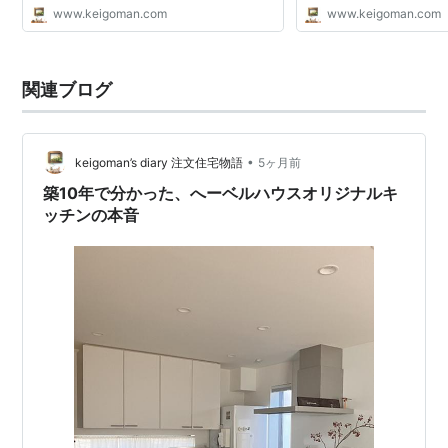
www.keigoman.com
www.keigoman.com
関連ブログ
•
keigoman’s diary 注文住宅物語
5ヶ月前
築10年で分かった、へーベルハウスオリジナルキ
ッチンの本音