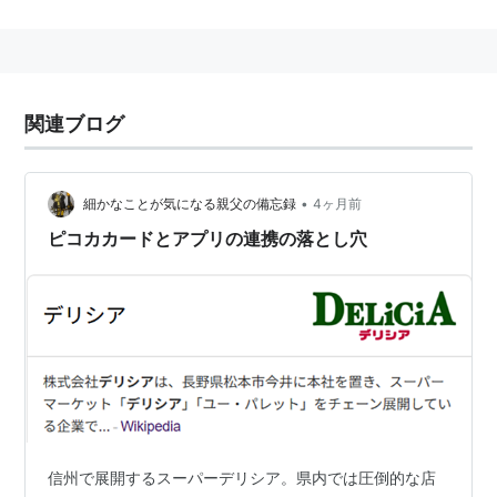
デリシア
が運営する
スーパーマーケット
の店舗
ブラン
ド
。
長野県
松本市
に本社を置く、
アルピコグループ
の会社。
関連ブログ
沿革
1968年（昭和43年）、
松電商事株式会社
として設立。
•
1987年（昭和62年）、関東大手私鉄系のスーパーマー
細かなことが気になる親父の備忘録
4ヶ月前
ケットとともに「
八社会
」を設立。
ピコカカードとアプリの連携の落とし穴
2000年（平成12年）、
アップルランド
に社名変更。
2008年（平成20年）7月1日、
アルピコホールディング
ス
株式会社
の
完全子会社
となる。
2016年（平成28年）4月、「
株式会社
アップルランド
」
が「
株式会社
マツヤ
」を吸収合併し、「
株式会社
デリシ
ア
」に社名変更した。
信州で展開するスーパーデリシア。県内では圧倒的な店