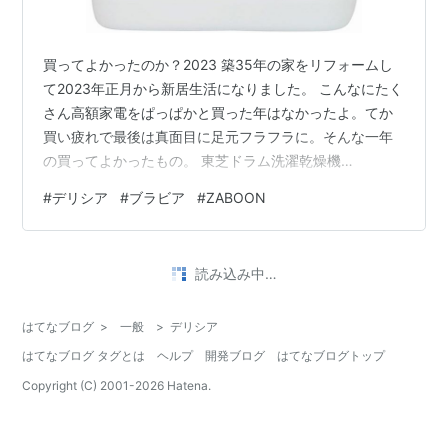
買ってよかったのか？2023 築35年の家をリフォームし
て2023年正月から新居生活になりました。 こんなにたく
さん高額家電をぱっぱかと買った年はなかったよ。てか
買い疲れで最後は真面目に足元フラフラに。そんな一年
の買ってよかったもの。 東芝ドラム洗濯乾燥機
TW127XP2L だいぶ古い東芝ドラム洗濯機から買い替
#
デリシア
#
ブラビア
#
ZABOON
え。リフォーム前は屋外設置だったのでボロボロだっ
た。新居なので高額家電をいろいろ買っていたため、溜
まったポイントともう交渉も面倒で、ネット価格をずけ
読み込み中…
ずけと言い値で買ってしまった。 ドブ臭に悩む夏 Ag+抗
菌水、ウルトラファインバブルなど抗菌機能あったけ
はてなブログ
>
一般
>
デリシア
ど、今年の猛暑には勝てなかったのか…
はてなブログ タグとは
ヘルプ
開発ブログ
はてなブログトップ
Copyright (C) 2001-
2026
Hatena.