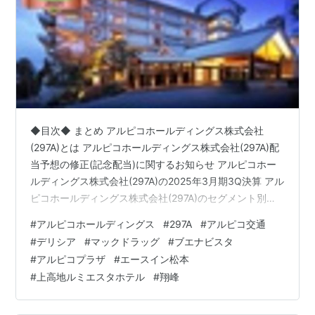
◆目次◆ まとめ アルピコホールディングス株式会社
(297A)とは アルピコホールディングス株式会社(297A)配
当予想の修正(記念配当)に関するお知らせ アルピコホー
ルディングス株式会社(297A)の2025年3月期3Q決算 アル
ピコホールディングス株式会社(297A)のセグメント別業
績 流通事業 運輸事業 観光事業 不動産事業 その他サービ
#
アルピコホールディングス
#
297A
#
アルピコ交通
ス事業 アルピコホールディングス株式会社(297A)の2025
#
デリシア
#
マックドラッグ
#
ブエナビスタ
年3月期業績予想・進捗率 アルピコホールディングス株
#
アルピコプラザ
#
エースイン松本
式会社(297A)の株主優待 ブログをご覧頂き、ありがとう
#
上高地ルミエスタホテル
#
翔峰
ございます。 shousanshouuoは、 中小型バリュー株偏重
長期投資スタンス…