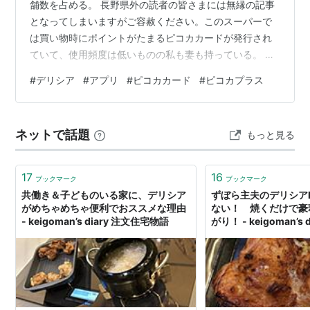
舗数を占める。 長野県外の読者の皆さまには無縁の記事
となってしまいますがご容赦ください。このスーパーで
は買い物時にポイントがたまるピコカカードが発行され
ていて、使用頻度は低いものの私も妻も持っている。 最
近になってうちのマコさまが、どこから聞いたかアプリ
#
デリシア
#
アプリ
#
ピコカカード
#
ピコカプラス
ができたようなのでカードと連携したいとごそごそやっ
ていた。しばらくして出来たの？と聞けば案の定よくわ
からなかったと私に丸投げしてきた。どうやらアプリで
ネットで話題
もっと見る
はなくモバイルサイトにつなげようとしていたらし
い。・・丸投げを受け止め、アプリをダウロードして会
員登録を進めていくとメールでの認証とSMSでの認証…
17
16
ブックマーク
ブックマーク
共働き＆子どものいる家に、デリシア
ずぼら主夫のデリシアL
がめちゃめちゃ便利でおススメな理由
ない！ 焼くだけで豪
- keigoman’s diary 注文住宅物語
がり！ - keigoman’s
語