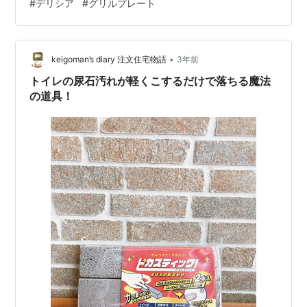
#
デリシア
#
グリルプレート
水分を飛ばすのもあっという間。 …
•
keigoman’s diary 注文住宅物語
3年前
トイレの尿石汚れが軽くこするだけで落ちる魔法
の道具！