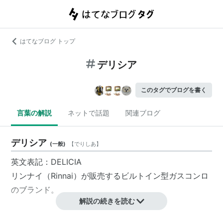
はてなブログ トップ
デリシア
このタグでブログを書く
言葉の解説
ネットで話題
関連ブログ
デリシア
(
一般
)
【
でりしあ
】
英文表記：
DELICIA
リンナイ
（
Rinnai
）が販売するビルトイン型
ガスコンロ
の
ブランド
。
解説の続きを読む
デリシア
(
一般
)
【
でりしあ
】