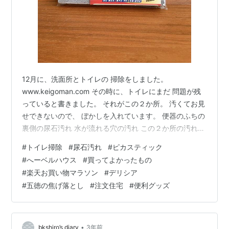
12月に、洗面所とトイレの 掃除をしました。
www.keigoman.com その時に、トイレにまだ 問題が残
っていると書きました。 それがこの２か所。 汚くてお見
せできないので、 ぼかしを入れています。 便器のふちの
裏側の尿石汚れ 水が流れる穴の汚れ この２か所の汚れ
は、 メラニンスポンジでこすっても落ちず、 強力な洗剤
#
トイレ掃除
#
尿石汚れ
#
ピカスティック
でも落ちず、 半ば諦めていました。 ですが、そこに救世
#
へーベルハウス
#
買ってよかったもの
主が！ ピカスティック 水をつけてこするだけ！ ピカス
#
楽天お買い物マラソン
#
デリシア
ティック！です。 ピカスティックは、とても崩れやすい
#
五徳の焦げ落とし
#
注文住宅
#
便利グッズ
天然素材でできていて、 軽くこするだけで粒子が砕け、
しつこい汚れをかき取ります。 カッターで簡単に切れる
ので、…
•
bkshiro’s diary
3年前