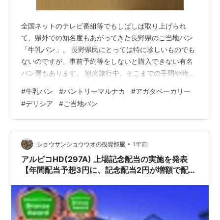
全国ネットのテレビ番組等でもしばしば取り上げられ
て、県外での知名度もあがってきた長野県のご当地パン
「牛乳パン」。 長野県民にとっては特に珍しいものでも
ないのですが、事前予約等をしないと購入できない有名
パン屋もあります。 観光旅行中、そこまでの手間や時間
をパンにかけられないという方も多いと思いますので、
#
牛乳パン
#
パントリーマルナカ
#
アガタベーカリー
今回は松本市街で牛乳パンを比較的入手しやすい、おす
#
デリシア
#
ご当地パン
すめの店舗をご紹介します。
•
ショウサンショウウオの投資部屋
1年前
アルピコHD(297A) 上場記念配当の実施を発表
【年間配当予想3円に、記念配当2円が増額で配当
利回り 2.02%へ上昇!!】