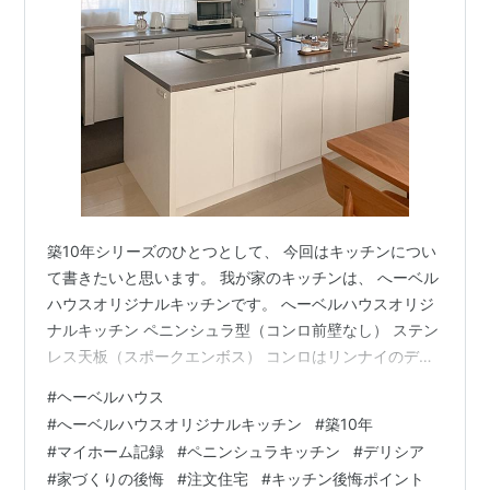
築10年シリーズのひとつとして、 今回はキッチンについ
て書きたいと思います。 我が家のキッチンは、 へーベル
ハウスオリジナルキッチンです。 へーベルハウスオリジ
ナルキッチン ペニンシュラ型（コンロ前壁なし） ステン
レス天板（スポークエンボス） コンロはリンナイのデリ
シア 食洗機はパナソニックの深型 天井までの収納 広め
#
ヘーベルハウス
のキッチンパネル を採用しました。 当時は、「これで完
#
へーベルハウスオリジナルキッチン
#
築10年
璧」と思って決めました。 そして10年。 正直に書きま
#
マイホーム記録
#
ペニンシュラキッチン
#
デリシア
す。 ➀ペニンシュラ型（壁なし）は 後悔していない コ
#
家づくりの後悔
#
注文住宅
#
キッチン後悔ポイント
ンロ前は、壁ではなくガラス！ まず、ペニンシュラ型に