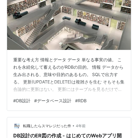
重要な考え方 情報とデータ データ 単なる事実の値。 こ
れを永続化して蓄えるのがRDBの目的。 情報 データから
生み出される、意味や目的のあるもの。 SQLで出力す
る。 更新(UPDATEとDELETE)は複雑さを生む そもそも集
合論的に更新はない。 更新にはテーブルを見るだけでは
わからない複雑なルールを伴うため、極力更新を避ける
#
DB設計
#
データベース設計
#
RDB
ようにDB設計すべき。 この価値観は、不足しているエン
ティティや属性の発見にもつながる。更新で対応してい
たことが、実はエンティティや属性が不足していたこと
•
が原因ということが発見されうるということ。 更新がな
転職したらスマレジだった件
4年前
ければデータが失われることはない。 更新を許す = 履歴
DB設計のER図の作成 - はじめてのWebアプリ開