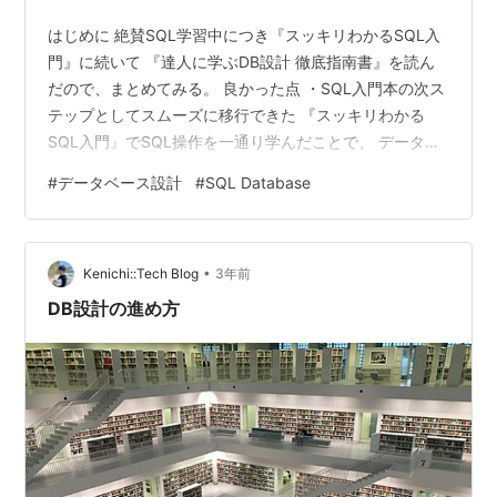
はじめに 絶賛SQL学習中につき『スッキリわかるSQL入
門』に続いて 『達人に学ぶDB設計 徹底指南書』を読ん
だので、まとめてみる。 良かった点 ・SQL入門本の次ス
テップとしてスムーズに移行できた 『スッキリわかる
SQL入門』でSQL操作を一通り学んだことで、 データベ
ースからデータを操作する手法が分かった。 ただ、Web
#
データベース設計
#
SQL Database
サービスを1から立ち上げようとしたら、データベースを
作る(データ設計する)側の手順が必要になる。 そうなっ
た際に何に気をつけ、どういう手順でデータ設計すれば
•
良いかを、本書で学ぶことができた。 また、インプット
Kenichi::Tech Blog
3年前
するだけでなく演習問題も付いているので、 実践練習も
DB設計の進め方
できた点が良か…