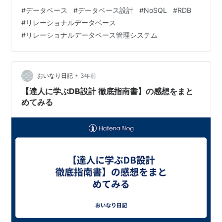
目、各列がデータの属性です。 決まったルール（スキー
#
データベース
#
データベース設計
#
NoSQL
#
RDB
マ）: 各テーブルには、どんな種類のデータが入るかが決
#
リレーショナルデータベース
まっています。 SQLという言語を使う: データの検索や
#
リレーショナルデータベース管理システム
変更にはSQL（Structured Query Language）という共
通の言語を使います。 信頼性が高い: データの正しさや
一貫性を厳密に保つ仕組みがあります…
•
おいなり日記
3年前
【達人に学ぶDB設計 徹底指南書】の感想をまと
めてみる