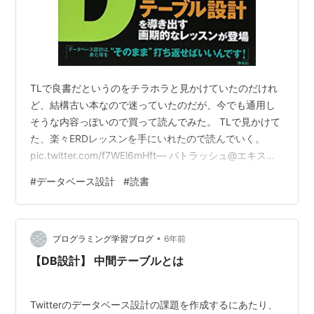
TLで良書だというのをチラホラと見かけていたのだけれ
ど、結構古い本なので迷っていたのだが、今でも通用し
そうな内容っぽいので買って読んでみた。 TLで見かけて
た、楽々ERDレッスンを手にいれたので読んでいく。
pic.twitter.com/f7WEl6mHft— パトラッシュ@エキスパ
ート職 (@patorash) 2021年2月1日 感想から書くと、こ
#
データベース設計
#
読書
れもまた「UNIXという考え方」と同じで、もっと若いう
ちに読みたい本だった…😇 この本の内容を知っていれ
ば、データベース設計で悩むことも相当減っていたと思
•
うし、プログラムで苦しむことも減っていたと思う。つ
プログラミング学習ブログ
6年前
まり、この本は「買い」です。かなりお薦め…
【DB設計】 中間テーブルとは