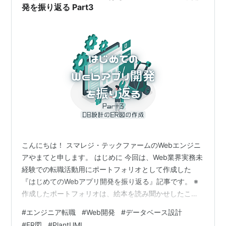
や遷移…
発を振り返る Part3
こんにちは！ スマレジ・テックファームのWebエンジニ
アやまてと申します。 はじめに 今回は、Web業界実務未
経験での転職活動用にポートフォリオとして作成した
『はじめてのWebアプリ開発を振り返る』記事です。 ※
作成したポートフォリオは、絵本を読み聞かせしたこと
の記録・管理を、家族と共有できるWebアプリケーショ
#
エンジニア転職
#
Web開発
#
データベース設計
ンです qiita.com これまで関連記事については、下記の
#
ER図
#
PlantUML