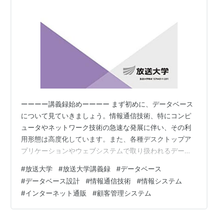
ーーーー講義録始めーーーー まず初めに、データベース
について見ていきましょう。情報通信技術、特にコンピ
ュータやネットワーク技術の急速な発展に伴い、その利
用形態は高度化しています。また、各種デスクトップア
プリケーションやウェブシステムで取り扱われるデータ
は、多様化、複雑化、大規模化が進んでいます。このよ
#
放送大学
#
放送大学講義録
#
データベース
うな状況において、私たちの身の回りの実世界のデータ
#
データベース設計
#
情報通信技術
#
情報システム
を体系的に収集、加工、提供、利用し、さらにそれらを
#
インターネット通販
#
顧客管理システム
効率よく管理・運用できるという意味で、データベース
は情報通信技術の中核をなす要素であり、最も重要な技