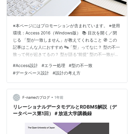
※本ページにはプロモーションが含まれています。 ※使用
環境：Access 2016（Windows版） 📚 目次を開く／閉
じる 「型が一致しません」が教えてくれること 🧭 この
記事はこんな人におすすめ 🔤「型」ってなに？ 型の不一
致って何が起きてるの？ 型が語る“前提” 型の不一致が教
えてくれること 設計者の視点 運用者の視点 まとめ 📢 関
#
Access設計
#
エラー処理
#
型の不一致
連記事 💻 このシリーズで使っている道具たち 📚 Access
#
データベース設計
#
設計の考え方
をもっと深く学びたい方へ 「型が一致しません」が教え
てくれること Accessでクエリを組んでいると、ふと現れ
る「型が一致しません」というエラー。最初は「なん
で？」と戸惑うけれど、何度も向き合う…
•
F-nameのブログ
1年前
リレーショナルデータモデルとRDBMS解説（デ
ータベース第1回）＃放送大学講義録