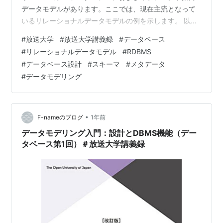
データモデルがあります。ここでは、現在主流となって
いるリレーショナルデータモデルの例を示します。 以下
の表は、教育機関における学生と学部のデータを表現し
#
放送大学
#
放送大学講義録
#
データベース
ています。 リレーション（学部） 学部コード 学部名
#
リレーショナルデータモデル
#
RDBMS
1001 文学部 1002 理学部 リレーション（学生） 学生番
#
データベース設計
#
スキーマ
#
メタデータ
号 氏名 所属学部 220001 山田太郎 1001 220002 佐藤花
#
データモデリング
子 1002 このように、リレーショナルデータモデルは、
表形式で表現されるリレーションと呼ばれる集合で構…
•
F-nameのブログ
1年前
データモデリング入門：設計とDBMS機能（デー
タベース第1回）＃放送大学講義録