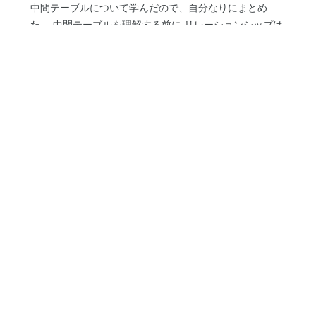
Twitterのデータベース設計の課題を作成するにあたり、
中間テーブルについて学んだので、自分なりにまとめ
た。 中間テーブルを理解する前に リレーションシップは
4種類だけ そもそも多対多とは、どういう関係か? ✅ 学
生から見た、サークルとの関係 ✅ サークルから見た、学
生との関係 ✅ 学生とサークルの関係は、多対多 多対多の
#
データベース
#
データベース設計
関係のテーブル同士を結合したい ✅ テーブルを作ってレ
コードを入れてみる ✅ 2つのテーブルの間に中間テーブ
ルを配置する ✅ レコードを登録してみる 中間テーブルの
•
特徴まとめ 参考記事 中間テーブルを理解する前に 中間
プログラミング学習ブログ
6年前
テーブルを理解するためには、テーブルのリレーション
【DB設計】 主キーとは
シップ…