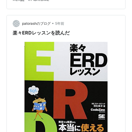
記事を書きました。 ryamate.hatenablog.com
ryamate.hatenablog.com 今回は、「データベース設計
のER図の作成」についてです。 #今日の積み上げ11/21
4-7,13-18☑️P…
•
patorashのブログ
5年前
楽々ERDレッスンを読んだ