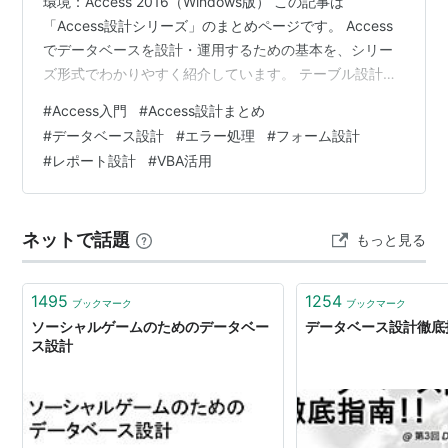
環境：Access 2016（Windows版） この記事は
「Access設計シリーズ」のまとめページです。 Access
でデータベースを設計・運用するための基本を、シリー
ズ形式でわかりやすく紹介しています。 テーブル設計か
らフォーム連携、クエリやVBA、レポート出力まで、順
#
Access入門
#
Access設計まとめ
を追って学べる構成になっています。 📚 目次を開く／閉
#
データベース設計
#
エラー処理
#
フォーム設計
じる 🗂 シリーズ一覧とリンク 📚 シリーズ別の学習ポイ
#
レポート設計
#
VBA活用
ント 🏷 タグマッピング表 🔗関連記事まとめ（応用編・
設計思想） 🛠 エラー処理と設計のヒント ✨シリーズの特
徴 💻 このシリーズで使っている道具たち 🔜今後の…
ネットで話題
もっと見る
1495
1254
ブックマーク
ブックマーク
ソーシャルゲームのためのデータベー
データベース設計徹底
ス設計