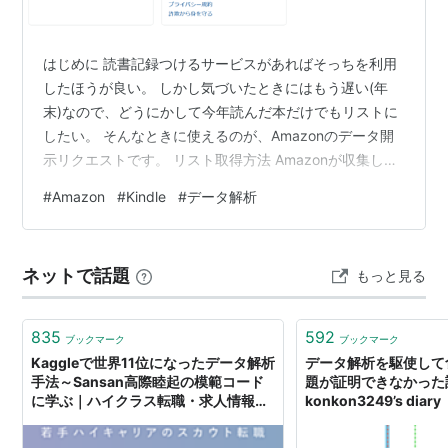
はじめに 読書記録つけるサービスがあればそっちを利用
したほうが良い。 しかし気づいたときにはもう遅い(年
末)なので、どうにかして今年読んだ本だけでもリストに
したい。 そんなときに使えるのが、Amazonのデータ開
示リクエストです。 リスト取得方法 Amazonが収集して
いるデータは自分でも取得することができます。 今回の
#
Amazon
#
Kindle
#
データ解析
目的は「2025年に読んだKindleの本をリストにしたい」
なので、その方法を。 データをリクエストする まずはア
カウントサービスにアクセス。 Amazonのアカウントサ
ネットで話題
もっと見る
ービス 画面下部の「データをリクエストする」をクリッ
ク。 するとジャンルごとにリクエストするデータを選べ
るの…
835
592
ブックマーク
ブックマーク
Kaggleで世界11位になったデータ解析
データ解析を駆使して食
手法～Sansan高際睦起の模範コード
題が証明できなかった話
に学ぶ｜ハイクラス転職・求人情報サ
konkon3249’s diary
イト アンビ（AMBI）