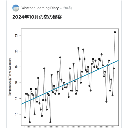
化けする→気が付かずに上書き保存する→文字化けした
データで解析を進めてしまう やはりデータは統計ソフト
•
Weather Learning Diary
2年前
（RやST…
2024年10月の空の観察