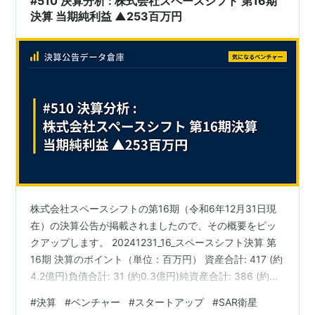
#510 決算分析 : 株式会社スペースシフト 第16期
決算 当期純利益 ▲253百万円
株式会社スペースシフトの第16期（令和6年12月31日現
在）の決算公告が掲載されましたので、その概要をピッ
クアップします。 20241231_16_スペースシフト決算 第
16期 決算のポイント（単位：百万円） 資産合計: 417 (約
4.2億円)負債合計: 31 (約0.3億円)純資産合計: 386 (約
3.9億円)当期純損失: 253 (約2.5億円) 今回の決算では、
#
決算
#
ベンチャー
#
スタートアップ
#
SAR衛星
当期純損失として253百万円（約2.5億円）が計上されて