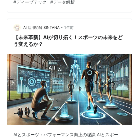
#
ディープテック
#
データ解析
います。これは、世界最先端の技術開発に挑むディープ
テック・スタートアップとしての、研究開発への大規模
な先行投資を反映したものです。628百万円（約6.3億
円）という潤沢…
•
AI 活用術師 SINTANA
1年前
【未来革新】AIが切り拓く！スポーツの未来をど
う変えるか？
AIとスポーツ：パフォーマンス向上の秘訣 AIとスポー