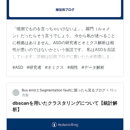
「憶測でものを言っちゃいけないよ」。羅門（ルォメ
ン）だったらそう言うでしょう。 今から私が述べること
に根拠はありません。ASDの研究者とオミクス解析は相
性が悪いのではないかという仮説です。 私はASDを自認
しています。詳細は以前ブログに書いたため割愛しま
す。 okumakito.hatenablog.com 一方、私は2014年から
#
ASD
#
研究者
#
オミクス
#
相性
#
データ解析
現在に至るまでの約12年間、オミクス解析の一つである
トランスクリプトーム解析の研究をしてきました。専門
用語の意味は後述します。約12年間で数多くのデータ解
•
Bus errorとSegmentation faultに困ったら見るブログ
10ヶ
析を手掛けてきましたが、論文になったのは2本だけで
月前
す。以下にリンクを張っておきます。この他に、現時点
dbscanを用いたクラスタリングについて【統計解
で採択済みの…
析】