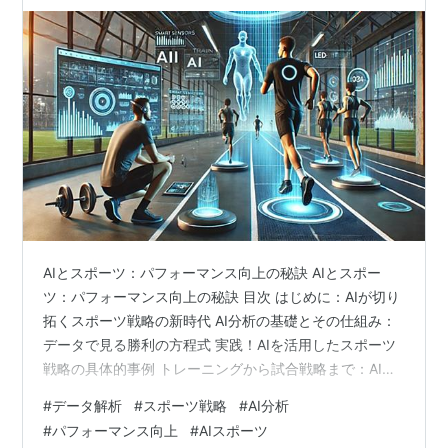
AIとスポーツ：パフォーマンス向上の秘訣 AIとスポー
ツ：パフォーマンス向上の秘訣 目次 はじめに：AIが切り
拓くスポーツ戦略の新時代 AI分析の基礎とその仕組み：
データで見る勝利の方程式 実践！AIを活用したスポーツ
戦略の具体的事例 トレーニングから試合戦略まで：AIで
弱点を克服する方法 未来のスポーツ戦略と課題：持続可
#
データ解析
#
スポーツ戦略
#
AI分析
能な競技環境への挑戦 まとめと次の一歩：あなたもAIで
#
パフォーマンス向上
#
AIスポーツ
勝利を手にしよう 1. はじめに：AIが切り拓くスポーツ戦