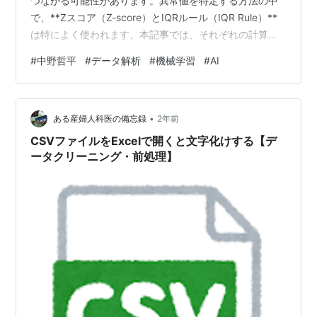
つながる可能性があります。異常値を特定する方法の中
で、**Zスコア（Z-score）とIQRルール（IQR Rule）**
は特によく使われます。本記事では、それぞれの計算方
法、メリット・デメリット、実際の活用方法について詳
#
中野哲平
#
データ解析
#
機械学習
#
AI
しく解説します。 1. Zスコア（Z-score）とは？ 1.1 Zス
コアの定義 Zスコアとは、データの値が平均からどれだ
け離れているかを標準偏差の単位で測る指標です。標準
•
化（Normalization）の手法の一つとしても使われます。
ある産婦人科医の備忘録
2年前
Zスコアは以下の式で計算されます： ：対…
CSVファイルをExcelで開くと文字化けする【デ
ータクリーニング・前処理】