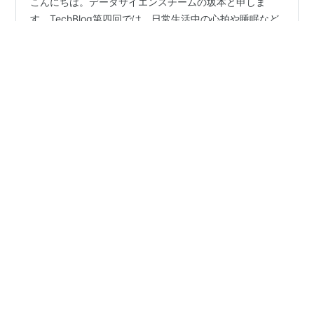
こんにちは。データサイエンスチームの坂本と申しま
す。TechBlog第四回では、日常生活中の心拍や睡眠など
のデータを解析する意義や可能性について、分析者の視
点からお話しします。私たちは、スマートウォッチを代
表とするウェアラブル端末で測定されたデータの解析を
行っています。このデータ解析という行為を少し抽象的
#
データサイエンス
#
データ解析
#
生体データ
に言い換えると、「数字の羅列から意味を見つけ出す技
#
スマートウォッチ
#
デジタルバイオマーカー
術」であると表現できます。そこから得られる「意味」