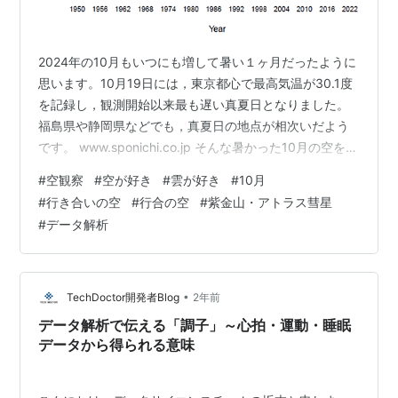
2024年の10月もいつにも増して暑い１ヶ月だったように
思います。10月19日には，東京都心で最高気温が30.1度
を記録し，観測開始以来最も遅い真夏日となりました。
福島県や静岡県などでも，真夏日の地点が相次いだよう
です。 www.sponichi.co.jp そんな暑かった10月の空を切
り取ってみました。 行合の空（ゆきあいのそら） 東京の
#
空観察
#
空が好き
#
雲が好き
#
10月
10月の気温推移 参考図書・参考URL 行合の空（ゆきあい
#
行き合いの空
#
行合の空
#
紫金山・アトラス彗星
のそら） 季節の変わり目，特に夏から秋に変わる時期は
#
データ解析
「行き合い」と呼ばれます。その頃の空を「行合の空」
と呼び，古くは平安時代の和歌にも詠まれているんだそ
うで。 行合の空では，空高くに秋の空，空の低いと…
•
TechDoctor開発者Blog
2年前
データ解析で伝える「調子」～心拍・運動・睡眠
データから得られる意味