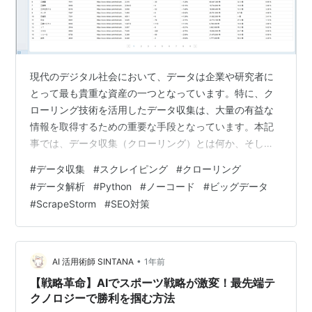
現代のデジタル社会において、データは企業や研究者に
とって最も貴重な資産の一つとなっています。特に、ク
ローリング技術を活用したデータ収集は、大量の有益な
情報を取得するための重要な手段となっています。本記
事では、データ収集（クローリング）とは何か、そして
それが現代社会においてどのように活用されているのか
#
データ収集
#
スクレイピング
#
クローリング
を簡単に紹介します。 1. データ収集（クローリング）と
#
データ解析
#
Python
#
ノーコード
#
ビッグデータ
は？ データ収集（クローリング、Web Scraping または
#
ScrapeStorm
#
SEO対策
Web Crawling）は、プログラムを使用して自動的にウェ
ブページにアクセスし、特定の情報を抽出する技術で
す。クローラーは、ユーザーがウェブサイトを閲覧する
のと同じようにペー…
•
AI 活用術師 SINTANA
1年前
【戦略革命】AIでスポーツ戦略が激変！最先端テ
クノロジーで勝利を掴む方法