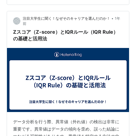
略の新時代 かつてスポーツ戦略は、選手の経験やコーチ
の直感に大きく依存していました。 しかし、デジタル革
•
注目大学生に聞く！なぜそのキャリアを選んだのか！
1年
命とともに、AI（人工知能）がこの伝統的な枠組みを根
前
底から覆…
Zスコア（Z-score）とIQRルール（IQR Rule）
の基礎と活用法
データ分析を行う際、異常値（外れ値）の検出は非常に
重要です。異常値はデータの傾向を歪め、誤った結論に