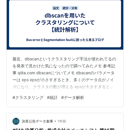
最近、dbscanというクラスタリング手法が使われてるの
を発表で見かけた気になったので調べてみたメモ 参考記
事 qiita.com dbscanについてメモ dbscanのパラメータ
ーは eps epsが小さすぎるとき、多くのデータ点がノイ
ズになり、クラスタの数が増える epsが大きすぎると
き、全てのデータ点が一つのクラスタに分類される可能
#
クラスタリング
#
統計
#
データ解析
性がある min_samples 値が小さすぎるときは、過剰なク
ラスタが形成される可能性がある 値が大きすぎるとき
は、クラスタ数が少なくなりすぎ、あるいは全てのデー
•
タ点がノイズになる可能性がある min_samplesの値は、
決算公告データ倉庫
1年前
クラスタの「密度」を制御する。具…