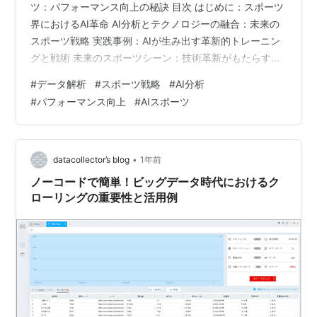
ツ：パフォーマンス向上の秘訣 目次 はじめに：スポーツ
界におけるAI革命 AI分析とテクノロジーの融合：未来の
スポーツ戦略 実践事例：AIが生み出す革新的トレーニン
グと戦術 未来のスポーツシーン：技術革新がもたらす可
能性と課題 まとめと行動喚起：あなたもAIで未来を変え
#
データ解析
#
スポーツ戦略
#
AI分析
よう 1. はじめに：スポーツ界におけるAI革命 近年、スポ
#
パフォーマンス向上
#
AIスポーツ
ーツ界ではテクノロジーの急速な進化に伴い、AI（人工
知能）の活用が急速に拡大しています。 従来、戦略やト
レーニングはコーチの直感と経験に大きく依存していた
のに対し、今や膨大なデータ解析に基づいた科学的アプ
•
datacollector’s blog
1年前
ローチが導入…
ノーコードで簡単！ビッグデータ時代におけるク
ローリングの重要性と活用例