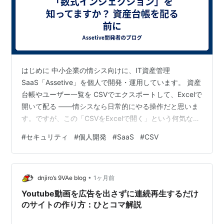
はじめに 中小企業の情シス向けに、IT資産管理
SaaS「Assetive」を個人で開発・運用しています。 資産
台帳やユーザー一覧を CSVでエクスポートして、Excelで
開いて配る ——情シスなら日常的にやる操作だと思いま
す。ですが、この「CSVをExcelで開く」という何気ない
動作に、知らないと踏む地雷があります。それが CSV数
#
セキュリティ
#
個人開発
#
SaaS
#
CSV
式インジェクション（Formula Injection / CSV
Injection） です。 「自分が作ったCSVなんだから安全で
しょ？」と思うかもしれません。でも、CSVの中身がユ
•
ーザー入力から作られているなら、話は別です。今回
dnjiro’s 9VAe blog
1ヶ月前
は、この攻撃の仕組みと、SaaS…
Youtube動画を広告を出さずに連続再生するだけ
のサイトの作り方：ひとコマ解説