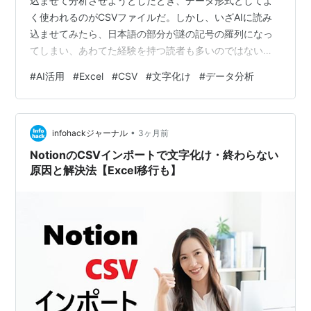
込ませて分析させようとしたとき、データ形式としてよ
く使われるのがCSVファイルだ。しかし、いざAIに読み
込ませてみたら、日本語の部分が謎の記号の羅列になっ
てしまい、あわてた経験を持つ読者も多いのではないだ
ろうか。 これは「文字化け」と呼ばれる現象で、原因の
#
AI活用
#
Excel
#
CSV
#
文字化け
#
データ分析
多くはファイルに保存された「文字コード」の不一致に
ある。文字コードとは、コンピュータが文字を認識し表
示するための暗号のルールのようなものだ。 これまで日
•
本のWindows環境やExcelでは、「Shift-JIS」と呼ばれる
infohackジャーナル
3ヶ月前
ルールが一般的によく使われてきた。しかし、現在のAI
NotionのCSVインポートで文字化け・終わらない
やWebサービ…
原因と解決法【Excel移行も】