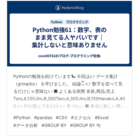
Pythonの勉強を続けています🐍 今回は👉 データ集計
（groupby） を学びました。 結論👇 👉 数字を並べて見
るだけじゃ意味ない ■ よくある状態 名前,商品,売上
Taro,A,100Jiro,B,200Taro,A,300Jiro,B,150Hanako,A,40
0 👉 行が並んでるだけ 👉 見づらい ■ 本当に欲しい情報
例えば👇 👉 商品ごとの売上合計 👉 こういう「まとめ」
#
Python
#
pandas
#
CSV
#
エクセル
#
Excel
が重要 ■ pandasで集計 import pandas as pddf =
#
データ分析
#
GROUP BY
#
GROUP BY 句
pd.read_csv("data.csv")result = df.groupby("商品")["売
上"].sum()prin…