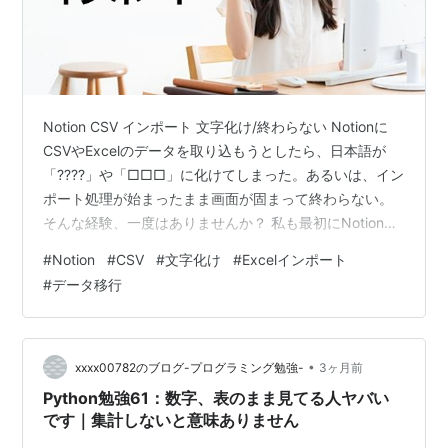
Notion CSV インポート 文字化け/終わらない Notionに
CSVやExcelのデータを取り込もうとしたら、日本語が
「????」や「□□□」に化けてしまった。あるいは、イン
ポート処理が始まったまま画面が固まって終わらない。
そんな経験、一度はありませんか？ 私も最初にNotionへ
Excelのデータを移そうとしたとき、まったく同じ状況に
#
Notion
#
CSV
#
文字化け
#
Excelインポート
陥りました。「CSVに保存してインポートするだけでし
#
データ移行
ょ？」と軽く考えていたのに、日本語が全滅。原因がわ
からないまま1時間ほど試行錯誤した苦い記憶がありま
す。 この記事では、その経験をもとに「文字化け」「処
理が終わらない」「日付が認識されない」「無料プラ
•
xxxx00782のブログ-プログラミング勉強-
3ヶ月前
ン…
Python勉強61：数字、表のまま見てる人ヤバい
です｜集計しないと意味ありません