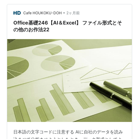
の公開アドレスをプレイページに書き込む ６．再生テス
ト、デザイン設定 ひとコマ解説動画の作り方 9VAeき
•
Cafe HOUKOKU-DOH
2ヶ月前
ゅ…
Office基礎246【AI＆Excel】 ファイル形式とそ
の他のお作法22
日本語の文字コードに注意する AIに自社のデータを読み