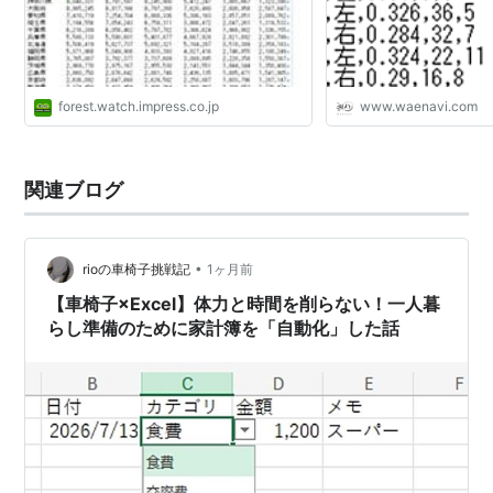
forest.watch.impress.co.jp
www.waenavi.com
関連ブログ
•
rioの車椅子挑戦記
1ヶ月前
【車椅子×Excel】体力と時間を削らない！一人暮
らし準備のために家計簿を「自動化」した話