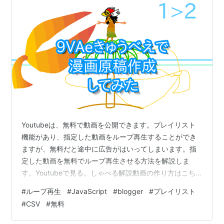
Youtubeは、無料で動画を公開できます。プレイリスト
機能があり、指定した動画をループ再生することができ
ますが、無料だと途中に広告がはいってしまいます。指
定した動画を無料でループ再生させる方法を解説しま
す。Youtubeで見る。しゃべる解説動画の作り方はこち
ら。 ほかの解説動画はこちら。 内容： １．ループ再生
#
ループ再生
#
JavaScript
#
blogger
#
プレイリスト
する仕組み ２．Google Bloggerをひらく ３．再生用ペー
#
CSV
#
無料
ジをつくる ◆プレーヤープログラム ４．プレイリストペ
ージを作る ◆CSVデータ＋プログラム ５．リストページ