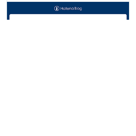
Pythonの勉強を続けています🐍 今回は👉 CSVの時短テ
クニック を学びました。 結論👇 👉 手で探してるの、も
うやめた方がいいです ■ よくある作業 例えば👇 👉
Excelで👉 何百行の中から探す 👉 時間かかる👉 ミスる
■ Pythonなら 👉 一瞬で終わる ■ 例（CSVデータ） 名
前,年齢Taro,20Jiro,25Hanako,30Saburo,28 ■ 条件で探
#
Python
#
Python初心者
#
CSV
#
pandas
す（Python） import csvwith open("data.csv", "r") as f:
#
業務効率化
#
プログラミング
#
Excel
#
エクセル
reader = csv.DictReader(f) for row in reader: if int(ro…