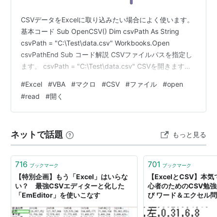
CSVデータをExcelに取り込みたい場合によく使います。
基本コード Sub OpenCSV() Dim csvPath As String
csvPath = "C:\Test\data.csv" Workbooks.Open
csvPathEnd Sub コード解説 CSVファイルパスを指定し
ます。 csvPath = "C:\Test\data.csv" CSVを開きます。
Workbooks.Open csvPath 実務用途 売上データ取込 シ
#
Excel
#
VBA
#
マクロ
#
CSV
#
ファイル
#
open
ステム出力読込 ログ解析 注意点 CSVを開くと新しいブ
#
read
#
開く
ックとして開かれます。 一言まとめ CSV読込は
Workbooks.Open が基…
ネットで話題
もっと見る
716
701
ブックマーク
ブックマーク
【特別企画】もう「Excel」はいらな
【ExcelとCSV】本
い？ 最強CSVエディターと化した
心者のためのCSV勉強
「EmEditor」を使いこなす
び ワード＆エクセル問題