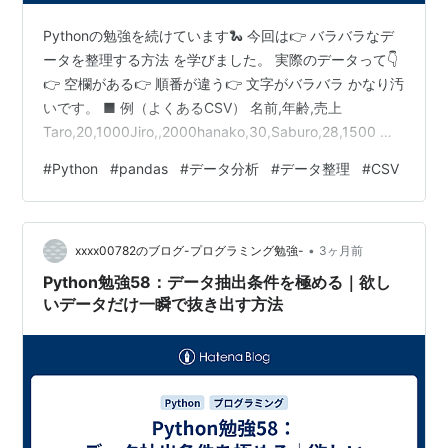
Pythonの勉強を続けています🐍 今回は👉 バラバラなデ
ータを整理する方法 を学びました。 実際のデータって👇
👉 空欄がある👉 順番が違う👉 文字がバラバラ かなり汚
いです。 ■ 例（よくあるCSV） 名前,年齢,売上
Taro,20,1000Jiro,,2000hanako,30,Saburo,28,1500 👉
空欄ある👉 名前の大文字小文字も違う ■ pandasで読み
#
Python
#
pandas
#
データ分析
#
データ整理
#
CSV
込む import pandas as pddf =
pd.read_csv("data.csv")print(df) ■ 空欄チェック
print(df.isnull()) 👉 どこが空か分かる ■ 空欄を埋める
•
df…
xxxx00782のブログ-プログラミング勉強-
3ヶ月前
Python勉強58：データ抽出条件を極める｜欲し
いデータだけ一瞬で抜き出す方法