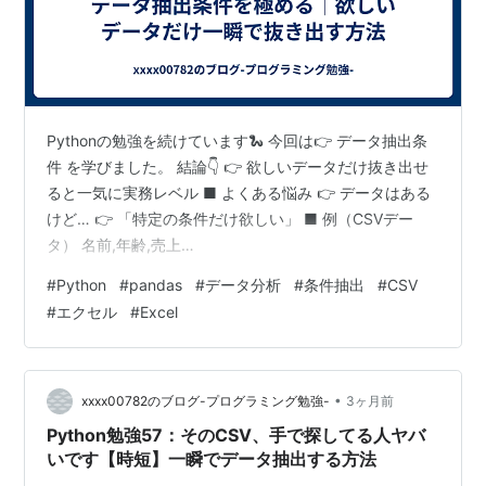
Pythonの勉強を続けています🐍 今回は👉 データ抽出条
件 を学びました。 結論👇 👉 欲しいデータだけ抜き出せ
ると一気に実務レベル ■ よくある悩み 👉 データはある
けど… 👉 「特定の条件だけ欲しい」 ■ 例（CSVデー
タ） 名前,年齢,売上
Taro,20,1000Jiro,25,2000Hanako,30,3000Saburo,28,1
#
Python
#
pandas
#
データ分析
#
条件抽出
#
CSV
500 ■ 基本（条件1つ） import pandas as pddf =
#
エクセル
#
Excel
pd.read_csv("data.csv")result = df[df["年齢"] >=
25]print(result) 👉 年齢25以上だけ取得 ■ 複数条件
（AND）…
•
xxxx00782のブログ-プログラミング勉強-
3ヶ月前
Python勉強57：そのCSV、手で探してる人ヤバ
いです【時短】一瞬でデータ抽出する方法