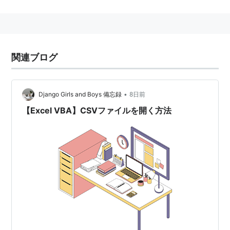
様や標準は存在しなかったが、2005年10月にCSVの仕
様について書かれたRFC 4180が公開された。
また、タブ区切りなどもCSVに含める場合がある。これ
は "Character-Separated Values" の略である。
関連ブログ
バージョン管理システムのCVSと間違いやすい。
•
Django Girls and Boys 備忘録
8日前
【Excel VBA】CSVファイルを開く方法