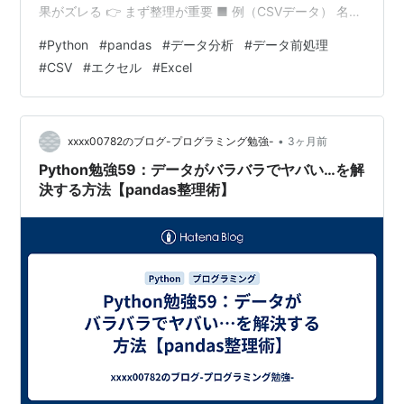
果がズレる 👉 まず整理が重要 ■ 例（CSVデータ） 名
前,年齢,売上
#
Python
#
pandas
#
データ分析
#
データ前処理
Taro,20,1000Taro,20,1000Jiro,,2000Hanako,30,3000
#
CSV
#
エクセル
#
Excel
👉 重複👉 空欄 がある ■ pandasで読み込み import
pandas as pddf = pd.read_csv("data.csv")print(df) ■
重複削除 df = df.d…
•
xxxx00782のブログ-プログラミング勉強-
3ヶ月前
Python勉強59：データがバラバラでヤバい…を解
決する方法【pandas整理術】