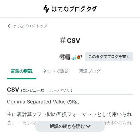
はてなブログ トップ
CSV
このタグでブログを書く
言葉の解説
ネットで話題
関連ブログ
CSV
(
コンピュータ
)
【
しーえすぶい
】
Comma Separated Value の略。
主に表計算ソフト間の互換フォーマットとして用いられ
る。「カンマでカラムが区切られ、改行で行が区切られ
解説の続きを読む
る」という漠然としたルールで明確なフォーマットの仕