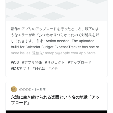
新作のアプリのアップロードを行ったところ、以下のよ
うなエラーが出て少々わかりづらかったので対処法を残
しておきます。 件名: Action needed: The uploaded
build for Calendar Budget:ExpenseTracker has one or
more issues. 返信先: noreply@apple.com App Store
Connect Hello, We noticed one or more issues with a
#
iOS
#
アプリ開発
#
リジェクト
#
アップロード
recent delivery for the following app: アプリ名 App
#
iOSアプリ
#
対処法
#
メモ
Apple ID 675…
•
ダダダダ
8ヶ月前
永遠に生き続けられる楽園という名の地獄「アッ
プロード」