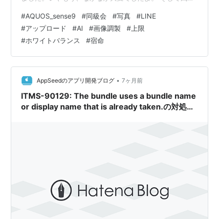
いたのは、カメラよりもスマホで撮影した写真の方がホ
#
AQUOS_sense9
#
同級会
#
写真
#
LINE
ワイトバランスが優秀という事実。やはり、新しいカメ
#
アップロード
#
AI
#
画像調製
#
上限
ラには敵わないようです。 写真をアップしたところ、
#
ホワイトバランス
#
宿命
「ごめんね」と返事が。理由を見たら、私が写っている
写真が1枚もなかったのでした。これはカメラマン担当
の“あるある”。宿命みたいなものなので仕方ありません。
でも、私を撮ってくれていた人が一…
•
AppSeedのアプリ開発ブログ
7ヶ月前
ITMS-90129: The bundle uses a bundle name
or display name that is already taken.の対処法
についてのメモ