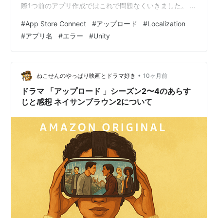
際1つ前のアプリ作成ではこれで問題なくいきました。 そ
の時のバージョンは、 Unity2022.3.62f1
#
App Store Connect
#
アップロード
#
Localization
Localization1.5.2 でした。 やり方は、上記、MetaData
#
アプリ名
#
エラー
#
Unity
内にList追加し、その中の ShortName、DisplayNameに
タイトル用のローカライズ設定を選択設定するというも
のです。 実際には、あらかじめ、LocalizationT…
•
ねこせんのやっぱり映画とドラマ好き
10ヶ月前
ドラマ 「アップロード 」シーズン2〜4のあらす
じと感想 ネイサンブラウン2について