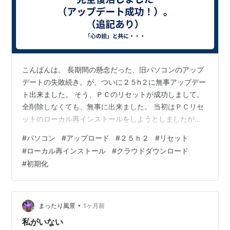
こんばんは。 長期間の懸念だった、旧パソコンのアップ
デートの失敗続き。が、ついに２５h２に無事アップデー
ト出来ました。 そう、ＰＣのリセットが成功しまして。
全削除しなくても、無事に出来ました。 当初はＰＣリセ
ットのローカル再インストールをしようとしましたが、
エラーが何度か。思い切ってクラウドのダウンロードを
#
パソコン
#
アップロード
#
２５ｈ２
#
リセット
しましたら、そっちは成功しまして。 （そもそも、この
#
ローカル再インストール
#
クラウドダウンロード
ローカル再インストールとクラウドダウンロード、とい
#
初期化
う単語も今回初めて知った。） データ全削除のリセット
に至らなくて良かったですわ・・・。リセットつまり
は、初期化ですね。 昔はリセットなんて、それ程細かく
分かれておらず、全削除か一部データを残…
•
まったり風景
1ヶ月前
私がいない