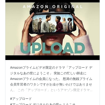
Amazonプライムビデオ限定のドラマ「アップロード デ
ジタルなあの世にようこそ」 突如この忙しい師走に
Amazonプライムの会員になった。 怒涛の無銭プライム
会員常習者のワタシですがお金が無いわけではありませ
ん。 この「アップロード」というアマゾン限定ドラマを
見たくての無銭プライム会員よ。 ・・・てなわけではな
#
アップロード
い。 ちょっとした買い物をAmazonでしようと思ったが
#
アップロード デジタルなあの世へようこそ