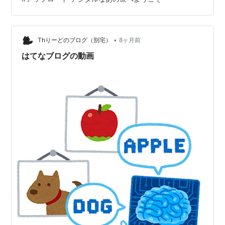
「今なら一ヶ月無料体験」と誘導に従ってアマゾンに強
制的にプライム会員にされたのだ。 強制的にプライム会
員にされただと？ 違うな。自ら選択するように仕向けら
れたのだ。・一ヶ月タダ・今選択すべし(期間限定)・選ば
•
Thりーどのブログ（別宅）
8ヶ月前
なければ損ですよ的な威…
はてなブログの動画