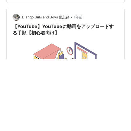
ードされることに。しかし、そこは楽園のように見え
て、実は課金制の世界。追加料金を払えなければ快適な
•
暮らしは維持できず、また現実世界に残した人間関係や
Django Girls and Boys 備忘録
1年前
陰謀も絡み合い、デジタルな死後の世界で様々な事件や
【YouTube】YouTubeに動画をアップロードす
恋愛模様が展開していきます。 「ア…
る手順【初心者向け】
YouTubeに動画をアップロードする手順【初心者向け】
YouTubeに動画を載せる（アップロードする）方法はと
ても簡単です。パソコンやスマホさえあれば誰でもすぐ