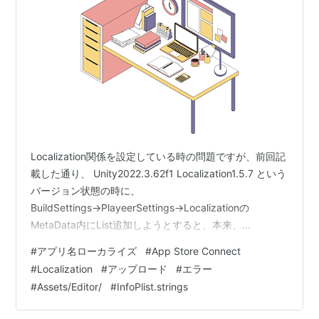
Localization関係を設定している時の問題ですが、前回記
載した通り、 Unity2022.3.62f1 Localization1.5.7 という
バージョン状態の時に、
BuildSettings→PlayeerSettings→Localizationの
MetaData内にList追加しようとすると、本来、
iOSAppInfoと表示されるところ？AppleAppInfoという表
#
アプリ名ローカライズ
#
App Store Connect
示になっていた。 この問題は、Localizationのバージョ
#
Localization
#
アップロード
#
エラー
ンを1.5.7から1.5.2にすることでとりあえず解決しまし
#
Assets/Editor/
#
InfoPlist.strings
た。 しかしながら、App Store Connectへアップロード
しようとした時に以下…