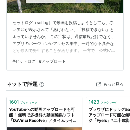
セットログ（setlog）で動画を投稿しようとしても、赤
い矢印が表示されて「あげれない」「投稿できない」と
困っていませんか。 この症状は、通信環境だけでなく、
アプリのバージョンやアクセス集中、一時的な不具合な
どが原因で発生することがあります。 一方で、公式FAQ
ではアップロードエラーが発生した場合の対処法が案内
#
セットログ
#
アップロード
されており、最新版へのアップデートや時間を置いて再
投稿することで改善するケースもあります。 また、
Androidでは再インストールによってデータを復元できな
ネットで話題
もっと見る
くなる可能性があるため、安易にアプリを削除しないこ
とも重要です。 この記事では、セットログで赤い矢印エ
ラーが表示される原因や、公式情…
1601
1423
ブックマーク
ブックマーク
YouTubeへの動画アップロードも可
ブラウザにドラッグ&a
能！ 無料で多機能の動画編集ソフト
アップロード可能な無
「DaVinci Resolve」／タイムライン
ジ「Fyels」*二十
で動画や音声を編集。テロップの追加