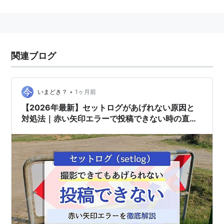
転送する意味で使われる事が大半。電子掲示板では、デ
ータを特定のサーバにアップロードすることを、「あ
ｐ」・「うｐ」などの省略形で呼ぶことがしばしば。
関連ブログ
•
いまどき？
1ヶ月前
【2026年最新】セットログがあげれない原因と
対処法｜赤い矢印エラーで投稿できない時の直し
方