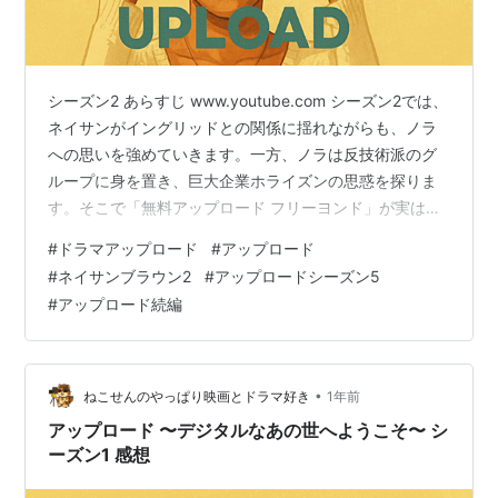
シーズン2 あらすじ www.youtube.com シーズン2では、
ネイサンがイングリッドとの関係に揺れながらも、ノラ
への思いを強めていきます。一方、ノラは反技術派のグ
ループに身を置き、巨大企業ホライズンの思惑を探りま
す。そこで「無料アップロード フリーヨンド」が実は選
挙を左右するための仕組みだという疑いが浮上。さら
#
ドラマアップロード
#
アップロード
に、イングリッドが密かにネイサンのクローン体を育て
#
ネイサンブラウン2
#
アップロードシーズン5
ていた事実も明らかになります。ネイサンは現実世界へ
#
アップロード続編
のダウンロードに挑みますが、うまくいったのかははっ
きりしないまま物語は次へ。 Amazon Prime Video 『ア
ップロード 〜デジタルなあの世へようこそ〜』はPrime
V…
•
ねこせんのやっぱり映画とドラマ好き
1年前
アップロード 〜デジタルなあの世へようこそ〜 シ
ーズン1 感想