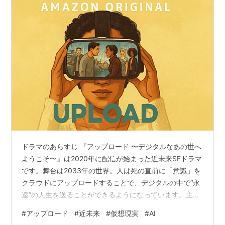
ドラマのあらすじ 『アップロード 〜デジタルなあの世へ
ようこそ〜』は2020年に配信が始まった近未来SFドラマ
です。舞台は2033年の世界。人は死の直前に「意識」を
クラウドにアップロードすることで、デジタルの中で“永
遠”の人生を送ることができるようになっています。主人
公の青年ネイサンは、自動運転車の事故で瀕死となり、
#
アップロード
#
近未来
#
仮想現実
#
AI
富裕層向けの仮想リゾート「レイクビュー」にアップロ