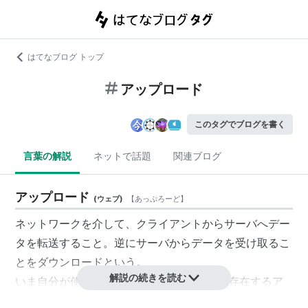
はてなブログ トップ
アップロード
このタグでブログを書く
言葉の解説
ネットで話題
関連ブログ
アップロード
(
ウェブ
)
【
あっぷろーど
】
ネットワークを介して、クライアントからサーバへデー
タを転送すること。逆にサーバからデータを受け取るこ
とをダウンロードという。
解説の続きを読む
いま自分が使っているPCから、ネット上に存在するア
ップローダーにデータ(画像・音声・その他のデータ)を