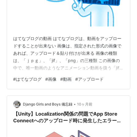
はてなブログの動画 はてなブログは、動画をアップロー
ドすることが出来ない 画像は、指定された形式の画像で
あれば、アップロード＆貼り付けが出来る 画像の種類
は、「ｊｐｇ」、「jif」、「png」の三種類 この画像の
中で、唯一動画のようなアニメーション動画を扱う「jif」
が利用できる gazo.png 写真のつなぎ合わせで、アニメ
#
はてなブログ
#
画像
#
動画
#
アップロード
ーション動画として、動画らしきものを作れば 動画とし
て、アップロード＆貼り付けができる 容量の問題もある
が、一応動画として扱うことができる「jif」画像 通常の
•
動画は、「ｍｐ４」形式が、一般的になっている 動画の
Django Girls and Boys 備忘録
10ヶ月前
形式も、色々な種類がある ユーチューブは、「mp4」形
【Unity】Localization関係の問題でApp Store
式が一…
Connectへのアップロード時に発生したエラーに
ついて試行錯誤した内容２