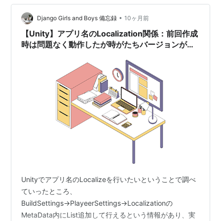
•
Django Girls and Boys 備忘録
10ヶ月前
【Unity】アプリ名のLocalization関係：前回作成
時は問題なく動作したが時がたちバージョンが変
わったこともありApp Store Connectへのアップ
ロード時にエラーが発生した件
Unityでアプリ名のLocalizeを行いたいということで調べ
ていったところ、
BuildSettings→PlayeerSettings→Localizationの
MetaData内にList追加して行えるという情報があり、実