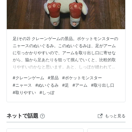
ゲームにおけるニャース
一般的なノーマルタイプのポケモンであり、初代などで
ロケット団のしたっぱがよく使用する。
足(その2) クレーンゲームの景品。ポケットモンスターの
アローラ地方では野生化する前に王族のペットとして飼
ニャースのぬいぐるみ。このぬいぐるみは、足がアーム
われていたため、暗い色の亜種として生息する。
に引っかかりやすいので、アームを取り出し口に寄せな
がら、脇から足あたりを狙って掴んでいくと、比較的取
データ
りやすいのかなと思います。あと、しっぽが縫われてい
るので、そこにアームを引っかけ、取り出し口に寄せる
#
クレーンゲーム
#
景品
#
ポケットモンスター
図鑑番号
方法もありかもしれません。
#
ニャース
#
ぬいぐるみ
#
足
#
アーム
#
取り出し口
全国図鑑
No.052
#
取りやすい
#
しっぽ
ジョウト図鑑
No.138
HGSS
分類
ばけねこポケモン
ネットで話題
もっと見る
タイプ
ノーマル
通常