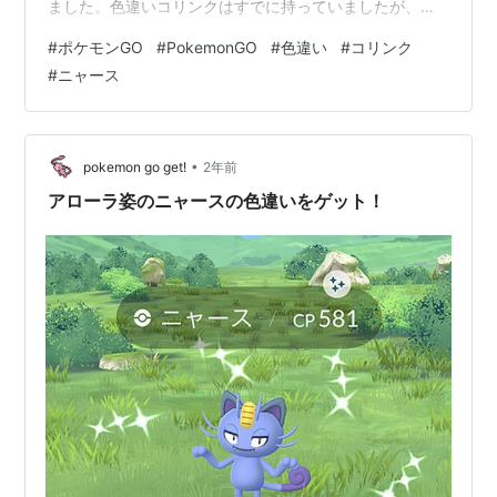
ました。色違いコリンクはすでに持っていましたが、久
しぶりに色違いコリンクを見たので嬉しかったです。 色
#
ポケモンGO
#
PokemonGO
#
色違い
#
コリンク
違いのニャースをGET！ 今日は家の中でポケモンGOを開
#
ニャース
いてぽちぽちしてたら野生の色違いニャースが出てきて
くれました。何気に色違いのニャースは初めてだったの
でGETできてうれしかったです。 こちらの記事もたくさ
ん読まれています。 www.momopkm.com お読み…
•
pokemon go get!
2年前
アローラ姿のニャースの色違いをゲット！