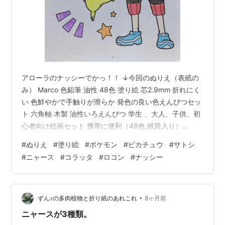
アローラのナッシーでかっ！！ ↓今回のぬりえ（表紙の
み） Marco 色鉛筆 油性 48色 塗り絵 芯2.9mm 折れにく
い 色鮮やかで手触りが滑らか 発色の良い色えんぴつセッ
ト 六角軸 木製 油性いろえんぴつ 学生 、大人、子供、初
心者向け絵画セット 携帯に便利（48色 紙筒入り）
MARCO Amazon
#
ぬりえ
#
塗り絵
#
ポケモン
#
ピカチュウ
#
サトシ
#
ニャース
#
コラッタ
#
ロコン
#
ナッシー
•
ずん♪の多肉植物と折り紙のあれこれ
8ヶ月前
ニャースが3種類。