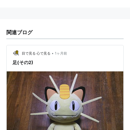
『ポケットモンスター』シリーズに登場するポケモンの
一種。
猫ポケモンの元祖で頭に小判をつけており、招き猫がモ
チーフと思われる。
関連ブログ
ゲーム中では直立姿勢だが、基本は4足歩行である。
アニメにおけるニャース
•
目で見る 心で見る
1ヶ月前
足(その2)
ムサシ・コジロウとともに主人公サトシが連れているピ
カチュウを追い回し続けるロケット団の一員。
各種のポケモン強奪用メカを製造・操縦する。
ロケット団のニャースが人間の言葉を喋れるのは、好き
になったニャース♀が「人間だったら好きになる」と言
われて訓練を積んだ結果である。
その後ニャースは告白したが、「立ったり喋ったりする
ポケモンは気持ち悪い」と言われ振られてしまう。
CV:
犬山イヌコ