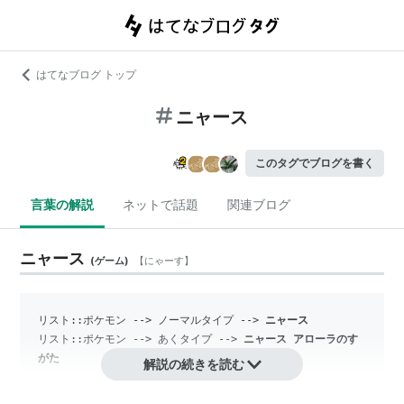
はてなブログ トップ
ニャース
このタグでブログを書く
言葉の解説
ネットで話題
関連ブログ
ニャース
(
ゲーム
)
【
にゃーす
】
リスト::ポケモン
 --> 
ノーマルタイプ
 --> 
ニャース
リスト::ポケモン
 --> 
あくタイプ
 --> 
ニャース アローラのす
がた
解説の続きを読む