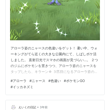
アローラ姿のニャースの色違いをゲット！ 暑い中、ウォ
ーキングがてら近くの大きな公園内にて、しばしポケ活
しました。 直射日光でスマホの画面が見づらい...。 ２つ
のジムにポケモンを置きつつ、アローラ姿のニャースを
タップしたら、キラーン☆ ３匹目になるアローラ姿のニ
ャースの色違いをゲットしました。 ワッカネズミのアメ
#
アローラ
#
ニャース
#
色違い
#
ポケモンGO
が貯まったので、イッカネズミに進化しました。 ３匹に
#
イッカネズミ
増えると思っていたら、４匹だった。 小さな子供を守る
仕草がかわいいですね。 汗だくで、ポケ活したので１キ
ロ痩せていました。 スポンサーリンク
•
えいくの日記
3年前