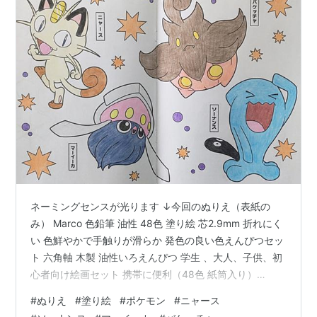
ネーミングセンスが光ります ↓今回のぬりえ（表紙の
み） Marco 色鉛筆 油性 48色 塗り絵 芯2.9mm 折れにく
い 色鮮やかで手触りが滑らか 発色の良い色えんぴつセッ
ト 六角軸 木製 油性いろえんぴつ 学生 、大人、子供、初
心者向け絵画セット 携帯に便利（48色 紙筒入り）
MARCO Amazon
#
ぬりえ
#
塗り絵
#
ポケモン
#
ニャース