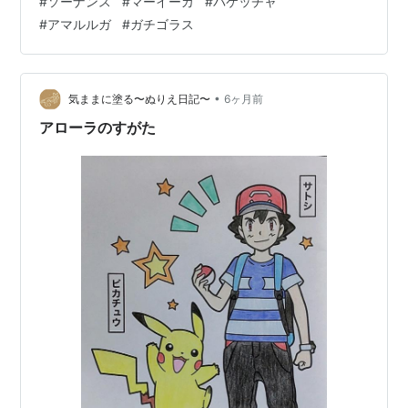
#
ソーナンス
#
マーイーカ
#
バケッチャ
#
アマルルガ
#
ガチゴラス
•
気ままに塗る〜ぬりえ日記〜
6ヶ月前
アローラのすがた