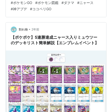
#
ポケモンGO
#
ポケモン図鑑
#
ダクマ
#
ニャース
ンの”ニャース”のページを参考に新機能をチェックしてい
#
神アプデ
#
ココペリGO
きたいと思います！ 目次 【ポケモン図鑑で覚える技がみ
れる！】 【神機能！お知らせをONしよう！】 【ポケモ
ン図鑑で覚える技がみれる！】 ポケモン図鑑の”バト
ル”のタブをタップするとそのポケモンの覚える技を閲覧
•
割れ物
2年前
することが出来るようになってお…
【ポケポケ】5連勝達成ニャース入りミュウツー
のデッキリスト簡単解説【エンブレムイベント】