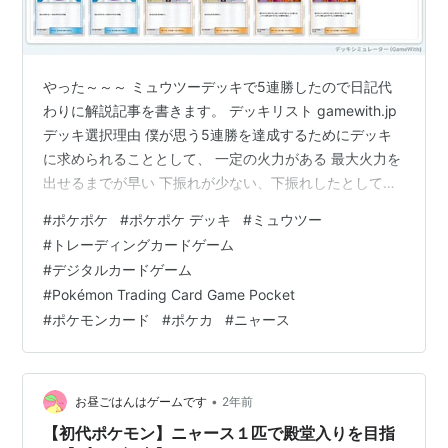
やった～～～ ミュウツーデッキで5連勝したので日記代
わりに解説記事を書きます。 デッキリスト gamewith.jp
デッキ選択理由 僕が思う5連勝を達成するためにデッキ
に求められることとして、 一定の火力がある 最大火力を
出せるまでが早い 下振れが少ない、下振れしたとしても
戦える 上記が挙げられる。簡単にまとめれば時々100点
#
ポケポケ
#
ポケポケ デッキ
#
ミュウツー
満点が出るギャンブルデッキより、常に80点を出し続け
#
トレーディングカードゲーム
られる優等生デッキが適しているため、今回はミュウツ
#
デジタルカードゲーム
ーデッキでイベントを潜ることにした。 フリーザーデッ
#
Pokémon Trading Card Game Pocket
キやピカチュウデッキもありかと思ったが、フリーザー
#
ポケモンカード
#
ポケカ
#
ニャース
はカスミで毎回オモテを出せるわけではなかったり、ピ
カチュウも意外と…
•
お昼ごはんはゲームです
2年前
【初代ポケモン】ニャース１匹で殿堂入りを目指