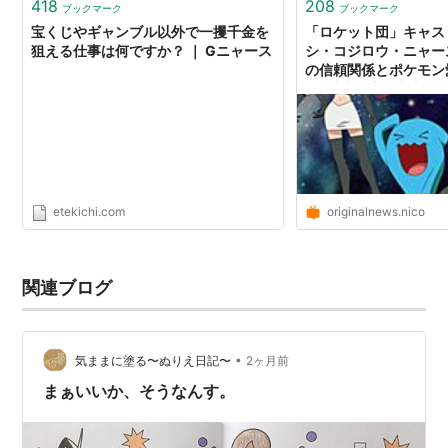
あく
418
208
アローラのすがた
ブックマーク
ブックマーク
宝くじやギャンブル以外で一攫千金を
「ロケット団」キャス
特性
ものひろい
テクニシャン
通常特性
狙える仕事は何ですか？ ｜ Gニャース
シ・コジロウ・ニャー
の信頼関係とポケモン
きんちょうかん
隠れ特性
×三木眞一郎×犬山イ
じ】
タマゴグループ
りくじょう
高さ
0.4m
重さ
4.2kg
etekichi.com
originalnews.nico
進化の系譜
ニャース
ペルシアン
-Lv.28->
関連ブログ
•
気ままに塗る〜ぬりえ日記〜
2ヶ月前
まぁいいか、そうなんす。