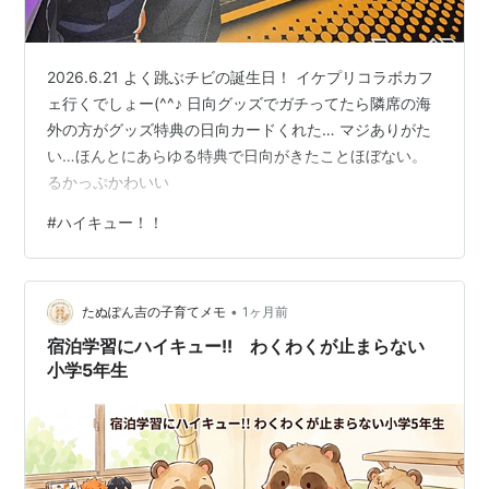
この商品を含むブログ (17件) を見る
2026.6.21 よく跳ぶチビの誕生日！ イケプリコラボカフ
ハイキュー!! 12 (ジャンプコミック
ェ行くでしょー(^^♪ 日向グッズでガチってたら隣席の海
ス)
外の方がグッズ特典の日向カードくれた… マジありがた
作者:
古舘春一
い…ほんとにあらゆる特典で日向がきたことほぼない。
出版社/メーカー:
集英社
るかっぷかわいい
発売日:
2014/08/04
メディア:
コミック
#
ハイキュー！！
この商品を含むブログ (14件) を見る
•
たぬぽん吉の子育てメモ
1ヶ月前
ハイキュー!! 13 (ジャンプコミック
ス)
宿泊学習にハイキュー!! わくわくが止まらない
小学5年生
作者:
古舘春一
出版社/メーカー:
集英社
発売日:
2014/10/03
メディア:
コミック
この商品を含むブログ (17件) を見る