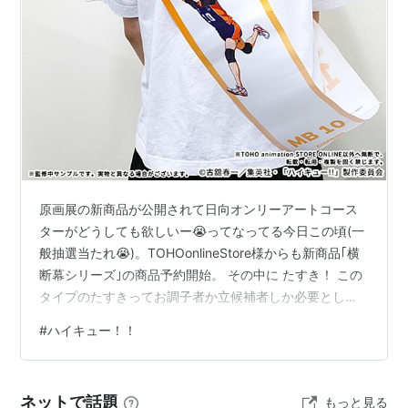
美術監督・設定：立田一郎
色彩設計：佐藤真由美
撮影監督：中田祐美子
3DCGI：ダンデライオン
編集：植松淳一
音響監督：菊田浩巳
音楽：林ゆうき、橘麻美
音楽制作：東宝
原画展の新商品が公開されて日向オンリーアートコース
ターがどうしても欲しいー😭ってなってる今日この頃(一
アニメーション制作：Production I.G
般抽選当たれ😭)。TOHOonlineStore様からも新商品｢横
製作：「ハイキュー!!」製作委員会、MBS
断幕シリーズ｣の商品予約開始。 その中に たすき！ この
タイプのたすきってお調子者か立候補者しか必要としな
キャスト
いアイテムのはずだけど、公式がハイキューオタクには
#
ハイキュー！！
必要だと考えたってことです。 部屋に飾ることもできる
日向翔陽：村瀬歩
けど こう書いてあるからやはり本来の使い方がよい。 イ
影山飛雄：石川界人
ベントで着用するにはとてもよいアイテムかも。推しア
澤村大地：日野聡
ネットで話題
もっと見る
ピール抜群！！