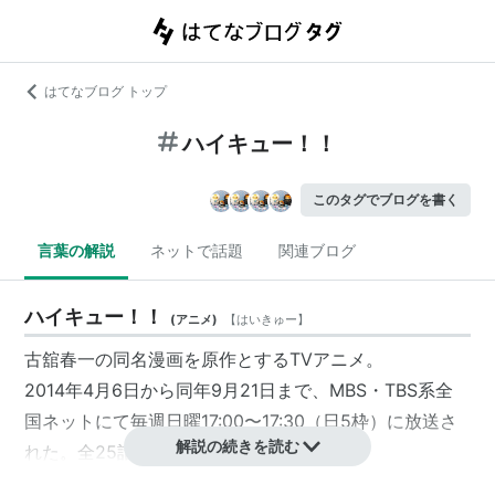
はてなブログ トップ
ハイキュー！！
このタグでブログを書く
言葉の解説
ネットで話題
関連ブログ
ハイキュー！！
(
アニメ
)
【
はいきゅー
】
古舘春一の同名漫画を原作とするTVアニメ。
2014年4月6日から同年9月21日まで、MBS・TBS系全
国ネットにて毎週日曜17:00〜17:30（日5枠）に放送さ
解説の続きを読む
れた。全25話。
第1期を総集編として再構成した劇場版が前後編で制