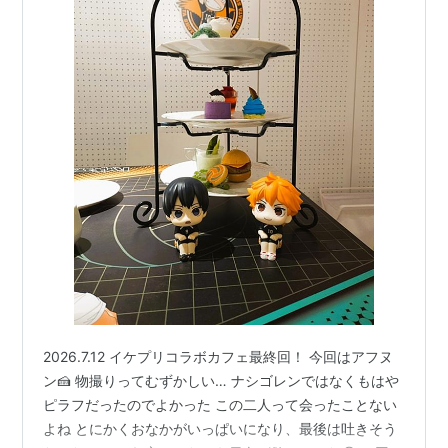
出版社/メーカー:
集英社
発売日:
2013/08/02
メディア:
コミック
この商品を含むブログ (20件) を見る
ハイキュー!! 8 (ジャンプコミック
ス)
作者:
古舘春一
出版社/メーカー:
集英社
発売日:
2013/10/04
メディア:
コミック
この商品を含むブログ (16件) を見る
ハイキュー!! 9 (ジャンプコミック
2026.7.12 イケプリコラボカフェ最終回！ 今回はアフヌ
ス)
ン🍰 物撮りってむずかしい… ナシゴレンではなくもはや
ピラフだったのでよかった この二人って会ったことない
作者:
古舘春一
出版社/メーカー:
集英社
よね とにかくおなかがいっぱいになり、最後は吐きそう
発売日:
2014/01/04