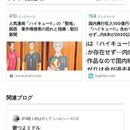
菅原孝支：入野自由
田中龍之介：林勇
410
194
ブックマーク
ブックマーク
東峰旭：細谷佳正
人気漫画「ハイキュー!!」の「聖地」
国内興行収入100億
困惑 著作権侵害の恐れと指摘：朝日
『ハイキュー!!』含め
西谷夕：岡本信彦
新聞
せず…内8本が2020
月島蛍：内山昂輝
国内映画産業の盛り上
最高レベルである話
山口忠：斉藤壮馬
縁下力：増田俊樹
清水潔子：名塚佳織
武田一鉄：神谷浩史
www.asahi.com
togetter.com
烏養繋心：田中一成
及川徹：浪川大輔
黒尾鉄朗：中村悠一
関連ブログ
孤爪研磨：梶裕貴
夜久衛輔：立花慎之介
•
819🏐１秒はやくてっぺんへ
8日前
岩泉一：吉野裕行
癖つよミドル