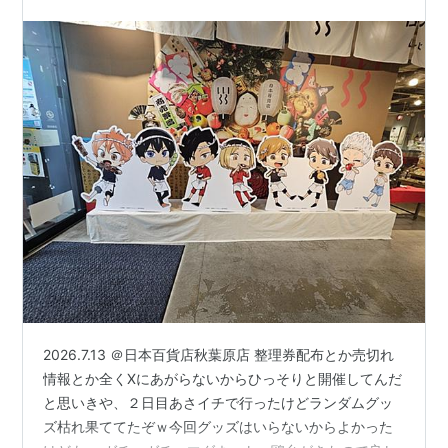
ハイキュー!! 1 (ジャンプコミック
ス)
作者:
古舘春一
出版社/メーカー:
集英社
発売日:
2012/06/04
メディア:
コミック
クリック
: 50回
この商品を含むブログ (55件) を見る
ハイキュー!! 2 (ジャンプコミック
ス)
作者:
古舘春一
出版社/メーカー:
集英社
発売日:
2012/08/03
メディア:
コミック
2026.7.13 ＠日本百貨店秋葉原店 整理券配布とか売切れ
クリック
: 4回
この商品を含むブログ (25件) を見る
情報とか全くXにあがらないからひっそりと開催してんだ
と思いきや、２日目あさイチで行ったけどランダムグッ
ズ枯れ果ててたぞｗ今回グッズはいらないからよかった
ハイキュー!! 3 (ジャンプコミック