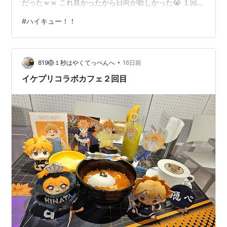
だったｗｗ これ良かったから日向が欲しかった😭 １回目
メディア:
コミック
のメニュー特典。オイカーオイカーツムツム！！ そんで
この商品を含むブログ (19件) を見る
#
ハイキュー！！
すべての特典も含めて日向だけこなかったんだよね、２
回目にいただいた日向カードホントに感謝😭３回行って
んのにどうなってんの。
ハイキュー!! 10 (ジャンプコミック
•
819🏐１秒はやくてっぺんへ
16日前
ス)
イケプリコラボカフェ２回目
作者:
古舘春一
出版社/メーカー:
集英社
発売日:
2014/04/04
メディア:
コミック
この商品を含むブログ (17件) を見る
ハイキュー!! 11 (ジャンプコミック
ス)
作者:
古舘春一
出版社/メーカー:
集英社
発売日:
2014/06/04
メディア:
コミック