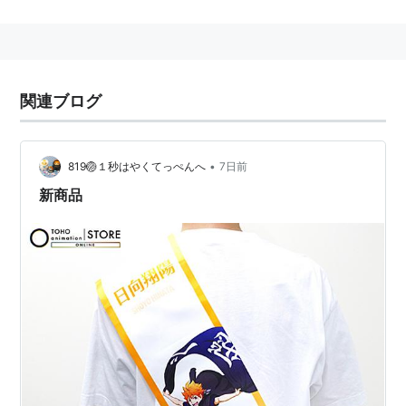
作。2015年7月3日に前編『ハイキュー!! 終わりと始ま
り』、同年9月18日に後編『ハイキュー!! 勝者と敗者』
が公開。
2015年10月から2016年3月まで第2期『
ハイキュー!! セ
関連ブログ
カンドシーズン
』、2016年10月から12月まで第3期『
ハ
イキュー!! 烏野高校 VS 白鳥沢学園高校
』が放送され
た。
•
819🏐１秒はやくてっぺんへ
7日前
新商品
スタッフ
原作：古舘春一（集英社「週刊少年ジャンプ」連
載）
監督：満仲勧
シリーズ構成：岸本卓
キャラクターデザイン：岸田隆宏
総作画監督：千葉崇洋、海谷敏久
アクション設定：甲斐泰之