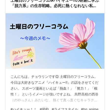
土曜日のフリーコラム☕ハイキュー!!の研磨に学ぶ
ハイキュー!! 16 (ジャンプコミック
「脱力系」の生存戦略。必死に熱くなれない私
ス)
が、1.4倍速で日常を攻略する理由
作者:
古舘春一
出版社/メーカー:
集英社
発売日:
2015/05/01
メディア:
コミック
この商品を含むブログ (14件) を見る
ハイキュー!! 17 (ジャンプコミック
ス)
作者:
古舘春一
出版社/メーカー:
集英社
こんにちは、チョウリンです😊 土曜日のフリーコラム。
発売日:
2015/08/04
メディア:
コミック
今日は大好きなアニメ『ハイキュー!!』の話をさせてくだ
この商品を含むブログ (14件) を見る
さい。 スポーツ漫画といえば「熱血！」「努力！」「根
性！」 というイメージが強いですよね。 烏野高校の西谷
（のやっさん）みたいな、 熱くて真っ直ぐなキャラクタ
ハイキュー!! 18 (ジャンプコミック
ーは本当にカッコいいし、私も大好きです。 でも、正直
#
ハイキュー！！
#
節約
#
ライフスタイル
#
hq_anime