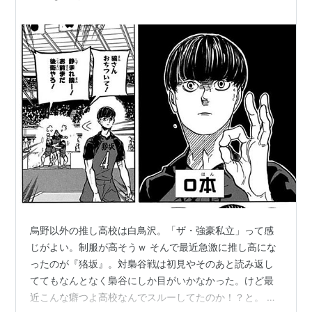
主題歌
第1クール
オープニングテーマ「
イマジネーション
」
作詞：MOMIKEN / 作曲・編曲：UZ / 歌：SPYAIR
エンディングテーマ「天地ガエシ」
作詞・作曲：光村龍哉 / 編曲：NICO Touches the
Walls & Takashi Asano / 歌：NICO Touches the
Walls
第2クール
烏野以外の推し高校は白鳥沢。「ザ・強豪私立」って感
オープニングテーマ「Ah Yeah!!」
じがよい。制服が高そうｗ そんで最近急激に推し高にな
作詞・作曲・編曲：大橋卓弥、常田真太郎 / 歌：ス
ったのが『狢坂』。対梟谷戦は初見やそのあと読み返し
キマスイッチ
ててもなんとなく梟谷にしか目がいかなかった。けど最
近こんな癖つよ高校なんでスルーしてたのか！？と。 白
エンディングテーマ「LEO」