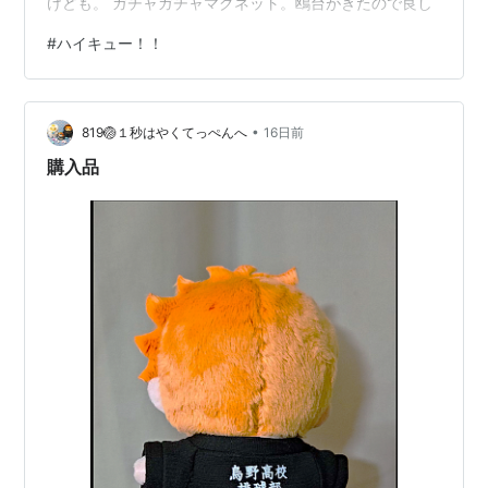
けども。 ガチャガチャマグネット。鴎台がきたので良し
ス)
#
ハイキュー！！
作者:
古舘春一
出版社/メーカー:
集英社
発売日:
2012/10/04
メディア:
コミック
クリック
: 2回
•
819🏐１秒はやくてっぺんへ
16日前
この商品を含むブログ (26件) を見る
購入品
ハイキュー!! 4 (ジャンプコミック
ス)
作者:
古舘春一
出版社/メーカー:
集英社
発売日:
2013/01/04
メディア:
コミック
購入
: 2人
クリック
: 24回
この商品を含むブログ (18件) を見る
ハイキュー!! 5 (ジャンプコミック
ス)