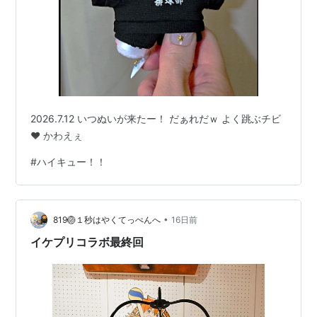
作者:
古舘春一
出版社/メーカー:
集英社
発売日:
2013/03/04
メディア:
コミック
クリック
: 2回
この商品を含むブログ (21件) を見る
2026.7.12 いつぬいが来たー！ だぁれだｗ よく跳ぶチビ
ハイキュー!! 6 (ジャンプコミック
♥ かわえぇ
ス)
#
ハイキュー！！
作者:
古舘春一
出版社/メーカー:
集英社
発売日:
2013/05/02
メディア:
コミック
この商品を含むブログ (19件) を見る
•
819🏐１秒はやくてっぺんへ
16日前
イケプリコラボ最終回
ハイキュー!! 7 (ジャンプコミック
ス)
作者:
古舘春一