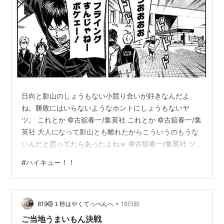
ストーリー
小学校時代に見た“小さな巨人”に惹かれて、バレ
ーボールを始めた日向翔陽。中学最初で最後の公
式戦で惨敗した相手・影山飛雄にリベンジを誓い
烏野高校バレー部に入るが、何とそこに影山も!?
日向と影山のしょうもない小競り合いが好きなんだよ
初めは反目しあうが、 日向の運動能力と影山の正
ね。勝敗にはいらないようなホントにしょうもないヤ
確なトスが噛み合い、名コンビに！ 因縁のライバ
ツ。 これとか ©古舘春一/集英社 これとか ©古舘春一/集
ル校・音駒と全国での再戦を誓い、インターハイ
英社 大人になって影山とも離れたからこういうのもうな
いんだと思ってたらあったよねｗ ©古舘春一/集英社 ツ
予選に挑む。３回戦、第２セット目を取り返した
ムありがとう！さすが新相棒！😄
烏野。迎える最終セット、日向の囮が冴え同点に
#
ハイキュー！！
追いつくが…!?
コミックス
•
819🏐１秒はやくてっぺんへ
16日前
ご当地うまいもん決戦