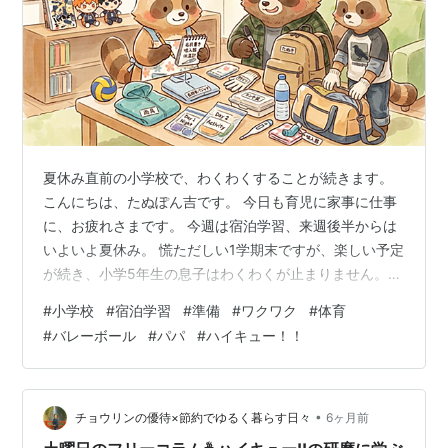
ハイキュー!! 14 (ジャンプコミック
ス)
作者:
古舘春一
出版社/メーカー:
集英社
発売日:
2014/12/27
メディア:
コミック
この商品を含むブログ (20件) を見る
夏休み直前の小学校で、わくわくすることが続きます。
こんにちは、たぬぽん吉です。 今日も育児に家事に仕事
に、お疲れさまです。 今週は宿泊学習、来週後半からは
いよいよ夏休み。 慌ただしい1学期末ですが、楽しい予定
ハイキュー!! 15 (ジャンプコミック
が続き、小学5年生の息子はわくわくが止まりません。
ス)
今週、二泊三日の移動教室（宿泊学習）があります。 セ
作者:
古舘春一
#
小学校
#
宿泊学習
#
準備
#
ワクワク
#
体育
パレートタイプの雨合羽や長袖パジャマ、滑り止め付き
出版社/メーカー:
集英社
#
バレーボール
#
パパ
#
ハイキュー！！
の軍手、それらを入れる大型バッグなど、必要なものは
発売日:
2015/03/04
メディア:
コミック
事前にそろえ、土曜日に家族で準備をしました。 しおり
この商品を含むブログ (17件) を見る
を見ながら、「これは大型バッグ」「これはデイバッ
グ」と、一つずつ仕分けしていきます。 持ち物にはすべ
•
チョウリンの優待×節約でゆるく暮らす日々
6ヶ月前
て名前を書くようにとのことだったの…