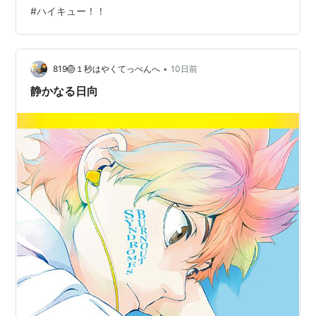
布の牛島さん心酔ボーイが好きなんだけど、狢坂セッタ
#
ハイキュー！！
作詞・作曲：猪狩翔一 / 歌：tacica
ー臼利くんの八っつぁん大好きボーイもかなりよい。 で
も！やはりミドル二人だね。 雲南と ©古舘春一/集英社
ストーリー
猯(こんな漢字知らない) ©古舘春一/集英社 お互いに文句
•
言いながらいつも一緒にいるんだろうな。この二人の日
819🏐１秒はやくてっぺんへ
10日前
常がすごく見たい！ つか１９０センチのミドル２人いる
ふとしたきっかけでバレーボールに魅せられた少
静かなる日向
って強すぎでしょw それに勝…
年、日向翔陽。
中学3年になった日向は、部員がいない逆風にも負
けず、やっとの思いでメンバーを集め、最初で最
後の公式戦に出場する。
日向のチームは「コートの上の王様と異名をとる
天才プレーヤー、影山飛雄に惨敗。
リベンジを誓いと烏野高校バレー部の門を叩いた
日向だが、何とそこにはにっくきライバル、影山
の姿が...！？
アニメ「ハイキュー!! 烏野高校 VS 白鳥沢学園