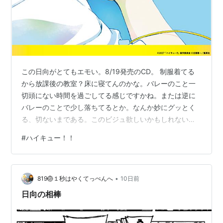
高校」| STORY ストーリー
リスト::アニメ作品//タイトル/は行
|
リスト::アニメ作
品//2014年
この日向がとてもエモい。8/19発売のCD。 制服着てる
ハイキュー！！
(
マンガ
)
【
はいきゅー
】
から放課後の教室？床に寝てんのかな。バレーのこと一
古舘春一による、高校バレーボールを題材にした漫画。
切頭にない時間を過ごしてる感じですかね。または逆に
週刊少年ジャンプ（集英社）にて2012年12号より連載
バレーのことで少し落ちてるとか。なんか妙にグッとく
る、切ないまである。このビジュ欲しいかもしれない！
中。
いや欲しいｗ 各ショップ特典はステッカー、フォト、コ
2014年4月
から9月までTVアニメが放送された。2015年
#
ハイキュー！！
ースターなど。その中でAmazon特典の「メガジャケ」っ
10月より第2期『
ハイキュー!! セカンドシーズン
』が放
て何ですか？ ・・・・・・・調べました。24cm✖24cm
送開始。
の紙製のジャケット。まあポスターみたいな感じか。
レツによるスピンオフ・4コマ漫画『れっつ！ハイキュ
•
2424、大きすぎず小さすぎずよいのでは？！
819🏐１秒はやくてっぺんへ
10日前
ー!?』が少年ジャンプ＋で2014年9月22日より連載中。
日向の相棒
星希代子による小説版『ハイキュー!! ショーセツバ
ン!!』 も刊行されている。