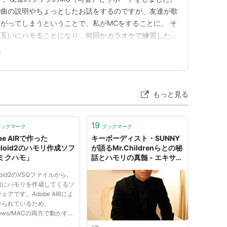
で曲の説明やちょっとしたお話をするのですが、友達が歌
がってしまうということで、私がMCをすることに。 そ
お互いにハモることになり、何回かカラオケで練習したり
リもそれなりになって、MCもして、友達は歌って、なん
リ
自分で歌うライブより疲れた感じ。。。 お客様もたくさ
、ハモって、…
もっと見る
19
ブックマーク
ブックマーク
be AIRで作った
キーボーディスト・SUNNY
aloid2のハモリ作成ソフ
が語るMr.Childrenらとの秘
ミクハモ」
話とハモリの真髄 - エキサイ
トニュース
aloid2のVSQファイルから、
的にハモリを作成してくるソ
ェアです。Adobe AIRによ
作られているため、
dows/MACの両方で動かすこ
きます。 VSQファイル以