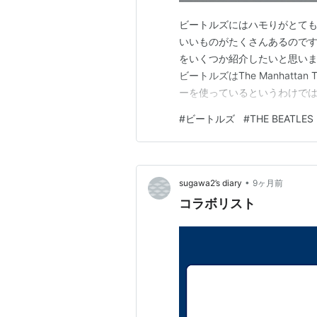
ビートルズにはハモりがとても
いいものがたくさんあるので
をいくつか紹介したいと思いま
ビートルズはThe Manhattan
ーを使っているというわけで
彼らとはまた違ったセンスを感
#
ビートルズ
#
THE BEATLES
ラを紹介した記事はこちら Please Pl
•
sugawa2’s diary
9ヶ月前
コラボリスト