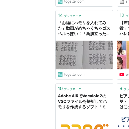
togetter.com
sh
外でも
ハモ
す。
14
12
ブックマーク
ブ
「お経にハモリを入れてみ
【声
た」動画がめちゃくちゃゴス
役」
ペルっぽい！「鳥肌立った」
ハレ(
「堪らず吹いた」と絶賛の声
ホ5
多数
ャレン
togetter.com
w
10
9
ブックマーク
ブ
Adobe AIRでVocaloid2の
ピア
VSQファイルを解析してハ
💛
モリを作成するソフト「ミク
はこ
ハモ」を作りました - シン石
らし
丸の電脳芸事ニッキ
たわ