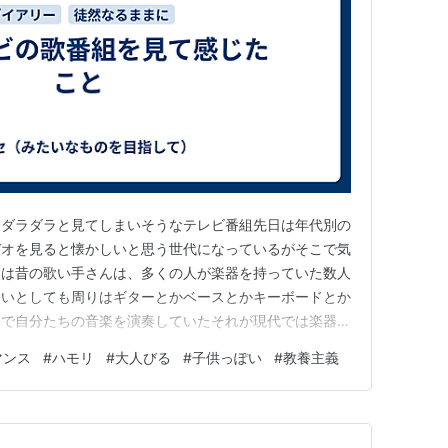
とダラダラと見てしまいそうなテレビ番組先日は年代別の
デオを見ると懐かしいと思う世代になっているがそこで気
つは昔の歌い手さんは、多くの人が楽器を持っていた数人
ないとしても周りはギターとかベースとかキーボードとか
ちで自分たちの音楽を演奏していたそれが現代では楽器奏
の活躍が目立つ数人いればほとんどがダンスパフォーマン
マンス
#
ハモリ
#
大人びる
#
子供っぽい
#
教養主義
ポで言葉数が多いそのパフォーマンスは難しいだろうなと
の部分がつまらないと思えて…