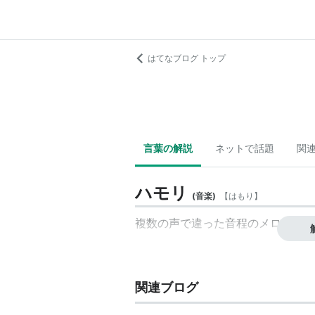
はてなブログ トップ
言葉の解説
ネットで話題
関
ハモリ
(
音楽
)
【
はもり
】
複数の声で違った音程のメロディー
関連ブログ