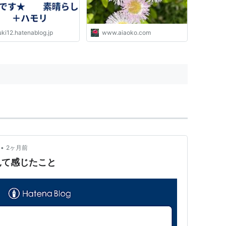
uki12.hatenablog.jp
www.aiaoko.com
•
2ヶ月前
見て感じたこと