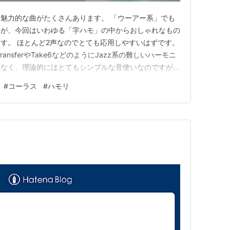
魅力的な曲がたくさんあります。 「ウーアー系」でも
すが、今回はいわゆる「字ハモ」の中からおしゃれなもの
す。 ほとんど2声なのでとても応用しやすいはずです。
 TransferやTake6などのようにJazz系の難しいハーモニ
はなく、理論的にはとてもシンプルな音使いなのですが、
じさせてくれます。 ※ちなみにJazz系の難しいアカペ
#
コーラス
#
ハモリ
ease Me I Saw Her Standing…