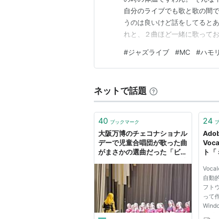
自分のライブでも歌と歌の間
うのは良いけど話をしてるとあ
れと、２曲ほど一緒に歌って
しまして。 今日の本番はハモ
#
ジャズライブ
#
MC
#
ハモ
とか終了しました。 なんか、
んきて盛況でした。 MCして
ネットで話題
40
24
ブックマーク
大阪万博のチェコナショナル
Ado
デーで児童合唱団が歌った曲
Voc
がまさかの選曲だった「ビバ
ト「
ノンノンのハモリが綺麗で噴
Voc
いた」
自動
フトウ
って
Win
とがで