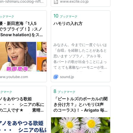
in-ishimaru.cocolog-nifty.com
www.excite.co.jp
、MIDファイル(MIDI)から
リを作成することもできま
10
ックマーク
ブックマーク
優・新田恵海「1人5
ハモリの入れ方
でラブライブ！】♪スノ
Snow halation)をスマ
台で「1人ハモリ」にチ
みなさん、今までに一度ぐらいは
ジ!!
「合唱」を経験したことがあると
思います ソプラノ、アルト等、
各パートの歌が出会うことによっ
て とても素敵なハーモニーが生
まれますよね 今日では、TV番組
ww.youtube.com
sound.jp
などの影響や優れたアーティスト
たちの手によってゴスペル、ア・
カペラも人気です それらだけで
8
ックマーク
ブックマーク
はなく、どんなポップスでもロ
ノをあやつる歌姫
「ビートルズのボーカルの聞
ッ...
・・・・・ シニアの私に
き分け方？」とハモリ(3声
の二人です★ 素晴
のコーラス)！ - Arigato 毎
い声＋ハモリ - 由季～
日幸せを感じる「懐かしい
ごとコーヒーショップ♪
曲」と「思い出」と「終活」