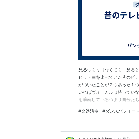
見るつもりはなくても、見る
ヒット曲を比べていた昔のビ
がついたことが２つあった１
いればヴォーカルは持ってい
を演奏しているつまり自分た
者の代わりにダンスメンバー
#
楽器演奏
#
ダンスパフォー
スを披露する歌はアップテン
思いつつも自分にとっては音楽
•