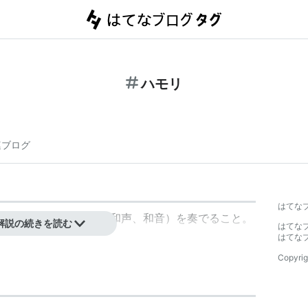
ハモリ
連ブログ
はてな
を歌い、ハーモニー（和声、和音）を奏でること。
解説の続きを読む
はてな
はてな
Copyrig