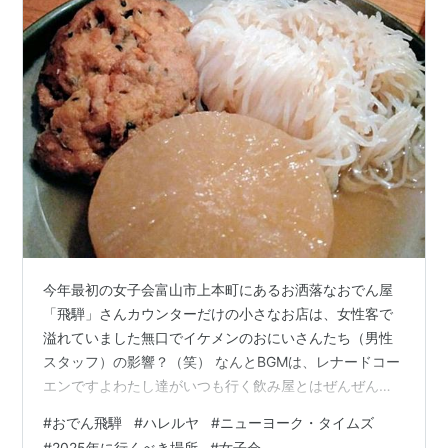
今年最初の女子会富山市上本町にあるお洒落なおでん屋
「飛騨」さんカウンターだけの小さなお店は、女性客で
溢れていました無口でイケメンのおにいさんたち（男性
スタッフ）の影響？（笑） なんとBGMは、レナードコー
エンですよわたし達がいつも行く飲み屋とはぜんぜん違
う（笑）↓ ハレルヤ／レナードコーエン メニュー ポテト
#
おでん飛騨
#
ハレルヤ
#
ニューヨーク・タイムズ
サラダ上にかかっている黒いもの何だろう？ゆ「岩ノリ
#
2025年に行くべき場所
#
女子会