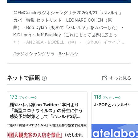
＠FMCocoloラジオシャングリラ2026/6/21「ハレルヤ」
カバー特集 セットリスト・LEONARD COHEN（原
曲）・Bob Dylan（初めて「ハレルヤ」をカバーした）・
K.D.Lang・Jeff Buckley（これによって世界に広まっ
た）・ANDREA・BOCELLI（伊）・（31:00）イマイア
キノブ・（39:00） JOHN CALE・（43:00 BONO・
#
ラジオシャングリラ
#
ハレルヤ
LEONARD COHEN 私たちは先祖としてそれなりに優秀
なのだと考えてください。 今の世代でできないことの多
くは次の世代がすることになります。 必要な程度で謙虚
ネットで話題
もっと見る
であれば、必要な程度で優秀なのです。 完璧である必要
は…
173
118
ブックマーク
ブックマーク
麺やハレル家 on Twitter: "本日より
J-POPとハレルヤ
「新型コロナウイルス」の発生に伴う
感染予防対策として「ハレルヤ3店
舗、まんざら、ねぎま」の全店舗「中
国人観光客の入店を禁止」致します。
ご理解の程、宜しくお願い致します。