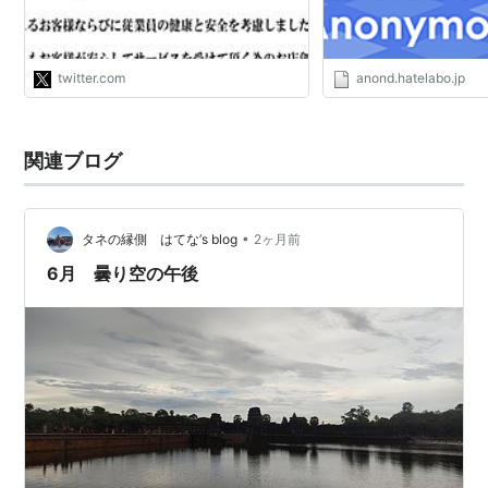
https://t.co/pHRr4nDIfg"
twitter.com
anond.hatelabo.jp
関連ブログ
•
タネの縁側 はてな’s blog
2ヶ月前
6月 曇り空の午後