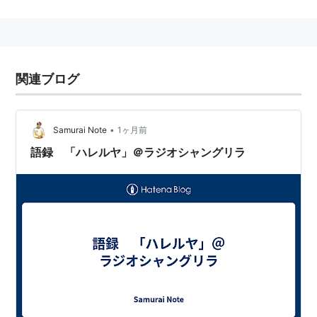
ハレルヤ
アーティスト:
RAG FAIR
出版社/メーカー:
トイズファクトリー
発売日:
2005/02/23
メディア:
CD
関連ブログ
クリック
: 18回
この商品を含むブログ (63件) を見る
•
Samurai Note
1ヶ月前
リスト::曲タイトル
語録 「ハレルヤ」＠ラジオシャングリラ