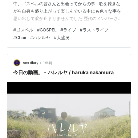
中、ゴスペルの皆さんと出会ってからの事…歌を聴きな
がら自身も盛り上がって楽しんでいる中にも色々な事を
思い出して涙が止まりませんでした 歴代のメンバーさん
達と今も変わらず仲良くしていただきまして…本当に感
#
ゴスペル
#
GOSPEL
#
ライブ
#
ラストライブ
謝しかありません 今日は久々に皆さんと会えて本当に本
#
Choir
#
ハレルヤ
#
大盛況
当に嬉しかったです！ マイティー最高！心からありがと
うございました✨ そしてこれからもよろしくお願いいた
します Mon“Design-NeT”
•
sox diary
1年前
今日の動画。 - ハレルヤ / haruka nakamura