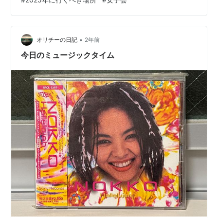
かなぁ」友「玉ねぎの香りがしない？」おにいさん「玉
ねぎのソースです」さすが友よ！君の嗅覚はすごい！
（笑） カツオの南蛮漬け富山では珍しいカツオを使った
南蛮漬け おでん（大根・がんも・しらたき）富山では珍
•
オリチーの日記
2年前
しいトロロ昆布がかかっていないおでん …
今日のミュージックタイム