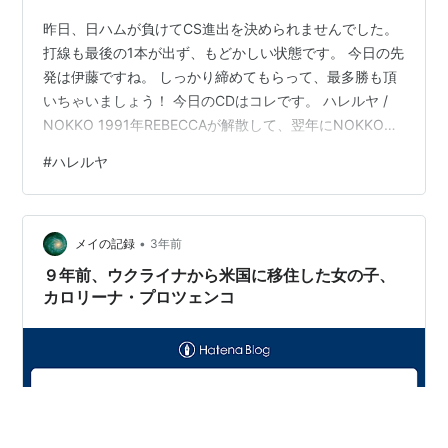
昨日、日ハムが負けてCS進出を決められませんでした。
打線も最後の1本が出ず、もどかしい状態です。 今日の先
発は伊藤ですね。 しっかり締めてもらって、最多勝も頂
いちゃいましょう！ 今日のCDはコレです。 ハレルヤ /
NOKKO 1991年REBECCAが解散して、翌年にNOKKOが
リリースした初のソロアルバム。 プロデューサーに、当
#
ハレルヤ
時SOUL Ⅱ SOULに参加していた屋敷郷太を迎え、そのサ
ウンドはダンサブルで分厚い。 REBECCAとは方向性が違
ったので、この作品は聴いていて楽しかったです。 シン
•
グルの「CRAZY CLOUDS」は、JALのCMにも使われて
メイの記録
3年前
いて、ヒットしました。 ちょうど…
９年前、ウクライナから米国に移住した女の子、
カロリーナ・プロツェンコ