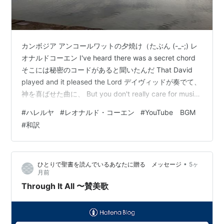
カンボジア アンコールワットの夕焼け（たぶん (-_-;) レ
オナルドコーエン I've heard there was a secret chord
そこには秘密のコードがあると聞いたんだ That David
played and it pleased the Lord デイヴィッドが奏でて、
神を喜ばせた曲に、 But you don't really care for music,
do ya? それでもキミには音楽の話なんてどうでもいいん
#
ハレルヤ
#
レオナルド・コーエン
#
YouTube BGM
だろう Well it goes like this それはこんなふうに The
#
和訳
fourth, the fifth, the minor fall,…
•
ひとりで聖書を読んでいるあなたに贈る メッセージ
5ヶ
月前
Through It All 〜賛美歌