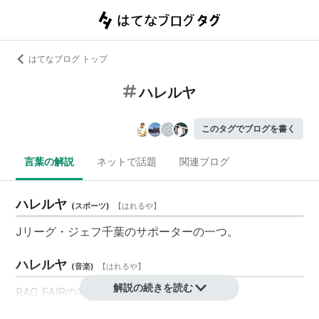
はてなブログ トップ
ハレルヤ
このタグでブログを書く
言葉の解説
ネットで話題
関連ブログ
ハレルヤ
(
スポーツ
)
【
はれるや
】
Jリーグ・ジェフ千葉のサポーターの一つ。
ハレルヤ
(
音楽
)
【
はれるや
】
解説の続きを読む
RAG FAIRの11thシングル。