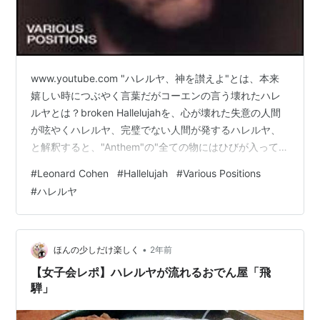
www.youtube.com "ハレルヤ、神を讃えよ"とは、本来
嬉しい時につぶやく言葉だがコーエンの言う壊れたハレ
ルヤとは？broken Hallelujahを、心が壊れた失意の人間
が呟やくハレルヤ、完璧でない人間が発するハレルヤ、
と解釈すると、"Anthem"の"全ての物にはひびが入ってい
る、だからこそ光が差し込む"と共鳴する。"There was a
#
Leonard Cohen
#
Hallelujah
#
Various Positions
time when you let me know What's really going on
#
ハレルヤ
below"下界を見守る神と女性のエロティックな姿、神聖
な意味とエロティックな意味を重ねて表現するコーエン
得意の言い回し。このスタンザのハレル…
•
ほんの少しだけ楽しく
2年前
【女子会レポ】ハレルヤが流れるおでん屋「飛
騨」