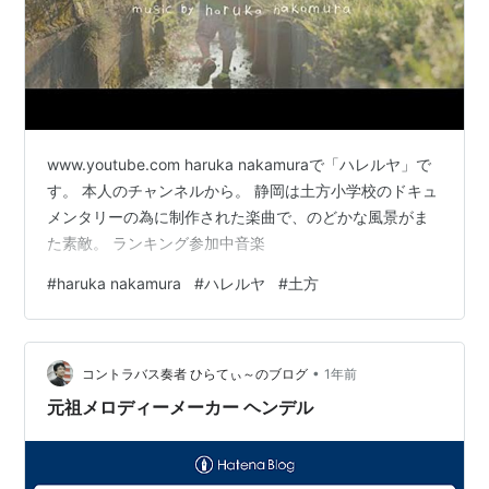
www.youtube.com haruka nakamuraで「ハレルヤ」で
す。 本人のチャンネルから。 静岡は土方小学校のドキュ
メンタリーの為に制作された楽曲で、のどかな風景がま
た素敵。 ランキング参加中音楽
#
haruka nakamura
#
ハレルヤ
#
土方
•
コントラバス奏者 ひらてぃ～のブログ
1年前
元祖メロディーメーカー ヘンデル