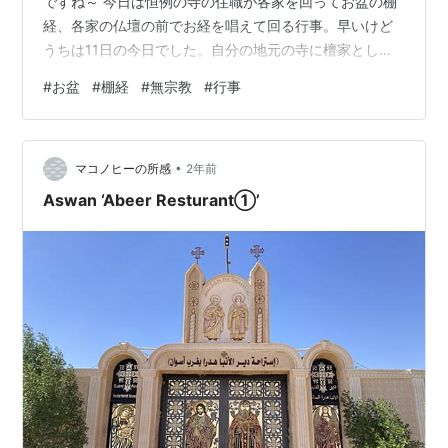
ですね～ 今日は恒例の寺の住職が各家を回ってお盆の棚
経、各家の仏壇の前でお経を唱えて回る行事。早いけど
うちは11日の今日でした。自分の地元の寺に檀家として
入って居れば言い方悪いですが、勝手に家に来て凄く臭
#
お盆
#
棚経
#
無宗教
#
行事
い線香を焚いてお経を唱えて帰る。 私は神式も仏式も宗
教自体に興味がないのでこういうのは要らないし来てほ
しくないのですが昔からのシキタリというか、こうすべ
•
きものだという地域の風習なのか習わしなのか半強制的
マコノヒーの所感
2年前
に行われる。実家から出てる人やマンションやアパート
Aswan ‘Abeer Resturant①’
など仏壇自体が無いとか寺の檀家ではないとい…