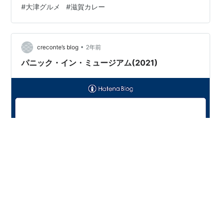
#
大津グルメ
#
滋賀カレー
•
creconte’s blog
2年前
パニック・イン・ミュージアム(2021)
モスクワ劇場占拠事件(2002)をモチーフにした、劇場テ
ロサスペンス。 再現ドキュメンタリー系なのかと思った