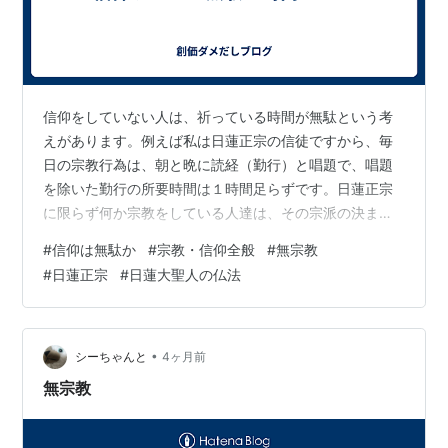
信仰をしていない人は、祈っている時間が無駄という考
えがあります。例えば私は日蓮正宗の信徒ですから、毎
日の宗教行為は、朝と晩に読経（勤行）と唱題で、唱題
を除いた勤行の所要時間は１時間足らずです。日蓮正宗
に限らず何か宗教をしている人達は、その宗派の決まり
に則て毎日なにがしかの宗教行為をしていると思いま
#
信仰は無駄か
#
宗教・信仰全般
#
無宗教
す。宗教をしない人やアンチ宗教の人達から見たら、そ
#
日蓮正宗
#
日蓮大聖人の仏法
うした時間は無駄に見えると思いますが、宗教者は決し
て無駄だとは思わないし、むしろ有意義な時間だと思っ
ています。その時間を無駄と言っている人はその１時間
を有効利用できているのでしょうか。もしも、私が無宗
•
シーちゃんと
4ヶ月前
教で勤行もしなかったとして、その１時間という時間を
無宗教
有…