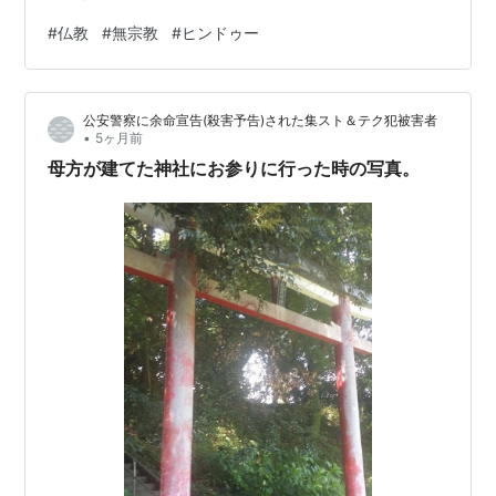
す。安定的成長: 人口増加率は世界全体の人口増加率とほ
#
仏教
#
無宗教
#
ヒンドゥー
ぼ同等（微減）で推移しています。出生率は低下傾向に
ありますが、インドの人口規模が大きいため、2050年ま
で絶対数は増え続ける見込みです。北米での増加: 移民の
公安警察に余命宣告(殺害予告)された集スト＆テク犯被害者
影響により、米国ではヒンドゥー教徒の人口が急速に増
•
5ヶ月前
えており、2020年から2025年の間に顕著な伸…
母方が建てた神社にお参りに行った時の写真。