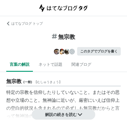
はてなブログ トップ
無宗教
このタグでブログを書く
言葉の解説
ネットで話題
関連ブログ
無宗教
(
一般
)
【
むしゅうきょう
】
特定の宗教を信仰したりしていないこと。またはその思
想や立場のこと。無神論に近いが、厳密にいえば信仰上
の空白的状況も含まれるので必ずしも無宗教だからと言
解説の続きを読む
って無神論の考えであるとは限らない。