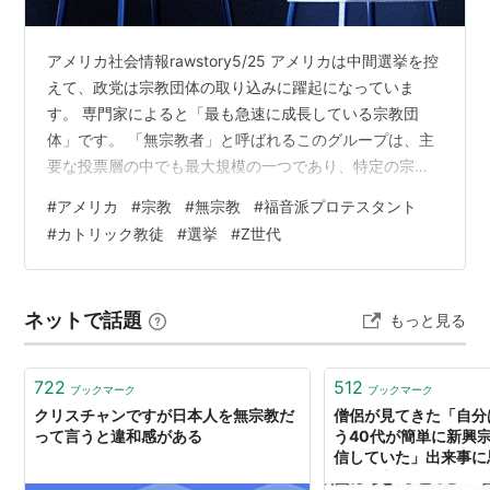
アメリカ社会情報rawstory5/25 アメリカは中間選挙を控
えて、政党は宗教団体の取り込みに躍起になっていま
す。 専門家によると「最も急速に成長している宗教団
体」です。 「無宗教者」と呼ばれるこのグループは、主
要な投票層の中でも最大規模の一つであり、特定の宗教
団体に所属していない人々であることから、政治戦略家
#
アメリカ
#
宗教
#
無宗教
#
福音派プロテスタント
たちの注目を集めているのです。 「無宗教者」は地理的
#
カトリック教徒
#
選挙
#
Z世代
にも社会的にも広く分散して 、「無宗教者の人口比率
は、今やキリスト教徒に匹敵するか、あるいは上回って
いる」といわれています。 調査では、現在アメリカ人の
ネットで話題
もっと見る
29％が宗教に属さないと回答しており、これはカトリッ
ク教徒（19％）や福音派プロテ…
722
512
ブックマーク
ブックマーク
クリスチャンですが日本人を無宗教だ
僧侶が見てきた「自分
って言うと違和感がある
う40代が簡単に新興
信していた」出来事に
ない無宗教はノーガー