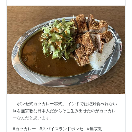
「ポンセ式カツカレー零式」 インドでは絶対食べれない
豚を無宗教な日本人だからそこ生み出せたのがカツカレ
ーなんだと思います。
#
カツカレー
#
スパイスランドポンセ
#
無宗教