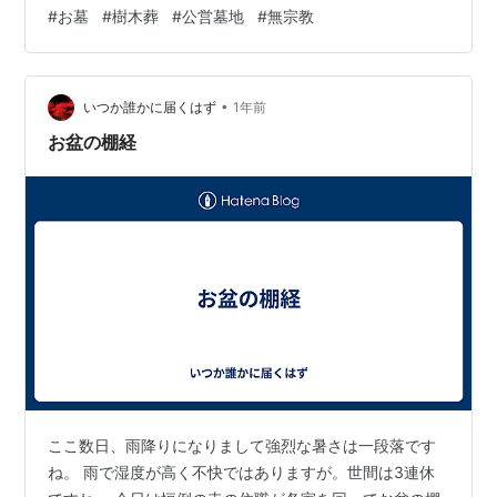
な。 ということで、長男の私がまとめて墓を建てること
#
お墓
#
樹木葬
#
公営墓地
#
無宗教
にしました。父母と独身の弟、それに私の家族全員が入
れるお墓を作ります。もう、全員でそこに入れるように
します。 無宗教でも受け入れてもらえるお墓を探すと、
•
公営墓地と樹木葬みたいなのが主流ですかね。近所のお
いつか誰かに届くはず
1年前
寺の、ブロック状のお墓のチラシが入ってきました。お
お盆の棚経
寺に話を聞きに行くと、丁寧に教えてくれました…
ここ数日、雨降りになりまして強烈な暑さは一段落です
ね。 雨で湿度が高く不快ではありますが。世間は3連休