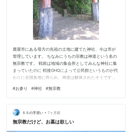
鹿屋市にある母方の先祖の土地に建てた神社、今は市が
管理しています。 ちなみにうちの宗教は神道という名の
無宗教です。 戦前は地域の集会所としてみんな神社に集
まっていたのに 戦後GHQによって公民館というものが代
わりに全国各地に作られ、神道は解体されたそうです。
若かりし頃のうちの母親の写真 次の記事↓クリック 公安
#
お参り
#
神社
#
無宗教
警察の元協力者・西﨑隼人さんとの会話で得た情報 【集
団ストーカー＆創価学会】内部告発、流出、その他 集団
ストーカー被害。在日コリアン＝創価学会公明党 集団ス
•
トーカー被害。テクノロジー犯罪→公安警察、防衛省情
５５の手習い
7ヶ月前
報本部電波部 集団ストーカー被害。被害の始まり~強制
無宗教だけど、お墓は欲しい
入院、公安警察に殺害予告され…