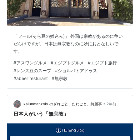
「フール(そら豆の煮込み)」 外国は宗教があるのに争い
だらけですが、日本は無宗教なのに妙におとなしいで
す。
#
アスワングルメ
#
エジプトグルメ
#
エジプト旅行
#
レンズ豆のスープ
#
ショルバトアドゥス
#
abeer resturant
#
無宗教
•
kaiunmanzokuのざれごと、たわごと、綺麗事
2年前
日本人がいう「無宗教」