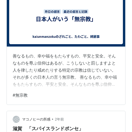
善なるもの、幸や福をもたらすもの、平安と安全。そん
なものを尊ぶ信仰はあるが、こうしないと罰しますよと
人を律したり戒めたりする特定の宗教は信じていない。
それが多くの日本人の言う無宗教。 善なるもの、幸や福
をもたらすもの、平安と安全。そんなものを尊ぶ信仰は
あるが、こうしないと罰しますよと人を律したり戒めた
#
無宗教
りする特定の宗教は信じていない。それが多くの日本人
の言う無宗教。 — Ethan (いーさん) 尖閣情報&戦史観を
発信中/カルト共産主義は人類の敵 (@kaiunmanzoku)
•
November 16, 2024
マコノヒーの所感
2年前
滋賀 「スパイスランドポンセ」