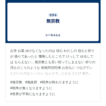
お寺 お墓 ゆけなくなったのは 信心 わたしの 信心と祈り
が 偽りであったと 懺悔したところで けっして ゆるして
は もらえない… 無宗教とも言い切ってしまえない 祈りの
消えのこりのような 南無阿弥陀佛 お念仏に つなげてい
ただいたのは いったい なんだろ…とおもうたび 他力 佛
の 縁 南無阿弥陀佛 念ごとに ありがとうとなって ようや
#
無宗教
#
無政府
#
戦争が終わりますように
く生きているんだな ありがとうと それで完全にぶっ壊れ
#
戦争が無くなりますように
ずに生きて ただ食べて生きて… 恐怖は もはや多すぎてみ
#
世界が平和になりますように
んな恐怖なのに 慣れたり ありふれたりしないな… 背中が
痛い…眠っていたいよ…シーちゃん 朝の目覚め かなしい