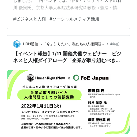
しました。 当イベントでは、俳優・アクティビストの石
川 優実氏、京都大学大学院法学研究科教授（憲法・情報
法）の曽我部 真裕氏、ジャーナリスト／メディア・アク
#
ビジネスと人権
#
ソーシャルメディア活用
ティビスト、大阪経済大学情報社会学部客員教授の津田
大介氏をゲストスピーカーとしてお迎えしました。 ビジ
ネスと人権の視点を基に、個人や企業がソーシャルメデ
•
ィア等を活用する際の利点・弊害、ソーシャルメディア
HRN通信 ～「今」知りたい、私たちの人権問題～
4年前
を使って企業活動をする立場の視点、そしてプラットフ
【イベント報告】1/11 開催共催ウェビナー ビジ
ォーム側としての責任とユ…
ネスと人権ダイアローグ「企業が取り組むべき人
権問題としての気候変動」