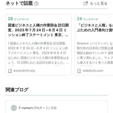
ネットで話題
もっと見る
28
24
ブックマーク
ブックマーク
国連ビジネスと人権の作業部会 訪日調
「ビジネスと人権」を
査、2023 年 7 月 24 日～8 月 4 日 ミ
ぶための入門者向け資
ッション終了ステートメント 東京、
2023 年 8 月 4 日
1 国連ビジネスと人権の作業部会 訪日調査、
Binance（バイナンス
2023 年 7 月 24 日～8 月 4 日 ミッション終
取引所の日本向け営業は
了ステートメント 東京、2023 年 8 月 4 日
開設を勧めていいの？ 仮
はじめに 国連ビジネスと人権の作業部会はき
に乗り遅れました。ウェブ
ょう、12 日間にわたる訪日を終えました。訪
ら参入するべく色々と調
日調査 にお招き いただき、また、国内で
想通貨界隈ではBinance＆
www.ohchr.org
webshufu.com
も、在ジュネーブ政府代表部でも素晴らしい
エイト祭りが酷過ぎやしま
協力をいただ...
調べれば、両者と...
関連ブログ
•
F-nameのブログ
2ヶ月前