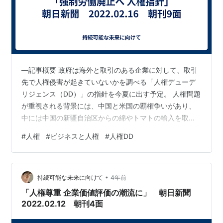
―記事概要 政府は海外と取引のある企業に対して、取引
先で人権侵害が起きていないかを調べる「人権デューデ
リジェンス（DD）」の指針を今夏に出す予定。 人権問題
が重視される背景には、中国と米国の覇権争いがあり、
中には中国の新疆自治区からの綿やトマトの輸入を取り
やめる米国企業も相次いでいる。 政府が昨年11月に公表
#
人権
#
ビジネスと人権
#
人権DD
した東証1部・2部上場企業に向けたアンケートでは、人
権DDを実施している企業は約半数で、実施していない理
由の中で32％と最も多かったのが「人権DDの方法がわか
•
らない」。 経産省は、2021年度中に、企業の海外取引先
持続可能な未来に向けて
4年前
に人権DDの専門家を派遣する事業を開始する。 ―コメン
「人権尊重 企業価値評価の潮流に」 朝日新聞
ト 海外は人種や民族が…
2022.02.12 朝刊4面