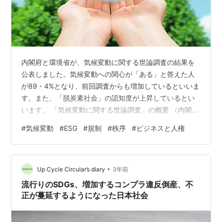
内閣府と環境省が、気候変動に関する世論調査の結果を
公表しました。気候変動への関心が「ある」と答えた人
が89・4%となり、前回調査からも増加しているといいま
す。また、「脱炭素社会」の認知度が上昇しているとい
います。 「気候変動に関する世論調査」の概要 （内閣府
政府広報室） また、気候変動がもたらす影響の中で、
#
気候変動
#
ESG
#
規制
#
秩序
#
ビジネスと人権
「問題」と思うことでは、「農作物の収量・品質の低下
といった食料不安」が86％と最も多く、「気象災害の増
加」（76％）や「豪雨や暴風によるインフラ被害」
•
（70％）と次いたといいます。この夏の歴史的な猛暑に
Up Cycle Circular’s diary
3年前
よる農作物の価格の高騰が影響したのではないかと分析
流行りのSDGs、増加するコンプラ違反倒産、不
されているそうです。 気候変動や生物多様…
正が蔓延するようになった日本社会