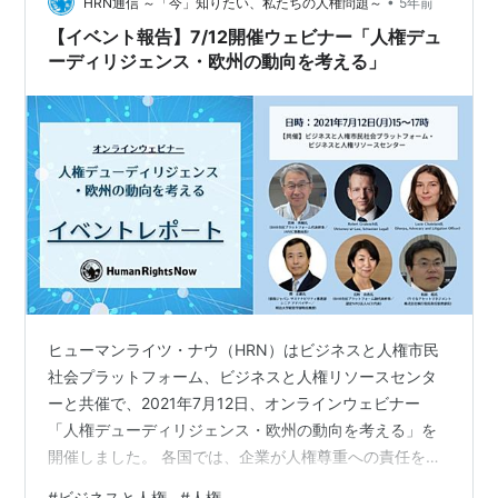
•
谷川知子氏は、「国際的に認められた人権の内容と行動
HRN通信 ～「今」知りたい、私たちの人権問題～
5年前
計画の理解が進むよう、政府も注力してほしい」と、ま
【イベント報告】7/12開催ウェビナー「人権デュ
た世界銀行のカルロス・ブリート上級社会開…
ーディリジェンス・欧州の動向を考える」
ヒューマンライツ・ナウ（HRN）はビジネスと人権市民
社会プラットフォーム、ビジネスと人権リソースセンタ
ーと共催で、2021年7月12日、オンラインウェビナー
「人権デューディリジェンス・欧州の動向を考える」を
開催しました。 各国では、企業が人権尊重への責任を果
たすために、人権デューディリジェンスの法制化が進ん
#
ビジネスと人権
#
人権