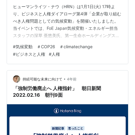
ヒューマンライツ・ナウ（HRN）は1月1日(火) 17時よ
り、ビジネスと人権ダイアローグ第4弾「企業が取り組む
べき人権問題としての気候変動」を開催いたしました。
当イベントでは、FoE Japan気候変動・エネルギー担当
スタッフの深草 亜悠美氏、第一生命ホールディングス経
営企画ユニットフェロー兼第一生命保険運用企画部フェ
#
気候変動 ＃COP26 ＃climatechange
ローの銭谷美幸氏、青年環境NGO Climate Youth Japan
#
ビジネスと人権
#
人権
副代表の黒瀬陽氏をゲストスピーカーとしてお迎えし、
ビジネスと人権の観点から、企業が取り組むべき人権問
題としての気候変動についてお話しいただきました。 開
会の挨拶•ビジネスと人権についての動画 深草亜悠美氏
•
持続可能な未来に向けて
4年前
…
「強制労働廃止へ 人権指針」 朝日新聞
2022.02.16 朝刊9面