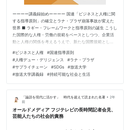
ーーーー講義録始めーーーー 国連「ビジネスと人権に関
する指導原則」の確立とラナ・プラザ崩落事故が変えた
世界 ■ ラギー・フレームワークと指導原則の誕生 こうし
た国際的な人権・労働の規範をベースとしつつ、企業活
動と人権の関係を考えるうえで、新たな国際規範として
確立した極めて重要な文書が、「国連ビジネスと人権に
#
ビジネスと人権
#
国連指導原則
関する指導原則」です。英語では、Guiding Principles on
#
人権デュー・デリジェンス
#
ラナ・プラザ
Business and Human Rights: Implementing the United
#
サプライチェーン
#
SDGs
#
放送大学
Nations “Protect, Respect and Remedy” Framework と
#
放送大学講義録
#
持続可能な社会と生活
いいます。この指…
•
「論語を現代に活かす」 時代を超えて読まれた名著
2年
前
オールドメディア フジテレビの長時間記者会見、
芸能人たちの社会的責務