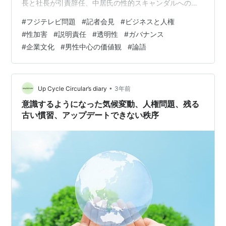
長と社長が引責辞任、中居氏の性的スキャンダルへの対
応めぐり - BBCニュース 会見には191媒体の計437人が参
#
フジテレビ問題
#
記者会見
#
ビジネスと人権
加したそうです。フジテレビはバラエティー番組やドラ
#
性加害
#
説明責任
#
透明性
#
ガバナンス
マなどを休止し、報道番組「Live News イット！」で会
#
企業文化
#
男性中心の価値観
#
論語
見終了までCMをはさまず中継していました。異常事態と
いってよさそうです。 会見の冒頭、嘉納会長は、「人権
意識の不足で十分なケアができなかった。女性に心から
おわびする」…
•
Up Cycle Circular’s diary
3年前
意識するようになった気候変動、人権問題、残る
古い慣習、アップデートできない秩序