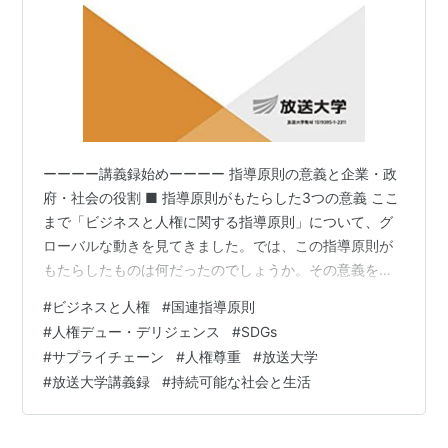
ーーーー講義録始めーーーー 指導原則の意義と企業・政
府・社会の役割 ■ 指導原則がもたらした3つの意義 ここ
まで「ビジネスと人権に関する指導原則」について、グ
ローバルな動きを見てきました。では、この指導原則が
もたらしたものは何だったのでしょうか。その意義を少
し整理して考えてみたいと思います。社会の持続可能性
#
ビジネスと人権
#
国連指導原則
をどうすれば実現できるのか、問題解決のあり方や具体
#
人権デュー・デリジェンス
#
SDGs
的な方法を考えるうえで、ここからは非常に貴重な示唆
#
サプライチェーン
#
人権尊重
#
放送大学
が得られます。人権というと、どうしても理念や価値の
#
放送大学講義録
#
持続可能な社会と生活
話に見えがちです。しかし、持続可能な社会をつくるた
めには、理念を理念のまま終わらせず、制度、経営、政
策、日々の取引、消費、投資の中に組み込んで…