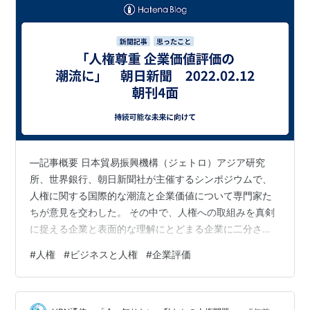
―記事概要 日本貿易振興機構（ジェトロ）アジア研究
所、世界銀行、朝日新聞社が主催するシンポジウムで、
人権に関する国際的な潮流と企業価値について専門家た
ちが意見を交わした。 その中で、人権への取組みを真剣
に捉える企業と表面的な理解にとどまる企業に二分され
ることや、日本は歴史的な経緯もあって人権を狭くとら
#
人権
#
ビジネスと人権
#
企業評価
える傾向にあることなどが意見としてでた。 政府は2020
年10月に「『ビジネスと人権』に関する行動計画」を策
定したが、企業の動きは鈍い。これに対して経団連の長