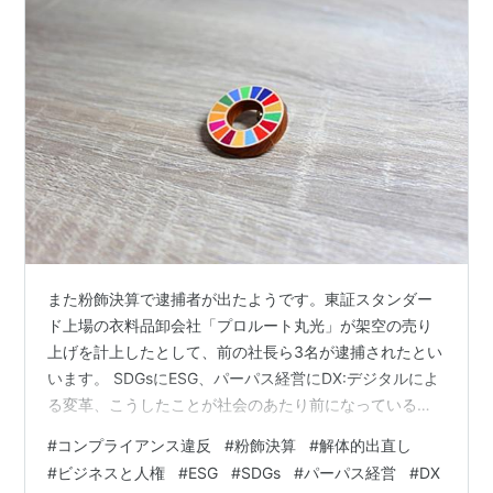
また粉飾決算で逮捕者が出たようです。東証スタンダー
ド上場の衣料品卸会社「プロルート丸光」が架空の売り
上げを計上したとして、前の社長ら3名が逮捕されたとい
います。 SDGsにESG、パーパス経営にDX:デジタルによ
る変革、こうしたことが社会のあたり前になっているの
であれば、企業経営が健全化し、企業は社会に貢献し、
#
コンプライアンス違反
#
粉飾決算
#
解体的出直し
それを通して好業績を残し、成長していくはずなのでし
#
ビジネスと人権
#
ESG
#
SDGs
#
パーパス経営
#
DX
ょうが、どうにも現実は乖離しているようです。 コンプ