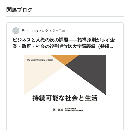
関連ブログ
•
F-nameのブログ
2ヶ月前
ビジネスと人権の次の課題――指導原則が示す企
業・政府・社会の役割 #放送大学講義録（持続可
能な社会と生活第4回その7）