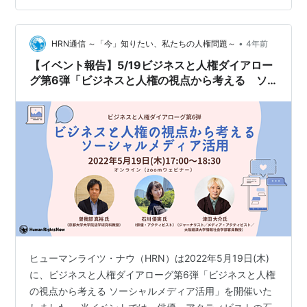
ライアンス違反倒産が最多、コロナ禍の迅速融資の副作
用 - 日本経済新聞 まだまだ旧態依然のままで私利私欲に
まみれ、目先の利益ばかりに執着する人が多いのでしょ
•
HRN通信 ～「今」知りたい、私たちの人権問題～
4年前
うか。 鬼畜の所業とまでいわれ…
【イベント報告】5/19ビジネスと人権ダイアロー
グ第6弾「ビジネスと人権の視点から考える ソ
ーシャルメディア活用」
ヒューマンライツ・ナウ（HRN）は2022年5月19日(木)
に、ビジネスと人権ダイアローグ第6弾「ビジネスと人権
の視点から考える ソーシャルメディア活用」を開催いた