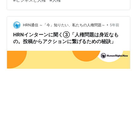
でいます。中でも、その動きは欧州で特に顕著です。現
在は、EUレベルでの環境・人権デューディリジェンス法
制について議論されており、先日は、ドイツでも法律が
•
可決されました。 本ウェビナーでは、昨年10月に公表さ
HRN通信 ～「今」知りたい、私たちの人権問題～
5年前
れた日本の行動計画の概要、そして現在の日本企業の取
HRNインターンに聞く③「人権問題は身近なも
り組みや、フランスとドイツの法制度と…
の。投稿からアクションに繋げるための秘訣」
ヒューマンライツ・ナウ（以下、HRN）でインターンを
している学生同士のインタビュー企画「HRNインターン