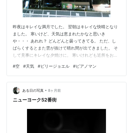
昨夜はキレイな満月でした。 翌朝はキレイな快晴となり
ました。 寒いけど、天気は恵まれたかなと思いき
や・・・ あれれ？ どんどんと曇ってきてる。 ただ、し
ばらくするとまた雲が抜けて晴れ間が出てきました。 そ
して見事にキレイな夕焼けに。 寒いけれども近所をお散
歩。 ラジオからは『ピアノマン』が流れてきました。
#
空
#
天気
#
ビリージョエル
#
ピアノマン
www.youtube.com www.youtube.com
www.youtube.com いつもどこかで聞いてるから記憶に
はあるんですけど。 でも曲名だったり歌手名とかは今回
•
初めて知りました。 そっか、ビリージョエルのピアノマ
ある日の写真
8ヶ月前
ンか。 とりあえずブログに書いておこう。 また忘れてし
ニューヨーク52番街
まうの…