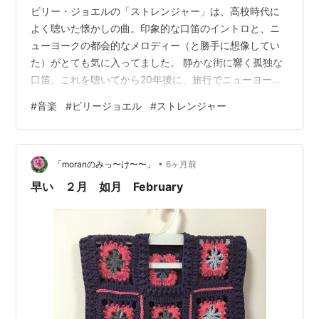
ビリー・ジョエルの「ストレンジャー」は、高校時代に
よく聴いた懐かしの曲。印象的な口笛のイントロと、ニ
ューヨークの都会的なメロディー（と勝手に想像してい
た）がとても気に入ってました。 静かな街に響く孤独な
口笛。これを聴いてから20年後に、旅行でニューヨーク
へ行ってみましたが、この曲で想像した街とは全然違っ
#
音楽
#
ビリージョエル
#
ストレンジャー
て、人が多くて騒々しかった。今のこの街では、ビリ
ー・ジョエルの口笛は響かないと思う。(^^;)
www.youtube.com ランキング参加中好きなものは好き
•
だから・・・ ランキング参加中gooからきました
「moranのみっ〜け〜〜」
6ヶ月前
早い ２月 如月 February