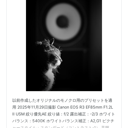
以前作成したオリジナルのモノクロ用のプリセットを適
用 2025年11月29日撮影 Canon EOS R3 EF85mm F1.2L
II USM 絞り優先AE 絞り値：f/2 露出補正：-2/3 ホワイト
バランス：5400K ホワイトバランス補正：A2,G1 ピクチ
ャースタイル：スタンダード（コントラスト-1） 高輝度