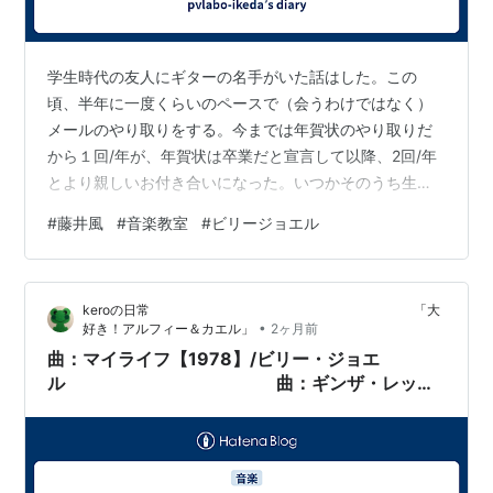
学生時代の友人にギターの名手がいた話はした。この
頃、半年に一度くらいのペースで（会うわけではなく）
メールのやり取りをする。今までは年賀状のやり取りだ
から１回/年が、年賀状は卒業だと宣言して以降、2回/年
とより親しいお付き合いになった。いつかそのうち生き
てるうちに会って（恐らく40年近く会っていない）、２
#
藤井風
#
音楽教室
#
ビリージョエル
人の音楽会をやろうという、ちょっと魅力的な構想につ
いて会話をしている。いつどこで実現するかは分からな
い。それこそ「元気なうち」にやらないと手遅れになり
keroの日常 「大
かねない。で、彼はいいなあーと思った曲は、耳でコピ
•
好き！アルフィー＆カエル」
2ヶ月前
ーしすぐギターで弾くことのできるタイプだった。私は
曲：マイライフ【1978】/ビリー・ジョエ
ピアノでコードをバッキングで弾ける程度で、いい…
ル 曲：ギンザ・レッ
ド・ウィウィ【1976】/デイヴ