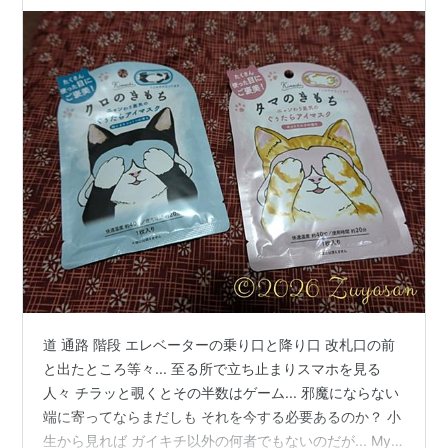
道 通路 階段 エレベーターの乗り口と降り口 改札口の前
と出たところ等々... 至る所で立ち止まりスマホを見る
人々 チラッと覗くとその半数はゲーム... 邪魔にならない
端に寄ってならまだしも それを今する必要あるのか？ 小
生から見れば ガイキチ以外の何者でもないのだが... My