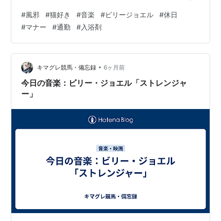
wife loves these kinds of things こんにちはＺＵＹＡさ
#
風邪
#
猫好き
#
音楽
#
ビリージョエル
#
休日
んです♪ 休日の朝、目が覚めると明らかに風邪を引いてい
#
マナー
#
通勤
#
入浴剤
ました😣 歳を重ねて来た近年、（風邪の）前兆と言うか
兆候が見られないのに一晩で風邪を引くことが多いよう
な気がします。 昨夜も仕事帰りにいつものお好み焼き居
酒屋に寄り、「明日は何処…
•
キマグレ競馬・備忘録
6ヶ月前
今日の音楽：ビリー・ジョエル「ストレンジャ
ー」