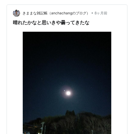
の「Honesty」と教えていただき この時初めて知りまし
•
た その後 レコード店に走りました 「ニューヨーク５２
きままな雑記帳（anchachangのブログ）
8ヶ月前
番街」のアルバムに入っている 曲🎧で良い曲が多いです
晴れたかなと思いきや曇ってきたな
ね♪ …