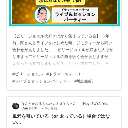
【ビリージョエル大好きばかり集まっている会】 ３年
前、関さんとライブをはじめた時、ジモティーから問い
合わせがありました。 「ビリージョエルが好きな人ばか
り集まってビリージョエルの曲を歌う会がありますが、
よかったら参加しませんか？」という内容でした。 そし
て二人で参加し、そこからご縁がどんどん広がりまし
#
ビリージョエル
#
ドラマーちゃーりー
た。 まだ、３年なんですね。濃い時間が過ぎたので、も
#
ライブ＆セッションパーティー
#
城山由紀
う１０年以上たっているような気がします。 ビリージョ
エル本人はピアノボーカルです。 ですから、ピアニスト
には上手な人かプロを入れたほうがいい、と僕は感じま
なんとかなるもんだよＺＵＹＡさん！（Hey, ZUYA. You
した。 そこで、身近にいたピアニストで、僕の娘が通う
•
Can Do It!）
6ヶ月前
幼稚園にボランティアで賛美歌を引いていた…
風邪を引いている（or 太っている）場合ではな
い...