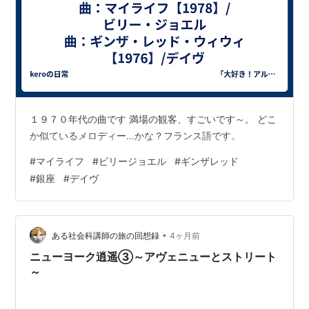
１９７０年代の曲です 満場の観客、すごいです～。 どこ
か似ているメロディー…かな？フランス語です。
#
マイライフ
#
ビリージョエル
#
ギンザレッド
#
銀座
#
デイヴ
•
ある社会科講師の旅の回想録
4ヶ月前
ニューヨーク逍遥③～アヴェニューとストリート
～