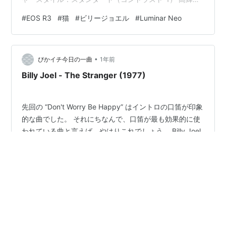
側・階調優先：する ISO：200（オート） AFモード：ワ
#
EOS R3
#
猫
#
ビリージョエル
#
Luminar Neo
ンショット AF 測距エリア選択モード：スポット1点AF 現
像ソフト：Digital Photo Professional 4 編集ソフト：
Luminar Neo 元の写真 現像ソフト：Digital Photo Pr…
•
ぴかイチ今日の一曲
1年前
Billy Joel - The Stranger (1977)
先回の “Don't Worry Be Happy” はイントロの口笛が印象
的な曲でした。 それにちなんで、口笛が最も効果的に使
われている曲と言えば、やはりこれでしょう。 Billy Joel
(ビリー・ジョエル) の “The Stranger” (『ストレンジャ
ー』) 彼の5枚目のアルバムからのタイトルトラック。 超
有名なビリーの代表曲ですが、本国ではシングルカット
#
BILLY JOEL
#
The Stranger
#
ビリージョエル
されておらず、シングルヒットしたのは日本だけという
#
ストレンジャー
のは意外でした。 しかし、日本での人気はスゴかった。
邦楽に混じったオリコン総合チャートで最高2位を獲得
(人気絶頂のピンクレディーには勝てなかった)。洋楽シン