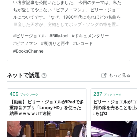
い考察記事を公開いたしました。 今回のテーマは、私た
ちが愛してやまない「ピアノ・マン」、ビリー・ジョエ
ルについてです。 "なぜ、1980年代にあれほどの名曲を
量産した天才が、突如としてポップ・ソングの筆を置い
てしまったのか？" ずっと心に引っかかっていたこの疑
#
ビリージョエル
#
BillyJoel
#
ドキュメンタリー
問。最新のドキュメンタリーや当時の記録を紐解き、
#
ピアノマン
#
裏切りと再生
#
レコード
Books Channelなりの視点でその「深奥」を研究してみ
#
BooksChannel
ました。 ■ 100億円超の裏切りと、芸術家のプライド 研
究を進める中で見えてきたのは、単なる「才能の枯渇」
などではない、あまりにも過酷な現実でした。 義兄（身
ネットで話題
もっと見る
内）…
409
287
ブックマーク
ブックマーク
【動画】 ビリー・ジョエルがiPadで多
ビリー・ジョエルがコ
重録音アプリ「Loopy HD」を使った
列の席を売ることを止
結果ｗｗｗｗ : IT速報
: らばQ