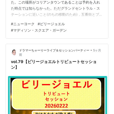
た。この場所がコリアンタウンであることは予約を入れ
た時点では知らなかった。ただグランドセントラル・ス
テーションに近いこと(のちの移動のため)，五番街とブロ
ードウェーにアクセスしやすいマンハッタンの中心であ
#
ニューヨーク
#
ビリージョエル
ること，もちろん手軽な値段などを考え抜いた上での選
#
マディソン・スクエア・ガーデン
択であった。 街にくりだす。初日はすぐそばのブロード
ウェイを北上し，ハーレムで折り返して五番街を下って
帰って来る。 今，いるのはニューヨーク市のマンハッタ
•
ドラマーちゃーりーライブ＆セッションパーティー
5ヶ月
ン。市は5つの地区で構成されていることは前述した。マ
前
ンハッタン，マンハッタン地区あるいはマ…
vol.79【ビリージョエルトリビュートセッショ
ン】