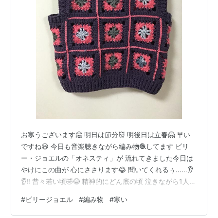
お寒うございます🥶 明日は節分👹 明後日は立春🤗 早い
ですね😃 今日も音楽聴きながら編み物🧶してます ビリ
ー・ジョエルの「オネスティ」が 流れてきました今日は
やけにこの曲が 心にささります😂 聞いてくれるぅ……👂
👂‼️ 昔々若い頃🤣😂 精神的にどん底の頃 泣きながら1人
入ったスナックで 流れていた💿初めて聴いた曲で 歌詞の
#
ビリージョエル
#
編み物
#
寒い
意味は解らないけど 歌声が心に響きました マスターに
「誰が歌ってるの？」と聞いたところ ビリー・ジョエル