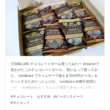
TOM&LUKE チョコレートボール買ってみたー Amazonで
見かけたこのチョコレートボール。 気になって買ってみ
た。 tom&luke プライムデーで使える1000円クーポンを
ゲットするためだったんだが。 tom&luke 砂糖不使用だ
って。 tom&luke お！ ちゃんと満足できるくらい甘いよ
～(^▽^) デーツの甘さだけなんだってさ。 ナッツがたっ
#
チョコレート おすすめ
#
ビーガンスイーツ
ぷり。 乳製品も不使用でビーガンにもOK。 チョコレー
#
ダイエット
トとカントリーマアムの中間くらいの食感。 たぶん、ダ