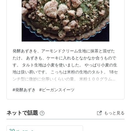
発酵あずきを、アーモンドクリーム生地に抹茶と混ぜた
たけ。 あずきも、ケーキに入れるとなかなか合うもので
す。 タルト生地は小麦を使いました。 やっぱり小麦の生
地は扱い易いです。 こっちは米粉の生地のタルト。 18セ
ンチ型に微妙に分厚いくらいの量。 米粉１００グラム、
アーモンドプードル70グラム、片栗粉20グラム、塩少
#
発酵あずき
#
ビーガンスイーツ
し、米油60グラム、アガベシロップ40グラムを混ぜて、
型に伸ばしつけて、ピケして170度15分、空焼き。 サツ
マイモとカボチャを茹でて250グラム、ペーストにし、
ネットで話題
もっと見る
アガペシロップ40グラムくらいと、水で適当にのばして
裏ごしして型に流して２０分焼きました。 リンゴをアガ
ペシロップ適当、ラ…
20