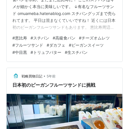
メが細かく本当に美味しいです。 ↓有名なフルーツサン
ド omuameba.hatenablog.com スチパングッズまで売ら
れてます。 平日は混まなくていいですね！ 近くには日本
初のビーガンフルーツサンドもあります。 恵比寿周辺は
激戦区です。 omuameba.hatenablog.com
#
恵比寿
#
スチパン
#
高級食パン
#
チーズオムレツ
#
フルーツサンド
#
ダカフェ
#
ビーガンスイーツ
#
中目黒
#
トリュフバター
#
生スチパン
•
戦略買物日記
5年前
日本初のビーガンフルーツサンドに挑戦