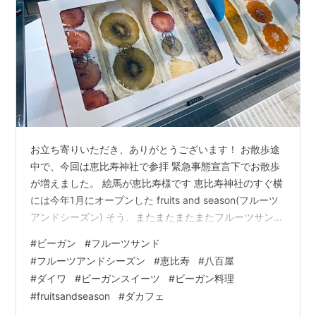
お立ち寄りいただき、ありがとうございます！ お散歩途
中で、今回は恵比寿神社で参拝 緊急事態宣言下でお散歩
が増えました。 絵馬が恵比寿様です 恵比寿神社のすぐ横
には今年1月にオープンした fruits and season(フルーツ
アンドシーズン) そう、またまたまたまたフルーツサンド
のお店です でも、こちらは動物性食品を使用しないビー
#
ビーガン
#
フルーツサンド
ガンタイプのフルーツサンドです。(乳製品・卵不使用)
#
フルーツアンドシーズン
#
恵比寿
#
八百屋
ショーウィンドウの中で果物が一際輝いて見えますね プ
#
ダイワ
#
ビーガンスイーツ
#
ビーガン料理
レゼント用にボックスもあります この時すでにお腹いっ
#
fruitsandseason
#
ダカフェ
ぱいだったので3つだけ購入 ショーウィンドウの中じゃ