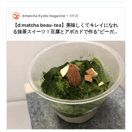
なくてもフルーツの断面が美しい 萌え断 更に半分にカ
ッ…
•
d:matcha Kyoto magazine
6年前
【d:matcha beau-tea】美味しくてキレイになれ
る抹茶スイーツ！豆腐とアボカドで作る”ビーガン
宇治抹茶ティラミス”レシピ。