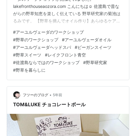
lakefronthouseaozora.com こんにちは☺ 佐渡島で昔な
がらの野草知恵を楽しく伝えている 野草研究家の菊池は
るみです。 【野草を摘んでオイル作り】あらゆるケアに
使える野草oilを作りました。 講師はいつも天女のような
#
アーユルヴェーダのワークショップ
石川先生。 アーユルヴェーダの丁寧に自分や自然に向き
#
野草のワークショップ
#
アーユルヴェーダオイル
合う考え方が大好きです。 セルフマッサージでできるヘ
#
アーユルヴェーダヘッドスパ
#
ビーガンスイーツ
ッドスパのやり方もレクチャーしてくださいました。 頭
#
野草スイーツ
#
レイクフロント青空
皮は頭の大部分を占める面積をもっているので、 ここを
#
佐渡島ならではのワークショップ
#
野草研究家
きちんとケアすればお顔のたるみや, 眼精疲労なども緩和
#
野草を暮らしに
されるそう…
•
フツーのブログ
5年前
TOM&LUKE チョコレートボール