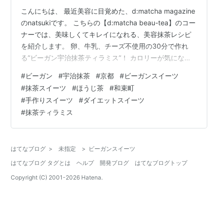
こんにちは、 最近美容に目覚めた、d:matcha magazine
のnatsukiです。 こちらの【d:matcha beau-tea】のコー
ナーでは、美味しくてキレイになれる、美容抹茶レシピ
を紹介します。 卵、牛乳、チーズ不使用の30分で作れ
る”ビーガン宇治抹茶ティラミス”！ カロリーが気になる
方も安心して食べていただける、ダイエットスイーツで
#
ビーガン
#
宇治抹茶
#
京都
#
ビーガンスイーツ
もあります＾＾ ビーガンって何？美味しいの？ ビーガン
#
抹茶スイーツ
#
ほうじ茶
#
和束町
とは、お肉や乳製品や卵、そのほかの動物性製品を購入
#
手作りスイーツ
#
ダイエットスイーツ
したり、食べたりしないベジタリアンのことです。 ベジ
#
抹茶ティラミス
タリアンは、野菜を中心とした食生活をおくる菜食主義
者のことなので、ビーガンはベジタリアンの中の…
はてなブログ
>
未指定
>
ビーガンスイーツ
はてなブログ タグとは
ヘルプ
開発ブログ
はてなブログトップ
Copyright (C) 2001-
2026
Hatena.