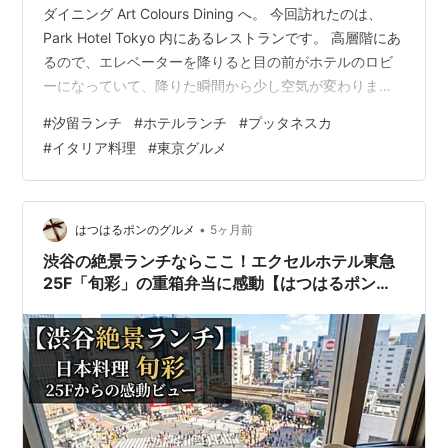
ダイニング Art Colours Dining へ。 今回訪れたのは、
Park Hotel Tokyo 内にあるレストランです。 高層階にあ
るので、エレベーターを降りると目の前がホテルのロビ
ーになっていて、降りた瞬間から少し空気が変わりま
す。 大きな窓がある落ち着いた空間。 目の前にはビルが
#
汐留ランチ
#
ホテルランチ
#
プッタネスカ
ありますが、その隙間から浜離宮と勝どきのタワーマン
#
イタリア料理
#
東京グルメ
ション群が見えて、「都会の景色って、こういう感じだ
ったなぁ」と思いました。 今回いただいたのは、スー
プ・パスタ・パン・コーヒーのランチセット。 お値段は
2,000円でした。 この辺りだとパスタ単品でも1,5…
•
はつはるポンのグルメ
5ヶ月前
渋谷の絶景ランチならここ！エクセルホテル東急
25F「旬彩」の重箱弁当に感動【はつはるポンの
グルメ】