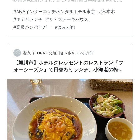
探したら良い時間がなく渋谷に行くことに。 休日の渋谷
#
ANAインターコンチネンタルホテル東京
#
六本木
や六本木は混んでいるのであまり行かないのですが、
#
ホテルランチ
#
ザ・ステーキハウス
久々のお出かけです。映画が午前の回だったので外出つ
#
高級ハンバーガー
#
まんが肉
いでにお昼をちょっと奮発しようと、ANAインターコン
チネンタルホテル東京 に入っている ザ・ステーキハウス
でランチしてみました。 ザ・ステーキハウス ロビー階の
1つ上のフロアです（画像クリックで…
•
都良（TORA）の旭川食べ歩き
7ヶ月前
【旭川市】ホテルクレッセントのレストラン「フ
ォーシーズン」で日替わりランチ、小海老の特製
天津飯