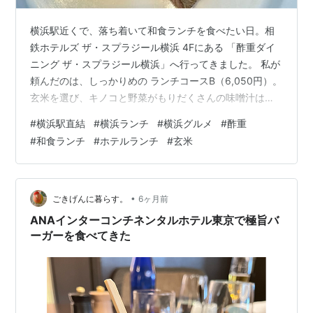
横浜駅近くで、落ち着いて和食ランチを食べたい日。相
鉄ホテルズ ザ・スプラジール横浜 4Fにある 「酢重ダイ
ニング ザ・スプラジール横浜」へ行ってきました。 私が
頼んだのは、しっかりめの ランチコースB（6,050円）。
玄米を選び、キノコと野菜がもりだくさんの味噌汁はお
かわりもしました。 さらに嬉しいのが、酢重は「コース
#
横浜駅直結
#
横浜ランチ
#
横浜グルメ
#
酢重
だけのお店」じゃなくて、2,000円前後のランチもあるこ
#
和食ランチ
#
ホテルランチ
#
玄米
と。今回は、実食レビュー＋メニュー価格帯もまとめて
おきます。 酢重ダイニング ザ・スプラジール横浜とは？
（アクセス・雰囲気） 店名：酢重ダイニング ザ・スプラ
ジール横浜 ジャンル：日本料理 住所：神奈川県横浜市神
•
ごきげんに暮らす。
6ヶ月前
奈川区鶴屋町…
ANAインターコンチネンタルホテル東京で極旨バ
ーガーを食べてきた