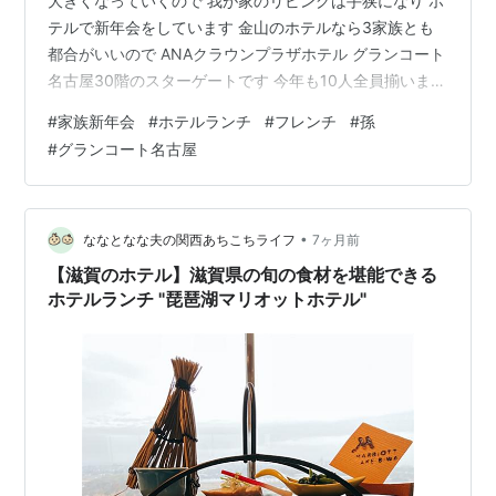
大きくなっていくので 我が家のリビングは手狭になり ホ
テルで新年会をしています 金山のホテルなら3家族とも
都合がいいので ANAクラウンプラザホテル グランコート
名古屋30階のスターゲートです 今年も10人全員揃いまし
た！ 普段、なかなか会えない孫っちたちに会えるのは何
#
家族新年会
#
ホテルランチ
#
フレンチ
#
孫
よりうれしい💕 食事はフレンチのフルコースですが どれ
#
グランコート名古屋
もおいしかったです👌 お子様メニュー 息子たちが結婚し
てからも ずっと元家でやってきた和風新年会とは違うけ
ど 私の手作りお節もお裾分けしました 懐かしい味でし
ょ？ みんなそれぞれ個性があってたのしみ💕 今年もみん
•
ななとなな夫の関西あちこちライフ
7ヶ月前
なそれぞれ元…
【滋賀のホテル】滋賀県の旬の食材を堪能できる
ホテルランチ "琵琶湖マリオットホテル"