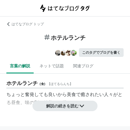
はてなブログ トップ
ホテルランチ
このタグでブログを書く
言葉の解説
ネットで話題
関連ブログ
ホテルランチ
(
食
)
【
ほてるらんち
】
ちょっと奮発しても良いから美食で癒されたい人々がと
る昼食。味の割に値段はお得。
解説の続きを読む