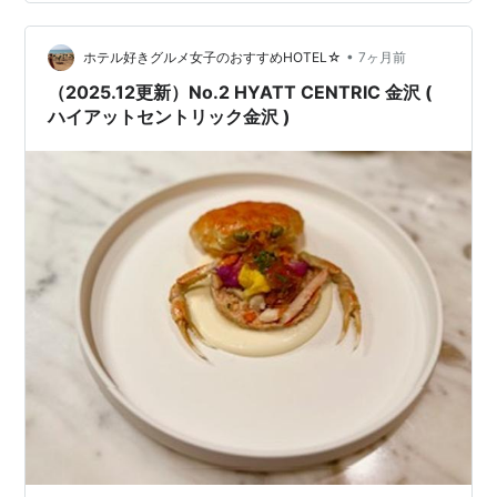
め ホテル内レストラン Grill & Dining G 概要 住所：〒
524-0101 滋賀県守山市今浜町十軒家2876 12階 営業時
•
間：11:30〜14:30 / 17:00〜22:0…
ホテル好きグルメ女子のおすすめHOTEL☆
7ヶ月前
（2025.12更新）No.2 HYATT CENTRIC 金沢 (
ハイアットセントリック金沢 )