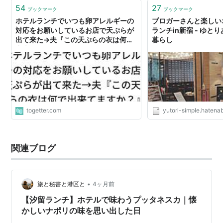
のと制服が似ていて。 こちらは皆…
54
27
ブックマーク
ブックマーク
ホテルランチでいつも卵アレルギーの
ブロガーさんと楽しい
対応をお願いしているお店で天ぷらが
ランチin新宿 - ゆと
出て来た→夫『この天ぷらの衣は何で
暮らし
出来てますか？』
togetter.com
yutori-simple.hatena
関連ブログ
•
旅と秘書と港区と
4ヶ月前
【汐留ランチ】ホテルで味わうプッタネスカ｜懐
かしいナポリの味を思い出した日