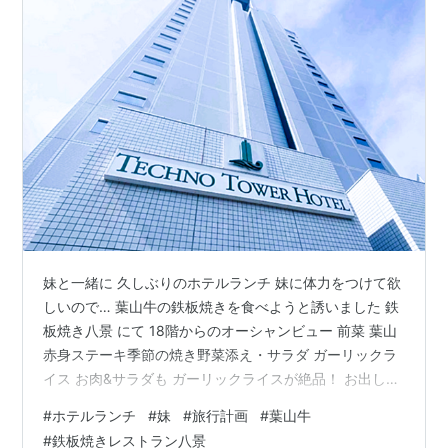
妹と一緒に 久しぶりのホテルランチ 妹に体力をつけて欲
しいので… 葉山牛の鉄板焼きを食べようと誘いました 鉄
板焼き八景 にて 18階からのオーシャンビュー 前菜 葉山
赤身ステーキ季節の焼き野菜添え・サラダ ガーリックラ
イス お肉&サラダも ガーリックライスが絶品！ お出しが
効いたお味噌汁に ほっこり💞 カウンター席から ゆった
#
ホテルランチ
#
妹
#
旅行計画
#
葉山牛
りと寛げる席に移動する デザート・珈琲 程よい甘さのデ
#
鉄板焼きレストラン八景