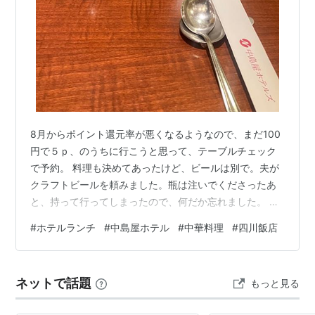
8月からポイント還元率が悪くなるようなので、まだ100
円で５ｐ、のうちに行こうと思って、テーブルチェック
で予約。 料理も決めてあったけど、ビールは別で。夫が
クラフトビールを頼みました。瓶は注いでくださったあ
と、持って行ってしまったので、何だか忘れました。 フ
ルーティーで美味しかったけど、中華には合わないか
#
ホテルランチ
#
中島屋ホテル
#
中華料理
#
四川飯店
な…。 これはつまみだったのかな？ 夫の方が先に来まし
た。麻婆豆腐のランチ。 わたしは冷やし豆乳担々麺。結
構辛かった。 そしてこの画像ではわからないけど麺が多
ネットで話題
もっと見る
くて。夕飯が食べられなくなるほど。 とはいえ、杏仁豆
腐は別腹よね。 サービスのスタッフ、鈴木学園リリウム