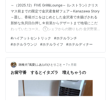
～（2025.12）FIVE Grill&Lounge～ (レストラン) クリス
マス前までの限定で金沢産食材フェア～Kanazawa Story
～題し、香箱ガニをはじめとした金沢港で水揚げされる
新鮮な魚貝目白押し☆前菜からデザートまで地場にこだ
わっていたコース。 ①シェフからの贈りもの 金沢野菜
のコールドプレスジュース 五郎島金時のチップ ②冷前
#
ハイアットセントリック
#
ホテルランチ
菜 香箱ガニ カリフラワーのピューレ カラフルカリフラ
#
ホテルラウンジ
#
ホテルライフ
#
ホテルディナー
ワー 蟹酢ジュレ ③スープ 香箱ガニのコンソメスープ カ
プチーノ仕立て 金沢金箔添え ④温前菜 鱈のフィレと白
子のフリット ⑤魚料理 金沢港産鰤のグリル 加賀蓮根の
ガレットとすり流し ⑥肉料理 国産…
•
雑種犬｢風愛(ふあ)｣のひとりごと
7ヶ月前
お留守番 するとイタズラ 増えちゃうの