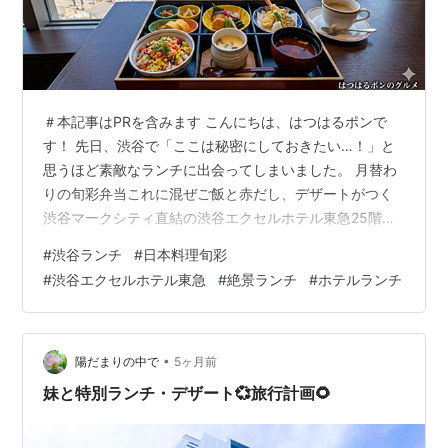
＃本記事はPRを含みます こんにちは、はつはるポンで
す！ 先日、渋谷で「ここは秘密にしておきたい…！」と
思うほど素敵なランチに出会ってしまいました。 月替わ
りの旬彩弁当これに混ぜご飯と赤だし、デザートがつく
渋谷マークシティ直結の渋谷エクセルホテル東急25階。
日本料理「旬彩」です。 地上100メートルの窓際席に案
#
渋谷ランチ
#
日本料理旬彩
内された瞬間、目の前に広がる大パノラマに思わず「わ
#
渋谷エクセルホテル東急
#
絶景ランチ
#
ホテルランチ
ぁ…！」と声が出てしまいました。 渋谷の眺望と美味し
い和食が楽しめるレストラン「旬彩」。画像はイメージ
渋谷の街を見下ろしながらいただく和食は、まさに至福
のひととき。 「渋谷ってどこも混んでいるし、ゆっくり
•
陽だまりの中で
5ヶ月前
落ち着ける場所がないかな？」 …
妹と特別ランチ・デザート💞旅行計画🌻