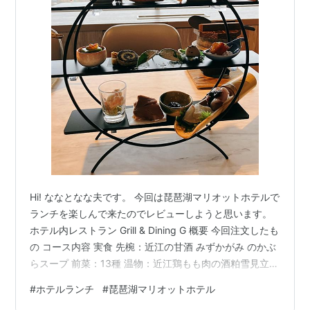
Hi! ななとなな夫です。 今回は琵琶湖マリオットホテルで
ランチを楽しんで来たのでレビューしようと思います。
ホテル内レストラン Grill & Dining G 概要 今回注文したも
の コース内容 実食 先椀：近江の甘酒 みずかがみ のかぶ
らスープ 前菜：13種 温物：近江鶏もも肉の酒粕雪見立て
食事：永源寺舞茸と蟹の釜飯 / 近江の赤味噌仕立て デザ
#
ホテルランチ
#
琵琶湖マリオットホテル
ート：みかん釜 りんごと金柑のほうじ茶ジュレ和え まと