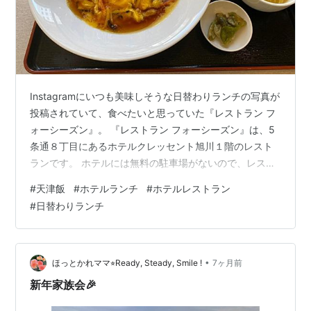
Instagramにいつも美味しそうな日替わりランチの写真が
投稿されていて、食べたいと思っていた『レストラン フ
ォーシーズン』。 『レストラン フォーシーズン』は、5
条通８丁目にあるホテルクレッセント旭川１階のレスト
ランです。 ホテルには無料の駐車場がないので、レスト
ランを利用するには近くのコインパーキングに車を入れ
#
天津飯
#
ホテルランチ
#
ホテルレストラン
なければなりません。 駐車料金がもったいなくて、なか
#
日替わりランチ
なか来る機会がなかったのですが、この日は午後から近
くで取材があったので、その前に立ち寄ってみました。
ホテルクレッセント旭川１階のロビーフロアにある『レ
ストラン フォーシーズン』は、明るく開放的な雰囲気。
•
ほっとかれママ⭐︎Ready, Steady, Smile !
7ヶ月前
気軽に利用できます。 実…
新年家族会🎉