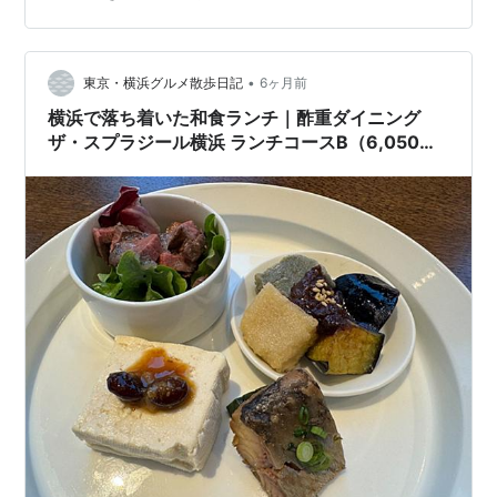
ザート そして 食後の珈琲をいただく きょうは ゆっくり
できるという妹と 秋に計画している海外旅行プランを も
う少し話したいので カフェに移動しました（笑） ココア
ラテ 行き先は ほぼ決定🤗 今から ワクワクしています…
•
東京・横浜グルメ散歩日記
6ヶ月前
横浜で落ち着いた和食ランチ｜酢重ダイニング
ザ・スプラジール横浜 ランチコースB（6,050
円）実食レビュー【玄米・具だくさん味噌汁おか
わり自由／2,000円台ランチも】