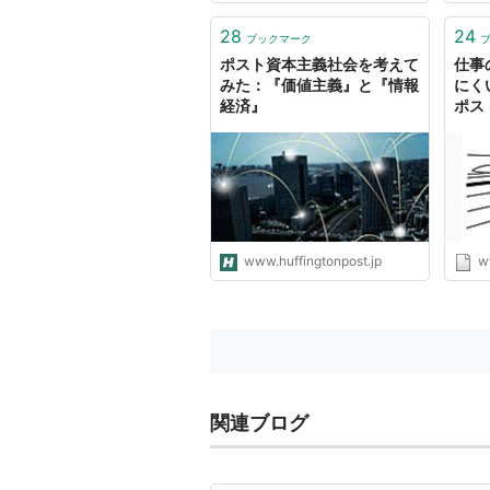
28
24
ブックマーク
ポスト資本主義社会を考えて
仕事
みた：『価値主義』と『情報
にく
経済』
ポス
www.huffingtonpost.jp
w
関連ブログ