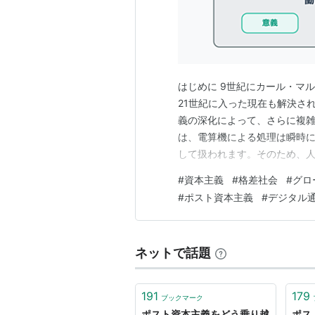
はじめに 9世紀にカール・マ
21世紀に入った現在も解決さ
義の深化によって、さらに複雑
は、電算機による処理は瞬時
して扱われます。そのため、
ています。本来、人間のため
#
資本主義
#
格差社会
#
グロ
出しているとも言えるでしょう
#
ポスト資本主義
#
デジタル
「できれば避けるべきもの」と
ネットで話題
191
179
ブックマーク
ポスト資本主義をどう乗り越
ポス