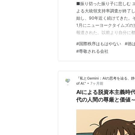
■振り切った振り子に悲しむ 
よる大統領支持率調査が終了し
始し、90年近く続けてきた。
1月にニューヨークタイムズの
報道された。以前より自分に
ると脅し続けている。今回の
#
国際秩序はもはやない
#
徳
すが、事実は分からない。 ま
#
尊敬される会社
「温暖化ガスが公衆の健康・福
『私とGemini：AIの思考を辿る、静かなる旅路』
•
of AI."
7ヶ月前
AIによる脱資本主義時
代の人間の尊厳と価値