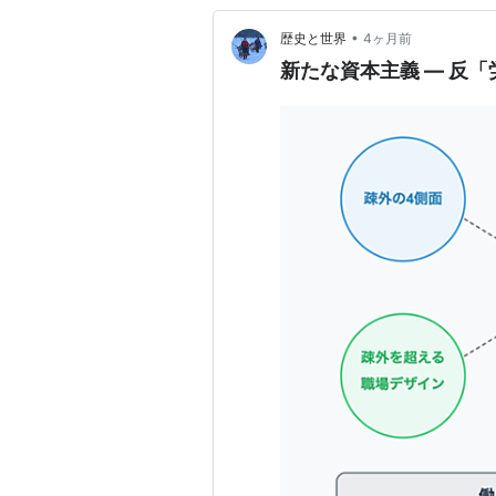
•
歴史と世界
4ヶ月前
新たな資本主義 ― 反