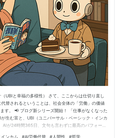
設計（UBIと幸福の多様性） さて、ここからは仕切り直し
Iに代替されるということは、社会全体の「労働」の価値
す。 📢 ブログ新シリーズ開始！ 「仕事がなくなった
Iが生む富と、UBI（ユニバーサル・ベーシック・インカ
 AIが24時間365日、文句も言わずに最高のパフォーマ
、人間が生きるためだけに働く必要はなくなるかもしれま
クインカム
#
AI労働代替
#
人間性
#
哲学