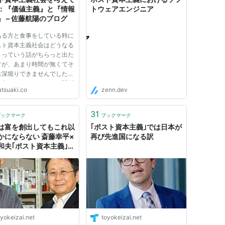
：『価値主義』と『情報
トウェアエンジニア
』 – 佐藤航陽のブログ
ある方と食事をしている時に
スト資本主義社会はどうなる
』っていう話がちらっと出た
すが、あまり時間が無くてそ
は深堀りできませんでした。
の中でテクノロジーとの関係
atsuaki.co
zenn.dev
んな感じになるだろうなーと
のがぼんやりあったのです
文章としては整理できていま
31
ブックマーク
ブックマーク
した。ちょうどイスラエ...
は富を創出してもこれ以
｢ポスト資本主義｣では日本が
かにならない 斎藤幸平×
再び先進国になる訳
和夫｢ポスト資本主義｣を
yokeizai.net
toyokeizai.net