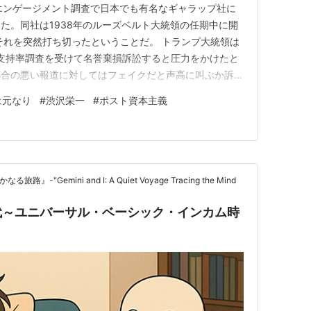
エンゲージメント調査で日本でも有名なギャラップ社に
た。同社は1938年のルーズベルト大統領の任期中に開
それを突然打ち切ったということだ。 トランプ大統領は
支持率調査を受けて名誉棄損訴訟すると圧力をかけたと
都合の悪い報道に対してはフェイクだと声高に叫ぶか訴え
ギャラップ社はホワイトハウスからの圧力を否定していま
は元なり
#
渋沢栄一
#
ポスト資本主義
た、トランプ大統領は2009年に米環境保護局が出した
祉を危険にさらしてい…
-"Gemini and I: A Quiet Voyage Tracing the Mind
代～ユニバーサル・ベーシック・インカム時
～