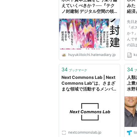
えていくべきか？──『テク
みた
ノ封建制 デジタル空間の領
経済
主たちが私たち農奴を支配す
先日
る とんでもなく醜くて、不
『ポ
公平な経済の話。』 - 基本読
か？
書
んで
の話
自分
huyukiitoichi.hatenadiary.jp
k
でこ
いう
が、
34
34
ブックマーク
せんで
Next Commons Lab | Next
人類
Commons Lab”は、さまざ
上豊
まな領域で活動するメンバー
水野
が集まり、プロジェクトを通
語る
じて地域社会と交わりなが
ら、 ポスト資本主義社会を
具現化する議論と実行の場で
す。
nextcommonslab.jp
to