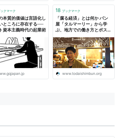
18
ブックマーク
ブックマーク
の本質的価値は言語化し
「腐る経済」とは何か パン
いところに存在する──
屋「タルマーリー」から学
ト資本主義時代の起業術
ぶ、地方での働き方とポスト
資本主義 - 東大新聞オンライ
ン
ww.gqjapan.jp
www.todaishimbun.org