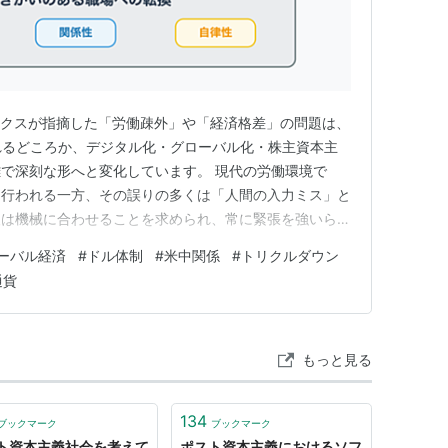
ルクスが指摘した「労働疎外」や「経済格差」の問題は、
れるどころか、デジタル化・グローバル化・株主資本主
で深刻な形へと変化しています。 現代の労働環境で
に行われる一方、その誤りの多くは「人間の入力ミス」と
人は機械に合わせることを求められ、常に緊張を強いられ
に存在するはずの技術が、逆に人間を従わせる構造を生み
ーバル経済
#
ドル体制
#
米中関係
#
トリクルダウン
。 また、日本のSNS空間では、「労働は辛いもの」
通貨
いう価値観が広く共有されて…
もっと見る
134
ブックマーク
ブックマーク
ト資本主義社会を考えて
ポスト資本主義におけるソフ