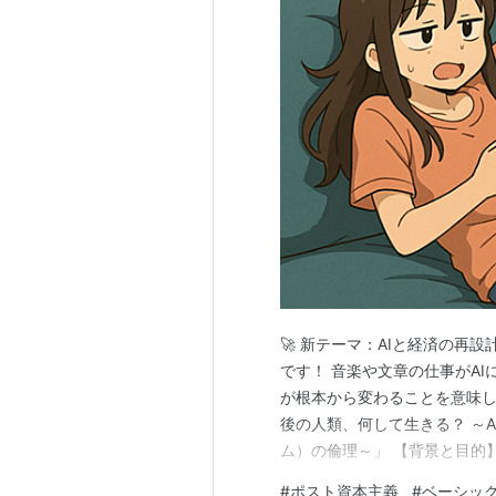
🚀 新テーマ：AIと経済の再
です！ 音楽や文章の仕事がA
が根本から変わることを意味しま
後の人類、何して生きる？ ～A
ム）の倫理～」 【背景と目的】
ンスで「富」を生み出すとき
#
ポスト資本主義
#
ベーシッ