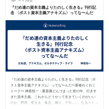
•
一
3年前
の"empat…
『だめ連の資本主義よりたのしく生きる』刊行記
念 〈ポスト資本主義アナキズム〉ってな〜んだ
『だめ連の資本主義よりたのしく生きる』刊行記念〈ポ
スト資本主義アナキズム〉ってな〜んだ〜新春わくわく
トーク〜 神長恒一・栗原康どんづまった世の中、行きす
ぎた資本主義、これからどうやって生きていくのがいい
のか。野草、焚き火、集住、踊り、デモ……。なるべく働
かないでたのしく生きていく方法を、だめ連的に、アナ