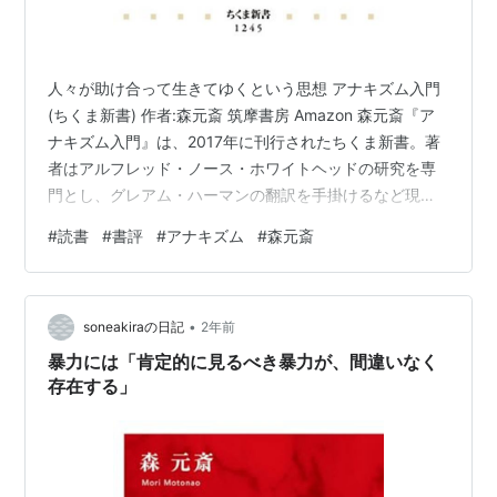
人々が助け合って生きてゆくという思想 アナキズム入門
(ちくま新書) 作者:森元斎 筑摩書房 Amazon 森元斎『ア
ナキズム入門』は、2017年に刊行されたちくま新書。著
者はアルフレッド・ノース・ホワイトヘッドの研究を専
門とし、グレアム・ハーマンの翻訳を手掛けるなど現代
の哲学に関わる仕事の一方、アナキズムに関する本を多
#
読書
#
書評
#
アナキズム
#
森元斎
く刊行している。本書はその最初の一冊だ。 さて、アナ
キズムという思想は、多くの人が知ってはいながら、あ
まりピンときていない考えなのではないかと想像する。
•
アナキズムは無政府主義と訳されることが多いが、その
soneakiraの日記
2年前
ように言われると、政府や国家なしに人間が秩序をもっ
暴力には「肯定的に見るべき暴力が、間違いなく
て生きていけるのだろうか？…
存在する」