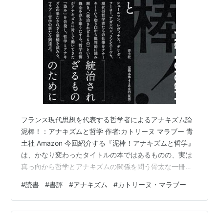
フランス現代思想を代表する哲学者によるアナキズム論
泥棒！：アナキズムと哲学 作者:カトリーヌ マラブー 青
土社 Amazon 今回紹介する『泥棒！アナキズムと哲学』
は、かなり変わったタイトルの本ではあるものの、実は
真っ向から哲学とアナキズムの関係を問う骨太な一冊。
著者のカトリーヌ・マラブーは1959年生まれのフランス
#
読書
#
書評
#
アナキズム
#
カトリーヌ・マラブー
の哲学者で、生前のジャック・デリダに師事しており、
いわゆる「フランス現代思想」に関しては現代を代表す
る書き手だ。 『ヘーゲルの未来: 可塑性・時間性・弁証