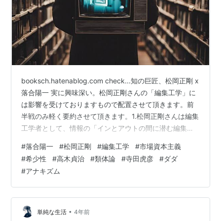
booksch.hatenablog.com check...知の巨匠、松岡正剛 x
落合陽一 実に興味深い。松岡正剛さんの「編集工学」に
は影響を受けておりますもので配置させて頂きます。前
半戦のみ軽く要約させて頂きます。1.松岡正剛さんは編集
工学者として、情報の「インとアウトの間に潜む編集」
という営みに着目し、情報編集の仕組みを研究・体系化
#
落合陽一
#
松岡正剛
#
編集工学
#
市場資本主義
している。2.小さい頃から昆虫の変化など「変化」に興
#
希少性
#
高木貞治
#
類体論
#
寺田虎彦
#
ダダ
味を持ち、新聞部に入って見出しの仕組みに気づき、
#
アナキズム
「編集」という言葉の意味に目覚めた。3.現代社会は市
場資本主義や物質主義に毒され、新しい文明論へのアク
セスが遅れていると感じている。41920年代に寺田虎彦
や…
•
単純な生活
4年前