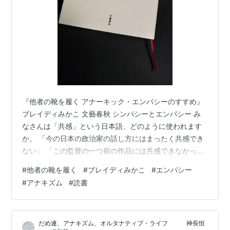
『他者の靴を履く アナーキック・エンパシーのすすめ』
ブレイディみかこ 文藝春秋 シンパシーとエンパシー み
なさんは「共感」という日本語、どのように使われます
か。 「今の日本の政治家の話し方にはまったく共感でき
ない」 「この監督の一つ前の作品には共感できなかった
けど、今回のには共感できた」 「この投稿に共感してい
#
他者の靴を履く
#
ブレイディみかこ
#
エンパシー
いねボタンを押してしまった」 とりあえず3つ、私なり
#
アナキズム
#
読書
に適当に「共感」を用いて文章を作ってみましたが、こ
れらの「共感」は英訳すると、おそらく"sympathy"にな
ります。ところが他方、英語ではもう一つ「共感」と訳
だめ連、アナキズム、オルタナティブ・ライフ 神長恒
される単語があります。"empathy"です。 英語圏でもこ