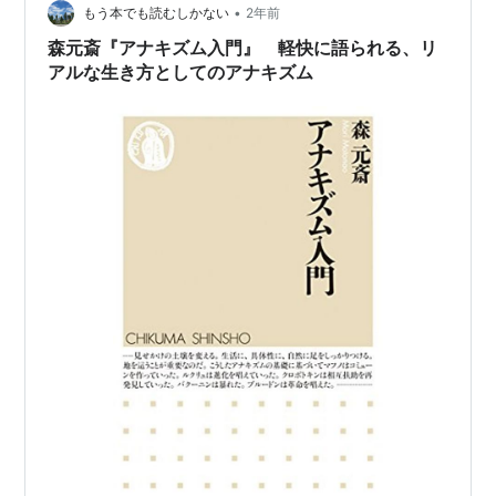
•
法』『偶発事の存在論: 破壊的可塑性についての試論』
もう本でも読むしかない
2年前
『抹消された快楽: クリトリスと思考』など訳書も多く、
森元斎『アナキズム入門』 軽快に語られる、リ
本書は2024年に刊…
アルな生き方としてのアナキズム