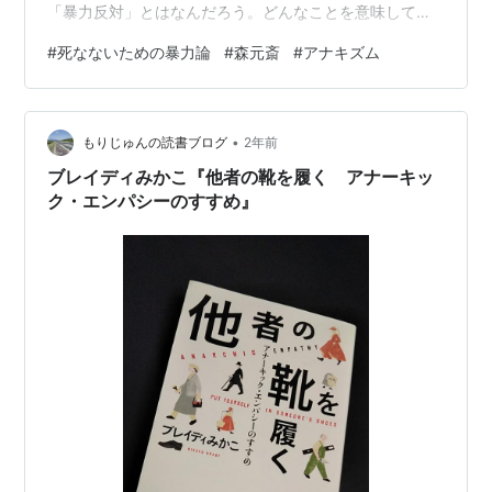
「暴力反対」とはなんだろう。どんなことを意味してい
るのか。作者は考えを進める。 「完全なる「暴力反対」
#
死なないための暴力論
#
森元斎
#
アナキズム
はマジで難しいということだ。―略―好むと好まざると
にかかわらず、人間は暴力にまみえているのだ。メルロ
ー＝ポンティという思想家は、「暴力は、我々が肉体を
•
持った存在である限り、我々の宿命なのだ」とまで述べ
もりじゅんの読書ブログ
2年前
ている」 暴力をこのように定義づけている。 「暴力と
ブレイディみかこ『他者の靴を履く アナーキッ
は、ある(あるいは複数の…
ク・エンパシーのすすめ』