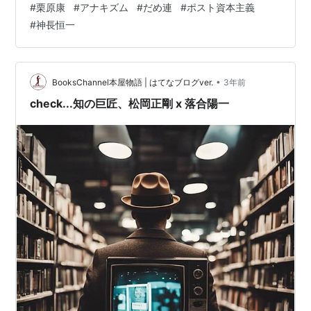
#
栗原康
#
アナキズム
#
だめ連
#
ポスト資本主義
キズム的に語りまくり。やってられるか資本主義！ 熱く
#
神長恒一
レヴォリューション！ 「あばれる力」を取り戻せ！ 夢の
ある話をぞんぶんに語り合います。【日時】2024年2月
22日（木） 18：40開場 19：00開演【会場】紀伊國屋書
店新宿本店9階 イベントスペース【参加費（チケット
•
BooksChannel本屋物語 | はてなブログver.
3年前
制）】 1,000円 【…
check...知の巨匠、松岡正剛 x 落合陽一