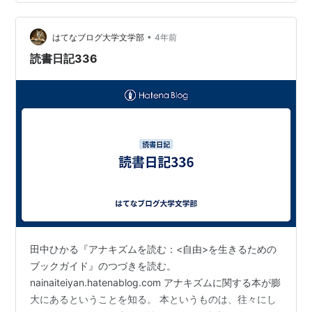
いる。だけれども、彼らは後ろ向きにはならない。パン
クから学んだスピリットに更に磨きをかけて、こんな生
•
きにくい時代を生き延びようとしている。そこに頼もし
はてなブログ大学文学部
4年前
さを感じた。前に読んだ『ヨーロッパ・コーリング・リ
読書日記336
ターンズ』にしてもそうなのだけれど、ブレイディみか
こは…
田中ひかる『アナキズムを読む：<自由>を生きるための
ブックガイド』のつづきを読む。
nainaiteiyan.hatenablog.com アナキズムに関する本が膨
大にあるということを知る。 本というものは、往々にし