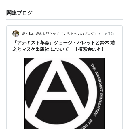
関連ブログ
•
続・私に続きを記させて（くろまっくのブログ）
1ヶ月前
『アナキスト革命』ジョージ・バレットと鈴木 靖
之とマヌケ出版社 について 【模索舎の本】