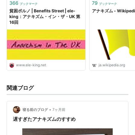
接行動4 新社会 …
366
79
ブックマーク
ブックマーク
貧困ポルノ | Benefits Street | ele-
アナキズム - Wikiped
king：アナキズム・イン・ザ・UK 第
16回
www.ele-king.net
ja.wikipedia.org
関連ブログ
•
寝る前のブログ
7ヶ月前
遅すぎたアナキズムのすすめ