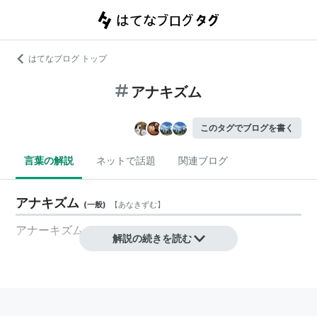
はてなブログ トップ
アナキズム
このタグでブログを書く
言葉の解説
ネットで話題
関連ブログ
アナキズム
(
一般
)
【
あなきずむ
】
アナーキズム
解説の続きを読む