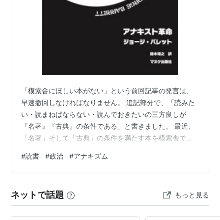
「模索舎にほしい本がない」という前回記事の発言は、
早速撤回しなければなりません。 追記部分で、「読みた
い・読まねばならない・読んでおきたいの三方良しが
『名著』『古典』の条件である」と書きました。 最近、
「名著」そして「古典」の条件を満たす本を模索舎でお
迎えしました。 『アナキスト革命』書影
#
読書
#
政治
#
アナキズム
mosakusha.com
========================================
==== ［2026年7月／A6／48頁／］ 著=ジョージ・バレ
ネットで話題
もっと見る
ット 訳=鈴木靖之 発行=マヌケ出版社 目次：小序 | 鈴木
靖之 序1 労働運動2 なぜ我々はアナキストであるか3 直