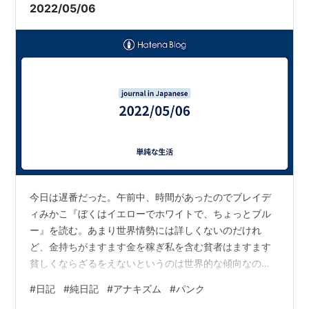
2022/05/06
今日は遅番だった。午前中、時間があったのでブレイデ
ィみかこ『ぼくはイエローでホワイトで、ちょっとブル
ー』を読む。あまり世界情勢には詳しくないのだけれ
ど、金持ちがますます金を稼ぎ私を含む貧者はますます
貧しくならざるをえないというのは世界的な傾向なのだ
ろうと思う。本書に登場する主人公と「母ちゃん」と
#
日記
#
純日記
#
アナキズム
#
パンク
「配偶者」を取り巻く環境もそうした不平等を反映して