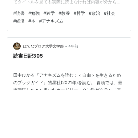
てタイトルを見ても実際に読まなければ内容が分からな
い。 本書はブックガイドということで、ざっくりとアナ
#
読書
#
勉強
#
独学
#
教養
#
哲学
#
政治
#
社会
キズムに関する情報は掴めるが、やはり実際に本を手に
#
経済
#
本
#
アナキズム
とって読まなければ視野は広まらないと感じた。 また、
デヴィット：グレーバー『負債論』の骨格を掴むことが
できた。 貨幣に依存しない社会は物々交換ではなく「贈
与」で成り立っているという主張である。 Twitterで負債
•
はてなブログ大学文学部
4年前
論を精読した人のツ…
読書日記305
田中ひかる『アナキズムを読む：＜自由＞を生きるため
のブックガイド』皓星社(2021年)を読む。 冒頭では、最
近読破した本を書いたオードリー・タン氏が自身を「ア
ナキスト」と捉えていることが紹介された。
nainaiteiyan.hatenablog.com アナキズムを直訳すれば
「無政府主義」となるが、オードリー・タン氏の考えは
#
読書
#
勉強
#
独学
#
教養
#
哲学
#
政治
「権力や政府、企業による強制や暴力に立ち向かうこ
#
アナキズム
#
本
#
エッセイ
と」であるという。 近年はデヴィット・グレーバー氏を
はじめとして、栗原康氏やブレイディみかこ氏等、アナ