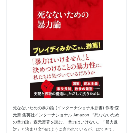
死なないための暴力論 (インターナショナル新書) 作者:森
元斎 集英社インターナショナル Amazon 『死なないため
の暴力論』森元斎著を読む。 暴力はいけない。「暴力反
対」と決まり文句のように言われているが。はてさて、