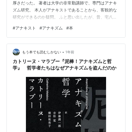
厚さだった。 著者は大学の非常勤講師で、専門はアナキ
ズム研究。 本人がアナキストであることから、客観的な
研究ができるのか疑問。 ふと思い出したが、昔、宅八郎
というおたく評論家がいた。 こちらも本人がおたくだっ
#
アナキスト
#
アナキズム
#
本
た。 こちらは、タレントのような活動をしていたので、
面白ければ良かっただろうが、大学の先生となるとちょ
っと違うような気がする。 内容は、自分の３０年以上の
•
サラリーマン人生を真っ向から否定されているようで、
もう本でも読むしかない
1年前
読んでいるのが辛かったが、知見を深めるために頑張っ
カトリーヌ・マラブー『泥棒！アナキズムと哲
て最後まで読んだ。 こういう考え方の…
学』 哲学者たちはなぜアナキズムを盗んだのか