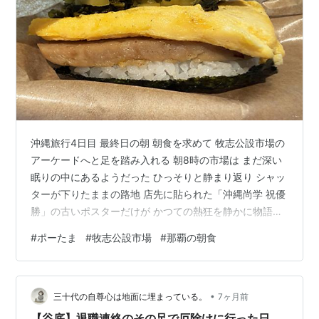
沖縄旅行4日目 最終日の朝 朝食を求めて 牧志公設市場の
アーケードへと足を踏み入れる 朝8時の市場は まだ深い
眠りの中にあるようだった ひっそりと静まり返り シャッ
ターが下りたままの路地 店先に貼られた「沖縄尚学 祝優
勝」の古いポスターだけが かつての熱狂を静かに物語っ
ている 観光客で溢れかえる昼間の喧騒とは無縁の どこか
#
ポーたま
#
牧志公設市場
#
那覇の朝食
寂しげで それでいて澄んだ空気感が 旅の終わりが近いこ
とを予感させる 迷路のような路地の先には 鮮やかなブル
ーシールの看板が静かに客を待っている その静寂の中 一
•
角だけが明るい熱を帯びている場所がある ポークたまご
三十代の自尊心は地面に埋まっている。
7ヶ月前
おにぎり専門店「ポーたま 牧志公設市場店」 そこにはす
【谷底】退職連絡のその足で厄除けに行った日