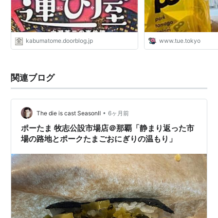
kabumatome.doorblog.jp
www.tue.tokyo
関連ブログ
•
The die is cast SeasonⅡ
6ヶ月前
ポーたま 牧志公設市場店＠那覇「静まり返った市
場の路地とポークたまごおにぎりの温もり」