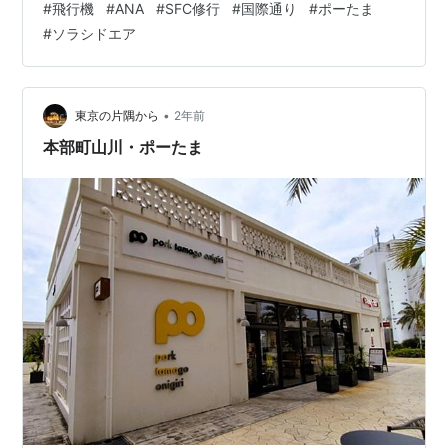
#
飛行機
#
ANA
#
SFC修行
#
国際通り
#
ポーたま
乗日:2024年5月11日・便名:ANA2530便(ソラシドエア
#
ソラシドエア
130便)(※ソラシドエア運航便)・出発地:沖縄(那覇) 定刻
20:20・到着地:大阪(神戸) 定刻22:20・機種:Boeing737-
800・機体番号:JA809X この日最後のフライト、那覇-大
阪間の最終便・神戸空港…
•
東京の片隅から
2年前
本部町山川・ポーたま