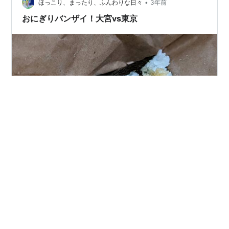
•
がいい 平日のみ販売～朝の7時過ぎから買えるみたい お
ほっこり、まったり、ふんわりな日々
3年前
店の雰囲気も 牧志のポーたま有名店の隣にある『とま
おにぎりバンザイ！大宮vs東京
と』 この雰囲気がまたたまらな…
自由な旅人ケイちゃんです。 日本人なら誰でも大好き
な”おにぎり”。 日本人のソウルフードともいえる”おにぎ
り”。 幸せや楽しさがギュッと詰まった”おにぎり”。 遠足