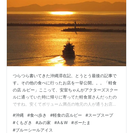
つらつら書いてきた沖縄滞在記、とうとう最後の記事で
す。その他の食べに行ったお店を一挙公開。。。「軽食
の店 ルビー」ここって、安室ちゃんがアクターズスクー
ルに通っていた時に帰りに寄ってた軽食屋さんだったの
ですね。安くてボリューム満点の地元の人が通うお店で
した。草鞋ほどの大きさのとんかつのCランチだっけ？夜
#
沖縄
#
食べ歩き
#
軽食の店ルビー
#
スープスープ
でもランチが食べれます・笑とんかつの下にウインナー
#
くもざき
#
みの家
#
A＆W
#
ポーたま
等入って、スープ付き。麩チャンプルーと。「ハンズカ
#
ブルーシールアイス
フェ」彩り野菜とベーコンのバジルパスタ春のスペシャ