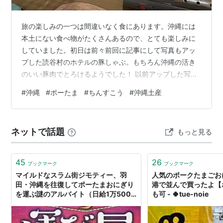
旅の楽しみの一つは間違いなく食にあります。沖縄には
本土にない食べ物がたくさんあるので、とても楽しみに
していました。初日は前々前回に記事にして写真もアッ
プした読谷村のホテルの豚しゃぶ。もちろん沖縄の活き
のいい豚肉でとろけるようでした！ 以前アップした写真
アゲイン⇑副菜もいっぱいで初日から沖縄尽くし💛有名
#
沖縄
#
ポーたま
#
ちんすこう
#
沖縄土産
なアグー豚かどうか分からなかったけど、とにかく美味
しかったです☆栄養価も高くコラーゲンも豊富そうで☆
沖縄料理というとチャンプルーとか、ソーキそばとかす
ネットで話題
もっと見る
ぐに頭に浮かぶけど、沖縄にいた時、本当に色んな食材
に出会い、色んな調理法でいただきました。そういえば
着いた次の日に沖縄名物ポーたまにお目にかかりま…
45
26
ブックマーク
ブックマーク
マイルドなスラム街ジモティー、羽
人気のポークたまごお
田・沖縄を往復してポーたまおにぎり
港で並んで買ったよ【
を運ぶ謎のアルバイト（日給1万5000
も可 - 🍀tue-noie
円）が見つかる : 市況かぶ全力２階建