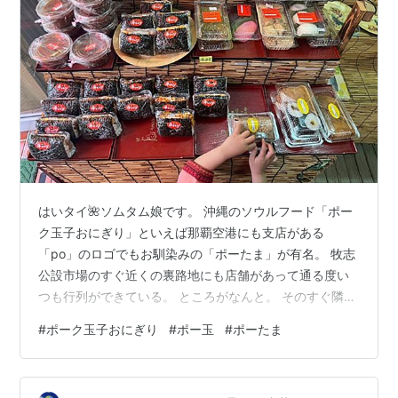
はいタイ🌺ソムタム娘です。 沖縄のソウルフード「ポー
ク玉子おにぎり」といえば那覇空港にも支店がある
「po」のロゴでもお馴染みの「ポーたま」が有名。 牧志
公設市場のすぐ近くの裏路地にも店舗があって通る度い
つも行列ができている。 ところがなんと。 そのすぐ隣に
もポーたまを売っているお店があったなんて！ 牧志のポ
#
ポーク玉子おにぎり
#
ポー玉
#
ポーたま
ーたま有名店の隣にある『とまと』 場所 ずっしり具沢
山！「とまと」の手作りポーク玉子おにぎり これで200
円！？具の量がすごい！「とまと」のポーたま 手作り感