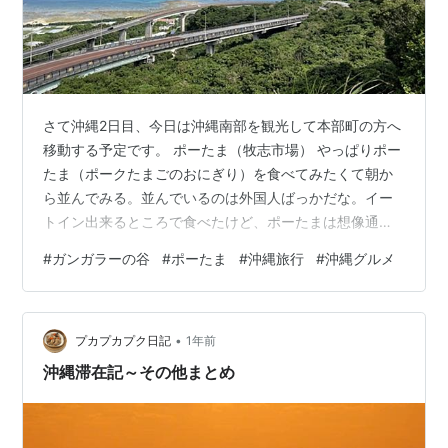
さて沖縄2日目、今日は沖縄南部を観光して本部町の方へ
移動する予定です。 ポーたま（牧志市場） やっぱりポー
たま（ポークたまごのおにぎり）を食べてみたくて朝か
ら並んでみる。並んでいるのは外国人ばっかだな。イー
トイン出来るところで食べたけど、ポーたまは想像通り
の味だった。うーむ。良い意味で何か裏切ってほしかっ
#
ガンガラーの谷
#
ポーたま
#
沖縄旅行
#
沖縄グルメ
たな。あと憧れの沖縄そばを食べてみた。きっとこれは
本格的なお店で食べたら美味しいはず、可能性を感じ
る。 食べてみたかったポーたま（私はノーマルなやつ）
•
ガンガラーの谷 ずっとカンガルーの谷だと思ってた💦
プカプカプク日記
1年前
（前日気づいた）ここは予約が必要なので準備してたけ
沖縄滞在記～その他まとめ
ど当日早く着き過ぎて早い回に変更してもらっ…