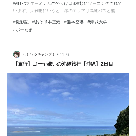
桜町バスターミナルののりばは3種類にゾーニングされて
います。大雑把にいうと、赤のエリアは高速バスと熊本
市街を南へ向かう路線バス、緑は主に熊本市街の北側を
#
撮影記
#
あそ熊本空港
#
熊本空港
#
崇城大学
カバーする路線バス、青は運行距離が長めの路線バス、
#
ポーたま
といった具合。全部で29の発着場に各方面のバスがひっ
きりなしに来るので、観察しているとなんだか目が回り
そうです。 熊本空港へのリムジンバスは赤の6番のりば
から出発します。自分で床下のトランクに荷物を入れる
•
わしワシキャンプ！
1年前
のが九州流。 sakuramachi-ku…
【旅行】ゴーヤ嫌いの沖縄旅行【沖縄】2日目