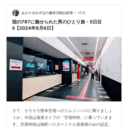
彼女なのに、今年は厄払いを大層嫌がった。面倒だと愚
痴をこぼしながら、嫌々車を降りる彼女を見ながら「も
•
あさかぜみずほの趣味活動記録簿
1年前
しかして何かに取り憑かれているのではな…
陸の787に魅せられた男のひとり旅 - 5日目
II【2024年9月6日】
さて、そろそろ熊本空港へのリムジンバスに乗りましょ
うか。今回は速達タイプの「空港特快」に乗っていきま
す。空港特快は桜町バスターミナル発着便のみの設定。