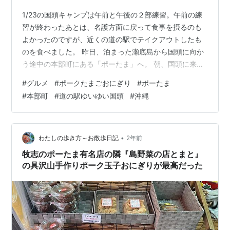
1/23の国頭キャンプは午前と午後の２部練習。午前の練
習が終わったあとは、名護方面に戻って食事を摂るのも
よかったのですが、近くの道の駅でテイクアウトしたも
のを食べました。 昨日、泊まった瀬底島から国頭に向か
う途中の本部町にある「ポーたま」へ。 朝、国頭に来る
前にこちらをテイクアウトしてきて正解でしたね。 こち
#
グルメ
#
ポークたまごおにぎり
#
ポーたま
らのメニューは本部町店限定の“鰹なまり節の天ぷら”。ボ
#
本部町
#
道の駅ゆいゆい国頭
#
沖縄
リュームのあるなまりが入ったポーたま、ただ少し冷め
てしまってなまりがちょっと固くなってしまったのが残
念でした。
•
わたしの歩き方～お散歩日記
2年前
牧志のポーたま有名店の隣『島野菜の店とまと』
の具沢山手作りポーク玉子おにぎりが最高だった