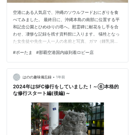
空港にある人気店で、沖縄のソウルフードおにぎりを食
べてみました。 最終日に、沖縄本島の南部に位置する平
和記念公園とひめゆりの塔へ。慰霊碑に献花をし手を合
わせ、凄惨な記録を残す資料館に入ります。 犠牲となっ
た女生徒や先生一人一人の名前と写真、ガマ（鍾乳洞）
内部の再現模型、遺品、生き残った生徒たちの生々しい
#
ポーたま
#
那覇空港国内線到着ロビー店
証言ビデオ…ここには終戦直前・直後の悲惨な歴史が刻
まれています。 その後、レンタカーを返却し、那覇空港
へ。チェックイン手続きを済ませ、ポークたまごおにぎ
•
りの人気店ポーたま那覇空港国内線到着ロビー店にでき
はのの趣味備忘録
1年前
ている列の 最後尾につき、 メニュー表を確認。 プレー
2024年はSFC修行をしていました！～⑥本格的
ンなポーたま（390円）をオーダーし、テ…
な修行スタート編(後編)～