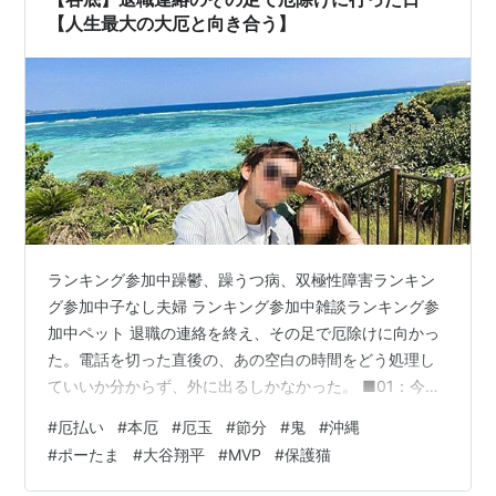
でに多く…
【人生最大の大厄と向き合う】
ランキング参加中躁鬱、躁うつ病、双極性障害ランキン
グ参加中子なし夫婦 ランキング参加中雑談ランキング参
加中ペット 退職の連絡を終え、その足で厄除けに向かっ
た。電話を切った直後の、あの空白の時間をどう処理し
ていいか分からず、外に出るしかなかった。 ■01：今年
は人生最大の「大本厄」 電話の後、落ち着きを取り戻し
#
厄払い
#
本厄
#
厄玉
#
節分
#
鬼
#
沖縄
てすぐに「一緒に落ちていた例の友人」と合流し、福岡
#
ポーたま
#
大谷翔平
#
MVP
#
保護猫
では三社参りにも数えられる筥崎宮へ向かった。 友人は
「縁起」について敏感で、誠実に守るタイプだ。そんな