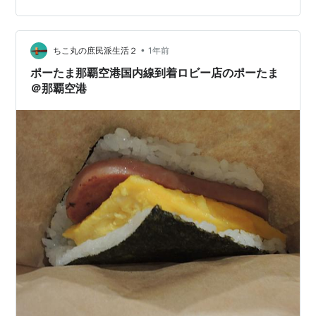
ルセットのミニパフェ＆ドリンクも付けて「酒と飯 くも
ざき」希少部位の和牛赤牛丼、美味かった「みの家」テ
ビチ煮つけ定食てびち汁セット「A＆W」と「ポ…
•
ちこ丸の庶民派生活２
1年前
ポーたま那覇空港国内線到着ロビー店のポーたま
＠那覇空港