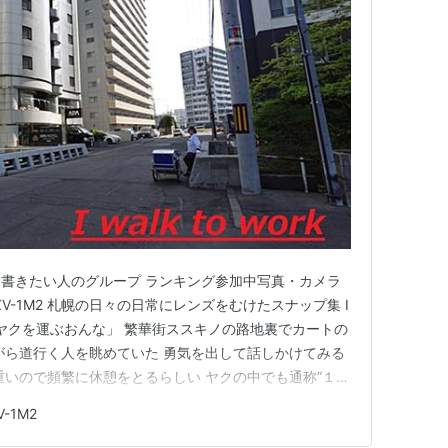
書きたい人のグループ ランキング参加中写真・カメラ
ZV-1M2 札幌の日々の日常にレンズをむけたスナップ集 I
ズより 「ヤクを運ぶおんな」 繁華街ススキノの路地裏でカートの
がら道行く人を眺めていた 勇気を出して話しかけてみる
重いので頻繁に休憩をとるらしい ヤクの中でも通称”１０
うだ わたしは以前に”joie”と呼ばれる品にハマっていた
-1M2
く 服用すると気分が高揚したことを覚えている ヤクの