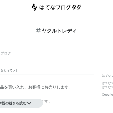
ヤクルトレディ
連ブログ
くるとれでぃ
】
はてな
はてな
品を買い入れ、お客様にお売りします。
はてな
Copyrig
さな子供がいても安心です。
解説の続きを読む