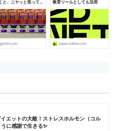
くと、ニヤッと笑って
教育ツールとしても活用
りますよ…」とやばいブ
たいに小声で囁いてくる
ogetter.com
japan.zdnet.com
ダイエットの大敵！ストレスホルモン（コル
ように感謝で生きる✨