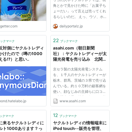
角とかで見かけた時に「お菓子ち
ょーだい」って言えば売ってくれ
るらしいのだ。 えっ、ウソ、ホ
ントに！？オフィスグリコだよ、
ogetter.com
dailyportalz.jp
屋外だったらオフィスじゃないじ
ゃん、オフィスグリコじゃないじ
ゃん。 えっ、ヤクルトも！？ホ
22
ックマーク
ブックマーク
ントなのかどうなのか、確かめ...
反対側にヤクルトレディ
asahi.com（朝日新聞
かけたので（噂の1000
社）：ヤクルトレディーが太
る⁉︎）と思い..
陽光発電を売り込み 北関東
３県 - ビジネス・経済
京セラ製の太陽光発電システム
を、１千人のヤクルトレディーが
栃木、群馬、茨城の３県で売り込
んでいる。約１０万軒の顧客網を
使い、顔なじみの主婦らに口コミ
で太陽光発電の魅力を伝える。警
nond.hatelabo.jp
www.asahi.com
察と連携してヤクルトレディーが
防犯チラシを顧客に配る例は多い
が、太陽光発電の販売を手がける
12
ックマーク
ブックマーク
のは極めて珍しい。 ３県でヤ...
に来るヤクルトレディに
ヤクルトレディの情報端末に
ルト1000あります？っ
iPod touch--販売を管理、