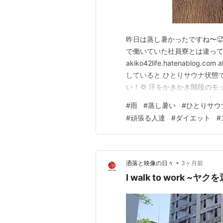
昨日は蒸し暑かったですね〜🥵
で働いていた社員寮とは違って
akiko42life.hatenablog.
していると ひとりサウナ状態で
い！💢 汗をかきかき階段の
た 私はモップかけをやめて 
#
雨
#
蒸し暑い
#
ひとりサウ
疲れ様です』 スタッフさん 『
#
頑張る人達
#
ダイエット
#
•
洒落と映像の日々
3ヶ月前
I walk to work ~