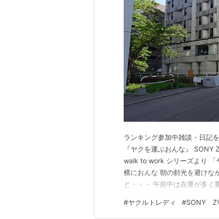
ランキング参加中雑談・日記を
『ヤクを運ぶおんな』 SONY 
walk to work シリー
横におんな 朝の斜光を避けな
と・・・ 午前中は在庫が多く
００”という上物がよく売れるそ
#
ヤクルトレディ
#
SONY ZV
ことがある 非常に常習性が高