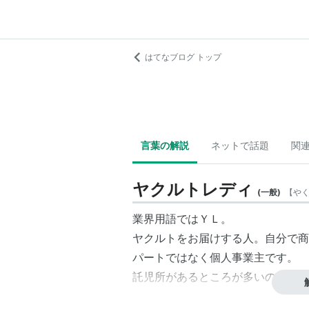
はてなブログ トップ
言葉の解説
ネットで話題
関
ヤクルトレディ
(
一般
)
【
や
業界用語ではＹＬ。
ヤクルトをお届けする人。自分で商
パートではなく個人事業主です。
託児所があるところが多いので、小