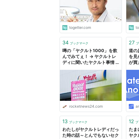
togetter.com
t
34
27
ブックマーク
ブ
噂の「ヤクルト1000」を飲
道の
んでみてぇ！ → ヤクルトレ
を見
ディに聞いたヤクルト事情 /
が買え
ヤク1000の最も確実な入手
法
rocketnews24.com
a
13
12
ブックマーク
ブ
わたしがヤクルトレディだっ
たま
た時の話～とんでもないセク
ヤク