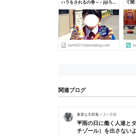
ハラをされるの巻～ - jijiろ
て聞
ぐ 〜MEC食ダイエット中〜
「あ
ツみ
nami621.hatenablog.com
t
関連ブログ
•
素直な天邪鬼
3ヶ月前
☔️雨の日に働く人達と
チゾール）を出さない