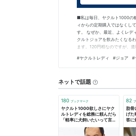
■私は毎日、ヤクルト1000
ィからの定期購入ではなくして
す。 なぜか、最近、よくレデ
クルトジョアを飲みたくなるわ
ます。120円程なのですが、
ディに感謝！！
#
ヤクルトレディ
#
ジョア
#
ネットで話題
180
82
ブックマーク
ヤクルト1000欲しさにヤク
肋骨
ルトレディを総務に頼んだら
げた
「軽率に犬飼いたいって言う
答に
子供」みたいな諭され方した
(笑
よ」