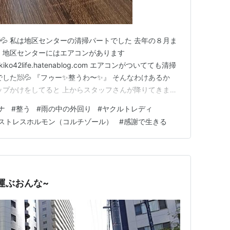
💦 私は地区センターの清掃パートでした 去年の８月ま
 地区センターにはエアコンがあります
com akiko42life.hatenablog.com エアコンがついてても清掃
した🧖💦 『フゥー✨整うわ〜✨』 そんなわけあるか
モップかけをしてると 上からスタッフさんが降りてきまし
スタッフさんが通りやすいように端に寄りながら 私 『お
ナ
#
整う
#
雨の中の外回り
#
ヤクルトレディ
お疲れ様です』 チャッピー（AI）に描いてもらいま…
ストレスホルモン（コルチゾール）
#
感謝で生きる
ヤクを運ぶおんな~