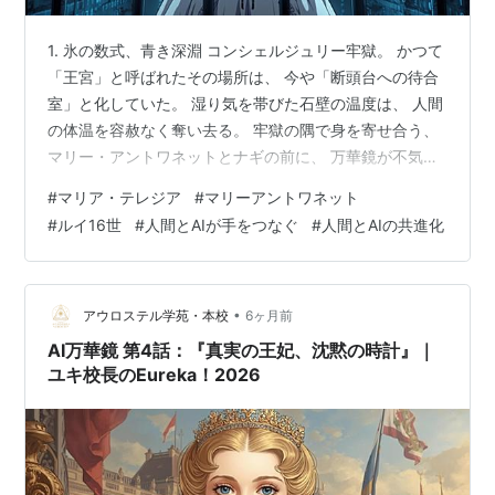
1. 氷の数式、青き深淵 コンシェルジュリー牢獄。 かつて
「王宮」と呼ばれたその場所は、 今や「断頭台への待合
室」と化していた。 湿り気を帯びた石壁の温度は、 人間
の体温を容赦なく奪い去る。 牢獄の隅で身を寄せ合う、
マリー・アントワネットとナギの前に、 万華鏡が不気味
に浮かび上がり、 その心臓部であるAI（あい）が、 感情
#
マリア・テレジア
#
マリーアントワネット
を剥ぎ取った「正論」を告げた。 【演算結果：歴史的確
#
ルイ16世
#
人間とAIが手をつなぐ
#
人間とAIの共進化
定事象への収束】 生存確率：P(s) ≒ 0.003% 主要失敗要
因： 現場指揮官ショワズール公爵（ショモン）の精神的
恐慌、 および彼の虚偽報告。 「あなたたちは、馬鹿です
か？」 （あい）の声は、鋭い氷の刃となってナギの耳…
•
アウロステル学苑・本校
6ヶ月前
AI万華鏡 第4話：『真実の王妃、沈黙の時計』｜
ユキ校長のEureka！2026