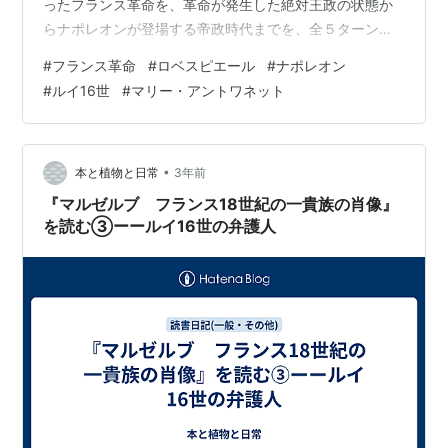
ったフランス革命を、革命が発生した絶対王政の状態か
らナポレオンが登場する帝政時代までを、全５ターンで
扱っています。プレイヤーはこれらの一連の過程の裏で
#
フランス革命
#
ロベスピエール
#
ナポレオン
複数の派閥を操る黒幕のような存在（！）となります。
#
ルイ16世
#
マリー・アントワネット
ゲームシステム 基本システム 政体と共通アクション フ
ランス国内のエリアの確保 プレイ 第１ターン 第２ター
ン 第３ターン 第4ターン 第5ターン 感想戦 ゲームシステ
ム 基本システム 各ターンの最初に、プレイヤーはそのタ
•
本と植物と日常
3年前
ーンに登場するキャ…
『マルゼルブ フランス18世紀の一貴族の肖像』
を読む③ーールイ16世の弁護人