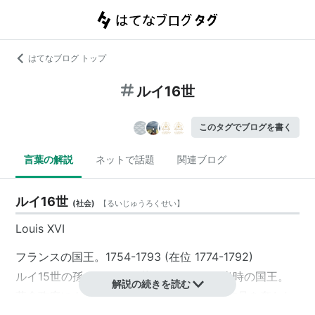
はてなブログ トップ
ルイ16世
このタグでブログを書く
言葉の解説
ネットで話題
関連ブログ
ルイ16世
(
社会
)
【
るいじゅうろくせい
】
Louis XVI
フランスの国王。1754-1793 (在位 1774-1792)
ルイ15世の孫。フランス革命（1789年）当時の国王。
解説の続きを読む
革命政府により1793年1月21日、すべての称号を奪われ