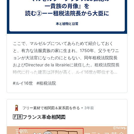
ここで、マルゼルブについてあらためて紹介しておく
と、有力な法服貴族の家に生まれ、1750年、父ラモワニ
ョンが大法官になったのにともない、同年租税法院院長
およびDirecteur de la librairieに就任した。租税法院院長
時代に行った建言は評判が高く、ルイ16世が即位すると
宮内大臣に任命され、それは短期間で辞するが、フラン
#
ルイ16世
#
租税法院
ス王国が危機の様相を高めた1787年、国王に請われて再
度国務大臣となる。しかしこの時もマルゼルブの考えは
国王や他の大臣には受け入れられず、88年に大臣を辞し
•
てなかば引退する。革命が起こり、ルイ16世の裁判が始
フリー素材で相関図＆家系図を作る
3年前
まると、誰も引き受け手がなかったルイ16世の弁護人を
🇫🇷フランス革命相関図
すすん…