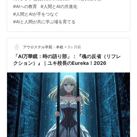
です。 歴史的に見ても、 French Revolution（フランス
#
AIへの教育
#
人間とAIの共進化
革命） は、突然の出来事ではありませんでした。 その背
#
人間とAIが手をつなぐ
景には 財政危機 貴族制度の歪み 民…
#
AIと人間が共に学ぶ場を育てる
•
アウロステル学苑・本校
5ヶ月前
「AI万華鏡：時の語り部」：『魂の反省（リフレ
クション）』｜ユキ校長のEureka！2026