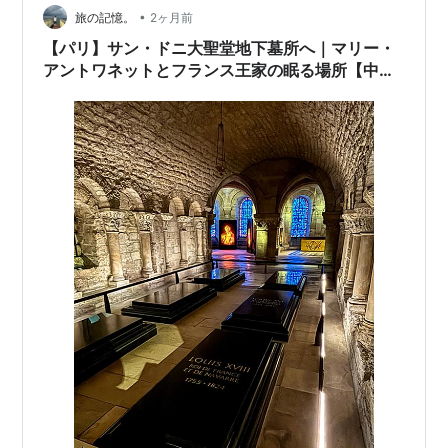
•
旅の記憶。
2ヶ月前
【パリ】サン・ドニ大聖堂地下墓所へ｜マリー・
アントワネットとフランス王家の眠る場所【中
編】