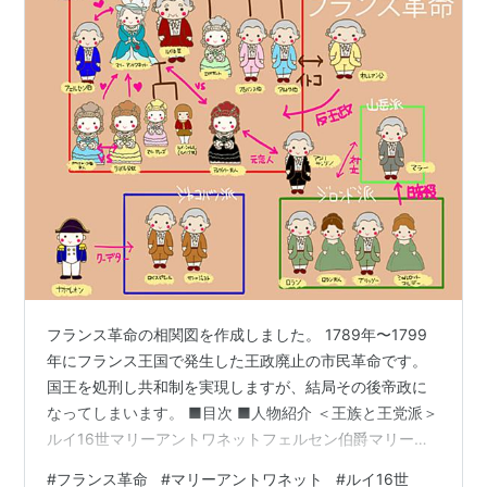
フランス革命の相関図を作成しました。 1789年〜1799
年にフランス王国で発生した王政廃止の市民革命です。
国王を処刑し共和制を実現しますが、結局その後帝政に
なってしまいます。 ■目次 ■人物紹介 ＜王族と王党派＞
ルイ16世マリーアントワネットフェルセン伯爵マリー・
テレーズルイ・シャルルエリザベートプロヴァンス伯爵
#
フランス革命
#
マリーアントワネット
#
ルイ16世