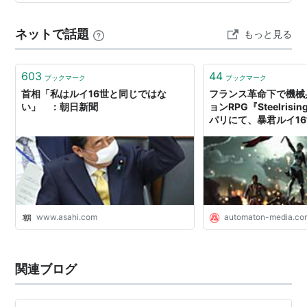
探検航海。第1次(1768-1771)、第2次(1772-1774)、第3
次(1776-1780) フランス。ラペルーズ(1741-1…
ネットで話題
もっと見る
603
44
ブックマーク
ブックマーク
首相「私はルイ16世と同じではな
フランス革命下で機械
い」 ：朝日新聞
ョンRPG『Steelris
パリにて、暴君ルイ1
歴史を変える - AUTO
www.asahi.com
automaton-media.co
関連ブログ