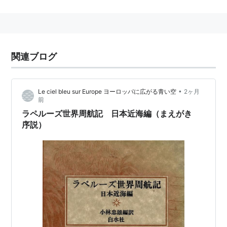
た「ルイ・カペー」として処刑される。
ブルボン朝
関連ブログ
ルイ15世→ルイ16世→(ルイ17世)→ルイ18世
•
Le ciel bleu sur Europe ヨーロッパに広がる青い空
2ヶ月
前
ラペルーズ世界周航記 日本近海編（まえがき
序説）