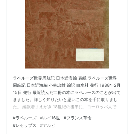
ラペルーズ世界周航記 日本近海編 表紙 ラペルーズ世界
周航記 日本近海編 小林忠雄 編訳 白水社 発行 1988年2月
15日 発行 最近読んだ二冊の本にラペルーズのことが出て
きました。詳しく知りたいと思いこの本を手に取りまし
た。 編訳者まえがき 18世紀の後半に、ヨーロッパ人で太
平洋の主要な探検航海を行ったのは次の3人である。 フ
#
ラペルーズ
#
ルイ16世
#
フランス革命
ランス。ブーゲンビル(1729-1811)、太平洋横断と世界一
#
レセップス
#
アルビ
周(1766-1769) イギリス。クック(1726-1779)、太平洋