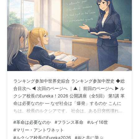
ランキング参加中世界史綜合 ランキング参加中歴史 ◆総
合目次へ ◀ 次回のページへ ｜▲｜ 前回のページへ ▶ ル
クシア校長のEureka！2026 公開講座（全5回） 第1講 革
命は必要なのか ― なぜ社会は「爆発」するのか こんに
ちは。校長のルクシアです。 社会は、ある日突然壊れる
わけではありません。 多くの場合、それはゆっくりと進
#
革命は必要なのか
#
フランス革命
#
ルイ16世
行します。 不満が蓄積し、制度が機能しなくなり、それ
#
マリー・アントワネット
でも調整が行われないとき、最後に起きるのが「革命」
#
ルクシア校長のEureka2026
#
AIと共に学ぶ