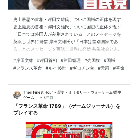
史上最悪の首相・岸田文雄氏、ついに国賊の正体を現す
史上最悪の首相・岸田文雄氏、ついに国賊の正体を現す
「日本では外国人が差別されている」とのメッセージを
英訳し世界に発信 岸田文雄氏が「日本は差別国家であ
る」とのメッセージを英訳し世界に発信 共生社会と人権
に関するシンポジウム 岸田総理ビデオメッセージ 史上最
#
岸田文雄
#
岸田首相
#
岸田総理
#
売国奴
#
国賊
悪の首相・岸田文雄氏、ついに国賊の正体を現す 「日本
#
フランス革命
#
ルイ16世
#
ギロチン台
#
天罰
#
革命
では外国人が差別されている」とのメッセージを英訳し
世界に発信 岸田文雄氏が「日本は差別国家である」との
メッセージを英訳し世界に発信 支持率1割台の首相が何を
Their Finest Hour －歴史・ミリタリー・ウォーゲーム/歴史
勝手に世界に発信しているのか？ February 5, 2024
•
ゲーム －
3年前
Unfortun…
「フランス革命 1789」（ゲームジャーナル）を
プレイする