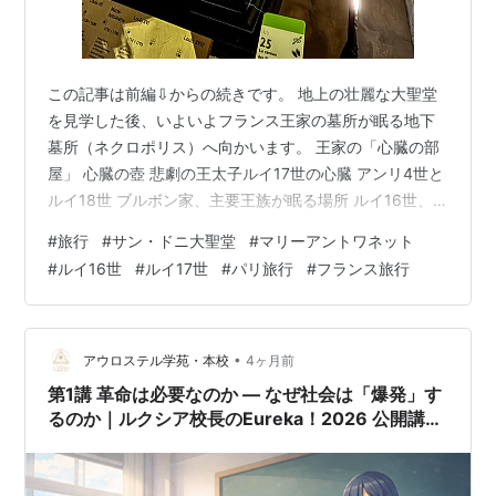
この記事は前編⇩からの続きです。 地上の壮麗な大聖堂
を見学した後、いよいよフランス王家の墓所が眠る地下
墓所（ネクロポリス）へ向かいます。 王家の「心臓の部
屋」 心臓の壺 悲劇の王太子ルイ17世の心臓 アンリ4世と
ルイ18世 ブルボン家、主要王族が眠る場所 ルイ16世、
18世の墓 マリー・アントワネットの墓 フランス王国の始
#
旅行
#
サン・ドニ大聖堂
#
マリーアントワネット
まり サン・ドニの墓所 地上へ 大聖堂への入場自体は無
#
ルイ16世
#
ルイ17世
#
パリ旅行
#
フランス旅行
料ですが、歴代国王や王妃たちが埋葬されている地下墓
所の見学には別途チケット11EUR*1が必要です。 石造り
の階段を下りると、まず目に入るのは歴代修道院長や首
席司祭たちの名前を刻んだ記念碑でした。 もちろん、そ
•
アウロステル学苑・本校
4ヶ月前
の中には12…
第1講 革命は必要なのか ― なぜ社会は「爆発」す
るのか｜ルクシア校長のEureka！2026 公開講座
（全5回）