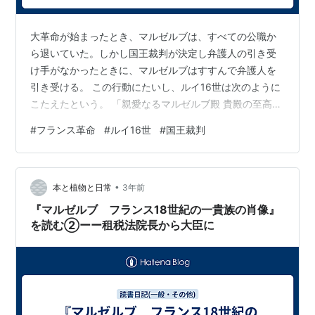
大革命が始まったとき、マルゼルブは、すべての公職か
ら退いていた。しかし国王裁判が決定し弁護人の引き受
け手がなかったときに、マルゼルブはすすんで弁護人を
引き受ける。 この行動にたいし、ルイ16世は次のように
こたえたという。 「親愛なるマルゼルブ殿 貴殿の至高の
献身にたいするわたしの気持を表現することばもありま
#
フランス革命
#
ルイ16世
#
国王裁判
せん。貴殿はわたしの願望を先取りして下さり、70歳に
なった貴殿の手をさしのべて、わたしを処刑台から遠ざ
けようとされています。わたしがもしまだ玉座を占めて
•
いるなら、それを貴殿とわかち、わたしに残されている
本と植物と日常
3年前
半分の玉座にふさわしくなるでありましょうに」(本書
『マルゼルブ フランス18世紀の一貴族の肖像』
337頁)。 ルイ16世は1793年1月…
を読む②ーー租税法院長から大臣に