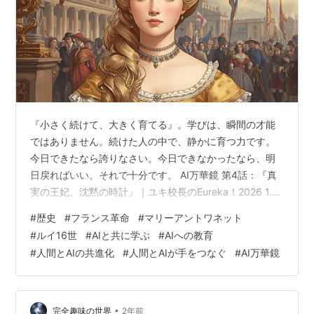
『小さく続けて、大きく育てる』。学びは、瞬間の才能
ではありません。続けた人の中で、静かに育つ力です。
今日できたなら誇りなさい。今日できなかったなら、明
日戻ればいい。それで十分です。 AI万華鏡 第4話：『真
実の王妃、沈黙の時計』｜ユキ校長のEureka！2026 1.
琥珀色の檻、内向的な王妃 視界が開けた瞬間、 ナギは光
#
歴史
#
フランス革命
#
マリーアントワネット
の洪水に飲み込まれた。 鏡の間。 三百枚以上の鏡が夕刻
#
ルイ16世
#
AIと共に学ぶ
#
AIへの教育
の陽光を増幅させ、 世界を琥珀色に染め上げている。 だ
#
人間とAIの共進化
#
人間とAIが手をつなぐ
#
AI万華鏡
が、その豪華絢爛な静寂を切り裂くように、 掌の『あ
い』が不吉に脈動した。 「……あ、あ」 声が出ない。 ナ
ギはもどかしさに胸を締め付けられながら、 回廊の奥を
見つめた…
•
完全趣味の世界
2年前