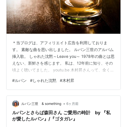
＊当ブログは、アフィリエイト広告を利用しておりま
す。 素敵な曲を思い出しました。 ルパン三世のアルバム
挿入歌。 しゃれた沈黙～Leave you～ 1978年の曲とは思
えない、新鮮さを感じます。 私は、12年前に知り、その
頃よく聴いてました。 youtu.be 木村昇さんって、全く知
らない歌手でしたが、素敵な方ですね。 なんと、この
#
ルパン
#
しゃれた沈黙
#
木村昇
曲、あおい輝彦さんが日本語で歌っていました。
youtu.be 日本語だと、全く雰囲気が変わりますね。 カラ
オケで歌いたいので、頭の音・最高音・最低音を調べま
•
したが、中々に音域が広く、難曲と思われます。 近々、
ルパン三世 & something
6ヶ月前
私が歌い易いキーで練習してみます。 ご訪問ありがとう
ルパンとさらば森田さん ご愛用の時計 by 『私
ござ…
が愛したルパン』/『ゴタガレ』