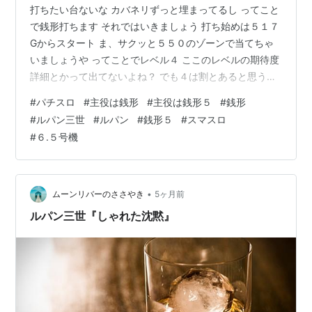
打ちたい台ないな カバネリずっと埋まってるし ってこと
で銭形打ちます それではいきましょう 打ち始めは５１７
Gからスタート ま、サクッと５５０のゾーンで当てちゃ
いましょうや ってことでレベル４ ここのレベルの期待度
詳細とかって出てないよね？ でも４は割とあると思うん
だよね 外れたけどさ。 さて、じゃあCZで当てるか ６０
#
パチスロ
#
主役は銭形
#
主役は銭形５
#
銭形
４G CZ なんもなかったよ。 そしてここから、、 強チェ
#
ルパン三世
#
ルパン
#
銭形５
#
スマスロ
からのCZ 何もなかったよ。 これ本当つに期待度５０%も
#
６.５号機
あります？ もうかれこれ４スルーくらいしてるけど そし
てさらに強チェ 追いで強チェ 引きすぎじゃない？？ AT
中に取っといてくれよ ちなみに全部ポイントはスカで
す…
•
ムーンリバーのささやき
5ヶ月前
ルパン三世『しゃれた沈黙』