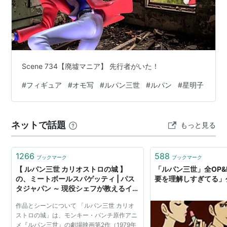
コレクターズ・エディション (初回限定生産)
asin:B000EBFP7S
通常版
asin:B000E9925G
ルパン
(
食
)
【
るぱん
】
Scene 734【廃墟マニア】 先行者がいた！
銀座みゆき通りにあるバー。地下にある。
#
フィギュア
#
オモ写
#
ルパン三世
#
ルパン
#
星明子
昭和３年創業という老舗で、かつて太宰治や坂口安吾、
泉鏡花など多くの文豪たちが通った文壇バーとして有
ネットで話題
もっと見る
名。
1266
588
ブックマーク
ブックマーク
【 ルパン三世 カリオストロの城 】
「ルパン三世」全OP&
の、ミートボールスパゲッティ | パス
要を理解しすぎてる」
タジャパン ～ 現役シェフが教えるイタ
リア料理 ～
作品とシーンについて 「ルパン三世 カリオ
ストロの城」は、モンキー・パンチ原作アニ
メ『ルパン三世』の劇場映画第2作（1979年