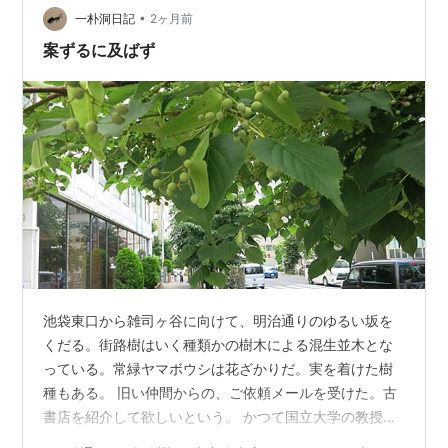
•
モンキー・パンチですが、アメリカの雑誌に載っていた
一朴洞日記
2ヶ月前
イラストにショックを受けて絵柄を変更、その斬新なタ
案ずるに及ばず
ッチが編集者の目にとまりデビューします。週刊…
池袋東口から雑司ヶ谷に向けて、明治通りのゆるい坂を
くだる。街路樹はいく種類かの樹木による混生並木とな
っている。常緑ヤマボウシは花ざかりだ。実を着けた樹
種もある。 旧い仲間からの、ご依頼メールを受けた。古
書店を紹介して欲しいという。 かつて国立大学の教授職
にあった知人が、先ごろ他界されたという。独居老人宅