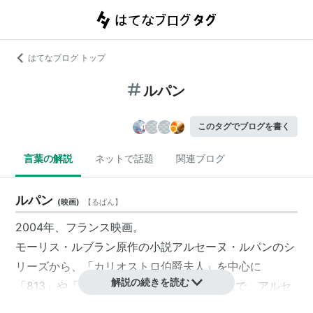
はてなブログ トップ
ルパン
このタグでブログを書く
言葉の解説
ネットで話題
関連ブログ
ルパン
(
映画
)
【
るぱん
】
2004年、フランス映画。
モーリス・ルブラン原作の小説アルセーヌ・ルパンのシ
リーズから、「カリオストロ伯爵夫人」を中心に
解説の続きを読む
「813」や「奇巌城」などの内容を盛り込んで、アルセ
ーヌ・ルパンの幼少期と青年期を描いている。