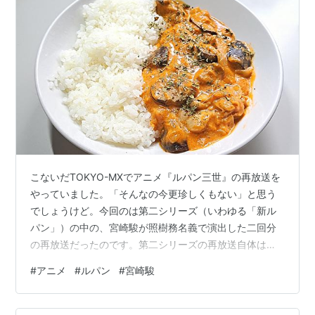
こないだTOKYO-MXでアニメ『ルパン三世』の再放送を
やっていました。「そんなの今更珍しくもない」と思う
でしょうけど。今回のは第二シリーズ（いわゆる「新ル
パン」）の中の、宮崎駿が照樹務名義で演出した二回分
の再放送だったのです。第二シリーズの再放送自体は珍
しくもないですけど、この二回分を特番扱いでもなく再
#
アニメ
#
ルパン
#
宮崎駿
放送するのは珍しいかもしれません。 『ルパン三世』は
ご存知のとおり、モンキー・パンチのマンガが原作で
す。最初は手塚治虫の影響を受けてマンガを描いていた