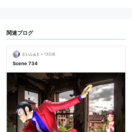
ちなみにこの映画に登場する宝飾品は、Cartier社の協
力により同社アーカイブから借り受けたという。
監督 ジャン＝ポール・サロメ
関連ブログ
出演
ロマン・デュリス
クリスティン・スコット・トーマス
•
といふぉと
13日前
パスカル・グレゴリー
Scene 734
エヴァ・グリーン
ロバン・ルヌーチ
脚本
ジャン＝ポール・サロメ
ローラン・ヴァショー
音楽 デビー・ワイズマン
原作 モーリス・ルブラン
ＤＶＤ