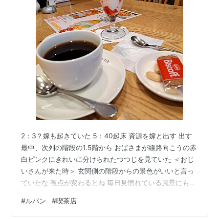
2：3？嫁も起きていた 5：40起床 資源を嫁と出す 出す
最中、次列の階段の1.5階から おばさまが線路向こうの赤
白ピンクにきれいに分けられたつつじを見ていた ＜おじ
いさんが来た時＞ 玄関側の階段からの景色がいいと言っ
ていたな 視点が変わるとね 毎日見慣れている風景にもい
ろいろ違いが 嫁とすれ違い1つ持たされ2往復ｗ 良い運動
#
ルパン
#
喫茶店
に 嫁は早めに出勤 出勤時右わきがひくひくと痛む イン
フルかコロナか ＥＶＥを飲む 無くなってしまった・・・