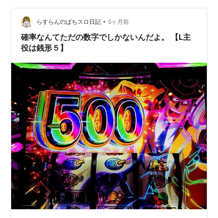
イラン戦争 帰宅時Ｖドラ ・ＥＶＥ ・炭酸水 帰宅 嫁がい
•
る 嫁と資源看板とかごを片付ける 炊飯 着替えて嫁とト
らすらんのぱちスロ日記
5ヶ月前
ライアルまで 果物とか刺身とか白ワインとか ルパン…
確率なんてただの数字でしかないんだよ。 【L主
役は銭形５】