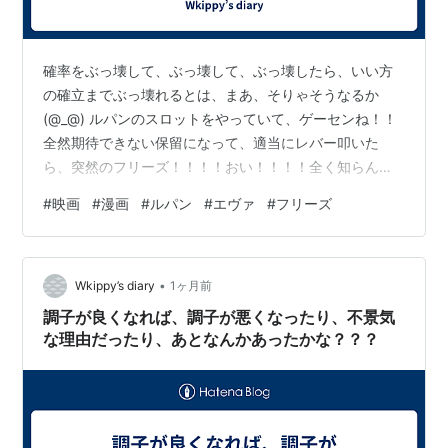
確率をぶっ壊して、ぶっ壊して、ぶっ壊したら、いい方
の確立までぶっ壊れるとは、まあ、そりゃそうなるか
(@_@) ルパンのスロットをやっていて、ゲーセンね！！
全然期待できない保留になって、適当にレバー叩いた
ら、突然のフリーズ！！！！おい！！！！全く知らんか
らどうなるのって思いながらやっていると、どうやら確
#
映画
#
漫画
#
ルパン
#
エヴァ
#
フリーズ
定演出っぽい！！！これで失敗あるの？って思って後に
調べたら、別のやり方でそうなったら失敗もするらし
い！！ www.youtube.com で、これってまあ、最低でも
•
１０００枚から２０００枚行くだろ！！って思ったら、
Wkippy’s diary
1ヶ月前
うん！！！８００枚！！！っておい！！！！！！！！８
調子が良くなれば、調子が悪くなったり、不景気
００枚っておい！！！！！まあ、仕方…
な理由だったり、あとなんかあったかな？？？