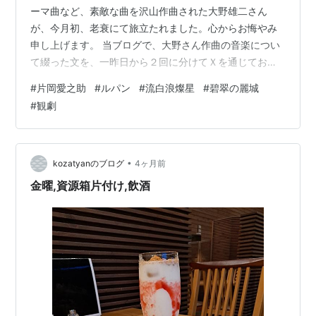
ーマ曲など、素敵な曲を沢山作曲された大野雄二さん
が、今月初、老衰にて旅立たれました。心からお悔やみ
申し上げます。 当ブログで、大野さん作曲の音楽につい
て綴った文を、一昨日から２回に分けてＸを通じてお知
らせしましたが、はてなブログからここに入られた方に
#
片岡愛之助
#
ルパン
#
流白浪燦星
#
碧翠の麗城
は、21/8/26、21/4/23 他 の記事をどうぞご覧ください
#
観劇
ませ。なお、歌舞伎版「流白浪燦星」の中でも「ルパン
三世」のテーマ曲を邦楽風にアレンジして、素敵に演奏
していただいてます♡ (大野雄二への追悼の気持ちから、
今日の本題に入る前に付記させていただきました)ーーー
•
kozatyanのブログ
4ヶ月前
ーーーーーーーーーーーーそも…
金曜,資源箱片付け,飲酒