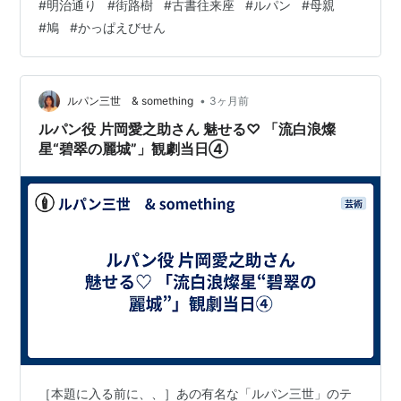
#
明治通り
#
街路樹
#
古書往来座
#
ルパン
#
母親
に数千冊の書物が残された。ご遺族代表として整理にあ
#
鳩
#
かっぱえびせん
たる妹さんが、途方に暮れていらっしゃるという。なん
とかしてやれないかとのご相談だ。 で、先延ばししてい
た用向きが他にもないではなし、とにもかくにも古書往
来座さんへと急いだ。 往来へ向けて看板代りに展示する
•
ルパン三世 & something
3ヶ月前
晒し棚に、ポプラ社刊の『怪盗ルパン全集』が…
ルパン役 片岡愛之助さん 魅せる♡ 「流白浪燦
星“碧翠の麗城”」観劇当日④
［本題に入る前に、、］あの有名な「ルパン三世」のテ