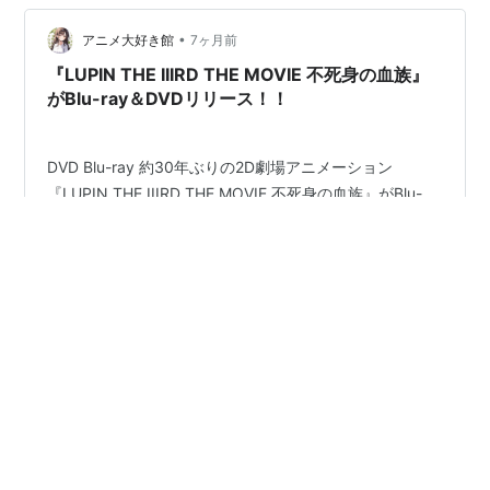
惑の女性に目移りする感じにも似て、面白かった！結
果、やはりそのお目当てのオメガと、あと一つお買い上
•
アニメ大好き館
7ヶ月前
げ〜‼︎ 「当初からお目当てだったマ…
『LUPIN THE IIIRD THE MOVIE 不死身の血族』
がBlu-ray＆DVDリリース！！