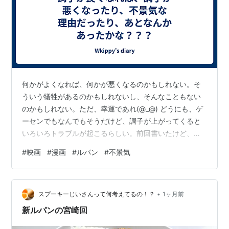
何かがよくなれば、何かが悪くなるのかもしれない。そ
ういう犠牲があるのかもしれないし、そんなこともない
のかもしれない。ただ、幸運であれ(@_@) どうにも、ゲ
ーセンでもなんでもそうだけど、調子が上がってくると
いろいろトラブルが起こるらしい。前回書いたけど、ゲ
ーセンで当たったらメダルが出なくなったり、いろんな
#
映画
#
漫画
#
ルパン
#
不景気
トラブルで店員さんを呼ぶことになる。それはゲーセン
だからとか、ゲーセンって、結構古いスロットとかある
イメージじゃない？？？まあ、最新のがあるところもあ
•
ると思うけど で、今度はルパンをやったんだけど、メダ
スプーキーじいさんって何考えてるの！？
1ヶ月前
ルを台から全部出してやろうと思って当てて（まあ、当
新ルパンの宮崎回
たってから出してやろうって思ったんだけど）…