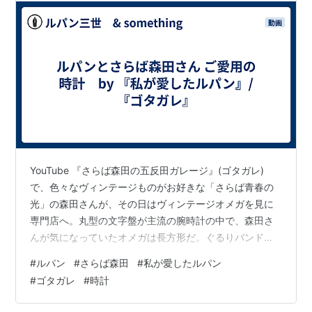
YouTube 『さらば森田の五反田ガレージ』(ゴタガレ)
で、色々なヴィンテージものがお好きな「さらば青春の
光」の森田さんが、その日はヴィンテージオメガを見に
専門店へ。丸型の文字盤が主流の腕時計の中で、森田さ
んが気になっていたオメガは長方形だ。ぐるりバンド部
分もステンレス製で存在感あり。全体的に遊び心もあっ
#
ルパン
#
さらば森田
#
私が愛したルパン
て、なるほどカッコいい♡ (私は腕時計に詳しいわけでは
#
ゴタガレ
#
時計
全くないが！) そのオメガは、見た目より重みもあるとい
う。他にも数本お気に入りを並べて迷う姿は、色々な魅