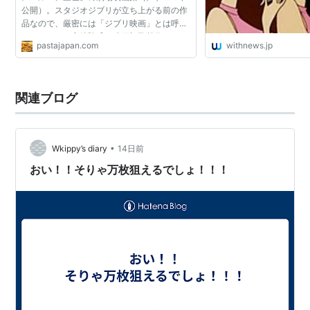
公開）。スタジオジブリが立ち上がる前の作
品なので、厳密には「ジブリ映画」とは呼べ
ないものの、宮崎駿氏の映画初監督作である
pastajapan.com
withnews.jp
ことと、丁寧な作画やアクションシーンはそ
の後のジブリらしさ...
関連ブログ
•
Wkippy’s diary
14日前
おい！！そりゃ万枚狙えるでしょ！！！