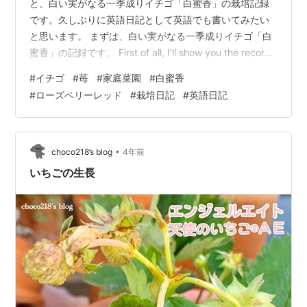
と、白い実がなる一季成りイチゴ「白蜜香」の栽培記録
です。久しぶりに英語日記として英語でも書いてみたい
と思います。 まずは、白い実がなる一季成りイチゴ「白
蜜香」の記録です。 First of all, I'll show you the record
of "Shiromitsuka",the strawberry which has white fruits
#
イチゴ
#
苺
#
家庭菜園
#
白蜜香
in a period per a year. １月27日 冬の間は葉が小さく、
#
ローズベリーレッド
#
栽培日記
#
英語日記
大きくなっても枯れてしまっていました。 Jan 27 Their
leaves were small and…
•
choco218’s blog
4年前
いちごの生長