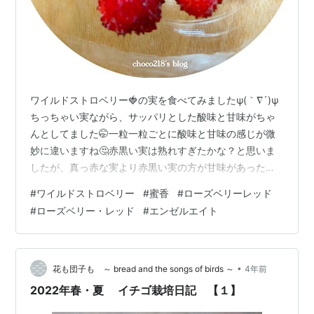
ワイルドストロベリー🍓の実を食べてみましたψ(｀∇´)ψ
ちっちゃい実ながら、サッパリとした酸味と甘味がちゃ
んとしてました🤭一粒一粒ごとに酸味と甘味の感じが微
妙に違いますね🤔赤黒い実は熟れすぎたかな？と思いま
したが、真っ赤な実より赤黒い実の方が甘味があった気
がする😋 ＊＊＊＊＊＊＊＊＊＊＊＊＊＊＊ 真っ赤な花の
#
ワイルドストロベリー
#
蜜香
#
ローズベリーレッド
ローズベリーレッドは小ぶりの実が並んでいますね。赤
#
ローズベリー・レッド
#
エンゼルエイト
い実に成ったら食べ頃でしょうから、分かりやすいです
ね☺️ ＊＊＊＊＊＊＊＊＊＊＊＊＊＊＊ らくなりイチゴも
小ぶりの可愛い実(●'◡'●) 蜜香も赤く熟れてきました🥰1
番赤いのはもう食べれるかな😋家庭栽培の醍醐味はやっ
•
花も団子も ～ bread and the songs of birds ～
4年前
ぱり完熟が食べれること…
2022年春・夏 イチゴ栽培日記 【１】