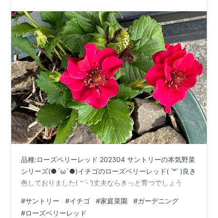
品種:ローズベリーレッド 202304 サントリーの本気野菜
シリーズ(●´ω`●)イチゴのローズベリーレッド( ˙꒳​˙ )良き
色しておりました( ˶ˊᵕˋ)丈夫ならきっと育つでしょう
#
サントリー
#
イチゴ
#
家庭菜園
#
ガーデニング
#
ローズベリーレッド