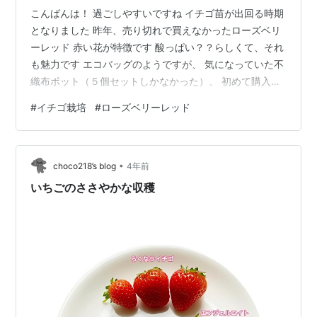
こんばんは！ 過ごしやすいですね イチゴ苗が出回る時期
となりました 昨年、売り切れで買えなかったローズベリ
ーレッド 赤い花が特徴です 酸っぱい？？らしくて、それ
も魅力です エコバッグのようですが、 気になっていた不
織布ポット（５個セットしかなかった）、 初めて購入し
ました 水はけがよい、鉢底石不要、なによりとても軽い
#
イチゴ栽培
#
ローズベリーレッド
のです おととしの苗も植え替えます ２０２１年２月 こ
んなに小さかったんだ・・ なぜか2年間で出たランナー
はひとつだけ これも植え替えましょう また根っこ 上が
•
ローズベリーレッド 下がらくなりイチゴのランナー（元
choco218’s blog
4年前
気な根です） ・左 おととしのらくなりいちご親株 ・右
いちごのささやかな収穫
昨年出たランナ…