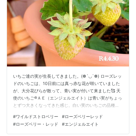
いちご達の実が生長してきました。(❁´◡`❁) ローズレッ
ドのいちごは、10日前には真っ赤な花が咲いていました
が、大分花びらが散って、青い実が付いて来ました🥰 天
使のいちご®ＡＥ（エンジェルエイト）は青い実がちょっ
とずつ大きくなってきた感じ。白い実のいちごの品種な
ので、どのタイミングで食べたら美味しいのかな⁈🧐🤔
#
ワイルドストロベリー
#
ローズベリーレッド
😋らくなりイチゴの実も数が増えてきました。名前通り
#
ローズベリー・レッド
#
エンジェルエイト
今のところ楽に実が成ってくれていますね(^^)vワイルド
ストロベリーもいっぱい可愛い実が成っています(*´∀`)♪