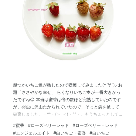
幾つかいちご達が熟したので収穫してみました(*´∀`)♪ お
題「ささやかな幸せ」 らくなりいちご🍓が一番大きかっ
たですね😊 本当は蜜香は倍の数ほど完熟していたのです
が、羽虫に沢山たかられていたので、そっと袋を被して
破棄しました。・°°・(＞_＜)・°°・。もうちょっとして
からの方がいいかな？と待ちすぎて虫に先を越されまし
#
蜜香
#
ローズベリーレッド
#
ローズベリー・レッド
た（；＿；）他のいちご🍓も赤くなってたので、羽虫に
#
エンジェルエイト
#
白いちご・密香
#
白いちご
たかられる前に採りました！ エンジェルエイトの種が赤