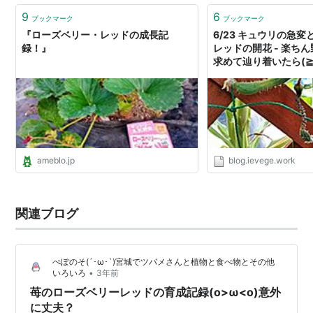
9
6
ブックマーク
ブックマーク
『ローズベリー・レッドの成長記
6/23 キュウリの急
録！』
レッドの開花 - 楽ち
求めて辿り着いたら(≧
ameblo.jp
blog.ievege.work
関連ブログ
ぺぽのそ(´･ω･`)宮城でツバメさんと植物と食べ物とその他
•
いろいろ
3年前
苺のローズベリーレッドの育成記録(o>ω<o)意外
に丈夫？