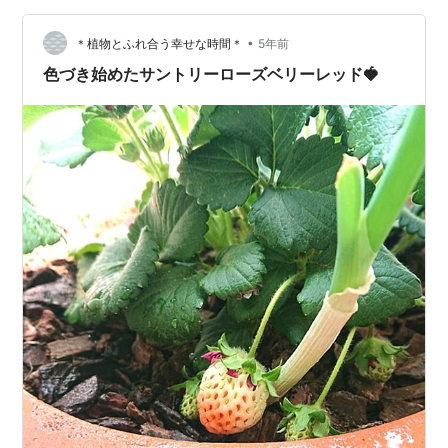
chocoblog218.com chocoblog218.com
chocoblog218.com chocoblog…
•
＊植物とふれ合う幸せな時間＊
5年前
色づき始めたサントリーローズベリーレッド🍓