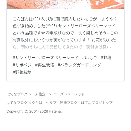
こんばんは(^^) 3月頃に苗で購入したいちごが、ようやく
色づき始めました(*^.^*) サントリーローズベリーレッド
という品種です🍓四季成りなので、長く楽しめそう♪ この
写真以外にもいくつか実がなっています！ お花が咲いた
ら、朝のうちに人工受粉してきたので、実付きは良いで
す。 初心者のわたしでも、なんとか育てられています
#
サントリー
#
ローズベリーレッド
#
いちご
#
栽培
(^^) コンパニオンプランツのねぎを一緒に植えていま
#
リボベジ
#
再生栽培
#
ベランダガーデニング
す。 そのおかげで、いちごには、全く虫が付きません！
#
野菜栽培
ありがたい(*^.^*)ねぎは、苗では無く、スーパーのねぎ
を使った残りの根っこを再生栽培したもの。 リボベジと
も言います。夫婦二人なら、たくさんは必要無いので、
はてなブログ
>
未指定
>
ローズベリーレッド
再生栽培…
はてなブログ タグとは
ヘルプ
開発ブログ
はてなブログトップ
Copyright (C) 2001-
2026
Hatena.