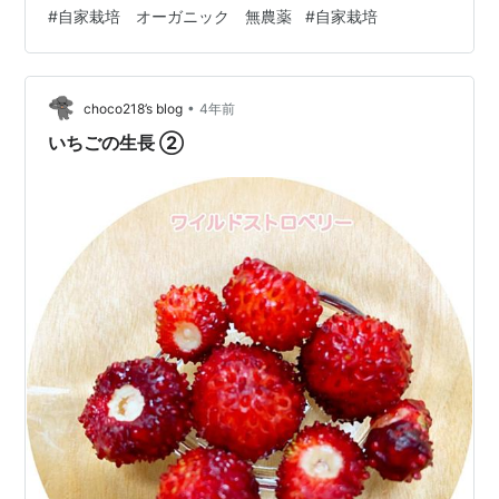
#
自家栽培 オーガニック 無農薬
#
自家栽培
くなってたので、食べ頃かなと思ったら、一部齧られた⁈
様な筋状がありました。農薬は一切使用していないので
やむを得ないですねσ(^_^;) 実食してみました😋🤤 見た目
で一番美味し…
•
choco218’s blog
4年前
いちごの生長 ②