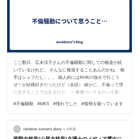
ここ数日、広末涼子さんの不倫騒動に関しての報道が続
いているけれど。 そんなに報道することあんのかね。 相
手はシェフだし。。。 個人的にはNHKの強火で行こう
ぜ！が結構好きだったけど（余談） 確かに、不倫って理
に反することではあるけど、 一番傷ついてるのって家族
なんだから、家族で解決する問題じゃない？ なのに、解
#
不倫騒動
#
MK5
#
憧れでした
#
復帰を願っています
決してないのに、キャンドルさん会見！？ 内容も記事で
見たけど、こんな家庭内の話を外にする夫って、、、 ま
してや、夫婦で話し合えていない状況で… いや、話し合
•
えない状況だからこの手段を取ったのかな… いや、もう
rainbow-konan’s diary
4年前
憶測で人の家庭の話をするのってよくないよね。 下世
菅野志桜里(山尾志桜里)弁護士のメディア露出に