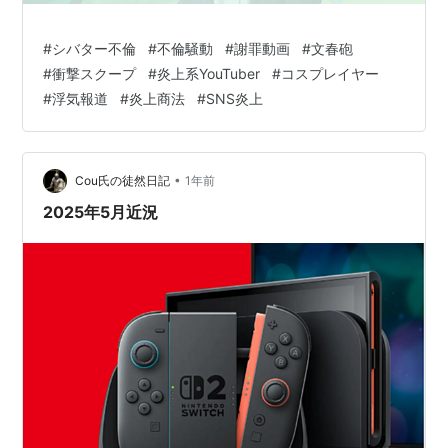
#
シバター不倫
#
不倫騒動
#
謝罪動画
#
文春砲
#
衝撃スクープ
#
炎上系YouTuber
#
コスプレイヤー
#
浮気報道
#
炎上商法
#
SNS炎上
•
Cou氏の徒然日記
1年前
2025年5月近況