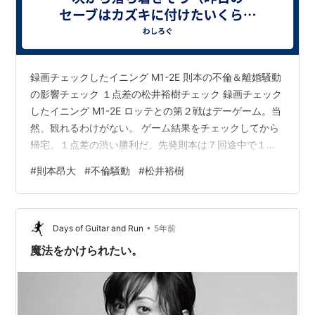
録画チェックしたイニング M1-2E 則本の不倫＆離婚騒動
の影響チェック １点差の松井裕樹チェック 録画チェック
したイニング M1-2E ロッテとの第２戦はデーゲーム。当
然、観れるわけがない。 ゲーム結果をチェックしてから
帰宅。１点差の渋い勝利だ。先発則本は７回途中で１失
点で降板したようだし、１点リードで迎えた９回裏には
#
則本昂大
#
不倫騒動
#
松井裕樹
クローザー松井裕樹が出たようだ。スコアだけ見れば強
いチームの勝ち方である。帰宅してから録画チェック。
チェックしたのは 則本の立ち上がり（１回裏） 楽天の先
•
制のシーン（６回表） 先制したあとの則本のピッチング
Days of Guitar and Run
5年前
（６回裏） 則本の失点シーン（７回表） で、最後は１点
魔法をかけられたい。
差の松井裕樹（９回…