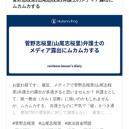
話。なんだかもう全部下世話。 …
ムカムカする
お疲れ様です。 最近、メディアで菅野志桜里(山尾志桜
里)弁護士の露出が多過ぎると思いませんか？ 弁護士とし
て、統一教会（カルト宗教）に強いのかもしれません
が、ムカムカする。 弁護士なのに平気で『嘘』をつき通
し、愛知7区の選挙民に対して謝罪もない。 素直に、
「不倫していました」と言ってもらった方がスッキリす
#
菅野志桜里
#
山尾志桜里
#
政治資金問題
る。 ＜問題点＞ ①政治資金問題 ②不倫騒動 ③政策顧