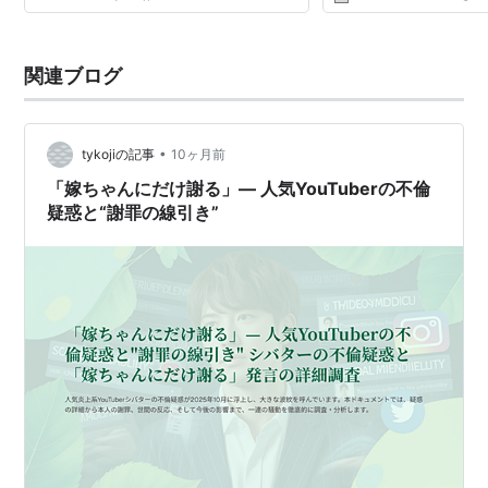
関連ブログ
•
tykojiの記事
10ヶ月前
「嫁ちゃんにだけ謝る」— 人気YouTuberの不倫
疑惑と“謝罪の線引き”