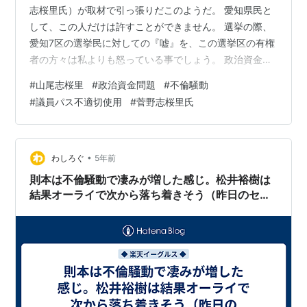
志桜里氏）が取材で引っ張りだこのようだ。 愛知県民と
して、この人だけは許すことができません。 選挙の際、
愛知7区の選挙民に対しての『嘘』を、この選挙区の有権
者の方々は私よりも怒っている事でしょう。 政治資金問
題、不倫騒動、政策顧問起用、議員パス不適切使用と問
#
山尾志桜里
#
政治資金問題
#
不倫騒動
題だらけの方である。 間違っても、東海地区でメディア
#
議員パス不適切使用
#
菅野志桜里氏
に出演することがないようお願いしたい。
•
わしろぐ
5年前
則本は不倫騒動で凄みが増した感じ。松井裕樹は
結果オーライで次から落ち着きそう（昨日のセー
ブはカズキに付けたいくらいｗ））...