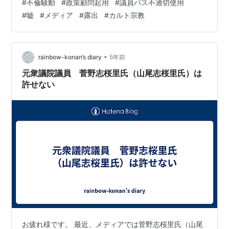
#
不倫騒動
#
政策顧問起用
#
議員パス不適切使用
問起用 ④議員パス不適切使用 次期、選挙で当選の見込
#
嘘
#
メディア
#
露出
#
カルト宗教
みがたたないと判断すると、全て説明責任を果たさずに
衆議員を退かれました。 記者会見では自分のイメージが
悪くなるので、youtubeで一方的に発信するのは卑怯で
す。 おまけに元不倫相手の妻が…
•
rainbow-konan’s diary
5年前
元衆議院議員 菅野志桜里氏（山尾志桜里氏）は
許せない
お疲れ様です。 最近、メディアでは菅野志桜里氏（山尾