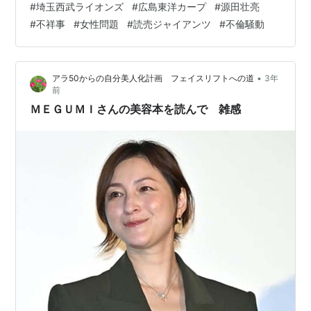
#
埼玉西武ライオンズ
#
広島東洋カープ
#
源田壮亮
のプログラム、第1試合を発表する。 画像を17枚アッ
#
不祥事
#
女性問題
#
読売ジャイアンツ
#
不倫騒動
プ。 以下・17枚の内訳。 2・1（土）「シン・T-1トーク
ライブvol.11」ビジュアルポスター 2枚 二見×ターザン山
本！氏×桜木かなこ…
•
アラ50からの自分美人化計画 フェイスリフトへの道
3年
前
ＭＥＧＵＭＩさんの美容本を読んで 雑感