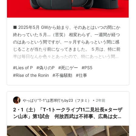
■ 2025年5月 GWから始まり、そのあとはいつの間にか
終わっていた５月…（苦笑） 相変わらず、一週間が経つ
のはあっという間ですが、一ヶ月すらあっという間に感
じることが当たり前になってきました。 ５月は、特に前
半は毎日なんか色々とあったので、特にあっという間だ
った気がします。 ■ ニュース (1) 不倫疑惑報道 GWあた
#
Lies of P
#
偽りのP
#
死にゲー
#
PS5
りから、動画サイトとかでは、田中圭✕永野芽郁の不倫
#
Rise of the Ronin
#
不倫騒動
#
仕事
疑惑報道の話ばかり。 ぶっちゃけた話をすると、どうで
もいい…というのが正直なところ。 まあ、CMを出してい
る企業や、ドラマ・映画の主役にキャスティングしてい
るテレビ局などからすると、イメージや広告戦略、興行
•
やっぱり“T-1”は悪球打ちby23（フタミ）
2年前
収入にも大きく影響が…
2・1（土）「T-1トークライブ11二見社長×ターザ
ン山本」第1試合 何故西武は不祥事、広島は女性
問題が後を経たないのか？問題の背景、マスコミ
は追及せず不倫報道を垂れ流し