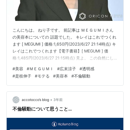
こんにちは。 ねり子です。 前記事は ＭＥＧＵＭＩさん
の美容本についての 話題でした。 キレイはこれでつくれ
ます [ MEGUMI ] 価格:1,650円(2023/6/27 21:14時点) キ
レイはこれでつくれます【電子書籍】[ MEGUMI ] 価
格:1,485円(2023/6/27 21:15時点) 見よ。 この自然にし
て ２０代と見まごうばかりの美肌を⭐ 首にシワなし （👆
#
美容
#
ＭＥＧＵＭＩ
#
広末涼子
#
透明感
ねり子 またそれ💦） ふと、 この間 記事にした広末涼子
#
是枝伸子
#
モテる
#
美容本
#
不倫騒動
さんのことが気になってきました。 ん？ 二人とも同じぐ
らいの年齢じゃない？ ＭＥＧＵＭＩさん １９８１年９月
２５日 生まれ 広末涼子さん １９８０年７月１８日…
•
accotocco’s blog
3年前
不倫騒動について思うこと…