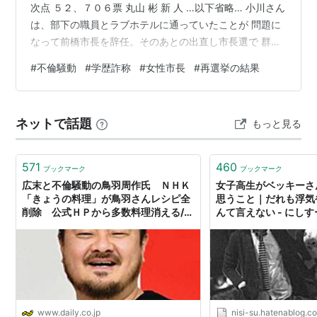
次点 ５２、７０６票 丸山 彬 新 人 …以下省略… 小川さん
は、部下の職員とラブホテルに通っていたことが 問題に
なって前橋市長を辞任。そのあとの出直し市長選で 群馬
県の知事などが応援した新人候補の丸山氏などを抑えて
#
不倫騒動
#
学歴詐称
#
女性市長
#
再選挙の結果
再び当選しました。 獲得票を見ると一万票の差、これは
大差と評価されるそうです。 しかし 不倫疑惑…というよ
りは動かぬ証拠を取られて辞任 後援会から励ましや応援
ネットで話題
もっと見る
を受けて引退を思い直し再度立候補、 信任を問う、よく
ある選挙課題ですね。 今回私はアカンだろなぁ…と思っ
て…
571
460
ブックマーク
ブックマーク
広末と不倫騒動の鳥羽周作氏 ＮＨＫ
女子高生がベッキーさ
「きょうの料理」が鳥羽さんレシピ全
思うこと｜だれも浮気
削除 公式ＨＰから多数料理消える/デ
んて言えない - にし
イリースポーツ online
www.daily.co.jp
nisi-su.hatenablog.c