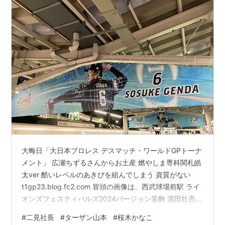
大晦日「大日本プロレス デスマッチ・ワールドGPトーナ
メント」 広瀬ちずるさんからお土産 燃やしま専科関札皓
太ver 酷いレベルのあきぴを組んでしまう 資質がない
t1gp23.blog.fc2.com 冒頭の画像は、西武球場前駅 ライ
オンズフェスティバルズ2024バージョン装飾 源田壮亮。
2・1（土）「シン・T-1トークライブvol.11 二見社長×タ
#
二見社長
#
ターザン山本
#
桜木かなこ
ーザン山本！～男子プロレスは終わっているのか？～」