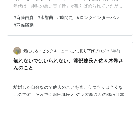
年代は「趣味の悪い電子音」が散りばめられていたが、
このアルバムはピアノと木管楽器を中心としたアンサン
#
斉藤由貴
#
水響曲
#
時間走
#
ロングインターバル
ブルでアダルトな情感を醸し出している。少女から経験
#
不倫騒動
豊富（3度の不倫騒動）な大人へと成長し、女優で培って
きた円熟味を増した演技力で不思議な魔法をかけられた
ようだ。この魔法が騒動を巻き起こす原因なんだろう
（笑）魔法をかけられたい人、必聴アルバムでふ（笑）
•
気になるトピック＆ニュース少し掘り下げブログ
6年前
あっち（ライブドア）のブログに書いていると思っ…
触れないではいられない、渡部建氏と佐々木希さ
んのこと