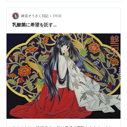
です すごく悪化しています… 左は夏にもう手は尽くし
た、と言われて前の病院を退院して今の病院に来たとき
•
２７日昼 前日のと強い吐き気止めを加えて皮下点滴
鈴豆そうさく日記
5年前
200ml 夕方まで眠りつづけて、起きたらわずかな水分
乳酸菌に希望を託す…
（うすめたリンゴ絞り汁、さ…