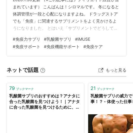
まれています） こんばんは！シロマルです。 冬になると
体調管理が一段と心配になりますよね。 ドラッグストア
でも「免疫」に関連するサプリメントをよく見かけるよ
うになりました。 とはいえ「サプリメントでどうして健
康維持が期待できるの？」 と疑問に思っている方も多い
#
免疫力サプリ
#
乳酸菌サプリ
#
iMUSE
はず。 この記事では、健康管理に役立つ仕組みを分かり
#
免疫サポート
#
免疫機能サポート
#
免疫ケア
やすく解説し、 おすすめの乳酸菌サプリ4選をご紹介し
ます。 目次 1.なぜサプリで健康維持が期待できるのか？
1-1. 腸に免疫細胞が集中しているから 1-2. 腸内細菌のバ
ネットで話題
もっと見る
ランスが大切だから 1-3. 「プラズマ乳酸菌」の働…
79
21
ブックマーク
ブックマーク
乳酸菌サプリのおすすめは？アナタに
乳酸菌サプリの威力で
合った乳酸菌を見つけよう！｜アナタ
事！？ - 体使った仕
に合った乳酸菌を見つけるために、オ
ススメの乳酸菌サプリをまとめたサイ
トです。