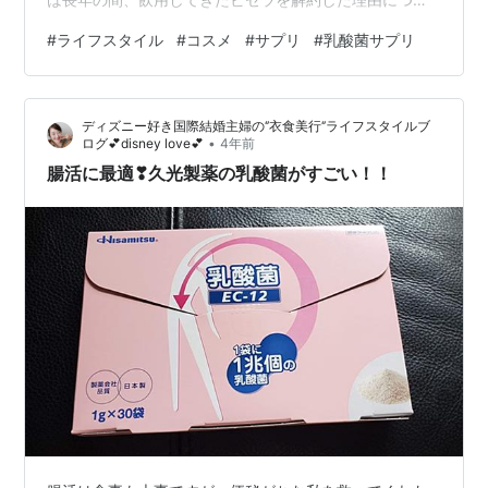
て書いてみたいと思います。 3年以上飲用したビセラを
#
ライフスタイル
#
コスメ
#
サプリ
#
乳酸菌サプリ
解約した理由 良かった点 確かに便の臭いやガスの臭いも
なくなり腸内環境は良くなったのだと思います。 お通じ
も安定してきた感じはします。 お腹の張りが減った（多
ディズニー好き国際結婚主婦の‘’衣食美行‘’ライフスタイルブ
分ですがガスが溜まりにくくなった） 悪かった点 定期購
•
ログ💕disney love💕
4年前
入で割引があっても1袋4000円近くする ビセラじゃない
腸活に最適❣久光製薬の乳酸菌がすごい！！
と駄目だと言うズバ…