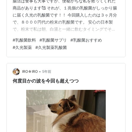
腸活は食事も大事ですが、便秘がちな私を救ってくれた
商品があります🥰 それが、１兆個の乳酸菌がしっかり腸
に届く久光の乳酸菌です！！ 今回購入したのは３ヶ月分
で、８０００円代の粉末の乳酸菌です。 安心の日本製
で、粉末で私は朝、白湯と一緒に飲むタイミングでその
まま粉末を口に入れています👄 エネルギー２．３７キロ
#
乳酸菌飲料
#
乳酸菌サプリ
#
乳酸菌おすすめ
カロリーとカロリーは低めです㌽💡 ダイエット中でも安
#
久光製薬
#
久光製薬乳酸菌
心して飲むことができます💟 こちらの乳酸菌は売上も５
０００万袋突破でとっても人気の高い商品です。どうし
てもっと早く知らなかったのだろうと痛感しておりま
す。。。💦 でも遅すぎることはございません。 試してみ
•
IRO☆IRO
5年前
て本当に効果があったので、便秘に悩む方…
何度目かの波を今回も超えつつ