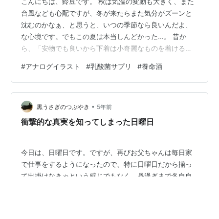
こんにちは、鈴豆です。 秋は気温の変動も大きく、また
台風なども心配ですが、冬が来たらまた気分がズーンと
沈むのかなぁ、と思うと、いつの季節なら良いんだよ、
な心境です。でもこの夏は本当しんどかった…。 昔か
ら、「安物でも良いから下着は小奇麗なものを着けるべ
し」と言われてましたが、最近は下着の超セールも見か
#
アナログイラスト
#
乳酸菌サプリ
#
養命酒
けなくて…、ついでに買い物に行く気力も無くて、綺麗
なのが無い(>_<)！！ 勿論その理由は、恋人とそういう雰
囲気になった時の為～とかじゃなくて 「もしもの時救急
•
車で運ばれた時恥ずかしい思いをするでしょう！！」 と
黒うさぎのつぶやき
5年前
言うもの。 もう、先日はこれを超実感しました…。救急
衝撃的な真実を知ってしまった日曜日
車を呼ぶかどうかまですっごく迷いま…