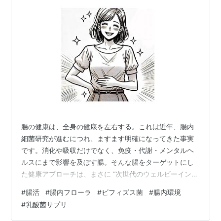
腸の健康は、全身の健康を左右する。これは近年、腸内
細菌研究が進むにつれ、ますます明確になってきた事実
です。消化や吸収だけでなく、免疫・代謝・メンタルヘ
ルスにまで影響を及ぼす腸。そんな腸をターゲットにし
た健康アプローチは、まさに “次世代のウェルビーイン
グ” の鍵といえます。 森永乳業は、腸内環境を整えるビ
#
腸活
#
腸内フローラ
#
ビフィズス菌
#
腸内環境
フィズス菌BB536を配合したサプリメント「生きて届く
#
乳酸菌サプリ
ビフィズス菌BB536」をリニューアルし、2025年4月1日