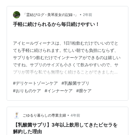
から全国のドラッグストア・量販店で発売します。今回
のリニューアルでは、「生菌の生存率を高める技術」
×「シンプルで続けやすい設計」が強化され、より実感し
•
「霊結びログ ‐ 美琴巫女の記録 ‐」
2年前
やすい製品へと進化しました。 …
手軽に続けられるから毎日続けやすい！
アイヒールヴィーナスは、1日1粒飲むだけでいいのでと
ても手軽に続けられます。忙しい朝でも負担にならず、
サプリを1つ飲むだけでインナーケアができるのは嬉しい
ですね。サプリのサイズも小さくて飲みやすいので、サ
プリが苦手な私でも無理なく続けることができました。2
ヶ月分のコスパも良いので、これからも続けていきたい
#
デリケートゾーンケア
#
乳酸菌サプリ
です。インナーケアは「続けること」が大事なので、続
#
おりものケア
#
インナーケア
#
膣ケア
けやすい形で提供されているのは助かります。 [アイヒー
ルヴィーナス2ヶ月分] デリケートゾーンケア 膣由来乳酸
菌 韓国女性 韓国乳酸菌 乳酸菌 膣由来 インナーケア 膣ケ
ア サプリ 韓国サプリ 楽天で購入
•
ごゆるり暮らしの専業主婦
4年前
【乳酸菌サプリ】3年以上飲用してきたビセラを
解約した理由