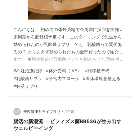
こんにちは。 初めての体外受精で今周期に採卵を実施↓
来周期から胚移植予定です。このタイミングで先生から
勧められたのが乳酸菌サプリ！？え、乳酸菌って関係あ
るの？ とりあえず勧められたもの全部買ったので紹介し
ます。 ●胚移植前に乳酸菌サプリを勧められた理由 着床
する時に、子宮内が善玉菌である乳酸菌が主体となって
#
不妊治療記録
#
体外受精（IVF）
#
胚移植準備
いる状態が妊娠しやすいとされているそうです。逆に悪
#
乳酸菌サプリ
#
子宮内フローラ
#
着床環境を整える
玉菌が多いと良くないんだそうで。 私が病院で検査して
#
妊活サプリ
もらったところ、膣内の状態が乳酸菌少なめになってい
ました。 そのため、移植周期の月経開始後くらいから乳
酸菌のサプリを服用してくださいねと言われ、以下のサ
プリを購入するように勧められました。 …
•
美容健康系ライブラリ
1年前
腸活の新潮流──ビフィズス菌BB536が生み出す
ウェルビーイング