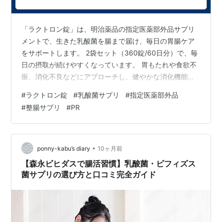
「ラクトロン錠」は、明治薬品の指定医薬部外品サプリ
メントで、生きた乳酸菌を腸まで届け、毎日の胃腸ケア
をサポートします。 2袋セット（360錠/60日分）で、毎
日の摂取が続けやすくなっています。 胃もたれや食欲不
振、消化不良などにアプローチし、健やかな消化機能を
維持。 パウチタイプで持ち運びも便利、紅麹不使用で安
#
ラクトロン錠
#
乳酸菌サプリ
#
指定医薬部外品
心して毎日摂取可能です。また、シリアルナンバー付き
#
整腸サプリ
#
PR
で品質管理も徹底。 忙しい日々でも手軽に乳酸菌を補給
し、内側からの健康サポートを目指せます。 家族みんな
で続けやすく、胃腸の調子を整えたい方におすすめのサ
プリメントです。 https://amzn.to/3JOslJs
•
ponny-kabu’s diary
10ヶ月前
【森永ビヒダスで腸活習慣】乳酸菌・ビフィズス
菌サプリの選び方と口コミ完全ガイド