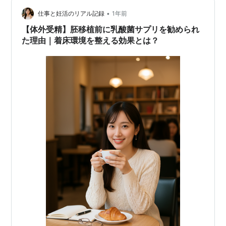
乳酸菌 サプリ サプリメント 森永 乳業 morinaga 善玉菌
機能性表示食品 整腸 腸内フローラ ビフィズス菌サプリ…
•
仕事と妊活のリアル記録
1年前
【体外受精】胚移植前に乳酸菌サプリを勧められ
た理由｜着床環境を整える効果とは？