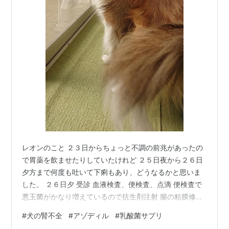
レオンのこと ２３日からちょっと不調の前兆があったの
で胃薬を飲ませたりしていたけれど ２５日夜から２６日
夕方まで何度も吐いて下痢もあり、どうなるかと思いま
した。 ２６日夕 受診 血液検査、便検査、点滴 便検査で
悪玉菌がかなり増えているので抗生剤注射 腸の粘膜修復
のビタミン、吐き気止め、皮下点滴200ml それでも夜
#
犬の腎不全
#
アゾディル
#
乳酸菌サプリ
中、早朝と吐いてとてもつらそうで。。。 右が今の結果