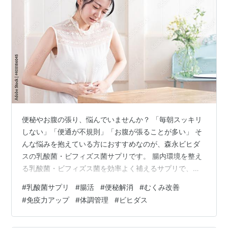
便秘やお腹の張り、悩んでいませんか？ 「毎朝スッキリ
しない」「便通が不規則」「お腹が張ることが多い」 そ
んな悩みを抱えている方におすすめなのが、森永ビヒダ
スの乳酸菌・ビフィズス菌サプリです。 腸内環境を整え
る乳酸菌・ビフィズス菌を効率よく補えるサプリで、管
理栄養士も推奨する安心設計。この記事では、基本情報
#
乳酸菌サプリ
#
腸活
#
便秘解消
#
むくみ改善
や効果を徹底解説します。 【ビヒダスの乳酸菌・ビフィ
#
免疫力アップ
#
体調管理
#
ビヒダス
ズス菌とは？】 ビヒダス 生きて届く ビフィズス菌
BB536 約180日分(6袋)【 森永乳業 公式 】 ビフィズス菌