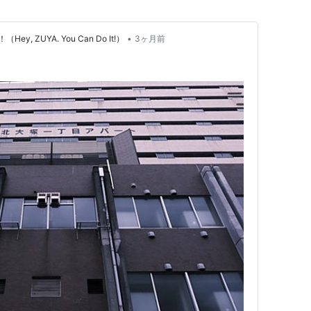
•
 ZUYA. You Can Do It!）
3ヶ月前