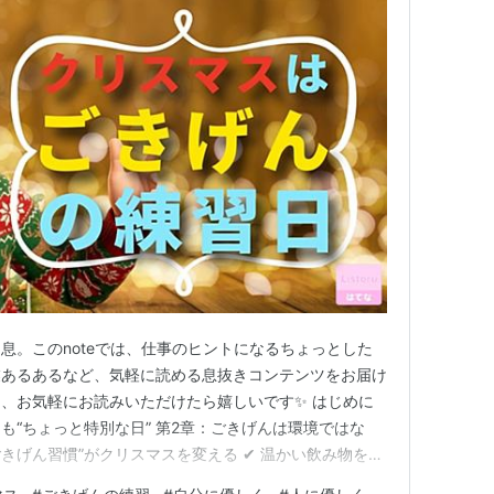
息。このnoteでは、仕事のヒントになるちょっとした
業あるあるなど、気軽に読める息抜きコンテンツをお届け
、お気軽にお読みいただけたら嬉しいです✨ はじめに
っても“ちょっと特別な日” 第2章：ごきげんは環境ではな
“ごきげん習慣”がクリスマスを変える ✔ 温かい飲み物をゆ
とう”と言ってみる ✔ 外を歩きながらイルミネーションを