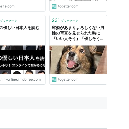
osfie.com
togetter.com
231
ブックマーク
ブックマーク
人の優しい日本人を読む
容姿があまりよろしくない男
性の写真を見せられた時に
『いい人そう』『優しそう』
と言ったりするが、これの女
性版は何？
2nin-online.jimdofree.com
togetter.com