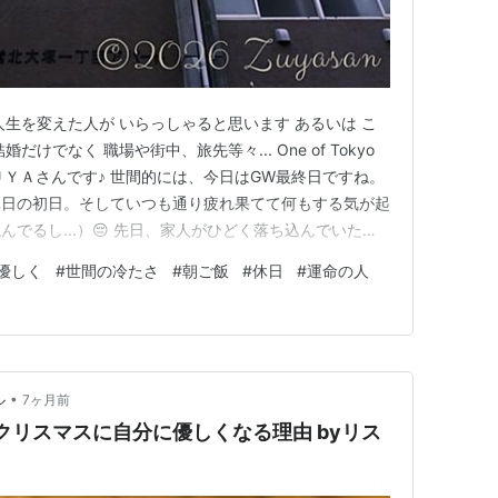
人生を変えた人が いらっしゃると思います あるいは こ
けでなく 職場や街中、旅先等々... One of Tokyo
にちはＺＵＹＡさんです♪ 世間的には、今日はGW最終日ですね。
休日の初日。そしていつも通り疲れ果てて何もする気が起
でるし...）😔 先日、家人がひどく落ち込んでいたの
なぁと思っていたのですが聞いてみると、彼女が障害のあ
優しく
#
世間の冷たさ
#
朝ご飯
#
休日
#
運命の人
るキッカケになった知的障害のある30代の女性（以
•
ル
7ヶ月前
クリスマスに自分に優しくなる理由 byリス