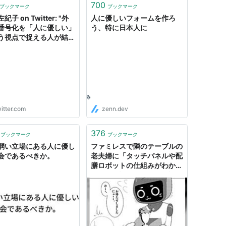
700
ブックマーク
ブックマーク
紀子 on Twitter: "外
人に優しいフォームを作ろ
番号化を「人に優しい」
う、特に日本人に
う視点で捉える人が結構
驚いた。自分のような旧
からすると、ここで言わ
いる「倫理観の変化」も
ろん、生に関することの
化、機械化でグレーゾー
なくなり資本の支配がよ
層あからさまになってデ
itter.com
zenn.dev
トピア感が増しました
‥感が強い。"
376
ブックマーク
ブックマーク
弱い立場にある人に優し
ファミレスで隣のテーブルの
会であるべきか。
老夫婦に「タッチパネルや配
膳ロボットの仕組みがわから
ない」と話しかけられた話→
最先端もいいけどもっと人に
優しい社会であってほしい