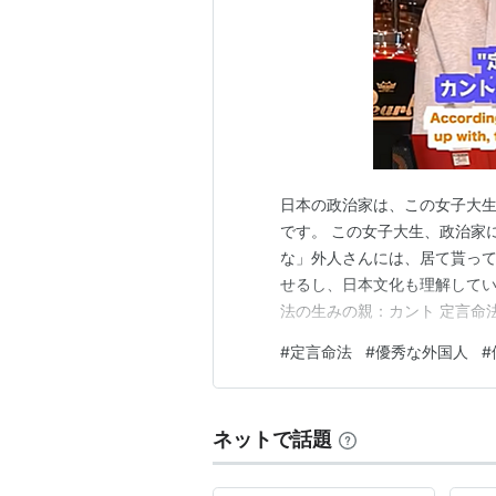
日本の政治家は、この女子大生
です。 この女子大生、政治家にな
な」外人さんには、居て貰って
せるし、日本文化も理解している。 ☟ 
法の生みの親：カント 定言命
「悪口をいってはいけない」
#
定言命法
#
優秀な外国人
#
いけない」 仮言命法 仮言命
え…
ネットで話題