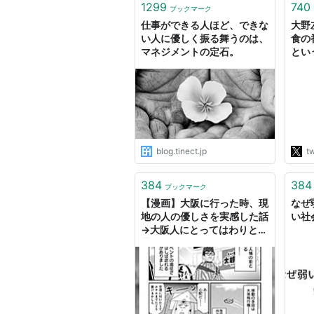
1299
740
ブックマーク
仕事ができる人ほど、できな
大野左
い人に優しく振る舞うのは、
食の
マネジメントの定石。
とい
いて
世代
れて
もち
効率
ンが
り一
blog.tinect.jp
tw
ィス
ね‥
384
384
ブックマーク
【漫画】大阪に行った時、現
なぜ
地の人の優しさを実感した話
い社
→大阪人にとってはわりと普
通らしい