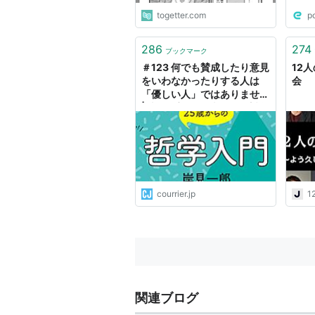
togetter.com
p
286
274
ブックマーク
＃123 何でも賛成したり意見
12
をいわなかったりする人は
会
「優しい人」ではありません
| 岸見一郎 25歳からの哲学
入門
courrier.jp
1
関連ブログ