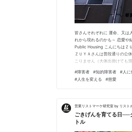
皆さんそれぞれに 運命、又は
れから現れるのかも～ 恋愛や結婚だ
Public Housing こん
ＺＵＹＡさんは普段通りの公
こりません（大体出掛けても混ん
で仕事で何かやらかしたのか
#
障害者
#
知的障害者
#
人に
る子供達に携わる仕事に目覚め
#
人生を変える
#
慈愛
下、Bさん…
営業リストマーケ研究室 by リスト
ごきげんを育てる日──
トル