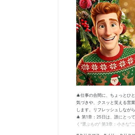
🎄仕事の合間に、ちょっとひと
気づきや、クスッと笑える営
します。リフレッシュしながら
🎄 第1章：25日は、誰にと
く“選ぶもの” 第3章：小さな
っくり飲む ✔ 自分に“ありが