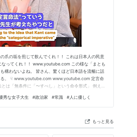
の爪の垢を煎じて飲んでくれ！！ これは日本人の民意
ってくれ！！ www.youtube.com この様な「まとも
も構わないよね。 皆さん、驚くほど日本語を流暢に話
www.youtube.com www.youtube.com 定言命
法とは「無条件に「〜すべし」という命令形式」 例えば
とか「人に優しくしろ！」とか「女の子に体重を聞いては
優秀な女子大生
#
政治家
#
常識
#
人に優しく
法というのは「条件付きで「〜すべし」という命令形式 例
もっと見る