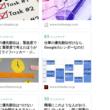
vi.dropbox.jp
www.toriikengo.com
83
ブックマーク
ブックマーク
の優先順位は、緊急度で
仕事の優先順位付けなら、
く重要度で考えたほうが
Googleカレンダーなのだ
 | ライフハッカー・ジャ
ww.lifehacker.jp
www.itmedia.co.jp
50
ブックマーク
ブックマーク
に優先順位はつけない
職場にこのような人がおり、
「5分間すきまアクショ
悩んでいます。 - 同じ部署の