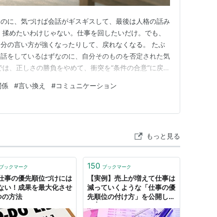
なのに、気づけば会話がギスギスして、最後は人格の話み
、揉めたいわけじゃない。仕事を回したいだけ。でも、
分の言い方が強くなったりして、戻れなくなる。 たぶ
の話をしているはずなのに、自分そのものを否定された気
では、正しさの勝負をやめて、衝突を“条件の合意”に戻す
悪者にならずに。相手を敵にせずに。それでもちゃんと
関係
#
言い換え
#
コミュニケーション
事でわかることは、進め方の違いがなぜ人格否定っぽく
「正しさの勝負」から「…
もっと見る
150
ブックマーク
ブックマーク
仕事の優先順位づけには
【実例】売上が増えて仕事は
ない！成果を最大化させ
減っていくような「仕事の優
つの方法
先順位の付け方」を公開しま
す | トリイケンゴ.com ( ･
`д･´)