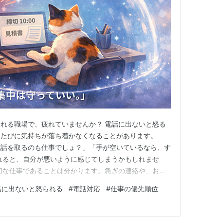
れる職場で、疲れていませんか？ 電話に出ないと怒る
るたびに気持ちが落ち着かなくなることがあります。
電話を取るのも仕事でしょ？」「手が空いているなら、す
れると、自分が悪いように感じてしまうかもしれませ
切な仕事であることは分かります。急ぎの連絡や、お客
ります。 でも、すべての電話を最優先にしていると、
話に出ないと怒られる
#
電話対応
#
仕事の優先順位
たり、優先順位が崩れたりすることがあります。 本当
るかどうかだけではなく、仕事の優…