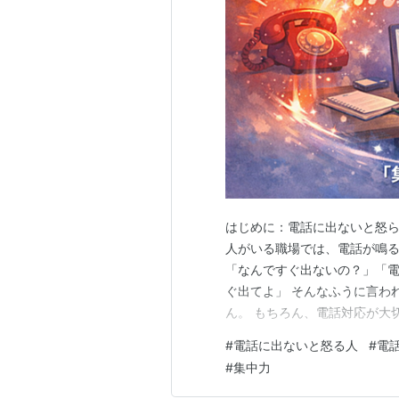
はじめに：電話に出ないと怒ら
人がいる職場では、電話が鳴
「なんですぐ出ないの？」「
ぐ出てよ」 そんなふうに言わ
ん。 もちろん、電話対応が大
様からの大事な問い合わせもあ
#
電話に出ないと怒る人
#
電
今進めている仕事の集中が切れ
#
集中力
に大切なのは、電話にすぐ出