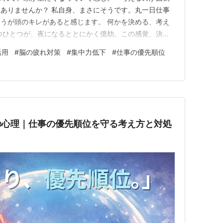
ありませんか？ 私自身、まさにそうです。丸一日仕事
うが頭のキレがあると感じます。 何かを決める、考え
つひとつが、夜になるととにかく億劫。この感覚、決し
ます。 思考力も電池のように減っていく 一日の始ま
活用
#
脳の疲れ対策
#
集中力低下
#
仕事の優先順位
“まっさら”な感じがします。だけど、時間が進むにつれ
り、人と話したり、作業に…
の心理｜仕事の優先順位を守る考え方と対処