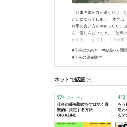
「仕事の進め方が違うだけ」
たいになってしまう。 本当は
相手の言い方が刺さったり、自
ん一番しんどいのは、「仕事
がする」ことです。 この記事
方法を整理します。 あなたが
#
仕事の進め方
#
職場の人間
仕事を進めるために。 この記
#
仕事の優先順位
なりやすいのか、そして会話を
ネットで話題
574
413
ブックマーク
仕事の優先順位をすばやく直
もう
観的に決定する方法 -
迷わ
GIGAZINE
る5