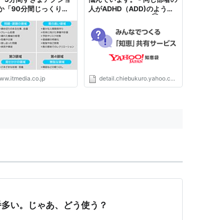
か「90分間じっくりア
人がADHD（ADD)のよう
ョン」か
で、悩んでいます。①仕事
の優先順位がつけられない。
②期... - Yahoo!知恵袋
ww.itmedia.co.jp
detail.chiebukuro.yahoo.co.jp
番多い。じゃあ、どう使う？