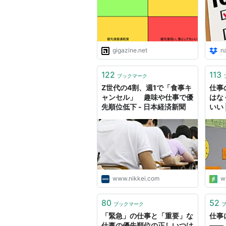
gigazine.net
na
122
113
ブックマーク
Z世代の4割、週1で「食事キ
仕事
ャンセル」 趣味や仕事で優
はな
先順位低下 - 日本経済新聞
いい
パン
www.nikkei.com
w
80
52
ブックマーク
「緊急」の仕事と「重要」な
仕事
仕事の優先順位の正しいつけ
――