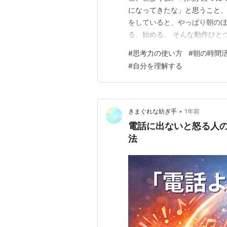
になってきたな」と思うこと、
をしていると、やっぱり朝のほ
る、始める。 そんな動作ひと
て自分だけではないんだと思い
#
思考力の使い方
#
朝の時間
り、目覚めてすぐの頭は、まだ
#
自分を理解する
て、いろんな情報が入ってきた
•
きまぐれな紡ぎ手
1年前
電話に出ないと怒る人
法