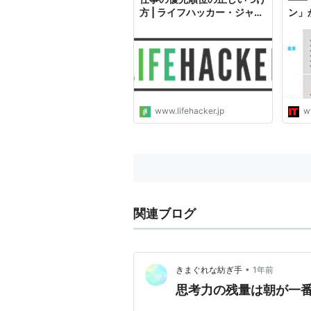
方 | ライフハッカー・ジャパ
ン」
ン
クシ
www.lifehacker.jp
w
関連ブログ
•
きまぐれな紡ぎ手
1年前
思考力の残量は朝が一