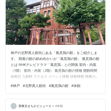
神戸の北野異人館街にある「風見鶏の館」をご紹介しま
す。 萌黄の館の斜め向かいが「風見鶏の館」 風見鶏の館
とは NHKテレビドラマ「風見鶏」との関係 室内・内装
（1階） 室内・内装（2階） 風見鶏の館の情報 開館時間
休館日 入館料 アクセス イベント情報 休館情報 萌黄の館
の斜め向かいが「風見鶏の館」 萌黄の館の次は、斜め向
#
神戸
#
北野異人館街
#
風見鶏の館
#
休館
かい側の風見鶏の館に向かいます。萌黄の館前の広場を
渡ってすぐに風見鶏の館があります。 風見鶏の館とは 風
見鶏の館は、かつて神戸に住んでいたドイツ人貿易商の
•
ゴットフリート・トーマス氏が自邸として建てた建物で
西東京まちかどニュース
4年前