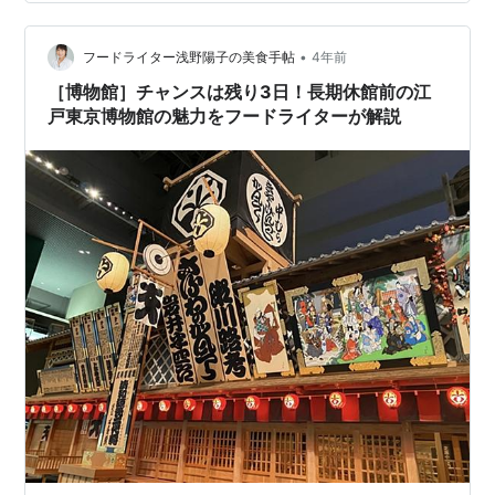
まで。 市議会は同日、全会一致で締結に同意した。
•
フードライター浅野陽子の美食手帖
4年前
［博物館］チャンスは残り3日！長期休館前の江
戸東京博物館の魅力をフードライターが解説