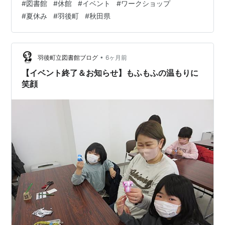
#
図書館
#
休館
#
イベント
#
ワークショップ
けるものと思っております。 ７月１２日（日）には、月
#
夏休み
#
羽後町
#
秋田県
例の「手づくり体験工房」を実施します。 また７月１１
日（土）から「夏休みワークショップ」の整理券をカウ
ンターで配布します（夏休みワークショップのチラシ
は、町内各小中学校を通じてお届けします）。 人数に限
•
羽後町立図書館ブログ
6ヶ月前
りがありますので、参加ご希望の方は、お…
【イベント終了＆お知らせ】もふもふの温もりに
笑顔