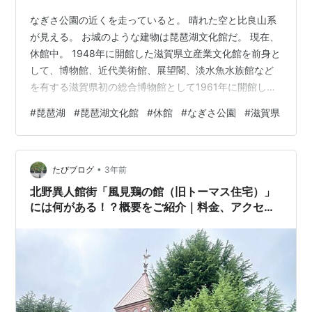
なぎさ公園の近くを走っていると。 晴れた空と比良山系
が見える。 お城のような建物は琵琶湖文化館だ。 現在、
休館中。 1948年に開館した滋賀県立産業文化館を前身と
して、博物館、近代美術館、展望閣、淡水魚水族館など
を有する滋賀県初の総合博物館として1961年に開館し
た。 ～略～建物の老朽化、入場者の減少等を理由に、
#
琵琶湖
#
琵琶湖文化館
#
休館
#
なぎさ公園
#
滋賀県
2008年3月限りで休館することが、2007年12月の滋賀県
議会における県教育長の答弁により表明された。
ja.wikipedia.org 2027年には新たに開館されるようだ
•
が。 県では、令和3年3月に「（仮称）新・琵琶湖文化館
たびブログ
3年前
基本計画」を策定し、大津市浜大津において、令和9年12
北野異人館街「風見鶏の館（旧トーマス住宅）」
月…
には何がある！？概要をご紹介｜料金、アクセ
ス、朝ドラ、イベント、ガイド、ナイトツアー、
共通チケット、外観、内装、休館情報