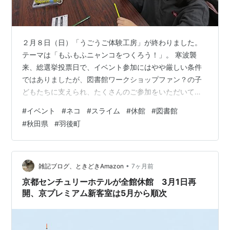
２月８日（日）「うごうご体験工房」が終わりました。
テーマは「もふもふニャンコをつくろう！」。 寒波襲
来、総選挙投票日で、イベント参加にはやや厳しい条件
ではありましたが、図書館ワークショップファン？の子
どもたちに支えられ、たくさんのご参加をいただいて実
施できたことを喜んでいます。 いつになく？静かさを感
#
イベント
#
ネコ
#
スライム
#
休館
#
図書館
じる作業中でした。 スポンジシートを組み合わせて芯を
#
秋田県
#
羽後町
作ったり、長い毛糸を巻き付けたり。小さいお子さんに
は少し手間のかかる作業だったようですが、お家の方や
図書館職員とともに時間をかけてじっくり取り組んでい
る様子が印象的でした。 静かだったのは、集中していた
•
雑記ブログ、ときどきAmazon
7ヶ月前
ということですね。 赤いリボンが印象的なも…
京都センチュリーホテルが全館休館 3月1日再
開、京プレミアム新客室は5月から順次