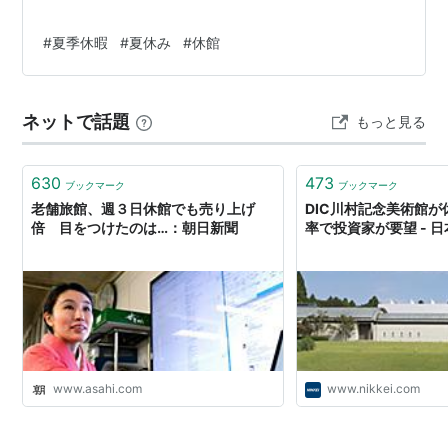
#
夏季休暇
#
夏休み
#
休館
ネットで話題
もっと見る
630
473
ブックマーク
ブックマーク
老舗旅館、週３日休館でも売り上げ
DIC川村記念美術館
倍 目をつけたのは…：朝日新聞
率で投資家が要望 - 
www.asahi.com
www.nikkei.com