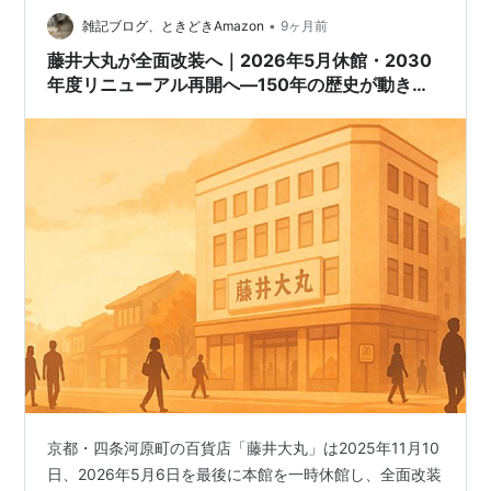
「京都センチュリーホテル」が、改装工事のため全館休
•
館に入った。休館は1月13日12時から2月28日までの予
雑記ブログ、ときどきAmazon
9ヶ月前
定。営業再開は3月1日が節目となり、客室は5月1日から
藤井大丸が全面改装へ｜2026年5月休館・2030
新し…
年度リニューアル再開へ―150年の歴史が動き出
す京都のランドマーク
京都・四条河原町の百貨店「藤井大丸」は2025年11月10
日、2026年5月6日を最後に本館を一時休館し、全面改装