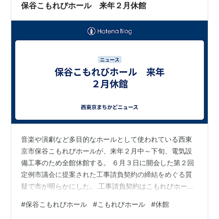
す。 設計は、ドイツ人建築家のゲオルグ・デ・ラランデ
保谷こもれびホール 来年２月休館
氏で、明治30年代…
音楽や演劇など多目的なホールとして使われている西東
京市保谷こもれびホールが、来年２月中～下旬、電気設
備工事のため全館休館する。 ６月３日に開会した第２回
定例市議会に提案された工事請負契約の締結をめぐる質
疑で市が明らかにした。 工事請負契約はこもれびホール
の老朽化した高圧受変電設備を入れ替えるもので、市内
#
保谷こもれびホール
#
こもれびホール
#
休館
業者との契約金額は２億３１００万円。工期は来年３月