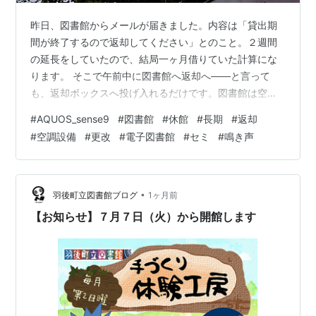
昨日、図書館からメールが届きました。内容は「貸出期
間が終了するので返却してください」とのこと。２週間
の延長をしていたので、結局一ヶ月借りていた計算にな
ります。 そこで午前中に図書館へ返却へ――と言って
も、返却ボックスへ投げ入れるだけです。図書館は空調
設備の更改工事のため、７月１日から休業中。再開予定
#
AQUOS_sense9
#
図書館
#
休館
#
長期
#
返却
は１０月７日とのことで、しばらく本を借りることがで
#
空調設備
#
更改
#
電子図書館
#
セミ
#
鳴き声
きません。つまり、しばし「図書難民」生活の始まりで
す。 自治体は箱物の維持にお金がかかり、なかなか苦し
い状況です。そんな中で空調設備を更新してくれるのは
ありがたい話ではあるのですが、さて、どうしたものか
•
羽後町立図書館ブログ
1ヶ月前
と考えてしまいます。 休業のお知らせの張り紙には…
【お知らせ】７月７日（火）から開館します