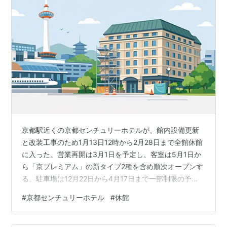
京都駅近くの京都センチュリーホテルが、館内設備更新
と改装工事のため1月13日12時から2月28日まで全館休館
に入った。営業再開は3月1日を予定し、客室は5月1日か
ら「京プレミアム」の新タイプ2種を含め順次オープンす
る。駐車場は12月22日から4月17日まで一部制限の予
定。1928年開業の前身ホテルから続く沿革と、今回示さ
#
京都センチュリーホテル
#
休館
れた日程を時系列で追う。 京都ｾﾝﾁｭﾘｰﾎﾃﾙ全館休館3月1
日営業再開 京都駅のすぐそばで、長い時間を重ねてきた