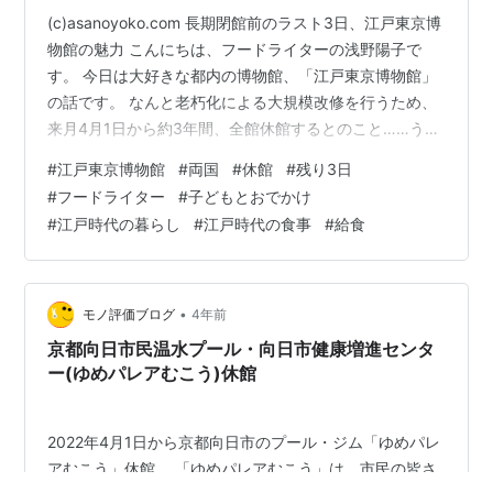
(c)asanoyoko.com 長期閉館前のラスト3日、江戸東京博
物館の魅力 こんにちは、フードライターの浅野陽子で
す。 今日は大好きな都内の博物館、「江戸東京博物館」
の話です。 なんと老朽化による大規模改修を行うため、
来月4月1日から約3年間、全館休館するとのこと……うわ
ー、残念すぎる！ みなさん、行かれたことはあるでしょ
#
江戸東京博物館
#
両国
#
休館
#
残り3日
うか？ 子どもも大人も楽しめるので、ぜひ休館前のラス
#
フードライター
#
子どもとおでかけ
ト3日間のうちに行ける方は行っていただきたいです。
#
江戸時代の暮らし
#
江戸時代の食事
#
給食
私は去年2021年の夏、子どもと行っていました。 写真も
撮っていたので、フードライター的視点で、江戸東京博
物館の魅力を解説します。 www.edo-tokyo-muse…
•
モノ評価ブログ
4年前
京都向日市民温水プール・向日市健康増進センタ
ー(ゆめパレアむこう)休館