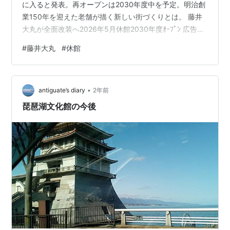
に入ると発表。再オープンは2030年度中を予定。明治創
業150年を迎えた老舗が描く新しい街づくりとは。 藤井
大丸が全面改装へ2026年5月休館2030年度ｵｰﾌﾟﾝ 広告の
下に記事の続きがあります。ペコリ 京都・四条河原町の
#
藤井大丸
#
休館
街並みが新しい時代へと動き出す。百貨店の藤井大丸
（京都市下京区）は、2026年5月6日の営業をもって本館
を一時休館し、建物の全面改装に入る。再オープンは
•
2030年度中を目指しており、約60年続いた現在の建物が
antiguate’s diary
2年前
生まれ変わる節目となる。老舗百貨店が描く新たな街づ
琵琶湖文化館の今後
くり…