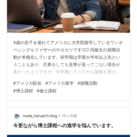
4歳の息子を連れてアメリカに大学院留学しているワンオ
ペシングルファザーのサロカツです🙇🏻‍♂️ 同級生の就職活
動が本格化しています。前学期は卒業が半年以上先とい
うこともあり、応募をしても返事が返ってこない場合が
多かったようですが、今学期に入ってから面接を受けて
きたという話を多く聞くようになりました。 同級生の大
#
アメリカ駐在
#
アメリカ留学
#
就職活動
半が金融やIT、戦略コンサルティング業界での就職を狙
#
博士課程
#
修士課程
っていて、「A社の面接ではこんなことを聞かれた」とか
「B社の面接官が意地悪だった」と情報交換しています。
自分は金融もITもコンサルも経験しましたが、今はどの
業界でも働く気はありません。給与水準が高いのは魅力
•
inada_haruaki’s blog
10ヶ月前
的ですが、ワークライフバラン…
今更ながら博士課程への進学を悩んでいます。