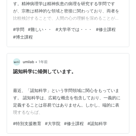
す。精神病理学は精神疾患の病理を研究する学問です
が、宗教は精神的な領域と密接に関わっており、両者を
比較検討することで、人間の心の理解を深めることがで
きます。 詳細説明: 宗教精神病理学の定義: 精神病理学と
#
学問
#
難しい・・
#
大学卒では・・・
#
修士課程
宗教学は、それぞれ独自の対象と方法を持っています
#
博士課程
が、どちらも人間の心を対象とし、治療や癒しと切り離
せない領域です。宗教精神病理学は、両者の関係性を探
求し、宗教が精神的な病状にどのように影響を与える
か、また、宗教が精神的な癒しにどのように貢献できる
•
umilab
1年前
かを考察します. 精神病理学と宗教学の共通点: …
認知科学に傾倒しています。
最近、「認知科学」という学問領域に関心をもっていま
す。 認知科学は、広範な概念を包含しており、一義的に
定義することは容易ではありません。しかし、端的に表
現するならば、
#
特別支援教育
#
大学院
#
修士課程
#
認知科学