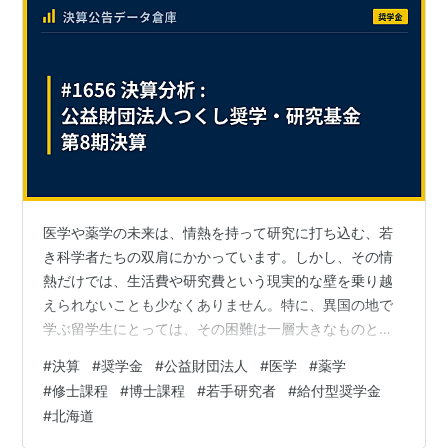
医学や薬学の未来は、情熱を持って研究に打ち込む、若
き科学者たちの双肩にかかっています。しかし、その情
熱だけでは、生活費や研究費という現実的な壁を乗り越
えられないことも少なくありません。特に、異国の地で
学ぶ留学生にとっては、その困難は一層大きなものとな
ります。そんな未来の医療を担う若者たちを、北の大地
#
決算
#
奨学金
#
公益財団法人
#
医学
#
薬学
から静かに、しかし力強く支え続ける奨学財団がありま
#
修士課程
#
博士課程
#
若手研究者
#
給付型奨学金
す。 その名は、「公益財団法人つくし奨学・研究基
#
北海道
金」。札幌を拠点に、北海道大学や地元の有力企業の支