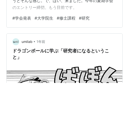
うとそんな感じ。で、はい、来ました。今年の夏期学会
のエントリー締切。もう目前です。
#
学会発表
#
大学院生
#
修士課程
#
研究
•
umilab
1年前
ドラゴンボールに学ぶ「研究者になるというこ
と」