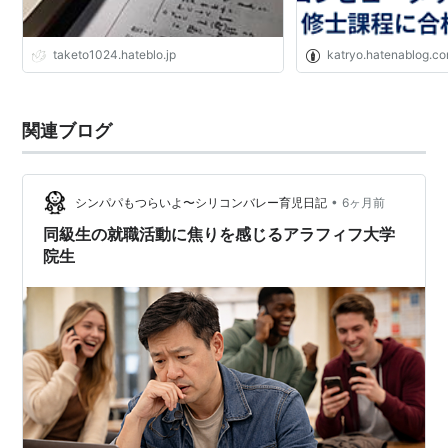
taketo1024.hateblo.jp
katryo.hatenablog.c
関連ブログ
•
シンパパもつらいよ〜シリコンバレー育児日記
6ヶ月前
同級生の就職活動に焦りを感じるアラフィフ大学
院生