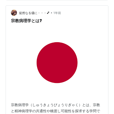
援を受け、医学・薬学分野の大学院生に返還不要の奨学
金を給付する活動を続けています。今回は、この若き才
能への「投資」を唯一の目的とする公益財団法人の決算
•
徒然なる儘に・・・💕
1年前
公…
宗教病理学とは❓
宗教病理学（しゅうきょうびょうりぎゃく）とは、宗教
と精神病理学の共通性や橋渡し可能性を探求する学問で