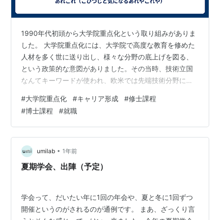
1990年代初頭から大学院重点化という取り組みがありま
した。 大学院重点化には、大学院で高度な教育を修めた
人材を多く世に送り出し、様々な分野の底上げを図る、
という政策的な意図がありました。その当時、技術立国
なんてキーワードが使われ、欧米では先端技術分野にお
いて博士号が必須である、などと言った話があったと記
#
大学院重点化
#
キャリア形成
#
修士課程
憶しています。そこだけ聞くと、まあ、そうかな、と思
#
博士課程
#
就職
いますね。 ただそれは、この取り組みを進める側の意図
であって、それを受けとめる世の中側の意図とは必ずし
も一致していなかったのではないか、と思います。 当時
はバブル崩壊の影響で求人が減り、第２次ベビーブーム
•
umilab
1年前
の団塊Jr世代が大学進学の年齢に差し掛か…
夏期学会、出陣（予定）
学会って、だいたい年に1回の年会や、夏と冬に1回ずつ
開催というのがされるのが通例です。 まあ、ざっくり言