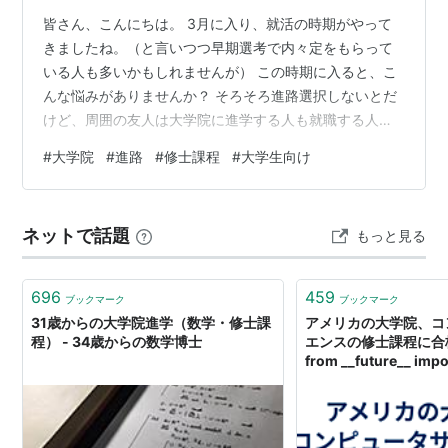
皆さん、こんにちは。 3月に入り、就活の時期がやって
きましたね。（と言いつつ早期選考で内々定をもらって
いる人も多いかもしれませんが） この時期に入ると、こ
んな悩みがありませんか？ そろそろ進路選択しないとだ
けど、周囲の友人は大学院に進学する人も就職する人も
いるなあ…自分はどうしようかな？？ そこで今回は大学
#
大学院
#
進路
#
修士課程
#
大学生向け
院に進学しようか悩んでいる大学生に向けて、大学院に
進学することのメリット、デメリットを紹介しようと思
います。（この記事は修士課程への進学に関する自身の
ネットで話題
もっと見る
考えを述べたものです。博士課程に関する記事ではあり
ませんので、ご注意ください） 自己紹介 某大学院の修士
課程学生。学部時代は進学か就職で迷った…
696
459
ブックマーク
ブックマーク
31歳からの大学院進学（数学・修士課
アメリカの大学院、コ
程） - 34歳からの数学博士
エンスの修士課程に合格
from __future__ impo