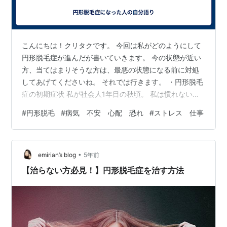
こんにちは！クリタクです。 今回は私がどのようにして
円形脱毛症が進んだが書いていきます。 今の状態が近い
方、当てはまりそうな方は、最悪の状態になる前に対処
してあげてくださいね。 それでは行きます。 ・円形脱毛
症の初期症状 私が社会人1年目の秋頃。 私は慣れない設
計の業務で日々疲弊し、毎日9時まで残業していました。
#
円形脱毛
#
病気 不安 心配 恐れ
#
ストレス 仕事
仕事も覚えるのが大変、何をしたら良いのかわからない
って言う社会人成り立てで良くある、右も左もわからな
い状態が続いておりました。 おまけに通勤時間は片道1時
•
間半。もう帰って風呂入ってご飯食べて寝る。当然やり
emirian’s blog
5年前
たいことなんて一切できない日々。 それに加え、私は当
【治らない方必見！】円形脱毛症を治す方法
時付き合っていた彼女とウマが合…