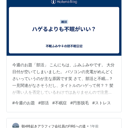
今週のお題「部活」 こんにちは、ふみふみやです。 大分
日付が空いてしまいました。 パソコンの充電がめんどく
さいっていうのが主な原因です笑 さて、部活と不眠…？
一見関連がなさそうだし、タイトルのハゲって何？？ 髪
が薄い人を否定しているわけではありませんので注意。
ああ最近は配慮配慮の世界で疲れるなぁ… 時代は私が学
#
今週のお題
#
部活
#
不眠症
#
円形脱毛
#
ストレス
生だった頃。 と言っても年齢を明かしていないので、い
つのことやらって感じですが、割と最近です。 内申のた
めに仕方なく選んだ部活で、（嫌々ながら）やる気のあ
•
るフリをして2年。 頭に10円ハゲができた…！！ めっち
朝4時起きアラフィフ会社員のFIREへの道
1年前