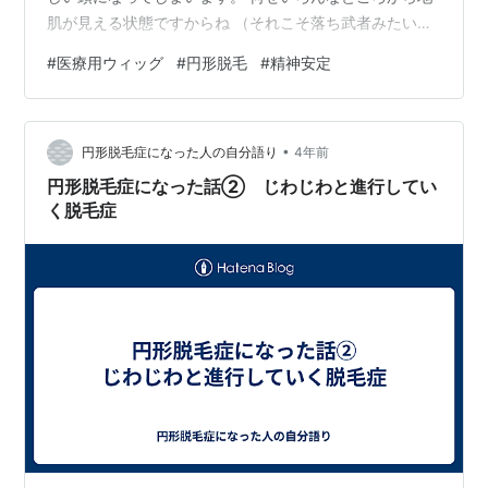
肌が見える状態ですからね （それこそ落ち武者みたいに
なっちゃいますからね。。。） だから私は地毛で隠せな
#
医療用ウィッグ
#
円形脱毛
#
精神安定
い部分が多くなったタイミングで、 医療用ウィッグを導
入しました。 やくみつるさんでおなじみの、スヴェンソ
ンさんを利用しました。 詳しいメニューとかは正直覚え
•
ていませんが、 月額18000円くらい払っていたと思いま
円形脱毛症になった人の自分語り
4年前
す。 あいまいですいません。。 www.svenson.co.jp 契
円形脱毛症になった話② じわじわと進行してい
約形…
く脱毛症