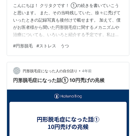
こんにちは！ クリタクです！ ①の続きを書いていこう
と思います。 また、その当時残していた、徐々に禿げて
いったときの記録写真も後付けで載せます。 加えて、僕
がお医者様から聞いた円形脱毛症に関するメカニズムや
治療についても、いろいろと紹介する予定です。私はお
医者様ではないので、あくまで病院に通って聞いた話を
#
円形脱毛
#
ストレス うつ
もとに、私がかみ砕いて説明するだけですのであしから
ず。 ・病院への通院 もともと私は肌が弱く、乾燥する時
期や蒸れる時期に、小学生の時から定期的に皮膚科に通
•
っていました。そこで、円形脱毛症は、男性型のAGAと
円形脱毛症になった人の自分語り
4年前
は違い、皮膚の病気ということを聞いた私は、よく通っ
円形脱毛症になった話① 10円禿げの兆候
ていた皮膚科の先生に相談してみました。…