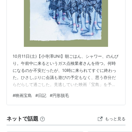
10月11日(土)【小寺澤UNI】朝ごはん、シャワー、のんび
り。午前中に来るというガス点検業者さんを待つ。何時
になるのか不安だったが、10時に来られてすぐに終わっ
た。ひさしぶりに会議も遊びの予定もなく、思う存分だ
らだらして過ごした。見逃していた映画「宝島」を予約
した。駅から遠い映画館なので敬遠していたけど、周年
#
映画宝島
#
日記
#
円形脱毛
記念で安くなっていたのだ。その映画館は最寄駅から徒
歩15分と、真夏ならぜったい行けないところにある。初
めて行くところで、帰りは夜だから絶対迷うだろうと思
ネットで話題
もっと見る
っていて、実際少し迷った。「宝島」は3時間近くあり、
盛りだくさんだった。明らかに標準語の俳優と沖縄のこ