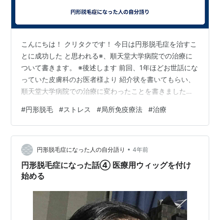
こんにちは！ クリタクです！ 今日は円形脱毛症を治すこ
とに成功した と思われる※、順天堂大学病院での治療に
ついて書きます。 ※後述します 前回、1年ほどお世話にな
っていた皮膚科のお医者様より 紹介状を書いてもらい、
順天堂大学病院での治療に変わったことを書きました。
JR御茶ノ水駅から徒歩2分くらいのところにあるこちらで
#
円形脱毛
#
ストレス
#
局所免疫療法
#
治療
すね。 順天堂大学医学部附属順天堂医院 病状としては、
皮膚科のお医者様にしていただいた 紫外線療法やステロ
イド注射、投薬による治療などの効果がなく、 脱毛が止
•
まらないといった感じでした。 いつ頃だったからかはあ
円形脱毛症になった人の自分語り
4年前
まり覚えていませんが、 風呂に1回入るだけで、当時住ん
円形脱毛症になった話④ 医療用ウィッグを付け
でいたワンルーム…
始める