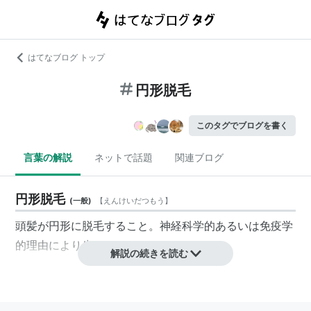
はてなブログ トップ
円形脱毛
このタグでブログを書く
言葉の解説
ネットで話題
関連ブログ
円形脱毛
(
一般
)
【
えんけいだつもう
】
頭髪が円形に脱毛すること。
神経科学
的あるいは免疫学
的理由により生じる。
解説の続きを読む