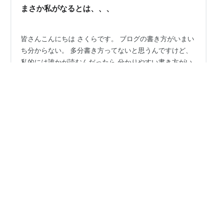
ヶ月目の現在の写真 発症から5ヶ月、通院から3ヶ月…
まさか私がなるとは、、、
皆さんこんにちは さくらです。 ブログの書き方がいまい
ち分からない。 多分書き方ってないと思うんですけど、
私的には誰かが読むんだったら 分かりやすい書き方がい
いよなって思うんですよね、、、 分かりやすく書けてる
かな？ てか、そもそも誰も読んでないかっ！笑 まぁ、い
いや((＼(^-^ ) 今日はこのブログを書いてる場所は海の見
#
円形脱毛
#
お洒落カフェ
#
stairs of the sea
えるカフェで書いてます。 家は耐えられず外に出たくな
#
人生いろいろ
りここに来ました♪ 私の実家は玄関からながーく廊下が続
いてて、そこに部屋が連なってる感じの家です。 奥にな
ればなるほど日差しが入りにくい構造なんです。だから
外に出たくなる。 家にこもってると頭が重くなり気持ち
•
スコールが降る前に
5年前
も暗くなります…
病気の治療の話 2
前回の続き takenokago.hatenablog.com 今回は、漢方
などを処方してくれるTraditional Chinese Medicine(中医