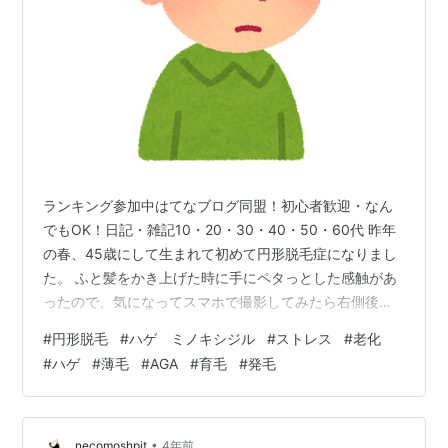
ランキング参加中はてなブログ同盟！初心者歓迎・なん
でもOK！日記・雑記10・20・30・40・50・60代 昨年
の春、45歳にして生まれて初めて円形脱毛症になりまし
た。 ふと髪をかき上げた時に手にペタっとした感触があ
ったので、気になってスマホで撮影してみたら右側後頭
部に鶏の卵ぐらいのハゲができてました。 他にもあちこ
#
円形脱毛
#
ハゲ ミノキシジル
#
ストレス
#
老化
ち大小合わせ計5カ所!! これは現実なのか？？一瞬目の前
#
ハゲ
#
薄毛
#
AGA
#
育毛
#
発毛
が真っ暗になりました… パニックになりながら色々と調
べてるうちに分かったのは、 円形脱毛症は免疫の異常に
よって毛根を異物と間違えて攻撃してしまうために発症
する ということ。 ふと最近読んだ「コロナワクチンの接
•
necomoshpit
4年前