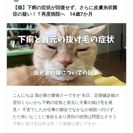
ゃショック！！すんごい泣いた。 他の部員は心からやる
【猫】下痢の症状が回復せず、さらに皮膚糸状菌
気がありそうだったので…
症の疑い！？再度病院へ 14歳7か月
こんにちは 我が家の愛猫クーですが 先日、定期健診後の
翌日くらいから下痢の症状と首元に大量の抜け毛を発
見！ 不安でしたが仕事の都合でなかなか病院へ行けず。
ただ幸いなことに食欲もあり普段の状態は問題なさそう
下痢と抜け毛以外は至って健康な感じですが・・・。 前
回の健診記事 assets-keep.hatenablog.com 妻が仕事帰