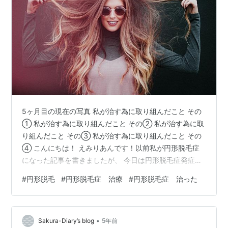
5ヶ月目の現在の写真 私が治す為に取り組んだこと その
① 私が治す為に取り組んだこと その② 私が治す為に取
り組んだこと その③ 私が治す為に取り組んだこと その
④ こんにちは！ えみりあんです！以前私が円形脱毛症
になった記事を書きましたが、 今日は円形脱毛症発症か
ら5ヶ月目の現在の様子についてと 治す為に何をしたか
#
円形脱毛
#
円形脱毛症 治療
#
円形脱毛症 治った
について書きたいと思います。 発症初期の状態について
はこちらの記事に書いてあります！ 死ぬほど禿げてま
す！ ↓↓↓ emirian.hatenablog.com 早速ですが、まず
•
は5ヶ月目の現在の様子をご覧ください。はいどんっ！ 5
Sakura-Diary’s blog
5年前