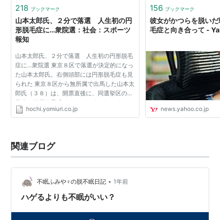
とばを喋る（どこまでのレベルなのか…
218
156
ブックマーク
ブックマーク
山本太郎氏、２分で落選 人生初の円
彼女がかつらを脱いだ
形脱毛症に…衆院選：社会：スポーツ
毛症と向き合って - Ya
報知
山本太郎氏、２分で落選 人生初の円形脱毛
症に…衆院選 東京８区で落選が決定的になっ
た山本太郎氏。右側頭部には円形脱毛症も見
られた 東京８区から無所属で出馬した山本太
郎氏（３８）は、開票直後に、同選挙区の自
民党・石原伸晃氏（５５）に敗れ、あえなく
hochi.yomiuri.co.jp
news.yahoo.co.jp
落選となった。今月１日に政治団体「新党
今はひとり」を立...
関連ブログ
•
不眠ふみや♀の脱不眠日記
1年前
ハゲるよりも不眠がいい？