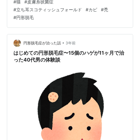
#
猫
#
皮膚糸状菌症
りに病院へ連れて行ってくれて とりあえずはホッとした
#
立ち耳スコティッシュフォールド
#
カビ
#
禿
感じ ということで、 現在いくつか問題がある部分を列挙
#
円形脱毛
すると 右瞼の上の出来物（前回診断で肥満細胞腫の疑
い） 下痢 左側の首のまとまった感じの抜け毛 ３の症
状。首元に大きく抜け毛のあと 少し拡大してますが、わ
か…
•
円形脱毛症が治った話
3年前
はじめての円形脱毛症〜15個のハゲが11ヶ月で治
った40代男の体験談