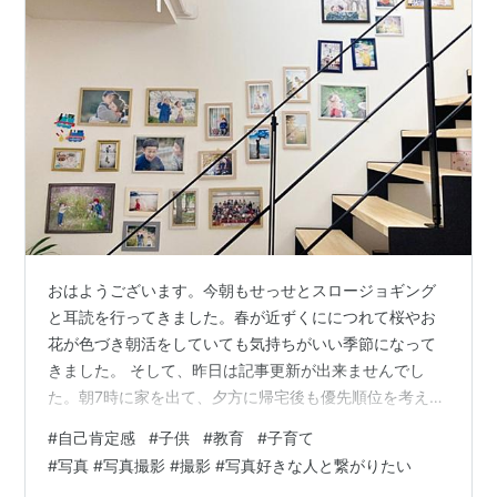
おはようございます。今朝もせっせとスロージョギング
と耳読を行ってきました。春が近ずくににつれて桜やお
花が色づき朝活をしていても気持ちがいい季節になって
きました。 そして、昨日は記事更新が出来ませんでし
た。朝7時に家を出て、夕方に帰宅後も優先順位を考え、
他の仕事を就寝間際まで行い、疲労困憊でそのまま寝て
#
自己肯定感
#
子供
#
教育
#
子育て
しまいました。完全に言い訳ですが、記事更新に注力す
#
写真 #写真撮影 #撮影 #写真好きな人と繋がりたい
る時間がとれませんでした。 そんなこんなで今日の本題