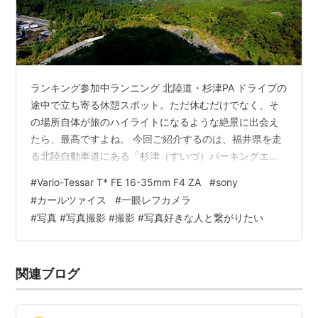
ランキング参加中ランニング 北陸道・杉津PA ドライブの
途中で立ち寄る休憩スポット。ただ休むだけでなく、そ
の場所自体が旅のハイライトになるような絶景に出会え
たら、最高ですよね。 今回ご紹介するのは、福井県を走
る北陸自動車道にある「杉津（すいづ）パーキングエリ
ア」。ここは単なる休憩所ではありません。息をのむほ
#
Vario-Tessar T* FE 16-35mm F4 ZA
#
sony
ど美しい景色が広がる、まさに「天空の展望台」なんで
#
カールツァイス
#
一眼レフカメラ
す。 特に、上り線（北上線）からしか見ることのできな
#
写真 #写真撮影 #撮影 #写真好きな人と繋がりたい
い、敦賀湾と敦賀半島を一望するパノラマビューは圧巻
の一言。僕自身、娘と北陸方面へ向かうドライブでは、
立ち寄る確率が非常に高いお気に入りの場所です。 この
関連ブログ
記事では、僕が愛する杉津PAの隠れた魅…