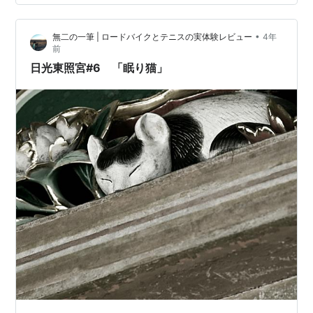
た。
•
無二の一筆 | ロードバイクとテニスの実体験レビュー
4年
前
日光東照宮#6 「眠り猫」