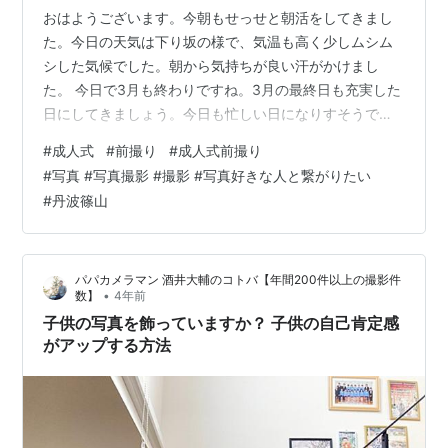
おはようございます。今朝もせっせと朝活をしてきまし
た。今日の天気は下り坂の様で、気温も高く少しムシム
シした気候でした。朝から気持ちが良い汗がかけまし
た。 今日で3月も終わりですね。3月の最終日も充実した
日にしてきましょう。今日も忙しい日になりすそうで
す。 そんなこんなで今日も本題へ。今日も先日の続き
#
成人式
#
前撮り
#
成人式前撮り
で、成人式の撮影をご紹介します。 成人式撮影の良き日
#
写真 #写真撮影 #撮影 #写真好きな人と繋がりたい
撮影カテゴリー：成人式撮影場所：篠山城 大書院兵庫県
#
丹波篠山
丹波篠山市北新町２−３ 河原町妻入商家群 河原町妻入商
家群 河原町妻入商家群 前回は、丹波篠山市内の河原町妻
入商家群での撮影をご紹介しました。昔ながらの街並み
パパカメラマン 酒井大輔のコトバ【年間200件以上の撮影件
での撮影は、振袖にバッチリでたくさん…
•
数】
4年前
子供の写真を飾っていますか？ 子供の自己肯定感
がアップする方法