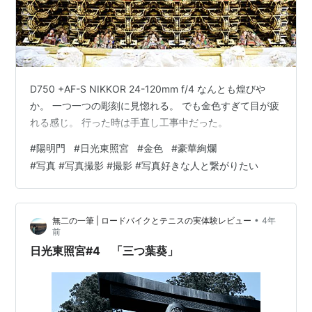
D750 +AF-S NIKKOR 24-120mm f/4 なんとも煌びや
か。 一つ一つの彫刻に見惚れる。 でも金色すぎて目が疲
れる感じ。 行った時は手直し工事中だった。
#
陽明門
#
日光東照宮
#
金色
#
豪華絢爛
#
写真 #写真撮影 #撮影 #写真好きな人と繋がりたい
•
無二の一筆 | ロードバイクとテニスの実体験レビュー
4年
前
日光東照宮#4 「三つ葉葵」