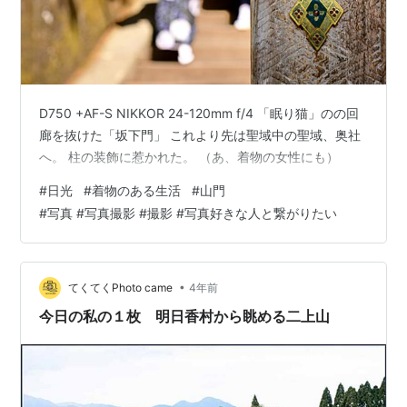
D750 +AF-S NIKKOR 24-120mm f/4 「眠り猫」のの回
廊を抜けた「坂下門」 これより先は聖域中の聖域、奥社
へ。 柱の装飾に惹かれた。 （あ、着物の女性にも）
#
日光
#
着物のある生活
#
山門
#
写真 #写真撮影 #撮影 #写真好きな人と繋がりたい
•
てくてくPhoto came
4年前
今日の私の１枚 明日香村から眺める二上山