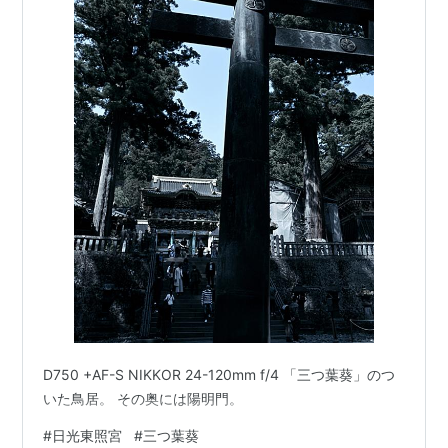
D750 +AF-S NIKKOR 24-120mm f/4 「三つ葉葵」のつ
いた鳥居。 その奥には陽明門。
#
日光東照宮
#
三つ葉葵