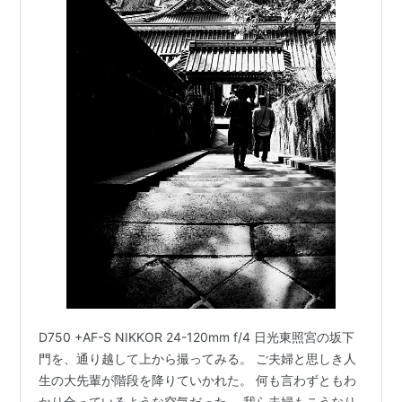
D750 +AF-S NIKKOR 24-120mm f/4 日光東照宮の坂下
門を、通り越して上から撮ってみる。 ご夫婦と思しき人
生の大先輩が階段を降りていかれた。 何も言わずともわ
かり合っているような空気だった。 我ら夫婦もこうなり