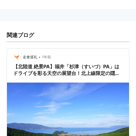
関連ブログ
•
走食巡礼
1年前
【北陸道 絶景PA】福井「杉津（すいづ）PA」は
ドライブを彩る天空の展望台！北上線限定の隠れ
た魅力と撮影のコツ