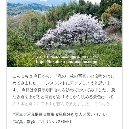
こんにちは 今日から、「私の一枚の写真」の投稿をはじ
めてみました。 コンスタントにアップしようと思いま
す。 今日は奈良県明日香村を訪ねて歩いてみました。 急
な坂道を上がると高台がありそこから眺める景色は、桜
の大木と遠くに二上山が霞んで見えました。 ここはとて
も眺めの良いスポットです。 撮影は今年の4月にお散歩
#
写真 #写真撮影 #撮影 #写真好きな人と繋がりたい
にもってこいのオリンパスカメラで撮影に行きました。
#
写真 #散歩
#
オリンパスOM-1
最後までブログを見ていただきありがとうございまし