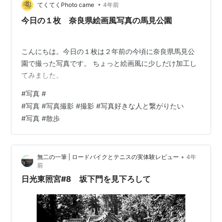
•
てくてくPhoto came
4年前
今日の１枚 奈良県絵画風写真の馬見公園
こんにちは。今日の１枚は２年前の今頃に奈良県馬見公
園で撮った写真です。 ちょっと絵画風に少しだけ加工し
てみました。
#
写真 #
#
写真 #写真撮影 #撮影 #写真好きな人と繋がりたい
#
写真 #散歩
•
無二の一筆 | ロードバイクとテニスの実体験レビュー
4年
前
日光東照宮#8 坂下門を見下ろして