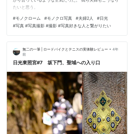
たいと思う。
#
モノクローム
#
モノクロ写真
#
夫婦2人
#
日光
#
写真 #写真撮影 #撮影 #写真好きな人と繋がりたい
•
無二の一筆 | ロードバイクとテニスの実体験レビュー
4年
前
日光東照宮#7 坂下門、聖域への入り口