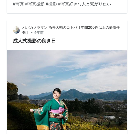
#
写真 #写真撮影 #撮影 #写真好きな人と繋がりたい
パパカメラマン 酒井大輔のコトバ【年間200件以上の撮影件
•
数】
4年前
成人式撮影の良き日