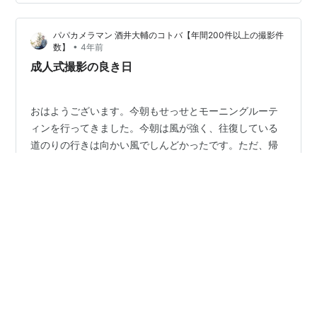
へ。 子供の写真を飾っていますか？子供の自己肯定感が
アップする方法 自己肯定感 お子さんがいらっしゃるご家
パパカメラマン 酒井大輔のコトバ【年間200件以上の撮影件
庭の皆様にお伺いしますが、ご自宅にお子さんの写真を
•
数】
4年前
飾られていますか？ 上の写真は私の自宅に…
成人式撮影の良き日
おはようございます。今朝もせっせとモーニングルーテ
ィンを行ってきました。今朝は風が強く、往復している