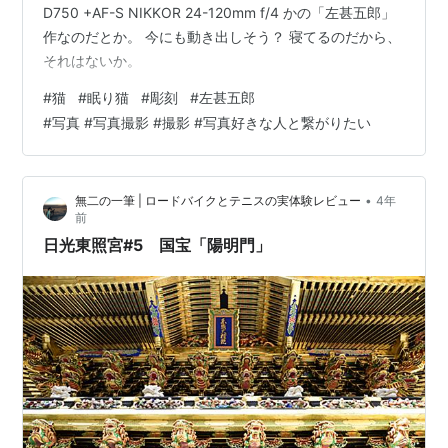
D750 +AF-S NIKKOR 24-120mm f/4 かの「左甚五郎」
作なのだとか。 今にも動き出しそう？ 寝てるのだから、
それはないか。
#
猫
#
眠り猫
#
彫刻
#
左甚五郎
#
写真 #写真撮影 #撮影 #写真好きな人と繋がりたい
•
無二の一筆 | ロードバイクとテニスの実体験レビュー
4年
前
日光東照宮#5 国宝「陽明門」