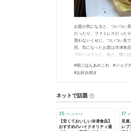
お題が気になると、ついつい見
だったり、ファミレスだった
買わないくせに、ついつい見て
回、気になったお題は冷凍食品
ブロッコリーと、あと、朝ごは
んは凄い、とやっていましたが
#
朝ごはんあれこれ
#
ジョブ
のお好み焼きです。 あまりに
#
お好み焼き
初の冷凍お好み焼きも登場しま
ネットで話題
35
17
ブックマーク
ブ
【安くておいしい冷凍食品】
見過
おすすめのハイクオリティ過
レブ