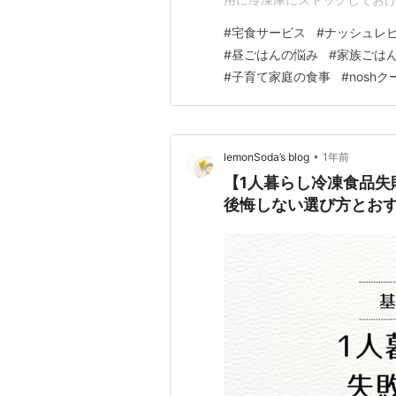
ちり。これはもう、主婦の味方
#
宅食サービス
#
ナッシュレ
した解説スタートです！ 栄養抜
#
昼ごはんの悩み
#
家族ごは
約4割 調査によると、主婦層の
#
子育て家庭の食事
#
nosh
•
lemonSoda’s blog
1年前
【1人暮らし冷凍食品失
後悔しない選び方とお