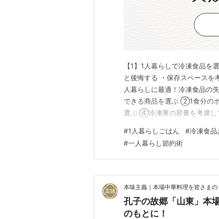
【1】1人暮らしで冷凍食品を
と後悔する ・保存スペースを考
人暮らしに最適！冷凍食品の失
できる商品を選ぶ ②1食分の
選ぶ ④冷凍庫の容量を考慮し
成にする 【3】実際に試した
#
1人暮らしごはん
#
冷凍食品
談：特におすすめは「ザ★チャ
#
一人暮らし節約術
アイデア ・冷凍庫は「立てて
本味主義｜本場中華料理を皆さまの
孔子の故郷「山東」本場
のもとに！