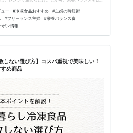
です。それではAIツールでのリサーチ、実体験をもとに
ビュー
#
冷凍食品おすすめ
#
主婦の時短術
群の時短ランチタイムへ 🧠 休日の昼食に悩む主婦層は
ん
#
フリーランス主婦
#
栄養バランス食
約40％が「休…
クーポン情報
敗しない選び方】コスパ重視で美味しい！
すすめ商品