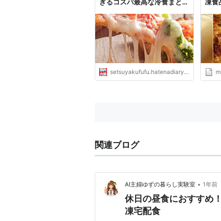
ぎるコスパ最高な冷食まと
凍食
め!! - おいしい節約料理のス
スメ
setsuyakufufu.hatenadiary.jp
mi
関連ブログ
•
AI主婦ゆずの暮らし実験室
1年前
休日の昼食におすすめ
凍宅配食