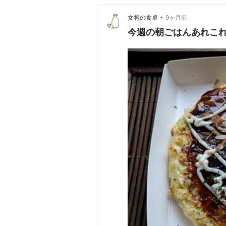
•
女将の食卓
9ヶ月前
今週の朝ごはんあれこ