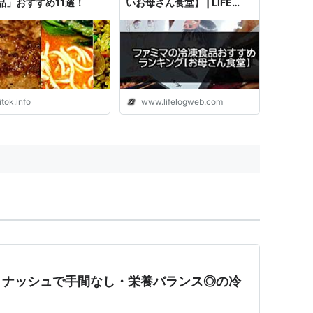
品」おすすめ11選！
いお母さん食堂】 | LIFE
LOGS
tok.info
www.lifelogweb.com
！ナッシュで手間なし・栄養バランス◎の冷