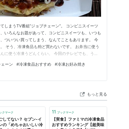
てしまうTV番組”ジョブチェーン”。 コンビニスイーツ
り、いろんなお題があって、コンビニスイーツも、いつも
、ついつい買ってしまう、なんてこともあります。 今
。 そう、冷凍食品も殆ど買わないです。 お弁当に使う
んに使う冷凍うどんくらい。 今回のテレビでも、うど
、あと、とっても気になったのが2位だったかな、冷凍
チェーン
#
冷凍食品おすすめ
#
冷凍お好み焼き
気になって買ってみました！ 今週の朝ごはんあれこれ、
した！ 粉もの 冷…
もっと見る
11
ックマーク
ブックマーク
ごしてない？ セブン-イ
【実食】ファミマの冷凍食品
ンの「めちゃおいしい冷
おすすめランキング【超美味