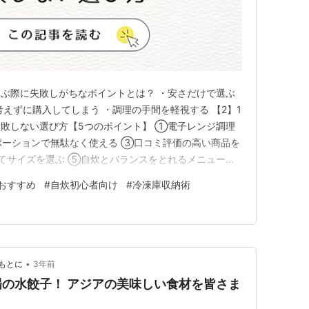
選ぶ際に失敗しがちなポイントとは？ ・安さだけで選ぶ
えずに購入してしまう ・調理の手間を軽視する 【2】1
敗しない選び方【5つのポイント】 ①電子レンジ調理
ポーションで無駄なく使える ③口コミ評価の高い商品を
てサイズを選ぶ ⑤自炊とバランスをとれるメニュー構
！1人暮らしにおすすめの冷凍食品【体験談あり】 体験
おすすめ
#
自炊初心者向け
#
冷凍庫収納術
ーハン」 【4】冷凍食品を上手に使いこなすコツと収納
収納」が鉄則…
•
もとに
3年前
の水餃子！ アジアの美味しい食材を皆さま