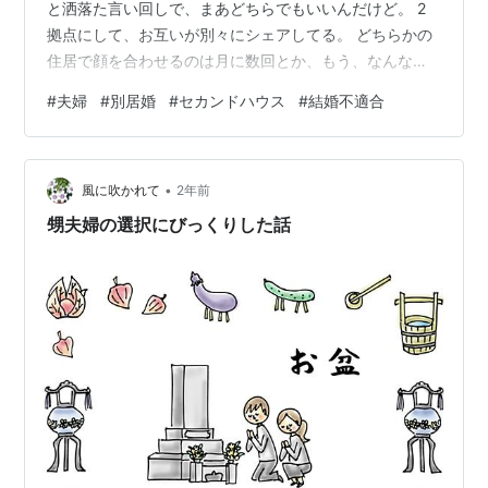
と洒落た言い回しで、まあどちらでもいいんだけど。 2
拠点にして、お互いが別々にシェアしてる。 どちらかの
住居で顔を合わせるのは月に数回とか、もう、なんな
の、自由サイコーですか。 わたしは自分以外の誰かと時
#
夫婦
#
別居婚
#
セカンドハウス
#
結婚不適合
間や空間を共にするのが苦手。 24時間毎日ベッタリはも
う苦行以外ない。 まずとてもセンシティブなので、匂い
とか音とか明るさとか動きとか衛生レベルとか、過敏に
•
反応してしまうから、無意識下でとても疲れている。 す
風に吹かれて
2年前
ぐ横になりたくなる。 でもひとりだとめちゃくちゃ集中
甥夫婦の選択にびっくりした話
できて、すこぶる快調。 孤独を愛…