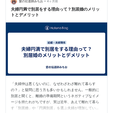
•
率は本当に高い？実態と現状から読み解く 別居婚に特化
愛の伝道師みちお
4ヶ月前
した公的な離婚率データは存在しない 別居婚の離婚率が
夫婦円満で別居をする理由って？別居婚のメリッ
高いのかどうか、気になっている方は多いでしょ…
トとデメリット
「夫婦仲は悪くないのに、なぜわざわざ離れて暮らす
の？」と疑問に思う方も多いかもしれません。一般的に
別居と聞くと、離婚の準備期間というネガティブなイメ
ージを持たれがちですが、実は近年、あえて離れて暮ら
す「別居婚」や「円満別居」を選ぶ夫婦が増加していま