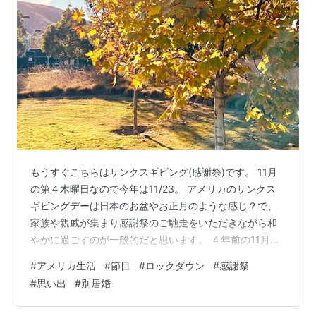
もうすぐこちらはサンクスギビング(感謝祭)です。 11月
の第４木曜日なので今年は11/23。 アメリカのサンクス
ギビングデーは日本のお盆やお正月のような感じ？で、
家族や親戚が集まり感謝祭のご馳走をいただきながら和
やかに過ごすのが一般的だと思います。 ４年前の11月、
サンクスギビングデーの家族の集いに間に合うように私
#
アメリカ生活
#
節目
#
ロックダウン
#
感謝祭
はこちらに来ました。 実は私はもっと前に移住を予定し
#
思い出
#
別居婚
ていたのですが、私の父の病気を発端にしばらく日米で
別居婚してました。最初はそれほど長くとは思っていな