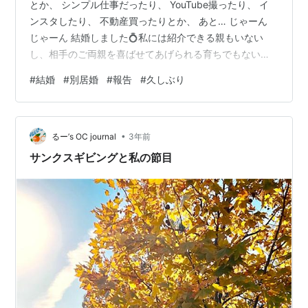
とか、 シンプル仕事だったり、 YouTube撮ったり、 イ
ンスタしたり、 不動産買ったりとか、 あと… じゃーん
じゃーん 結婚しました💍私には紹介できる親もいない
し、相手のご両親を喜ばせてあげられる育ちでもない
し、だからずっと結婚はしないって言い続けていたいた
#
結婚
#
別居婚
#
報告
#
久しぶり
のに…それでもずっと私と結婚したいと言ってくれてい
た人です責任をもって幸せにします🕊 ͗ ͗
pic.twitter.com/dsw6SNPHlE — ヒューマンヘルスケア
•
のくりす💉💘 (@gfc7395fd7prayi) 2024年2月29日 じゃ
るー’s OC journal
3年前
ーん View thi…
サンクスギビングと私の節目