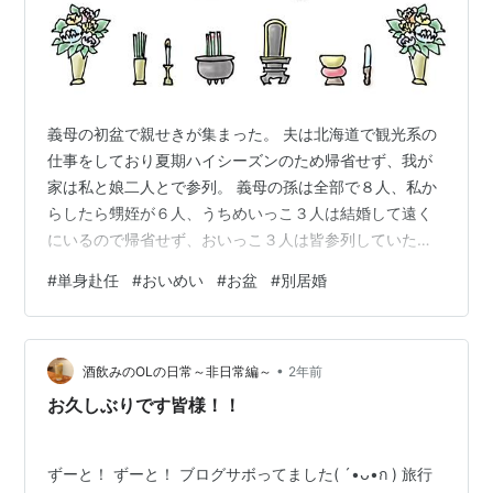
義母の初盆で親せきが集まった。 夫は北海道で観光系の
仕事をしており夏期ハイシーズンのため帰省せず、我が
家は私と娘二人とで参列。 義母の孫は全部で８人、私か
らしたら甥姪が６人、うちめいっこ３人は結婚して遠く
にいるので帰省せず、おいっこ３人は皆参列していた。
そのうちの一人のおいっこの話に、びっくりぎょうてん
#
単身赴任
#
おいめい
#
お盆
#
別居婚
というか感心したというか。 名古屋あたりにいたおいっ
こ夫婦、二人とも40才くらい、20代で結婚したが子供は
いない。 この7月から甥が北九州市に転勤になったとい
•
う。 だから今日は北九州からの帰省だと。 名古屋から来
酒飲みのOLの日常～非日常編～
2年前
たかと思った、近くなってよかったね。 甥の奥さんは北
お久しぶりです皆様！！
九州市の出身。 きっと希望通り…
ずーと！ ずーと！ ブログサボってました( ´•ᴗ•ก ) 旅行