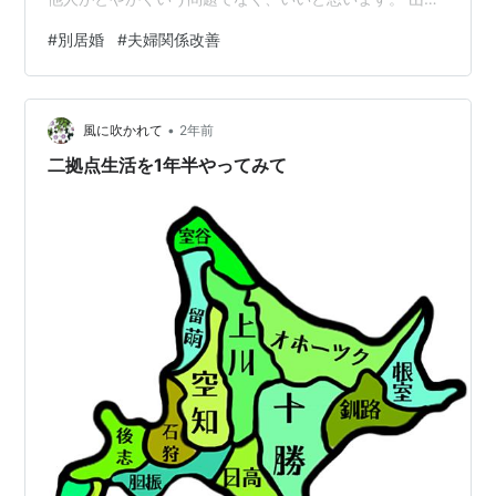
まりあさん夫婦も、育児や各々のライフスタイルを考え
#
別居婚
#
夫婦関係改善
て現在の形になったんだと感じました。 現在まりあさん
は、シングルマザーを支援する事業を立ち上げて取り組
んでいるとのこと。 当事者でないと分からない思いに寄
•
り添った事業をされていて素敵だと感じました。 妻であ
風に吹かれて
2年前
る山田さんと、夫である草野さん両方の取材記事があ
二拠点生活を1年半やってみて
り…