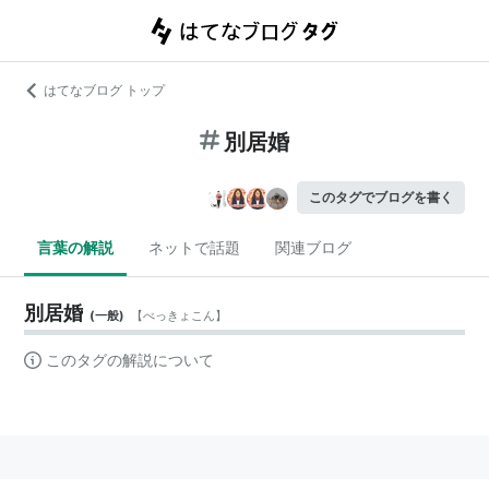
はてなブログ トップ
別居婚
このタグでブログを書く
言葉の解説
ネットで話題
関連ブログ
別居婚
(
一般
)
【
べっきょこん
】
このタグの解説について