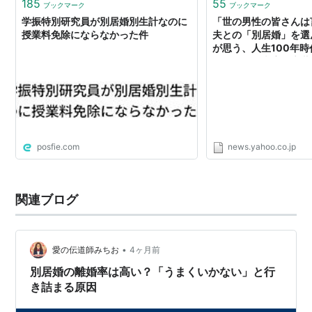
185
55
ブックマーク
ブックマーク
学振特別研究員が別居婚別生計なのに
「世の男性の皆さんは
授業料免除にならなかった件
夫との「別居婚」を選
が思う、人生100年
な“たった5文字の言葉
イン） - Yahoo!ニュ
posfie.com
news.yahoo.co.jp
関連ブログ
•
愛の伝道師みちお
4ヶ月前
別居婚の離婚率は高い？「うまくいかない」と行
き詰まる原因