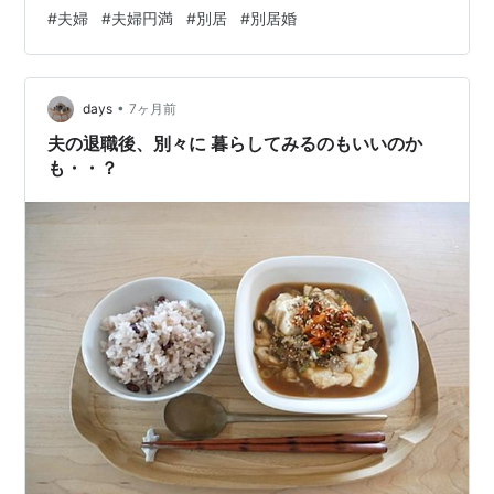
す。 本記事では、夫婦円満でありながら別居をする具体
#
夫婦
#
夫婦円満
#
別居
#
別居婚
的な理由や、別居婚ならではのメリットとデメリットを
詳しく解説していきます。さらに、離れて暮らしても良
好な関係を保つための秘訣も余すところなくお伝えして
•
いく構成です。 この記事をお読みいただくことで、世間
days
7ヶ月前
体にとらわれない新しい夫婦のあり方について深く理解
夫の退職後、別々に 暮らしてみるのもいいのか
できるようになります。現在の夫婦関係に少しでも窮…
も・・？