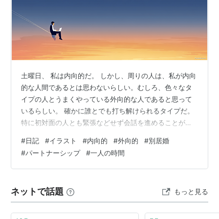
土曜日、 私は内向的だ。 しかし、周りの人は、私が内向
的な人間であるとは思わないらしい。むしろ、色々なタ
イプの人とうまくやっている外向的な人であると思って
いるらしい。 確かに誰とでも打ち解けられるタイプだ。
特に初対面の人とも緊張などせず会話を進めることが出
来る。しかし、僕は内向的なのである。 例えば、コロナ
#
日記
#
イラスト
#
内向的
#
外向的
#
別居婚
禍。あまり大きな声では言えないけれど、私はコロナ禍
#
パートナーシップ
#
一人の時間
の自粛は大歓迎であった。不要不急の外出を避ける、お
うち時間、リモート会議。人によっては、誰かと一緒に
いないと寂しいとか、全然人と会っていなくて発狂する
ネットで話題
もっと見る
という人もいたけれど、僕は逆だ。ナニコレ最高じゃ
ん。そんな風に思っていた。 そしてもう一つ。…