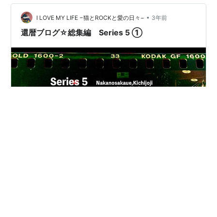
かったのですが、次々にいろいろなことが起きまして…
そうこうしているうちに私もアメリカ移住に対して不安
•
I LOVE MY LIFE −猫とROCKと愛の日々−
3年前
が強くなり(更年期の影響もあり…
還暦ブログ☆総集編 Series 5 ①
2022年11月4日〜2023年10月26日まで、約1年に渡って
連載した還暦ブログ。 各シリーズのリストを作って、過
去記事を読みやすくしました。 またPC版のサイドバーに