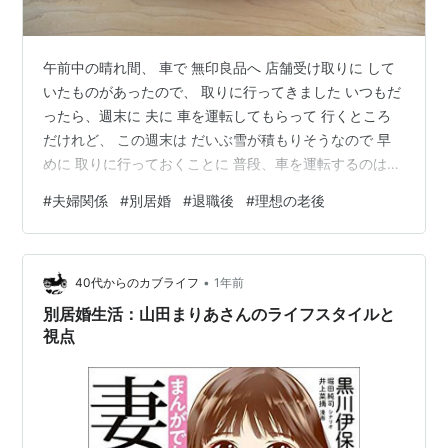
午前中の晴れ間、 車で 無印良品へ 店舗受け取りに して
いたものがあったので、 取りに行ってきました いつもだ
ったら、週末に 夫に 車を運転してもらって 行くところ
だけれど、 この週末は だいぶ雪が積もりそうなので 早
めに 取りに行っておくことに 普段、車を運転するのは
よく行く スーパーくらいで、 ちょっと 遠いところや あ
#
夫婦関係
#
別居婚
#
退職後
#
理想の老後
まり 出かけない場所へ行くときは、 用心して 夫に連れ
て行って もらうことが 多い 車の運転が 得意じゃないの
が いちばんの理由だけれど、 家の中よりも 運転中の方
•
が 夫と いろんな話をしやすいのもあるかも。。 今日、
40代からのカブライフ
1年前
久しぶりに 一人で 無印良品へ行って、 １時間ほど 店…
別居婚生活：山田まりあさんのライフスタイルと
視点