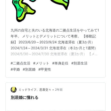
九州の自宅と夫のいる北海道の二拠点生活をやってみて1
年半。 メリットとデメリットについて考察。 【移動記
録】 2023/6/20～2023/9/24 北海道滞在（夏3か月）
2024/1/24～2024/3/31 北海道滞在（冬2か月と1週間）
2024/5/30～2024/7/30 北海道滞在（夏2か月） 【メリ
ット】 ●まるで異国の北海道に住んでみることは住宅の
#
二拠点生活
#
メリット
#
単身赴任
#
別居生活
しつらえや設備、生活様式などが違っておもしろい ●北
#
卒婚
#
別居婚
#
甲斐性
海道へ行くときは今度どこに行こうと考えるのが楽しく
てわくわくする ●夫の新たな仕事や人間関係が広がるの
を見聞きするのがおもしろい ●夫の家事能力アップ（各
種手続きなどの生活を回すこ…
•
ミッドライフ、悲喜交々
2年前
別居婚に憧れる