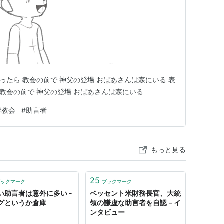
なったら 教会の前で 神父の登場 おばあさんは森にいる 表
 教会の前で 神父の登場 おばあさんは森にいる
#
教会
#
助言者
もっと見る
25
ブックマーク
ブックマーク
い助言者は意外に多い -
ベッセント米財務長官、大統
グというか倉庫
領の謙虚な助言者を自認－イ
ンタビュー