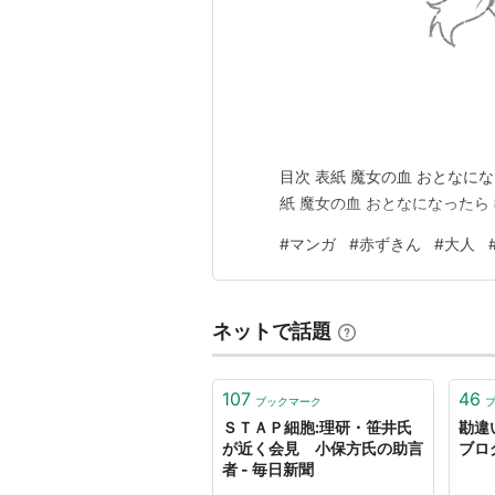
目次 表紙 魔女の血 おとなに
紙 魔女の血 おとなになったら
#
マンガ
#
赤ずきん
#
大人
ネットで話題
107
46
ブックマーク
ＳＴＡＰ細胞:理研・笹井氏
勘違
が近く会見 小保方氏の助言
ブロ
者 - 毎日新聞