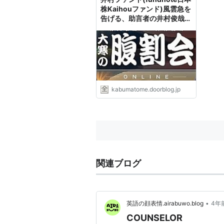
株Kaihouファンド)風雲急を
告げる、助言者の井村俊哉さ
んと運用者のfundnoteが
「信頼関係ない」と受益者の
前で大揉めに揉める : 市況か
ぶ全力２階建
kabumatome.doorblog.jp
関連ブログ
•
英語の顔表情.airabuwo.blog
4年
COUNSELOR