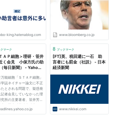
obo-king.hatenablog.com
www.bloomberg.co.jp
8
ックマーク
ブックマーク
ＴＡＰ細胞＞理研・笹井
[FT]英、税回避に一石 助
近く会見 小保方氏の助
言者にも罰金（社説） - 日本
（毎日新聞） - Yahoo!
経済新聞
ース
な万能細胞「ＳＴＡＰ細胞」
科学誌ネイチャー論文に不正
ったとされる問題で、疑惑発
に記者会見していなかった理
研究所の主要著者、笹井芳
発生・再生科学総合研究セン
eadlines.yahoo.co.jp
www.nikkei.com
（ＣＤＢ）副センター長が近
会見を開いて謝罪する。笹井
、理研の調査委員会に「過失
え、責任は重大」と指摘...