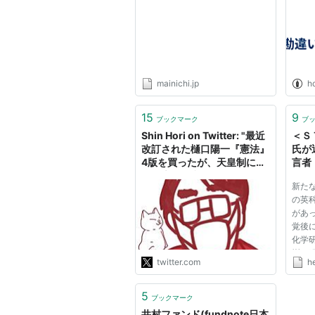
mainichi.jp
h
15
9
ブックマーク
ブ
Shin Hori on Twitter: "最近
＜Ｓ
改訂された樋口陽一『憲法』
氏が
4版を買ったが、天皇制につ
言者 
いて大分好意的なニュアンス
ニュ
新た
になっており驚いた。 現上
の英
皇の言動を踏まえたことは明
があ
らかだが、「内閣の助言・承
覚後
認とは別に、天皇には独立し
化学
た助言者が必要」とまで書い
樹・
ている。
twitter.com
h
ター
https://t.co/8FsqaVqbGz"
く、
氏は
5
ブックマーク
とはい
井村ファンド(fundnote日本