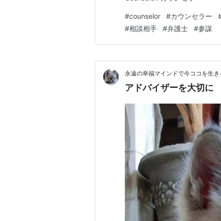
#
counselor
#
カウンセラー
#
相談相手
#
弁護士
#
参謀
永遠の幸福マインドで今ココを生きる d
アドバイザーを大切に 箴