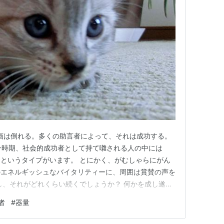
計画は倒れる。多くの助言者によって、それは成功する。
）』 一時期、社会的成功者として持て囃される人の中には
というタイプがいます。 とにかく、がむしゃらにがん
のエネルギッシュなバイタリティーに、周囲は賞賛の声を
し、それがどれくらい続くでしょうか？ 何かを成し遂げ
を維持できたらもっとスゴいことなのですが、それには、
者
#
器量
。 自分の立ち位置を保つためにも大切なことは、円滑
冒頭の聖句では、…