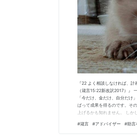
『22 よく相談しなければ、
（箴言15:22新改訳2017
「今だけ、金だけ、自分だけ」
ばって成果を得るのです。そ
上げるかも知れません。 しか
るのはスゴいことです。それ
#
箴言
#
アドバイザー
#
助言
もう一つの課題があるようです
なコミュニケーションです。 