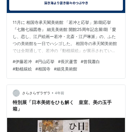
11月に 相国寺承天閣美術館 「若冲と応挙」第I期応挙
『七難七福図巻』 細見美術館 開館25周年記念展I期「愛
し、恋し、江戸絵画ー若冲・北斎・江戸琳派」の、ふた
つの美術館を一日でハシゴした。 相国寺の承天閣美術館
では全期通して、若冲の『動植綵絵』が展示されてい
る。（『動植綵絵』は、1889年に明治天皇に献納されて
#
伊藤若冲
#
円山応挙
#
長沢蘆雪
#
曾我蕭白
おり、現在は宮内庁の所蔵となり、国宝認定されてい
#
動植綵絵
#
相国寺
#
細見美術館
る。2023年11月3日から宮内庁の三の丸尚蔵館が一部リ
ニューアルオープンされ、そちらで本物の『動植綵絵』
の一部が公開されていることでも耳目を集めた）相国寺
ではレプリカとは言え『動植綵絵』全30幅と、釈迦三尊
•
さらさらザラザラ
4年前
図が一堂に公開されている。どう…
特別展「日本美術をひも解く 皇室、美の玉手
箱」