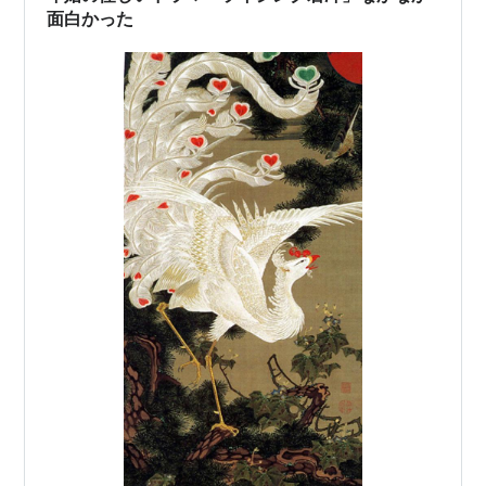
動物の素晴らしさを引き出してい…
面白かった