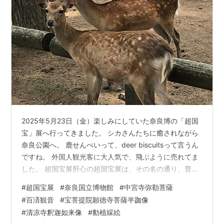
2025年5月23日（金）楽しみにしていた奈良博の「超国
宝」展へ行ってきました。 シカさんたちに癒されながら
奈良公園へ。 鹿せんべいって、deer biscuitsって言うん
ですね。 外国人観光客に大人気で、飛ぶように売れてま
した。 超国宝展肝心の超国宝展は、その名の通り、普通
の展覧会なら目玉となる名品ばかりがずらりと並ぶ、オ
#
超国宝展
#
奈良国立博物館
#
中宮寺弥勒菩薩
ールスター勢ぞろいの超豪華な展覧会でした！ 綺羅星の
#
百済観音
#
宝菩提院願徳寺菩薩半跏像
ごとく輝く名品の数々に目がくらみそうになりながら、
#
清凉寺釈迦如来像
#
動植綵絵
閉館まで4時間かけて鑑賞。照明の暗さが難点でしたが、