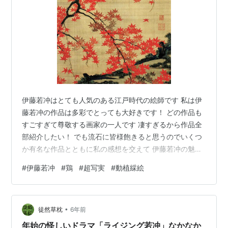
伊藤若冲はとても人気のある江戸時代の絵師です 私は伊
藤若冲の作品は多彩でとっても大好きです！ どの作品も
すごすぎて尊敬する画家の一人です 凄すぎるから作品全
部紹介したい！ でも流石に皆様飽きると思うのでいくつ
か有名な作品とともに私の感想を交えて 伊藤若冲の魅力
１ 超写実 《動植綵絵》（どうしょくさいえ） 写実とは
#
伊藤若冲
#
鶏
#
超写実
#
動植綵絵
現実に見たままを忠実に描く。 花を描くなら、形、色を
忠実に再現して描くこと。 私がここでいう超写実とは、
今にも動きだしそうな動物、匂ってきそうな花、風の音
•
や動物の声が聞こえてきそう、視覚以外の感覚も感じら
徒然草枕
6年前
れるほどの写実。 さらに現実に見た動植物以上に植物や
年始の怪しいドラマ「ライジング若冲」なかなか