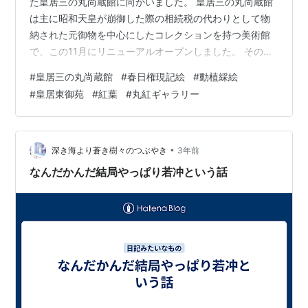
た皇居三の丸尚蔵館に向かいました。 皇居三の丸尚蔵館
は主に昭和天皇が崩御した際の相続税の代わりとして物
納された元御物を中心にしたコレクションを持つ美術館
で、この11月にリニューアルオープンしました。 そのリ
ニューアルオープンを記念した展覧会をやっているので
#
皇居三の丸尚蔵館
#
春日権現記絵
#
動植綵絵
すが、若冲さんが撮影可能という話が広まったせいなの
#
皇居東御苑
#
紅葉
#
丸紅ギャラリー
か連日の大混雑で、日時指定券の予約を開始すると2日程
度で完売してしまう勢いでして……。 本来、外国人観光
客の方が東京で手軽に日本を味わえる場所として人気な
皇居東御苑の中にあるのですから、インバウンドの方が
•
深き海より蒼き樹々のつぶやき
3年前
予約なしで入れる場所にならんといかん…
なんだかんだ結局やっぱり若冲という話