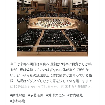
今日は京都へ明日は奈良へ 翌朝は7時半に目覚ましが鳴
るが、夜は爆睡していたはずなのに体が重くて動かな
い。どうやら私の認識以上に体に疲労が溜まっている模
様。結局はグダグダしながら意を決して体を起こすまで
に30分以上もかかってしまった。 起床すると昨日購入し
ておいた朝食を摂る。今回は前回の反省(朝からカツ丼や
#
動植綵絵
#
伊藤若冲
#
沖澤のどか
#
竹内栖鳳
パスタは重過ぎる)を踏まえてうどんにしている。まあこ
#
京都市響
のぐらいが最も朝食には適切なようだ。 朝食は昨晩買い