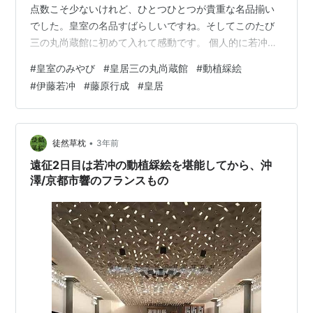
点数こそ少ないけれど、ひとつひとつが貴重な名品揃い
でした。皇室の名品すばらしいですね。そしてこのたび
三の丸尚蔵館に初めて入れて感動です。 個人的に若冲成
分補給してきました。 第4期の若冲作品「動植綵絵」か
#
皇室のみやび
#
皇居三の丸尚蔵館
#
動植綵絵
ら4幅。右から《老松孔雀図》《諸魚図》《蓮池遊魚図》
#
伊藤若冲
#
藤原行成
#
皇居
《芙蓉双鶏図》 《粘葉峰和漢朗詠集》（でっちょうぼん
わかんろうえいしゅう） NHKで放映中の大河ドラマ「光
る君へ」を観てますか？ 藤原行成（道長のこと大好きな
頭のいい友人）の書いたとされる字が、草筆、かな、楷
•
徒然草枕
3年前
書（だったかな？）3種類あって、…
遠征2日目は若冲の動植綵絵を堪能してから、沖
澤/京都市響のフランスもの