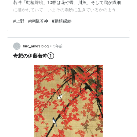
若冲「動植綵絵」10幅は花や蝶、川魚、そして鶏が繊細
に描かれていて、いまその場所に生きているかのよう。
なかでも好きだったのが片足立ちの一羽の雄鶏「向日葵
#
上野
#
伊藤若冲
#
動植綵絵
雄鶏図」。同展チケットにも登場している。 雄鶏は朝露
で輝くように赤い鶏冠、白、茶、黒色の羽根に艶があ
り、まぶしくかっこいい。傍らの向日葵には朝顔のツル
•
がからみ、ゆらゆら揺れているようだった。 「動植綵
hiro_ame’s blog
5年前
絵」は江戸時代後期に伊藤若冲が約十年の歳月をかけて
奇想の伊藤若冲①
取り組んだ全30幅の作品群。30幅のすべてが皇…