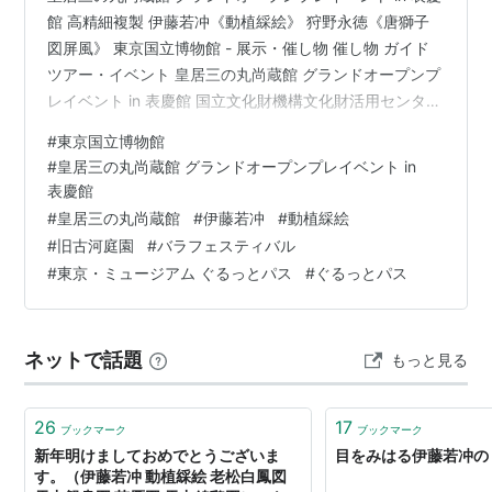
館 高精細複製 伊藤若冲《動植綵絵》 狩野永徳《唐獅子
図屏風》 東京国立博物館 - 展示・催し物 催し物 ガイド
ツアー・イベント 皇居三の丸尚蔵館 グランドオープンプ
レイベント in 表慶館 国立文化財機構文化財活用センター
とキヤノン株式会社による「文化財の高精細複製品の制
#
東京国立博物館
作と活用に関する共同研究プロジェクト」により伊藤若
#
皇居三の丸尚蔵館 グランドオープンプレイベント in
冲筆 国宝《動植綵絵》（皇居三の丸尚蔵館所蔵）の高精
表慶館
細複製品が制作され、完成記念として東京国立博物館 表
#
皇居三の丸尚蔵館
#
伊藤若冲
#
動植綵絵
慶館で初公開される。 国宝「動植綵絵」の高精細複製品
#
旧古河庭園
#
バラフェスティバル
を文化財活用センターと共同で制作 東京国立博物館 表慶
#
東京・ミュージアム ぐるっとパス
#
ぐるっとパス
館にて一…
ネットで話題
もっと見る
26
17
ブックマーク
ブックマーク
新年明けましておめでとうございま
目をみはる伊藤若冲の
す。（伊藤若冲 動植綵絵 老松白鳳図