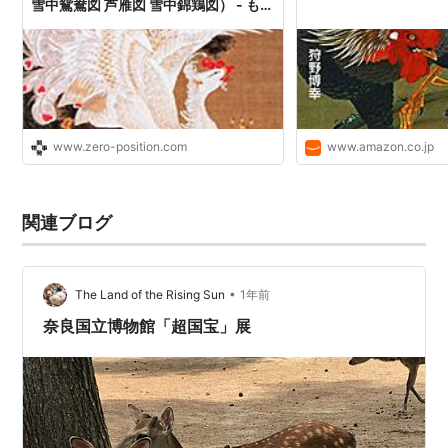
雪中鴛鴦図 芦雁図 雪中錦鶏図） - もの
づくりとことだまの国
www.zero-position.com
www.amazon.co.jp
関連ブログ
•
The Land of the Rising Sun
1年前
奈良国立博物館「超国宝」展