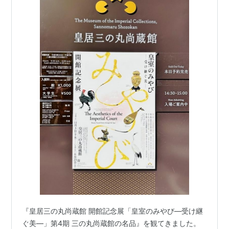
『皇居三の丸尚蔵館 開館記念展「皇室のみやび―受け継
ぐ美―」第4期 三の丸尚蔵館の名品』を観てきました。