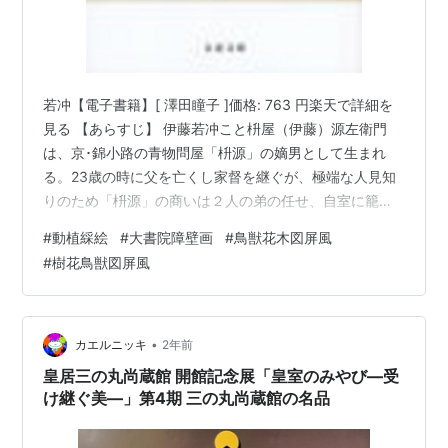
若冲【電子書籍】[ 澤田瞳子 ]価格: 763 円楽天で詳細を
見る 【あらすじ】 伊藤若冲こと枡屋（伊藤）源左衛門
は、京･錦小路の青物問屋「枡源」の嫡男として生まれ
る。23歳の時に父を亡くし家督を継ぐが、極端な人見知
りのため「枡源」の商いは２人の弟の任せ、自室に籠も
って絵を描く生活を送っていた。 嫁を貰えば家業に目を
#
動植綵絵
#
大書院障壁画
#
鳥獣花木図屏風
向けると、豪農の娘お三輪を嫁に迎えるが、「枡源」を
#
樹花鳥獣図屏風
取り仕切る母お清にいびられ、慣れぬ京の老舗問屋で居
場所もない。一緒に叱られる源左衛門の妹お志乃は、お
三輪の実弟の弁蔵（後の市川君圭）を呼び寄せ「枡源」
で働かせるが、お三輪は厳しい生活に耐えきれず、店の
•
カエルニッキ
2年前
土蔵で首を括って自死をする。弁蔵…
皇居三の丸尚蔵館 開館記念展「皇室のみやび―受
け継ぐ美―」第4期 三の丸尚蔵館の名品