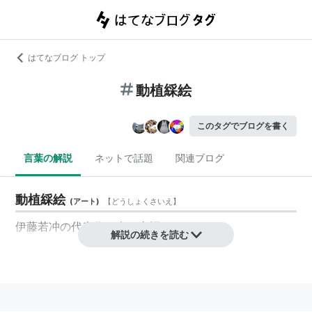
はてなブログ トップ
動植綵絵
このタグでブログを書く
言葉の解説
ネットで話題
関連ブログ
動植綵絵
(
アート
)
【
どうしょくさいえ
】
伊藤若冲の代表作。全三十幅。
解説の続きを読む