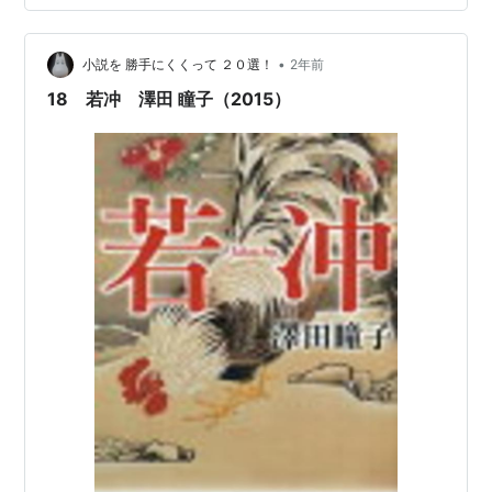
お寺や神社では拝見できない角度＆至近距離から鑑賞で
きて、新しい出会いや発見がありました。 以下は覚書で
す（番号は展示番…
•
小説を 勝手にくくって ２０選！
2年前
18 若冲 澤田 瞳子（2015）