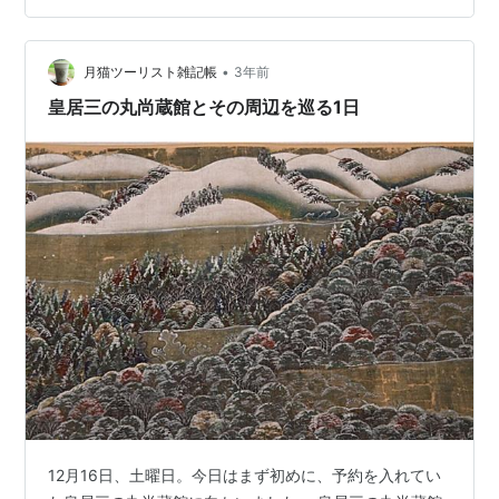
求めたきつねうどん 朝食を終えると大急ぎで仕事道具を
キャリーに詰め込むとチェックアウトする。今日は京都
まで長駆する予定。目的は14時半から京都コンサートホ
•
月猫ツーリスト雑記帳
3年前
ールで開演する京都市響の定期演奏会だ…
皇居三の丸尚蔵館とその周辺を巡る1日
12月16日、土曜日。今日はまず初めに、予約を入れてい