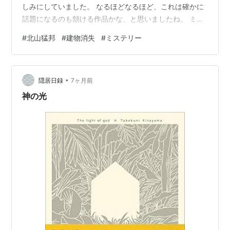
しみにしていました。 なるほどなるほど、これは確かに
話題になるのも頷ける作品かな、と思いましたね。 ミス
テリ作家なら誰でも一度は書きたい（多分？ｗ）であろ
#
北山猛邦
#
建物消失
#
ミステリー
う、建物消失ミステリー ばかりを集めた作品集。いや
ー、よくもまぁ、これだけバラエティに富んだ建物 消失
の真相が考えられるなぁと感心しきり。予想出来たもの
•
も入ってはいましたけど。 こんなの推理できるかーー
隠居日録
7ヶ月前
ー！とツッコミ入れたくなるものも（笑）。でも、どれ
神の光
も それぞれに違った味わいがあって面白か…