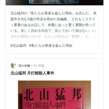
北山猛邦の『私たちが星座を盗んだ理由』を読んだ。 表
題作を含む5篇の作品を収めた短編集。 どれもミステリ
ィ要素のあるお話しで、終盤にあっと驚く展開が待って
いる。楽しく読める作品で、読んでおいて損はない。い
ずれも面白いのだが、わたしの好みは「恋煩い」だ。 私
たちが星座を盗んだ理由 （講談社文庫） [ 北山 猛邦 ]価
#
北山猛邦
#
私たちが星座を盗んだ理由
格：869円（税込、送料無料) (2026/4/10時点) 楽天で購
入
•
花の本棚
5ヶ月前
北山猛邦 月灯館殺人事件