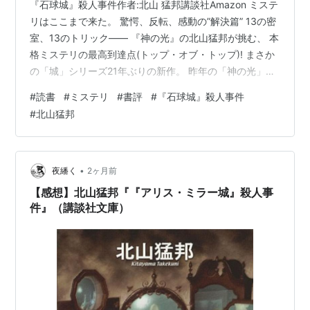
『石球城』殺人事件作者:北山 猛邦講談社Amazon ミステ
リはここまで来た。 驚愕、反転、感動の”解決篇” 13の密
室、13のトリック―― 『神の光』の北山猛邦が挑む、 本
格ミステリの最高到達点(トップ・オブ・トップ)! まさか
の「城」シリーズ21年ぶりの新作。 昨年の「神の光」に
続いて、今年も本ミス最上位もあり得る作品。 少なくと
#
読書
#
ミステリ
#
書評
#
『石球城』殺人事件
も相当な上位に食い込むことは間違いあるまい。 個人的
#
北山猛邦
には断然こちら。現時点で本年度ベスト。 Amazonの作
者本人のコメントを抜粋しよう。 今なら胸を張って云え
ます。このミステリは、どれだけ時間をかけたとして
も、自分以外の誰にも書けなかっただろう、と。城シリ
•
夜繙く
2ヶ月前
ーズの…
【感想】北山猛邦『『アリス・ミラー城』殺人事
件』（講談社文庫）