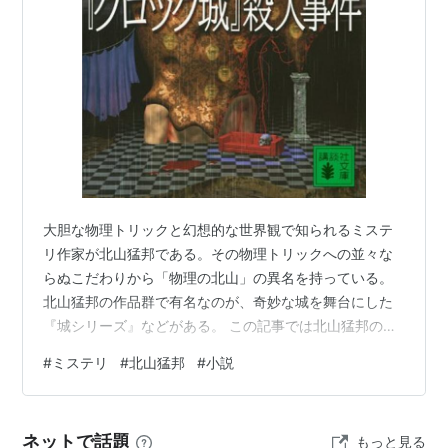
ISBN:4061824163
『少年検閲官』 （東京創元社ミステリフロンティ
ア）
ISBN:4488017223
掲載作品
「一九四一年のモーゼル」（ミステリーズ！ extra）
「こころの最後の距離」（ファウストvol.4）
「誰にも続かない」（ファウストvol.4 リレー小
大胆な物理トリックと幻想的な世界観で知られるミステ
説）
リ作家が北山猛邦である。その物理トリックへの並々な
「廃線上のアリア」（ファウストvol.4）
らぬこだわりから「物理の北山」の異名を持っている。
「糸の森の姫君」（ファウストvol.6 SIDE-B）
北山猛邦の作品群で有名なのが、奇妙な城を舞台にした
『城シリーズ』などがある。 この記事では北山猛邦の城
シリーズの読む順番について説明する。 北山猛邦の城シ
*1
:
レーベルがなくなったため現在絶版となっている
#
ミステリ
#
北山猛邦
#
小説
リーズとは？ 北山猛邦の城シリーズの読む順番は？ 『ク
ロック城』殺人事件 『瑠璃城』殺人事件 『アリス・ミラ
ー城』殺人事件 『ギロチン城』殺人事件 『石球城』殺人
ネットで話題
もっと見る
事件 北山猛邦の城シリーズとは？ 『石球城』殺人事件