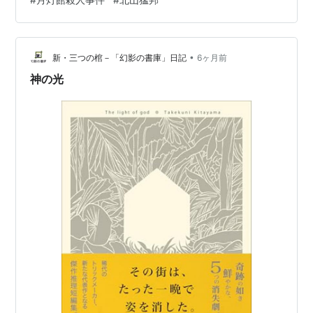
まり、互いに刺激を受けて立ち直るために始まったとの
こと。入館して冬至を迎え、その日は館恒例の晩餐会が
開催されることになっていた。しかし晩餐会にてその場
•
にいた7人の作家を「ミステリ作家の七つの大罪」と称
新・三つの棺－「幻影の書庫」日記
6ヶ月前
し、処刑する旨を伝える音声が再生される。何かの催し
神の光
だと考えた一同だが、翌朝に館の主が密室の中で殺…