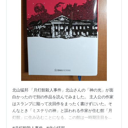
北山猛邦 「月灯館殺人事件」北山さんの「神の光」が面
白かったので別の作品を読んでみました。 主人公の作家
はスランプに陥って次回作をまったく書けずにいた。そ
んなとき「ミステリの神」と謳われる作家が住む館「月
灯館」に住み込むことになる。この館は一時期注目を浴
びたが様々な事情で執筆が進まないと悩む作家たちが集
#
月灯館殺人事件
#
北山猛邦