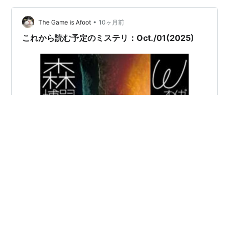
これだけの数を用意していながら「それは強引すぎる」
•
というトリックが無いのが凄いと思いました。そんな手
The Game is Afoot
10ヶ月前
があったかとどれも感心してしまいました。自分で全部
これから読む予定のミステリ：Oct./01(2025)
を推理して当てようとすると専門知識が必要になっ…