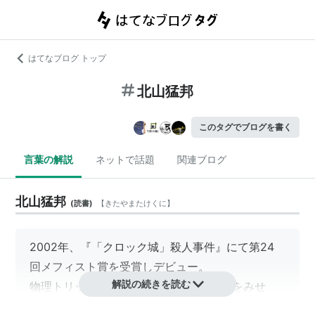
はてなブログ トップ
北山猛邦
このタグでブログを書く
言葉の解説
ネットで話題
関連ブログ
北山猛邦
(
読書
)
【
きたやまたけくに
】
2002年、『「クロック城」殺人事件』にて第24
回メフィスト賞を受賞しデビュー。
解説の続きを読む
物理トリックにたいして並々ならぬ傾倒をみせ
る。近年デビューした20代の作家の中では最も本