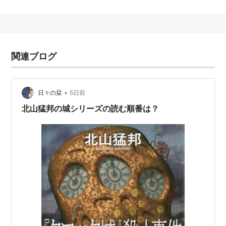
格ミステリの様式とトリックにこだわっている作
家。
ブログ：
「終末観測所」
関連ブログ
著作リスト
•
日々の栞
5日前
北山猛邦の城シリーズの読む順番は？
『クロック城』殺人事件』 （講談社ノベルス）
ISBN:406182239X
『瑠璃城』殺人事件』 （講談社ノベルス）
ISBN:4061822632
『アルファベット荘事件』 （白泉社My文庫）
*1
ISBN:4592850106
『アリス・ミラー城』殺人事件』 （講談社ノベル
ス）
ISBN:4061823094
『ギロチン城』殺人事件』 （講談社ノベルス）