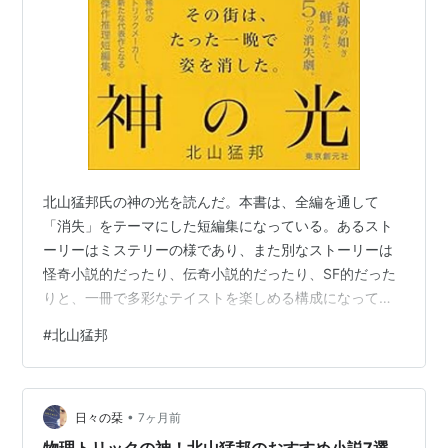
北山猛邦氏の神の光を読んだ。本書は、全編を通して
「消失」をテーマにした短編集になっている。あるスト
ーリーはミステリーの様であり、また別なストーリーは
怪奇小説的だったり、伝奇小説的だったり、SF的だった
りと、一冊で多彩なテイストを楽しめる構成になってい
る。収録作品は、「一九四一年のモーゼル」、「神の
#
北山猛邦
光」、「未完成月光 Unfinished moonshine」、「藤色の
鶴」、「シンクロニシティ・セレナーデ」の5編。本の雑
誌のサイトで紹介されていて、面白そうなので読んでみ
•
た。 【今週はこれを読め！ ミステリー編】家や町が丸ご
日々の栞
7ヶ月前
と消える！〜北山猛邦の消失トリック作品集『神の光』 -