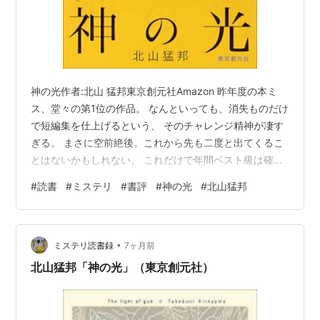
神の光作者:北山 猛邦東京創元社Amazon 昨年度の本ミ
ス、堂々の第1位の作品。 なんといっても、消失ものだけ
で短編集を仕上げるという、 そのチャレンジ精神が凄す
ぎる。 まさに空前絶後。これから先も二度と出てくるこ
とはないかもしれない。 これだけで年間ベスト級は確定
と言ってもいいだろう。 ただ、個人的には、強烈に推す
#
読書
#
ミステリ
#
書評
#
神の光
#
北山猛邦
ことはできない。 何故なら、北山猛邦はやはり北山猛邦
だったから。 彼がどうしても「物理の北山」だったから
である。 消失ものって、本当に消失させるものじゃな
•
い。 消失したように見せかける、というのが定石。 いわ
ミステリ読書録
7ヶ月前
ば、消失ものとは「心理」のミステリなのである。 本書
北山猛邦「神の光」（東京創元社）
のタイトルの元ネタで…