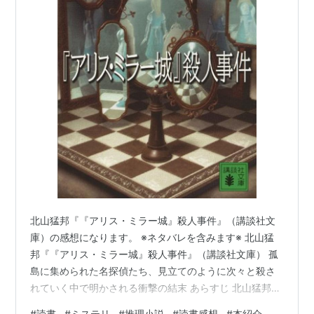
北山猛邦『『アリス・ミラー城』殺人事件』（講談社文
庫）の感想になります。 ※ネタバレを含みます※ 北山猛
邦『『アリス・ミラー城』殺人事件』（講談社文庫） 孤
島に集められた名探偵たち、見立てのように次々と殺さ
れていく中で明かされる衝撃の結末 あらすじ 北山猛邦
『『アリス・ミラー城』殺人事件』（講談社文庫） 『ア
#
読書
#
ミステリ
#
推理小説
#
読書感想
#
本紹介