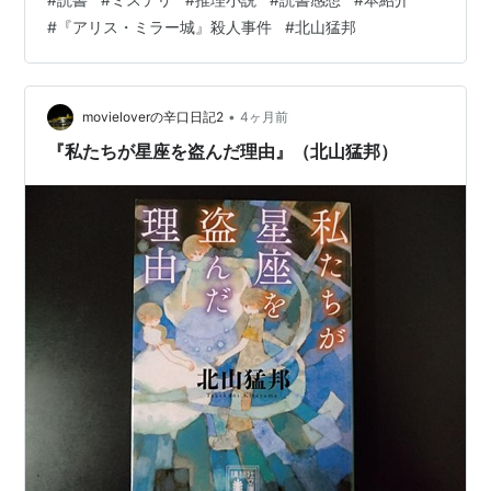
リス・ミラー城』殺人事件 城シリーズ (講談社文庫) 作
#
『アリス・ミラー城』殺人事件
#
北山猛邦
者:北山猛邦 講談社 Amazon 孤島に集められた名探偵た
ち、見立てのように次々と殺されていく中で明かされる
衝撃の結末 あらすじ 鏡の向こうに足を踏み入れた途端、
チェス盤のような空間に入り込む――『鏡の国のアリ
•
movieloverの辛口日記2
4ヶ月前
ス』の世界を思わせる「…
『私たちが星座を盗んだ理由』（北山猛邦）