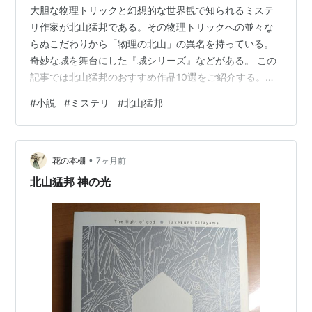
大胆な物理トリックと幻想的な世界観で知られるミステ
リ作家が北山猛邦である。その物理トリックへの並々な
らぬこだわりから「物理の北山」の異名を持っている。
奇妙な城を舞台にした『城シリーズ』などがある。 この
記事では北山猛邦のおすすめ作品10選をご紹介する。
『クロック城』殺人事件 『アリス・ミラー城』殺人事件
#
小説
#
ミステリ
#
北山猛邦
『ギロチン城』殺人事件 オルゴーリェンヌ 神の光 私た
ちが星座を盗んだ理由 月灯館殺人事件 『クロック城』殺
人事件 『クロック城』殺人事件 (講談社文庫) 作者:北山
•
猛邦 講談社 Amazon 終焉をむかえつつある人類の世界。
花の本棚
7ヶ月前
探偵・南深騎（みき）と菜美の下に、黒鴣瑠華（くろう
北山猛邦 神の光
るか）と名乗る…