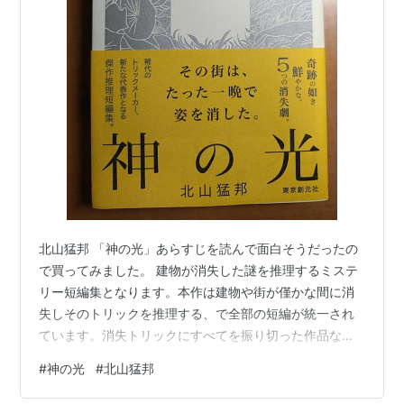
北山猛邦 「神の光」あらすじを読んで面白そうだったの
で買ってみました。 建物が消失した謎を推理するミステ
リー短編集となります。本作は建物や街が僅かな間に消
失しそのトリックを推理する、で全部の短編が統一され
ています。消失トリックにすべてを振り切った作品なの
で、トリックの面白さと斬新さが見所となります。各章
#
神の光
#
北山猛邦
の年代が違っておりその時代で実現できる手法でどうや
って建物を消失させるか、が緻密に考えられています。