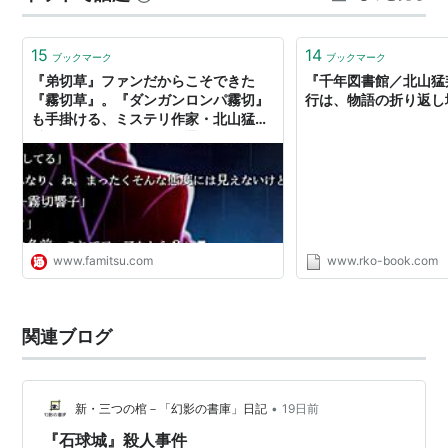
作者:北山猛邦 講談社 Amazon 北山猛邦の「城シリー
ズ」は、物理的なトリ…
15
14
ブックマーク
ブックマーク
『弟切草』ファンだからこそできた
『千年図書館／北山猛
『霧切草』。『ダンガンロンパ霧切』
行は、物語の折り返し
も手掛ける、ミステリ作家・北山猛邦
氏インタビュー - ファミ通.com
www.famitsu.com
www.rko-book.com
関連ブログ
•
新・三つの棺－「幻影の書庫」日記
19日前
『石球城』殺人事件