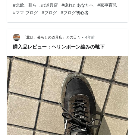
ぜこのラジオにこんなにも癒し効果があるのか・・・。
#
北欧、暮らしの道具店
#
疲れたあなたへ
#
家事育児
書いていきたいと思います。 ながら家事・育児ができ
#
ママ ブログ
#
ブログ
#
ブログ初心者
る。 毎日毎日、同じことの繰り返し。 子供たちもみんな
元気で今日一日を終えることが出来た。 これぞ本当の幸
せ。 分かってる。分かってるよ。 分かってるけどしんど
くもなるのよ・・・。 朝起…
•
「北欧、暮らしの道具店」との日々
4年前
購入品レビュー：ヘリンボーン編みの靴下