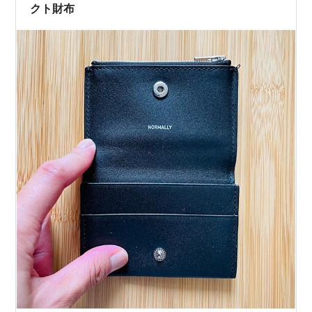
outで、2回目の今回こ…
クト財布