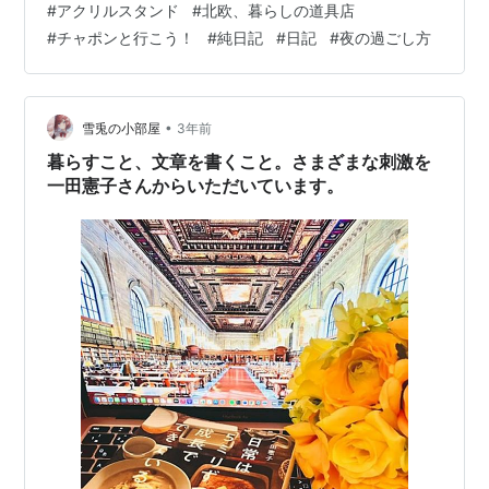
#
アクリルスタンド
#
北欧、暮らしの道具店
スマイクの神宮寺寂雷先生がいたのが目に入り、ふと思
#
チャポンと行こう！
#
純日記
#
日記
#
夜の過ごし方
い立って、写真を撮ることに。 イッタラ グラス カステ
ヘルミ iittala タンブラー ペア 2個セット 300mL 北欧 ガ
ラス Kastehelmi Tumbler フィンランド コップ 食…
•
雪兎の小部屋
3年前
暮らすこと、文章を書くこと。さまざまな刺激を
一田憲子さんからいただいています。