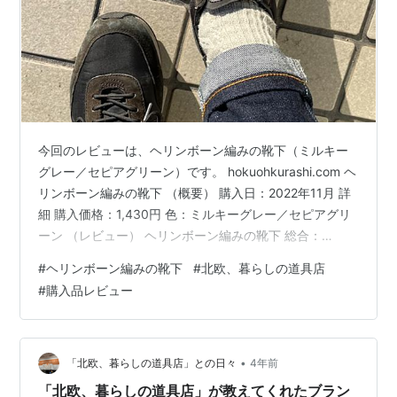
今回のレビューは、ヘリンボーン編みの靴下（ミルキー
グレー／セピアグリーン）です。 hokuohkurashi.com ヘ
リンボーン編みの靴下 （概要） 購入日：2022年11月 詳
細 購入価格：1,430円 色：ミルキーグレー／セピアグリ
ーン （レビュー） ヘリンボーン編みの靴下 総合：
★★★★★ 価格： ★★★★★ デザイン： ★★★★★
#
ヘリンボーン編みの靴下
#
北欧、暮らしの道具店
履き心地： ★★★★☆ 名前の可愛さ：★★★★★ 総
#
購入品レビュー
合： ★★★★★ 総合的に満足度高いアイテムです。冬
のヘビロテを意識して、2色買いした商品でした。 価
格： ★★★★★ 厚手の靴下という観点から、個人的に
はちょうどいい価格でした。 デザイン： ★★★★…
•
「北欧、暮らしの道具店」との日々
4年前
「北欧、暮らしの道具店」が教えてくれたブラン