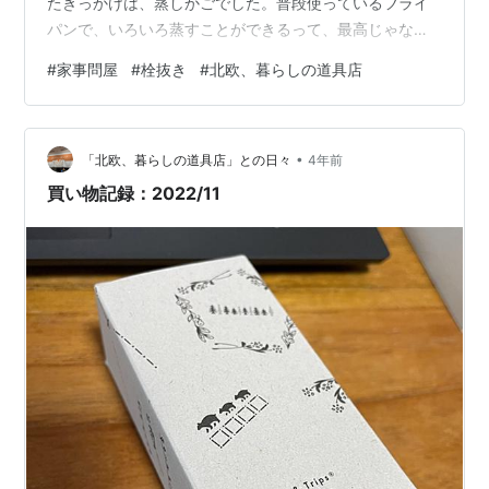
たきっかけは、蒸しかごでした。普段使っているフライ
パンで、いろいろ蒸すことができるって、最高じゃない
ですか。 おうち時間が増えたころ、「チャポンと行こ
#
家事問屋
#
栓抜き
#
北欧、暮らしの道具店
う！」で佐藤店長がいろいろなものを蒸しているとお話
ししていたのを聞いて、「蒸す」という調理法に興味を
持ったのです。おうちでおいしく蒸し物が食べれるっ
•
て、ちょっと魅力的ですよね。 それから、気になったの
「北欧、暮らしの道具店」との日々
4年前
は角ザルとシステムバット。 hokuohkurashi.com 四角い
買い物記録：2022/11
ザルって、ちょっと想像した…