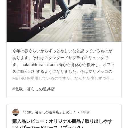
今年の春ぐらいからずっと欲しいなと思っているものが
あります。それはスタンダードサプライのリュックで
す。 hokuohkurashi.com 春から育休から復帰し、オフィ
スに時々出社するようになりました。今はマリメッコの
METROを愛用しているのですが、なんだか少しずつ今の
私の気分と合わないような気がしているのです。 理由を
#
北欧、暮らしの道具店
考えると思い当たることが一つ。それは、プライベート
で使っている子供のオムツや着替えれるリュックもマリ
メッコのBUDDYを使用していること。なんだかプライベ
•
ートと仕事の切り替えができないような気分になるのか
「北欧、暮らしの道具店」との日々
4年前
なぁと、自己分析をしてみます。 マリメッコのワンピー
購入品レビュー：オリジナル商品 / 取り出しやす
ス、バッグ/mari…
いレザーカードケース（ブラック）