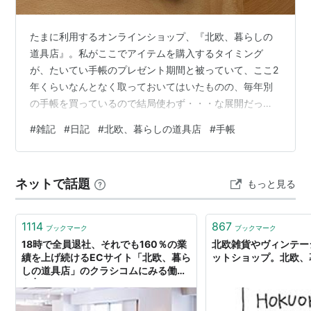
たまに利用するオンラインショップ、『北欧、暮らしの
道具店』。私がここでアイテムを購入するタイミング
が、たいてい手帳のプレゼント期間と被っていて、ここ2
年くらいなんとなく取っておいてはいたものの、毎年別
の手帳を買っているので結局使わず・・・な展開だった
のがもったいないな、と思っていたんですよね。今年に
#
雑記
#
日記
#
北欧、暮らしの道具店
#
手帳
入ってから、この手帳に簡単な日記を書いています。確
か、同じようなことをしてらっしゃる方のブログが、年
明けくらいの「きょうのはてなブログ」に掲載されてい
ネットで話題
もっと見る
てびっくりした記憶があるんだよな・・・と過去の記事
を遡ったら、見つけたんですけど、記事のリンクなど貼
り付けてお相手に通知が飛ぶのもなんだか申し訳ない
1114
867
ブックマーク
ブックマーク
の…
18時で全員退社、それでも160％の業
北欧雑貨やヴィンテー
績を上げ続けるECサイト「北欧、暮ら
ットショップ。北欧、
しの道具店」のクラシコムにみる働き
方 | ライフハッカー・ジャパン