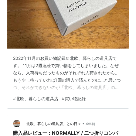
2022年11月のお買い物記録＠北欧、暮らしの道具店で
す。 11月は2週連続で買い物をしてしまいました。なぜ
なら、入荷待ちだったものがそれぞれ入荷されたから。
もう少し待っていれば1回の購入で済んだのに…と思いつ
つ、それができないのが「北欧、暮らしの道具店」の魅
力でもあり、怖いところです（詳細は後述）。 10柄入り
#
北欧、暮らしの道具店
#
買い物記録
回転スタンプ 入荷待ちの1つは、回転スタンプです。
「回転スタンプ」という響きや、それを使う時の所作も
憧れだったアイテム。シンプルであり、あたたかなデザ
•
インの10柄をみて、これなら私にも使えるかも…。と思
「北欧、暮らしの道具店」との日々
4年前
っていました。1回目の入荷の際にはアッという間にSold
購入品レビュー：NORMALLY / 二つ折りコンパ