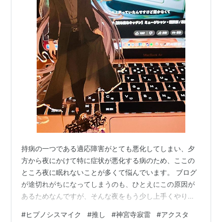
持病の一つである適応障害がとても悪化してしまい、夕
方から夜にかけて特に症状が悪化する病のため、ここの
ところ夜に眠れないことが多くて悩んでいます。 ブログ
が途切れがちになってしまうのも、ひとえにこの原因が
あるためなんですが、そんな夜をもう少し上手くやり過
ごせるようになりたいなと思ったのでした。 そこで、ふ
#
ヒプノシスマイク
#
推し
#
神宮寺寂雷
#
アクスタ
と机がわりに使っているドレッサーの一角に、ヒプノシ