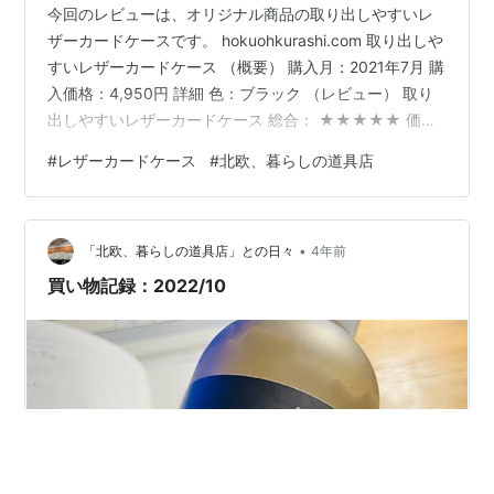
今回のレビューは、オリジナル商品の取り出しやすいレ
ザーカードケースです。 hokuohkurashi.com 取り出しや
すいレザーカードケース （概要） 購入月：2021年7月 購
入価格：4,950円 詳細 色：ブラック （レビュー） 取り
出しやすいレザーカードケース 総合： ★★★★★ 価
格： ★★★★★ デザイン： ★★★★★ 使い心地／着
#
レザーカードケース
#
北欧、暮らしの道具店
心地：★★★★★ 一緒に合わせたいアイテム 総合：
★★★★★ お手頃価格で、コンパクトな見た目なのにた
っぷり入っても大満足です。オリジナルのお財布を利用
•
していますが（1代目：NORMARY、2代目：「スリムに
「北欧、暮らしの道具店」との日々
4年前
見えて収納上手」のL字ファスナーのミニ財布）…
買い物記録：2022/10