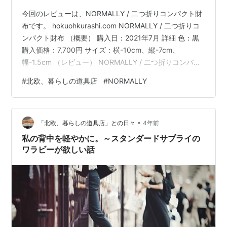
今回のレビューは、NORMALLY / 二つ折りコンパクト財
布です。 hokuohkurashi.com NORMALLY / 二つ折りコ
ンパクト財布 （概要） 購入日：2021年7月 詳細 色：黒
購入価格：7,700円 サイズ：横-10cm、縦-7cm、
幅-1.5cm （レビュー） NORMALLY / 二つ折りコンパク
ト財布 総合： ★★★★☆ 価格： ★★★★★ デザイ
#
北欧、暮らしの道具店
#
NORMALLY
ン： ★★★★★ 使い心地： ★★★★★ オススメのミ
ニコラム 総合： ★★★★☆ キャッシュレス派にはちょ
うどいいサイズ感と思います。私はなかなかキャッシュ
•
レスになりきれず、お札を毎回折るのに抵抗感が出てき
「北欧、暮らしの道具店」との日々
4年前
てしまったの…
私の背中を軽やかに。～スタンダードサプライの
ワラビーが欲しい話