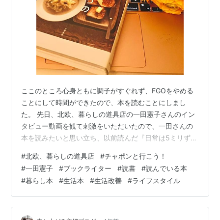
ここのところ心身ともに調子がすぐれず、FGOをやめる
ことにして時間ができたので、本を読むことにしまし
た。 先日、北欧、暮らしの道具店の一田憲子さんのイン
タビュー動画を観て刺激をいただいたので、一田さんの
本を読みたいと思い立ち、以前読んだ『日常は5ミリずつ
の成長でできている』を再読することに。 日常は5ミリ
#
北欧、暮らしの道具店
#
チャポンと行こう！
ずつの成長でできている 作者:一田 憲子 大和書房
#
一田憲子
#
ブックライター
#
読書
#
読んでいる本
Amazon 初読の時にも感じ入るところが多々あったので
#
暮らし本
#
生活本
#
生活改善
#
ライフスタイル
すが、今回読んでみて、一田さんがこれまでひたむきに
執筆活動に励んできておられることに改めて感銘を受
け、私自身、ブックライターでもあるので、改めて文章