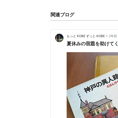
愛知県
江南市
北野町
三重県
四日市市
北野町
関連ブログ
三重県
亀山市
北野町
滋賀県
長浜市
北野町
兵庫県
神戸市中央区
北野町
•
もっと KOBE ずっと KOBE
2年前
兵庫県
姫路市
広畑区
北野町
夏休みの宿題を助けて
北野町
(
地理
)
【
きたのまち
】
地名
東京都
八王子市
北野町
新潟県
見附市
北野町
岐阜県
岐阜市
北野町
福岡県
久留米市
北野町
旧自治体