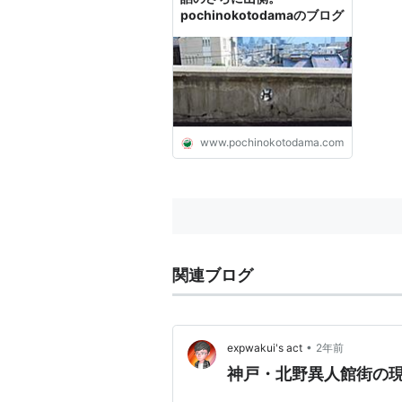
pochinokotodamaのブログ
www.pochinokotodama.com
関連ブログ
•
expwakui's act
2年前
神戸・北野異人館街の