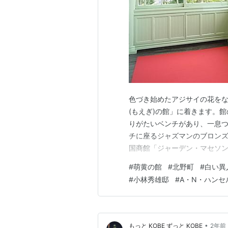
色づき始めたアジサイの花を
(もえぎ)の館」に着きます。
りがたいベンチがあり、一息つ
チに座るジャズマンのブロンズ
国商館「ジャーデン・マセソン
を代表する美しい萌黄の館は、
#
萌黄の館
#
北野町
#
白い異
36年(1903)に建てた私邸
#
小林秀雄邸
#
A・N・ハンセ
ンター・シャープ氏がお勤めさ
•
もっと KOBE ずっと KOBE
2年前