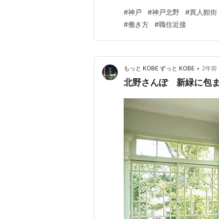
きているせいもあって、新しい
#
神戸
#
神戸北野
#
異人館街
現状をレポートしている動画 
#
働き方
#
職住近接
ことを詳しく紹介されていて勉
•
もっと KOBE ずっと KOBE
2年前
北野さんぽ 新緑に包