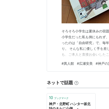
福岡県
にあった町・
地方公共団体
2005年2月5日、「
久留米市
」に編
そろそろ小学生は夏休みの宿題
小学生だった私も例にもれず
ったのは「自由研究」で、毎
り。 そんな私に優しく手を差
も、ご本人と直接お会いしたこ
安美さんは ーーーーー大正1
#
異人館
#
広瀬安美
#
神戸の
がらマンガをかき独立、作家
ともに民芸やおもちゃにも焦点
ネットで話題
10
ブックマーク
神戸・北野町 ハンター坂北
詰のさらに山側。 -