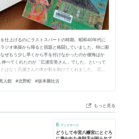
入合併した。
を仕上げるのにラストスパートの時期。昭和40年代に
、ラジオ体操から帰ると宿題と格闘していました。特に困
年なぜもう少し早くから手を付けなかったのか後悔ばか
し伸べてくれたのが「広瀬安美さん」でした。といって
とはなく広瀬さんの本が私を助けてくれました。 広瀬
3年下関市生まれ、太平洋画学校卒業後 新聞社勤めをしな
異人館
#
北野町
#
坂本勝比古
活動に入り、民家を中心に全国各地でスケッチを重ねると
をあてる。住まいは神戸市…
もっと見る
6
ブックマーク
どうして今宮八幡宮にとぐろ
に巻かれた弁財天が祀られて