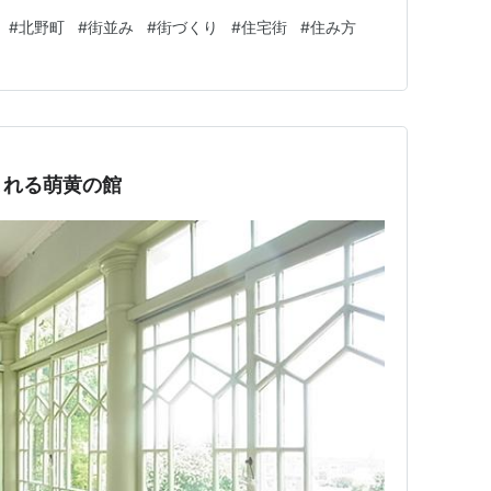
お店があまり増えていない様子です。 北野異人館街の
#
北野町
#
街並み
#
街づくり
#
住宅街
#
住み方
きょう、このような動画を見つけました。異人館と町の
強になりましたが、や…
まれる萌黄の館