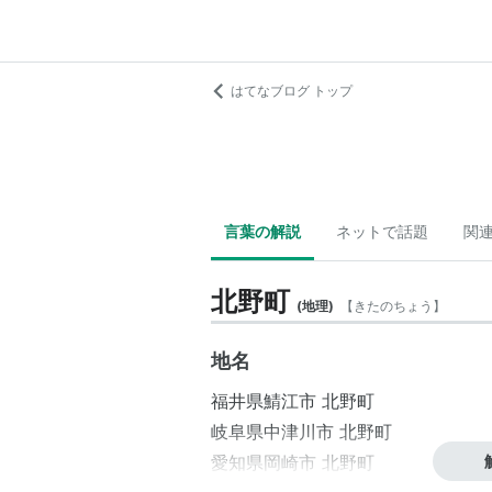
はてなブログ トップ
言葉の解説
ネットで話題
関
北野町
(
地理
)
【
きたのちょう
】
地名
福井県
鯖江市
北野町
岐阜県
中津川市
北野町
愛知県
岡崎市
北野町