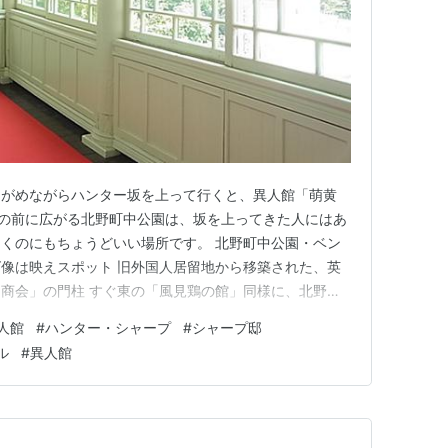
ながめながらハンター坂を上って行くと、異人館「萌黄
館の前に広がる北野町中公園は、坂を上ってきた人にはあ
くのにもちょうどいい場所です。 北野町中公園・ベン
像は映えスポット 旧外国人居留地から移築された、英
商会」の門柱 すぐ東の「風見鶏の館」同様に、北野町
25歳の若さで来日したハンター・シャープ氏が、明治
人館
#
ハンター・シャープ
#
シャープ邸
です。設計は、イギリス人建築家のA・N・ハンセル氏。 ハ
ル
#
異人館
れてたアメリカ領事…