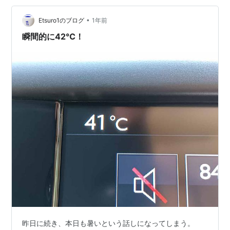
なかった。 ここは本埜村 境界石 監視カメラ おねがい 不
法投棄禁止 ゴミ等の投棄禁止 文入口注意 文入口？ 学校
•
Etsuro1のブログ
1年前
の…
瞬間的に42℃！
昨日に続き、本日も暑いという話しになってしまう。