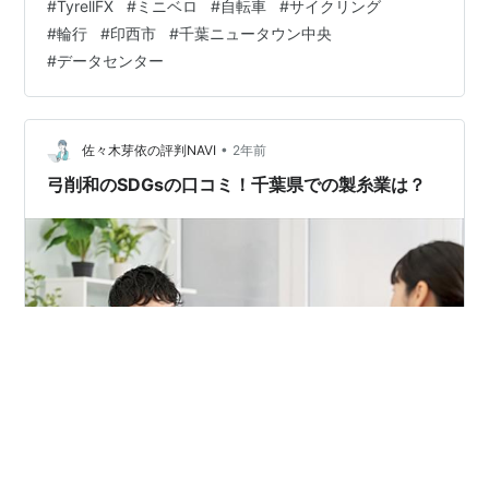
#
TyrellFX
#
ミニベロ
#
自転車
#
サイクリング
は輪行です。 【地図】 ■千葉ニュータウン中央駅 データ
#
輪行
#
印西市
#
千葉ニュータウン中央
センターが集結しているのは北総線「千葉ニュータウン
#
データセンター
中央駅」の近郊になります。データセンターの場所は本
来、秘密にされます。おいらが仕事の依頼を受けたとき
にもデータセンターの場所は具体的には教えてもらえま
せん。セキュリティー教育を受け、テ…
•
佐々木芽依の評判NAVI
2年前
弓削和のSDGsの口コミ！千葉県での製糸業は？