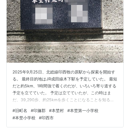
2025年9月25日、北総線印西牧の原駅から探索を開始す
る。 最終目的地はJR成田線木下駅を予定していた。 最短
だと約5km、1時間強で着くのだが、いろいろ寄り道する
予定を立てていた。 予定は立てていたが、この時はま
だ、39,290歩、約25kmを歩くことになることを知る由
もなかった。 印西牧の原駅付近を探索後、次の目的地
#
旧町名
#
印旛郡
#
本埜村
#
本埜第一小学校
へ。 その途中で本埜村時代の旧町名を発見する。 発見場
#
本埜小学校
#
印西市
所 茨城県印西市荒野 以下に示す本埜村時代の痕跡はいく
つも発見したのだが、表札はこれ1枚だけしか見つけられ