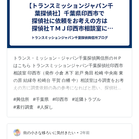
トランス・ミッション・ジャパン千葉探偵興信所のＨＰ
はこちら トランスミッションジャパン千葉探偵社印西市
相談室 印西市（発作 小倉 木下 岩戸 角田 松崎 中央南 東
の原 結縁寺 松崎台 平賀 白幡 中）相談室は今調査をお考
えの方に調査依頼の為の参考になればと思い、探偵社や
各種調査についてかみ砕いて分かりやすくなるように書
#
興信所
#
千葉県
#
印西市
#
近隣トラブル
き出してみます。 まずは、自分が何で悩んでいて、どう
#
素行調査
#
人探し
すれば解決に向かえるのかです。 このポイントをしっか
りと把握しなければ探偵社に依頼をする際に本当に必要
な調査依頼なのか、必要以上の調査費用を掛けてしまっ
ていないかなど的確に判断を行えます。 ポイントがはっ
•
街の小さな移ろいに気付きたい
2年前