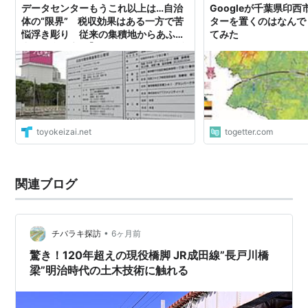
データセンターもうこれ以上は…自治
Googleが千葉県印
体の“限界” 税収効果はある一方で苦
ターを置くのはなんで
悩浮き彫り 従来の集積地からあふれ
てみた
出した印西市は｢キャパオーバー｣間近
か
toyokeizai.net
togetter.com
関連ブログ
•
チバラキ探訪
6ヶ月前
驚き！120年超えの現役橋脚 JR成田線”長戸川橋
梁”明治時代の土木技術に触れる