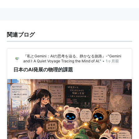
JR成田線
木下
、小林
北総鉄道
千葉ニュータウン中央
、
印西牧の原
、
印旛
日本医大
関連ブログ
『私とGemini：AIの思考を辿る、静かなる旅路』-"Gemini
•
and I: A Quiet Voyage Tracing the Mind of AI."
1ヶ月前
日本のAI発展の物理的課題