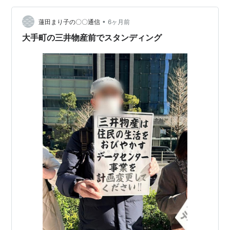
せて数本の電車が橋梁を通過していく。 また1月は、成田
•
山新勝寺への初詣客を乗せた臨時列車が多数設定され、
蓮田まり子の〇〇通信
6ヶ月前
週末を中心に普段とは違った電車を見ることができる。
大手町の三井物産前でスタンディング
特急開運成田初詣栃木号 撮影…