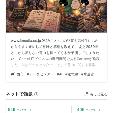
www.itmedia.co.jp 私(みこと) この記事を高校生にもわ
かりやすく要約して意味と感想を教えて。 あと2030年に
どこから足りない電力を持ってくるか予測してちょうだ
い。 Gemini ITビジネスの専門機関であるGartnerが発表
した、AIとデータセンター、そして電力に関する非常に
興味深いニュースですね。 ご指定いただいた記事の内容
#
印西市
#
データセンター
#
AI
#
送電線
#
水道管
を、高校生のみなさんにもすっきりと理解できるように
「要約」「この記事が持つ意味」「感想（考察）」に分
け、最後に「2030年の電力不足をどう解決するか（予
ネットで話題
もっと見る
測）」についてお答えします。 1. 記事の要約（高校生向
け） 世界の状況： 生成AIが急激に普及し…
549
409
ブックマーク
ブックマーク