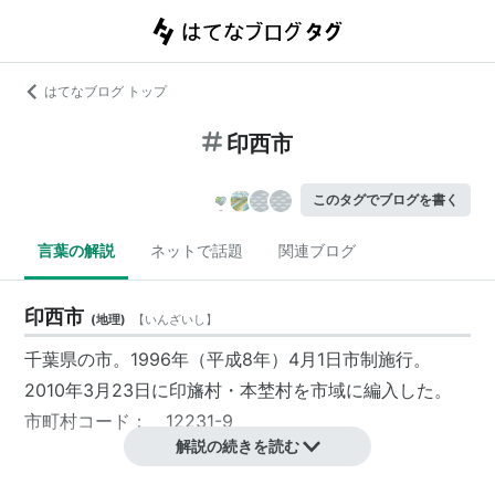
はてなブログ トップ
印西市
このタグでブログを書く
言葉の解説
ネットで話題
関連ブログ
印西市
(
地理
)
【
いんざいし
】
千葉県の市。1996年（平成8年）4月1日市制施行。
2010年3月23日に印旛村・本埜村を市域に編入した。
市町村コード： 12231-9
解説の続きを読む
駅