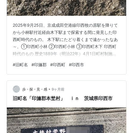
2025年9月25日、京成成田空港線印西牧の原駅を降りて
から小林駅付近経由木下駅まで探索する間に発見した印
西町時代のもの。 木下駅にたどり着くまで遠かったなあ
～。①印西町小林 ②印西町小林 ③印西町木下 印西町
時代のもの 歴史1889年（明治22年）4月1日町村制施行
に伴い、印旛郡木下町、大杜村、船穂村、永治村、六合
#
旧町名
#
印旛郡
#
印西町
#
印西市
村、宗像村、本郷村、埜原村が誕生。 1913年（大正2
年）3月1日大杜村が町制施行・改称して大森町となる。
1913年（大正2年）4月1日本郷村、埜原村が合併して本
•
埜村が誕生。 1954年（昭和29年）12月1日木下町、大森
歩・探・見・感
9ヶ月前
町、船穂村、永治村（平塚・谷田・清戸・十余一を除
旧町名「印旛郡本埜村」 ｉｎ 茨城県印西市
く）の2町…