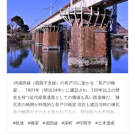
JR成田線（我孫子支線）の長戸川に架かる「長戸川橋
梁」、1901年（明治34年）に建設され、120年以上の歴
史を持つ近代産業遺産としての価値も高い鉄道橋だ。 煉
瓦造の橋脚が特徴的な長戸川橋梁 現在も建設当時の煉瓦
造の橋脚がそのまま使われており、明治期の土木技術に
触れることができるスポットとして、鉄道ファンのみな
#
鉄道
#
橋梁
#
成田線
#
栄町
#
印西市
#
土木遺産
らず、史跡や土木遺産愛好家の間でも知られている。 成
田線（成田-我孫子間）は単線のため、1時間に上下合わ