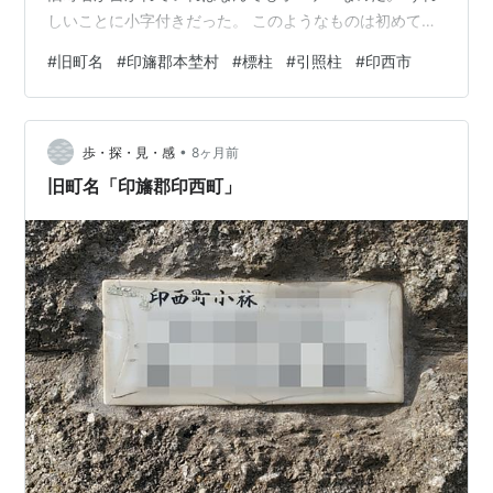
しいことに小字付きだった。 このようなものは初めて見
た。 初めて見たから余計記事を書きたくなるのだ。 当然
#
旧町名
#
印旛郡本埜村
#
標柱
#
引照柱
#
印西市
このようなものを取り上げる方はいない。（自分調べ）
普通の人は、目に入ったとしても何もないのと同じで、
素通りすることだろう。 自分は普通の人ではないので、
•
目に留まってしまうのだ。右側面 告示番号 千葉県告示
歩・探・見・感
8ヶ月前
第57○○ 告示年月日 平成12年7月○○近くにあった標柱7
旧町名「印旛郡印西町」
号の引…