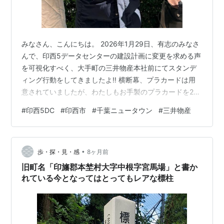
みなさん、こんにちは。 2026年1月29日、有志のみなさ
んで、印西5データセンターの建設計画に変更を求める声
を可視化すべく、大手町の三井物産本社前にてスタンデ
ィング行動をしてきましたよ‼️ 横断幕、プラカードは用
意されていましたが、わたしもお手製のプラカードを2面
作って持参しました。ときどきサブスク契約して活用し
#
印西5DC
#
印西市
#
千葉ニュータウン
#
三井物産
ている（本来は同人誌の編集用）、Adobe（アドビ）の
InDesign（インデザイン）というアプリケーションで作
成しました。 InDesignは、文字の大きさを自由自在に縦
•
横に大きくしたり、文字間を調整したりできて楽しく便
歩・探・見・感
8ヶ月前
利ですよ(^^) ただしサブスク料金は高いです（苦笑）そ
旧町名「印旛郡本埜村大字中根字宮馬場」と書か
してデ…
れている今となってはとってもレアな標柱