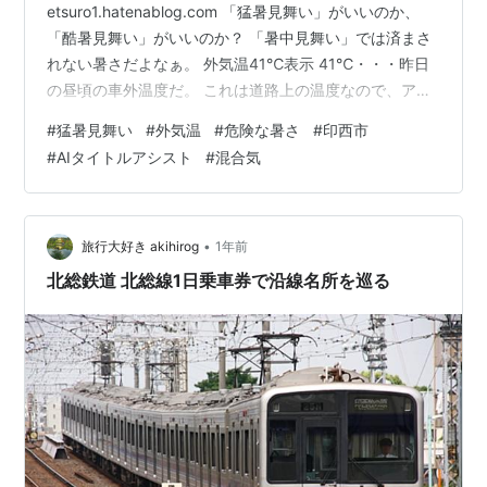
etsuro1.hatenablog.com 「猛暑見舞い」がいいのか、
「酷暑見舞い」がいいのか？ 「暑中見舞い」では済まさ
れない暑さだよなぁ。 外気温41℃表示 41℃・・・昨日
の昼頃の車外温度だ。 これは道路上の温度なので、アス
ファルトやクルマから出る熱の影響もあるだろう。だ
#
猛暑見舞い
#
外気温
#
危険な暑さ
#
印西市
が、歩道には歩行者がいたので、そのような温度下にあ
#
AIタイトルアシスト
#
混合気
るのだ。凄い高温状態の中、帽子も被らず日傘もささず
に歩いている人もいる。 天気予報では「危険な暑
さ・・・」と盛んに言われる。この状態で、36.5℃とい
う体温を保てるのだろうか？と、思いはする。その為
•
旅行大好き akihirog
1年前
に、余計な体力を消耗す…
北総鉄道 北総線1日乗車券で沿線名所を巡る